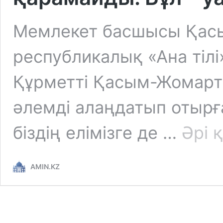
Мемлекет басшысы Қас
республикалық «Ана тілі
Құрметті Қасым-Жомарт 
әлемді алаңдатып отырға
біздің елімізге де …
Әрі 
AMIN.KZ