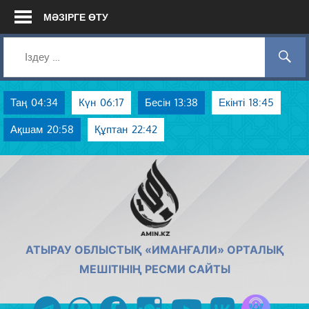
Skip
МӘЗІРГЕ ӨТУ
to
content
Таң
04:34
Күн
06:17
Бесін
13:38
Екінті
18:45
Ақшам
20:58
Құптан
22:42
AMIN.KZ
АТЫРАУ ОБЛЫСТЫҚ «ИМАНҒАЛИ» ОРТАЛЫҚ
МЕШІТІНІҢ РЕСМИ САЙТЫ
Azan радиос
telegram
whatsapp
facebook
instagram
youtube
vk