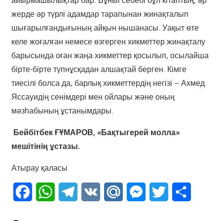
айырмашылықтар бар. Бұныі себебі бұл кітаптың, әр
жерде әр түрлі адамдар тарапынан жинақталып
шығарылғандығының айқын нышанасы. Уақыт өте
келе жоғалған немесе өзгерген хикметтер жинақталу
барысында оған жаңа хикметтер қосылып, осылайша
бірте-бірте түпнұсқадан алшақтай берген. Кімге
тиесілі болса да, барлық хикметтердің негізі – Ахмед
Яссауидің сенімдері мен ойлары және оның
мәзһабының ұстанымдары.
Бейбітбек ҒҰМАРОВ, «Бақтыгерей молла»
мешітінің ұстазы.
Атырау қаласы
Facebook
WhatsApp
Telegram
VK
Mail.Ru
Messenger
Twitter
Share