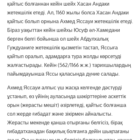
қайтыс болғаннан кейін шейх Хасан Андаки
жетекшілік етеді. Ал, 1160 жылы болса Хасан Андаки
қайтыс болып орнына Ахмед Яссауи жетекшілік етеді.
Біраз уақыттан кейін шейхы Юсуф әл-Хамедани
берген белгі бойынша ол шейх Абдулхалық
Гуждуаниге жетекшілік қызметін тастап, Яссыға
қайтып оралып, адамдарға тура жолды көрсетуді
жалғастырады. Кейін (562/1166 ж.ж.) тарихшылардың
пайымдауынша Яссы қаласында дүние салады.
Ахмед Яссауи алпыс үш жасқа келгенде дәстүрді
ұстанып, өз үйінің ауласында шәкірттеріне аскеттік
орын (жерасты мешіт) әзірлетеді, қайтыс болғанша
сол жерде ғибадат және зікірмен айналысты.
Жерасты мекенде қанша отырғаны белгісіз, бірақ
ғибадатханадан бақилық болғанға дейін шықпағаны