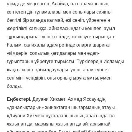
ілімді де меңгерген. Алайда, ол өз заманының
көптеген дін ғұламалары мен сопылары сияқты
белгілі бір алаңда қалмай, өзі сеніп, үйренгенін
жергілікті халыққа, айналасындағы көшпелі ауыл
тұрғындарына түсінікті тілде, жеткізуге тырысқан.
Ғалым, салихалы адам ретінде оларға шариғат
үкімдерін, сопылық қағидалары мен әдеп-
ғұрыптарын үйретуге тырысты. Түркілердің Исламды
жақсы көріп қабылдаулары үшін, әһли сүннет
сенімін түсіндіріп, оны орнықтыруға ұмтылумен
болды.
Еңбектері.
Диуани Хикмет. Ахмед Яссауидің
«даналықтарын» жинақтаған шығарманың атауы.
«Диуани Хикмет» нұсхаларынының арасында тіл
жағынан да, мазмұны жағынан да айтарлықтай