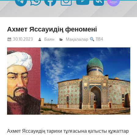
Ахмет Яссауидің феномені
30.10.2023
Баян
Мақалалар
1184
Ахмет Яссауидің тарихи тұлғасына қатысты құжаттар