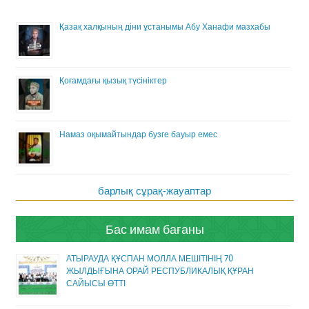
Қазақ халқының діни ұстанымы Абу Ханафи мазхабы
Қоғамдағы қызық түсініктер
Намаз оқымайтындар бузге бауыр емес
барлық сұрақ-жауаптар
Бас имам бағаны
АТЫРАУДА ҚҰСПАН МОЛЛА МЕШІТІНІҢ 70
ЖЫЛДЫҒЫНА ОРАЙ РЕСПУБЛИКАЛЫҚ ҚҰРАН
САЙЫСЫ ӨТТІ