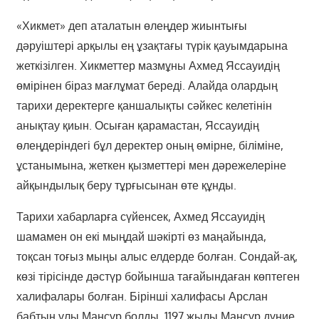
«Хикмет» деп аталатын өлеңдер жиынтығы
дәруіштері арқылы ең ұзақтағы түрік қауымдарына
жеткізілген. Хикметтер мазмұны Ахмед Яссауидің
өмірінен біраз мағлұмат береді. Алайда олардың
тарихи деректерге қаншалықты сәйкес келетінін
анықтау қиын. Осыған қарамастан, Яссауидің
өлеңдеріндегі бұл деректер оның өмірне, біліміне,
ұстанымына, жеткен қызметтері мен дәрежелеріне
айқындылық беру тұрғысынан өте құнды.
Тарихи хабарларға сүйенсек, Ахмед Яссауидің
шамамен он екі мыңдай шәкірті өз маңайында,
тоқсан тоғыз мыңы алыс елдерде болған. Сондай-ақ,
көзі тірісінде дәстүр бойынша тағайындаған көптеген
халифалары болған. Бірінші халифасы Арслан
бабтың ұлы Мансұр болды. 1197 жылы Мансұр дүние