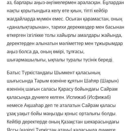
аз, барлары аңыз-әңгімелермен араласқан. Бұлардан
нақты қорытындыға келу өте қиын, тіпті кейбір
жағдайларда мүмкін емес. Осыған қарамастан, оның
«даналықтарынан», тарихи дереккөздер мен басынан
өткерген ізгілікке толы хайырлы амалдары жайында,
деректерден алынатын мәліметтер мен тұжырымдар
аңыз болса да, оның өмірі, тұлғасы,
шығармашылығы, ықпалы туралы түсінік береді.
Батыс Түркістандағы Шымкент қаласының
шығысында Тарым өзеніне құятын Шаһяр (Шарын)
өзенінің шағын саласы Қарасу бойындағы Сайрам
қаласында дүниеге келген. Испижаб (Исфижаб)
немесе Ақшаһар деп те аталатын Сайрам қаласы
ұзақ уақыт бойы маңызды қоныс орталығы болды.
Кейбір деректерде оның Қазақстан шекарасындағы
Яссы (қазіргі Түркістан атауы) қаласында дүниеге