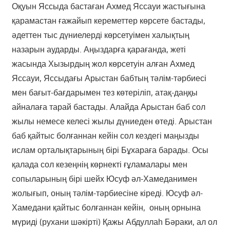
Оқуын Яссыда бастаған Ахмед Яссауи жастығына
қарамастан ғажайып кереметтер көрсете бастады,
әдеттен тыс дүниелерді көрсетуімен халықтың
назарын аударды. Аңыздарға қарағанда, жеті
жасында Хызырдың жол көрсетуін алған Ахмед
Яссауи, Яссыдағы Арыстан бабтың тәлім-тәрбиесі
мен бағыт-бағдарымен тез көтеріліп, атақ-даңқы
айналаға тарай бастады. Алайда Арыстан баб сол
жылы немесе келесі жылы дүниеден өтеді. Арыстан
баб қайтыс болғаннан кейін сол кездегі маңызды
ислам орталықтарының бірі Бұхараға барады. Осы
қалада сол кезеңнің көрнекті ғұламалары мен
сопыларының бірі шейх Юсуф әл-Хамеданимен
жолығып, оның тәлім-тәрбиесіне кіреді. Юсуф әл-
Хамедани қайтыс болғаннан кейін, оның орнына
мүриді (рухани шәкірті) Қажы Абдуллаһ Бәраки, ал ол