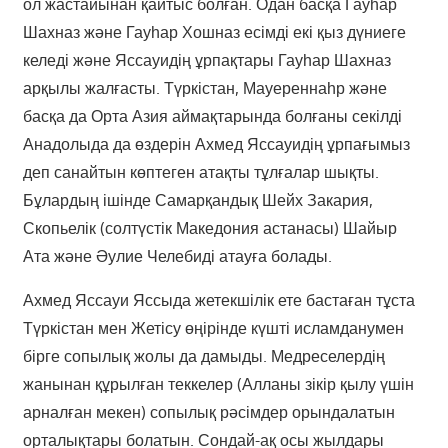
ол жастайынан қайтыс болған. Одан басқа Гауһар
Шахназ және Гауһар Хошназ есімді екі қыз дүниеге
келеді және Яссауидің ұрпақтары Гауһар Шахназ
арқылы жалғасты. Түркістан, Мауереннаһр және
басқа да Орта Азия аймақтарында болғаны секілді
Анадолыда да өздерін Ахмед Яссауидің ұрпағымыз
деп санайтын көптеген атақты тұлғалар шықты.
Бұлардың ішінде Самарқандық Шейх Закария,
Скопьелік (солтүстік Македония астанасы) Шайыр
Ата және Әулие Челебиді атауға болады.
Ахмед Яссауи Яссыда жетекшілік ете бастаған тұста
Түркістан мен Жетісу өңірінде күшті исламданумен
бірге сопылық жолы да дамыды. Медреселердің
жанынан құрылған теккелер (Алланы зікір қылу үшін
арналған мекен) сопылық рәсімдер орындалатын
орталықтары болатын. Сондай-ақ осы жылдары