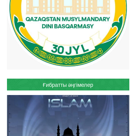
Ғибратты әңгімелер