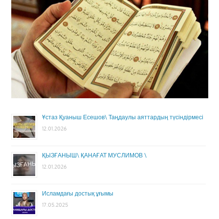
Ұстаз Қуаныш Есешов\ Таңдаулы аяттардың түсіндірмесі
12.01.2026
ҚЫЗҒАНЫШ\ ҚАНАҒАТ МУСЛИМОВ \
12.01.2026
Исламдағы достық ұғымы
17.05.2025