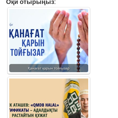
Оқи отырыңыз:
Қанағат қарын тойғызар