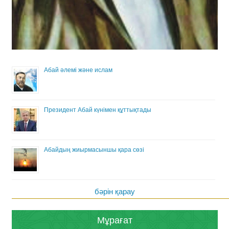
Абай әлемі және ислам
Президент Абай күнімен құттықтады
Абайдың жиырмасыншы қара сөзі
бәрін қарау
Мұрағат