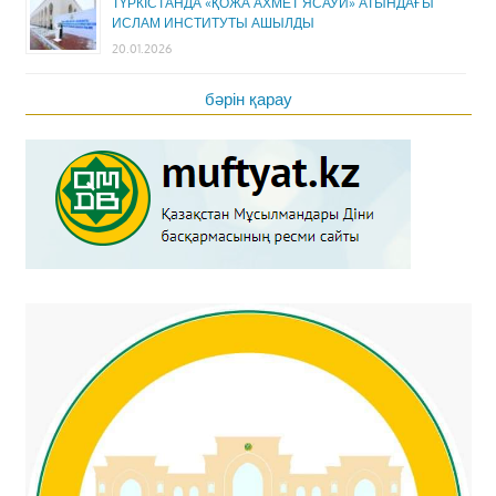
ТҮРКІСТАНДА «ҚОЖА АХМЕТ ЯСАУИ» АТЫНДАҒЫ
ИСЛАМ ИНСТИТУТЫ АШЫЛДЫ
20.01.2026
бәрін қарау