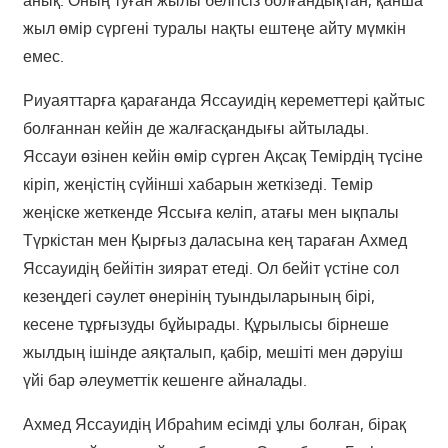
анық. Оның туған жылы белгісіз болғандықтан, қанша
жыл өмір сүргені туралы нақты ештеңе айту мүмкін
емес.
Риуаяттарға қарағанда Яссауидің кереметтері қайтыс
болғаннан кейін де жалғасқандығы айтылады.
Яссауи өзінен кейін өмір сүрген Ақсақ Темірдің түсіне
кіріп, жеңістің сүйінші хабарын жеткізеді. Темір
жеңіске жеткенде Яссыға келіп, атағы мен ықпалы
Түркістан мен Қырғыз даласына кең тараған Ахмед
Яссауидің бейітін зиярат етеді. Ол бейіт үстіне сол
кезеңдегі сәулет өнерінің туындыларының бірі,
кесене тұрғызуды бұйырады. Құрылысы бірнеше
жылдың ішінде аяқталып, қабір, мешіті мен дәруіш
үйі бар әлеуметтік кешенге айналады.
Ахмед Яссауидің Ибраһим есімді ұлы болған, бірақ