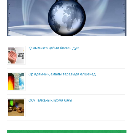
Қажылықта қабыл болған дұға
Әр адамның амалы таразыда өлшенеді
Әбу Талханың құрма бағы