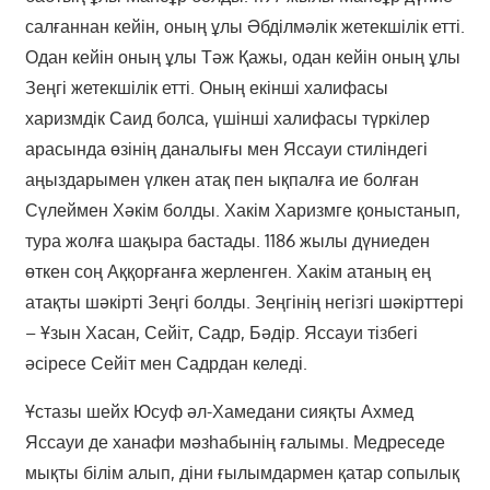
салғаннан кейін, оның ұлы Әбділмәлік жетекшілік етті.
Одан кейін оның ұлы Тәж Қажы, одан кейін оның ұлы
Зеңгі жетекшілік етті. Оның екінші халифасы
харизмдік Саид болса, үшінші халифасы түркілер
арасында өзінің даналығы мен Яссауи стиліндегі
аңыздарымен үлкен атақ пен ықпалға ие болған
Сүлеймен Хәкім болды. Хакім Харизмге қоныстанып,
тура жолға шақыра бастады. 1186 жылы дүниеден
өткен соң Аққорғанға жерленген. Хакім атаның ең
атақты шәкірті Зеңгі болды. Зеңгінің негізгі шәкірттері
– Ұзын Хасан, Сейіт, Садр, Бәдір. Яссауи тізбегі
әсіресе Сейіт мен Садрдан келеді.
Ұстазы шейх Юсуф әл-Хамедани сияқты Ахмед
Яссауи де ханафи мәзһабынің ғалымы. Медреседе
мықты білім алып, діни ғылымдармен қатар сопылық