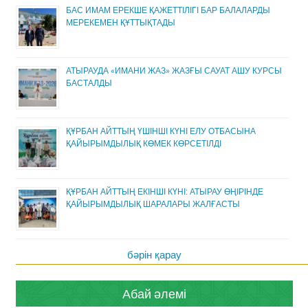
БАС ИМАМ ЕРЕКШЕ ҚАЖЕТТІЛІГІ БАР БАЛАЛАРДЫ
МЕРЕКЕМЕН ҚҰТТЫҚТАДЫ
АТЫРАУДА «ИМАНИ ЖАЗ» ЖАЗҒЫ САУАТ АШУ КУРСЫ
БАСТАЛДЫ
ҚҰРБАН АЙТТЫҢ ҮШІНШІ КҮНІ ЕЛУ ОТБАСЫНА
ҚАЙЫРЫМДЫЛЫҚ КӨМЕК КӨРСЕТІЛДІ
ҚҰРБАН АЙТТЫҢ ЕКІНШІ КҮНІ: АТЫРАУ ӨҢІРІНДЕ
ҚАЙЫРЫМДЫЛЫҚ ШАРАЛАРЫ ЖАЛҒАСТЫ
бәрін қарау
Абай әлемі