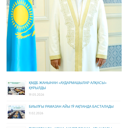
ҚМДБ ЖАНЫНАН «АУДАРМАШЫЛАР АЛҚАСЫ»
ҚҰРЫЛДЫ
19.05.2026
БИЫЛҒЫ РАМАЗАН АЙЫ 19 АҚПАНДА БАСТАЛАДЫ
11.02.2026