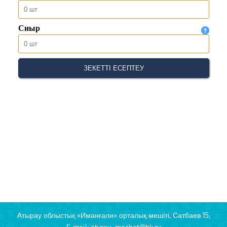
Атырау облыстық «Иманғали» орталық мешіті, Сатбаев 15,