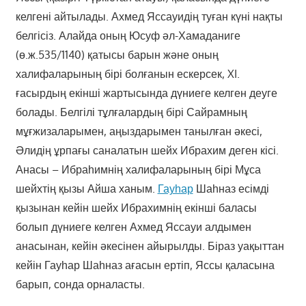
келгені айтылады. Ахмед Яссауидің туған күні нақты
белгісіз. Алайда оның Юсуф әл-Хамаданиге
(ө.ж.535/1140) қатысы барын және оның
халифаларының бірі болғанын ескерсек, XI.
ғасырдың екінші жартысында дүниеге келген деуге
болады. Белгілі тұлғалардың бірі Сайрамның
мұғжизаларымен, аңыздарымен танылған әкесі,
Әлидің ұрпағы саналатын шейх Ибрахим деген кісі.
Анасы – Ибраһимнің халифаларының бірі Мұса
шейхтің қызы Айша ханым.
Гауһар
Шаһназ есімді
қызынан кейін шейх Ибрахимнің екінші баласы
болып дүниеге келген Ахмед Яссауи алдымен
анасынан, кейін әкесінен айырылды. Біраз уақыттан
кейін Гауһар Шаһназ ағасын ертіп, Яссы қаласына
барып, сонда орналасты.