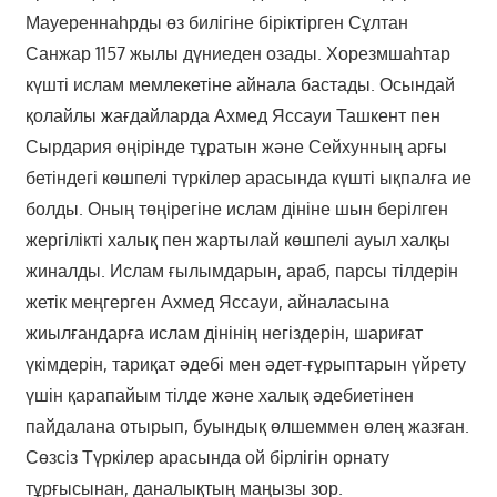
Мауереннаһрды өз билігіне біріктірген Сұлтан
Санжар 1157 жылы дүниеден озады. Хорезмшаһтар
күшті ислам мемлекетіне айнала бастады. Осындай
қолайлы жағдайларда Ахмед Яссауи Ташкент пен
Сырдария өңірінде тұратын және Сейхунның арғы
бетіндегі көшпелі түркілер арасында күшті ықпалға ие
болды. Оның төңірегіне ислам дініне шын берілген
жергілікті халық пен жартылай көшпелі ауыл халқы
жиналды. Ислам ғылымдарын, араб, парсы тілдерін
жетік меңгерген Ахмед Яссауи, айналасына
жиылғандарға ислам дінінің негіздерін, шариғат
үкімдерін, тариқат әдебі мен әдет-ғұрыптарын үйрету
үшін қарапайым тілде және халық әдебиетінен
пайдалана отырып, буындық өлшеммен өлең жазған.
Сөзсіз Түркілер арасында ой бірлігін орнату
тұрғысынан, даналықтың маңызы зор.