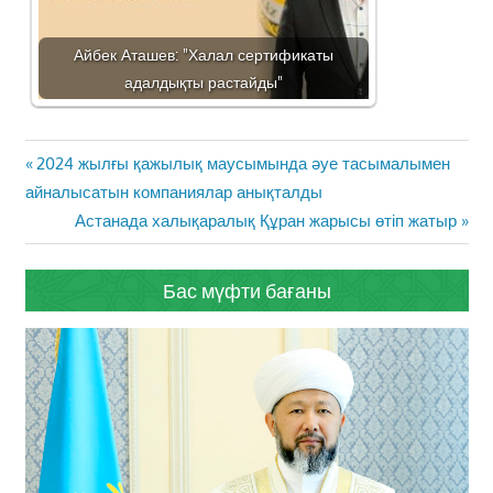
Айбек Аташев: "Халал сертификаты
адалдықты растайды"
Жазба
Previous
2024 жылғы қажылық маусымында әуе тасымалымен
навигациясы
Post:
айналысатын компаниялар анықталды
Next
Астанада халықаралық Құран жарысы өтіп жатыр
Post:
Бас мүфти бағаны