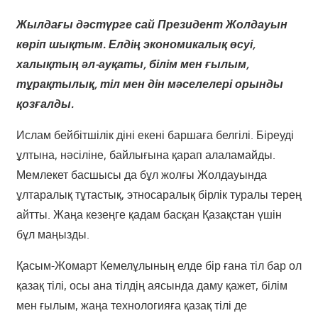
Жылдағы дәстүрге сай Президент Жолдауын
көріп шықтым. Елдің экономикалық өсуі,
халықтың әл-ауқаты, білім мен ғылым,
тұрақтылық, тіл мен дін мәселелері орынды
қозғалды.
Ислам бейбітшілік діні екені баршаға белгілі. Біреуді
ұлтына, нәсіліне, байлығына қарап алаламайды.
Мемлекет басшысы да бұл жолғы Жолдауында
ұлтаралық тұтастық, этносаралық бірлік туралы терең
айтты. Жаңа кезеңге қадам басқан Қазақстан үшін
бұл маңызды.
Қасым-Жомарт Кемелұлының елде бір ғана тіл бар ол
қазақ тілі, осы ана тілдің аясында даму қажет, білім
мен ғылым, жаңа технологияға қазақ тілі де