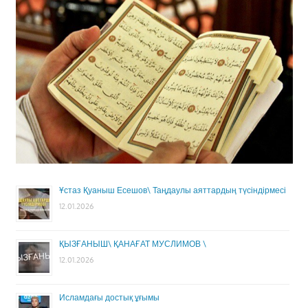
Ұстаз Қуаныш Есешов\ Таңдаулы аяттардың түсіндірмесі
12.01.2026
ҚЫЗҒАНЫШ\ ҚАНАҒАТ МУСЛИМОВ \
12.01.2026
Исламдағы достық ұғымы