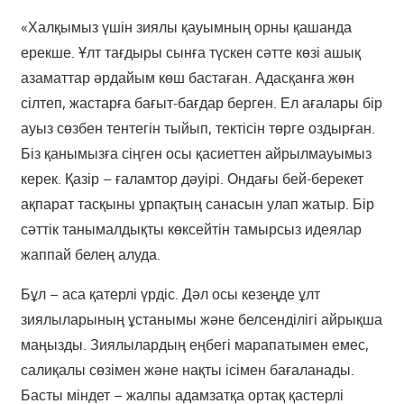
«Халқымыз үшін зиялы қауымның орны қашанда
ерекше. Ұлт тағдыры сынға түскен сәтте көзі ашық
азаматтар әрдайым көш бастаған. Адасқанға жөн
сілтеп, жастарға бағыт-бағдар берген. Ел ағалары бір
ауыз сөзбен тентегін тыйып, тектісін төрге оздырған.
Біз қанымызға сіңген осы қасиеттен айрылмауымыз
керек. Қазір – ғаламтор дәуірі. Ондағы бей-берекет
ақпарат тасқыны ұрпақтың санасын улап жатыр. Бір
сәттік танымалдықты көксейтін тамырсыз идеялар
жаппай белең алуда.
Бұл – аса қатерлі үрдіс. Дәл осы кезеңде ұлт
зиялыларының ұстанымы және белсенділігі айрықша
маңызды. Зиялылардың еңбегі марапатымен емес,
салиқалы сөзімен және нақты ісімен бағаланады.
Басты міндет – жалпы адамзатқа ортақ қастерлі