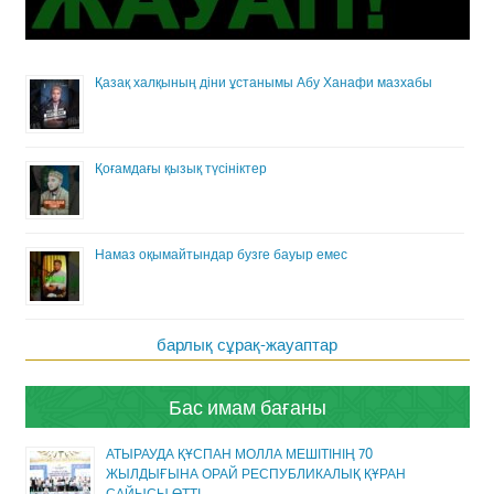
Қазақ халқының діни ұстанымы Абу Ханафи мазхабы
Қоғамдағы қызық түсініктер
Намаз оқымайтындар бузге бауыр емес
барлық сұрақ-жауаптар
Бас имам бағаны
АТЫРАУДА ҚҰСПАН МОЛЛА МЕШІТІНІҢ 70
ЖЫЛДЫҒЫНА ОРАЙ РЕСПУБЛИКАЛЫҚ ҚҰРАН
САЙЫСЫ ӨТТІ