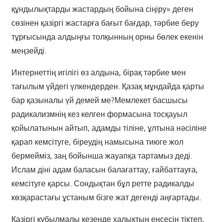
құндылықтарды жастардың бойына сіңіру» деген
сөзінен қазіргі жастарға бағыт бағдар, тәрбие беру
тұрғысында алдыңғы толқынның орны бөлек екенін
меңзейді.
Интернеттің игілігі өз алдына, бірақ тәрбие мен
тағылым үйдегі үлкендерден. Қазақ мұндайда қарты
бар қазыналы үй демей ме?Мемлекет басшысы
радикализмнің кез келген формасына тосқауыл
қойылатынын айтып, адамды тіліне, ұлтына нәсіліне
қарап кемсітуге, біреудің намысына тиюге жол
бермейміз, заң бойынша жауапқа тартамыз деді.
Ислам діні адам баласын балағаттау, ғайбаттауға,
кемсітуге қарсы. Сондықтан бұл ретте радикалды
көзқарастағы ұстаным бізге жат дегенді аңғартады.
Қазіргі құбылмалы кезеңде халықтың еңсесін тіктеп,