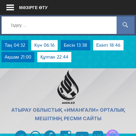
Skip
МӘЗІРГЕ ӨТУ
to
content
Таң
04:32
Күн
06:16
Бесін
13:38
Екінті
18:46
Ақшам
21:00
Құптан
22:44
AMIN.KZ
АТЫРАУ ОБЛЫСТЫҚ «ИМАНҒАЛИ» ОРТАЛЫҚ
МЕШІТІНІҢ РЕСМИ САЙТЫ
Azan радиос
telegram
whatsapp
facebook
instagram
youtube
vk