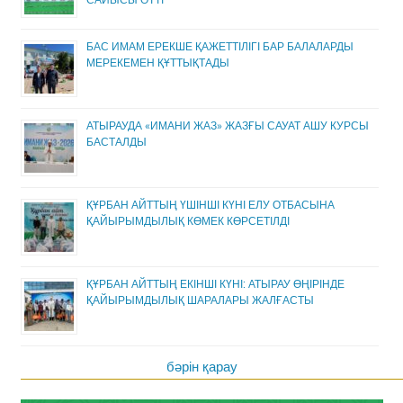
БАС ИМАМ ЕРЕКШЕ ҚАЖЕТТІЛІГІ БАР БАЛАЛАРДЫ
МЕРЕКЕМЕН ҚҰТТЫҚТАДЫ
АТЫРАУДА «ИМАНИ ЖАЗ» ЖАЗҒЫ САУАТ АШУ КУРСЫ
БАСТАЛДЫ
ҚҰРБАН АЙТТЫҢ ҮШІНШІ КҮНІ ЕЛУ ОТБАСЫНА
ҚАЙЫРЫМДЫЛЫҚ КӨМЕК КӨРСЕТІЛДІ
ҚҰРБАН АЙТТЫҢ ЕКІНШІ КҮНІ: АТЫРАУ ӨҢІРІНДЕ
ҚАЙЫРЫМДЫЛЫҚ ШАРАЛАРЫ ЖАЛҒАСТЫ
бәрін қарау