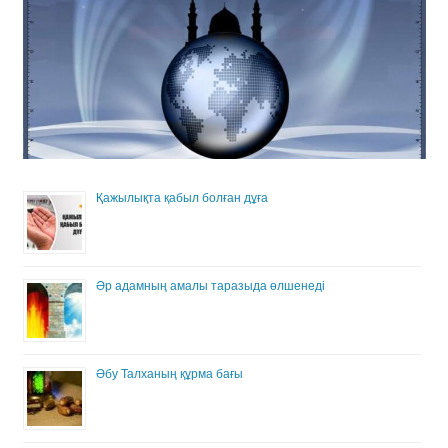
Қажылықта қабыл болған дұға
Әр адамның амалы таразыда өлшенеді
Әбу Талханың құрма бағы