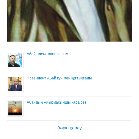
Абай әлемі және ислам
Президент Абай күнімен құттықтады
Абайдың жиырмасыншы қара сөзі
бәрін қарау