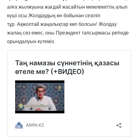
алға жылжуына жағдай жасайтын мемлекеттің алып
күші осы Жолдаудың өн бойынан сезіліп
тұр. Ақжолтай жаңалықтар көп болсын! Жолдау
жалаң сөз емес, оны Президент тапсырмасы ретінде
орындалуын күтеміз.