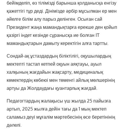
бейімделіп, өз тілімізді барынша қолданысқа енгізу
қажеттігі тұр деді. Дінімізде әрбір мұсылман ер мен
әйелге білім алу парыз делінген. Осыған сай
Президент жаңа мамандықтарға ерекше ден қойып
қазіргі індет кезінде сұранысқа ие болған ІТ
мамандықтарын дамыту керектігін алға тартты.
Сондай-ақ ұстаздардың біліктілігі, оқушылардың
мектепті тастап кетпей оқуын аяқтауы, ауыл
халқының жағдайын жақсарту, медициналық
көмектердің көбеюі мен төменгі айлық мөлшерінің
артуы да Жолдаудағы қуантарлық жағдай.
Педагогтардың жалақысы үш жылда 25 пайызға
артып, 2025 жылға дейін тағы да 1 мың мектеп
саламыз деуі мұғалім мәртебесінің өсе беретінінің
дәлелі.