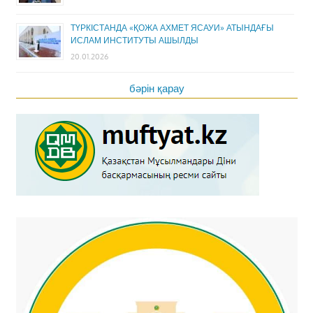
ТҮРКІСТАНДА «ҚОЖА АХМЕТ ЯСАУИ» АТЫНДАҒЫ
ИСЛАМ ИНСТИТУТЫ АШЫЛДЫ
20.01.2026
бәрін қарау