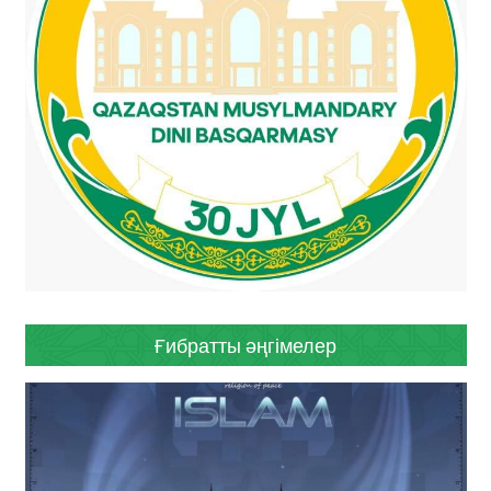
Ғибратты әңгімелер