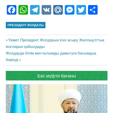
Facebook
WhatsApp
Telegram
VK
Mail.Ru
Messenger
Twitter
Share
ПРЕЗИДЕНТ ЖОЛДАУЫ
Жазба
Previous
Үкімет Президент Жолдауын іске асыру Жалпыұлттық
навигациясы
Post:
жоспарын қабылдады
Next
Жолдауда білім мен ғылымды дамытуға басымдық
Post:
берілді
Бас мүфти бағаны