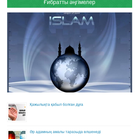
Ғибратты әңгімелер
Қажылықта қабыл болған дұға
Әр адамның амалы таразыда өлшенеді