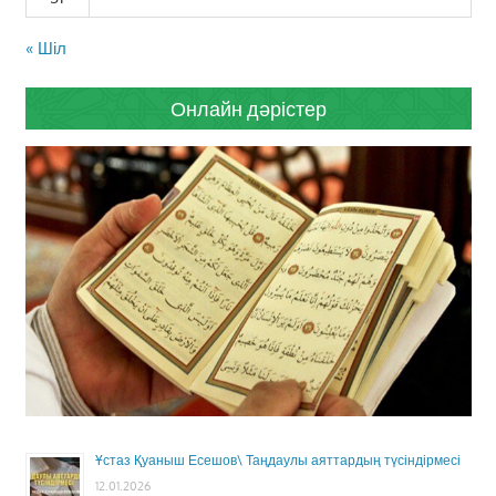
« Шіл
Онлайн дәрістер
Ұстаз Қуаныш Есешов\ Таңдаулы аяттардың түсіндірмесі
12.01.2026