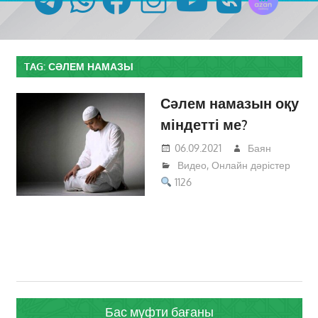
TAG:
СӘЛЕМ НАМАЗЫ
Сәлем намазын оқу
міндетті ме?
06.09.2021
Баян
Видео
,
Онлайн дәрістер
1126
Бас мүфти бағаны