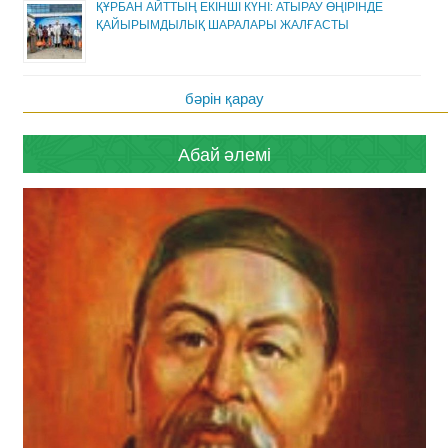
ҚҰРБАН АЙТТЫҢ ЕКІНШІ КҮНІ: АТЫРАУ ӨҢІРІНДЕ
ҚАЙЫРЫМДЫЛЫҚ ШАРАЛАРЫ ЖАЛҒАСТЫ
бәрін қарау
Абай әлемі