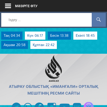
Skip
МӘЗІРГЕ ӨТУ
to
content
Таң
04:34
Күн
06:17
Бесін
13:38
Екінті
18:45
Ақшам
20:58
Құптан
22:42
AMIN.KZ
АТЫРАУ ОБЛЫСТЫҚ «ИМАНҒАЛИ» ОРТАЛЫҚ
МЕШІТІНІҢ РЕСМИ САЙТЫ
Azan радиос
telegram
whatsapp
facebook
instagram
youtube
vk