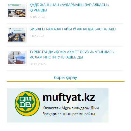
ҚМДБ ЖАНЫНАН «АУДАРМАШЫЛАР АЛҚАСЫ»
ҚҰРЫЛДЫ
19.05.2026
БИЫЛҒЫ РАМАЗАН АЙЫ 19 АҚПАНДА БАСТАЛАДЫ
11.02.2026
ТҮРКІСТАНДА «ҚОЖА АХМЕТ ЯСАУИ» АТЫНДАҒЫ
ИСЛАМ ИНСТИТУТЫ АШЫЛДЫ
20.01.2026
бәрін қарау