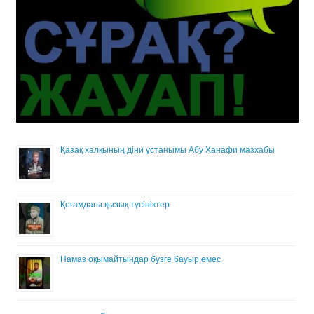
Қазақ халқының діни ұстанымы Абу Ханафи мазхабы
Қоғамдағы қызық түсініктер
Намаз оқымайтындар бузге бауыр емес