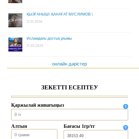
ҚЫЗҒАНЫШ\ ҚАНАҒАТ МУСЛИМОВ \
12.01.2026
Исламдағы достық ұғымы
17.05.2025
онлайн дәрістер