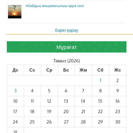
Абайдың жиырмасыншы қара сөзі
бәрін қарау
Мұрағат
Тамыз (2026)
Дс
Сс
Ср
Бс
Жм
Сб
Жс
1
2
3
4
5
6
7
8
9
10
11
12
13
14
15
16
17
18
19
20
21
22
23
24
25
26
27
28
29
30
31