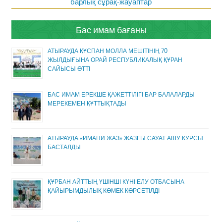
барлық сұрақ-жауаптар
Бас имам бағаны
АТЫРАУДА ҚҰСПАН МОЛЛА МЕШІТІНІҢ 70
ЖЫЛДЫҒЫНА ОРАЙ РЕСПУБЛИКАЛЫҚ ҚҰРАН
САЙЫСЫ ӨТТІ
БАС ИМАМ ЕРЕКШЕ ҚАЖЕТТІЛІГІ БАР БАЛАЛАРДЫ
МЕРЕКЕМЕН ҚҰТТЫҚТАДЫ
АТЫРАУДА «ИМАНИ ЖАЗ» ЖАЗҒЫ САУАТ АШУ КУРСЫ
БАСТАЛДЫ
ҚҰРБАН АЙТТЫҢ ҮШІНШІ КҮНІ ЕЛУ ОТБАСЫНА
ҚАЙЫРЫМДЫЛЫҚ КӨМЕК КӨРСЕТІЛДІ