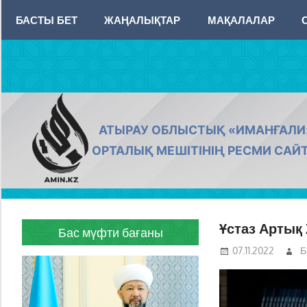
Skip
БАСТЫ БЕТ
ЖАҢАЛЫҚТАР
МАҚАЛАЛАР
to
content
AMIN.KZ
АТЫРАУ ОБЛЫСТЫҚ «ИМАНҒАЛИ
ОРТАЛЫҚ МЕШІТІНІҢ РЕСМИ САЙ
Ұстаз Артық
Бас мүфти бағаны
07.11.2022
Б