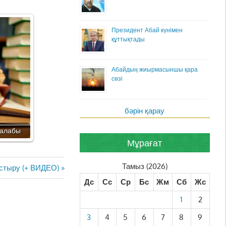
Президент Абай күнімен
құттықтады
Абайдың жиырмасыншы қара
сөзі
бәрін қарау
 талабы
Мұрағат
Тамыз (2026)
стыру (+ ВИДЕО)
Дс
Сс
Ср
Бс
Жм
Сб
Жс
1
2
3
4
5
6
7
8
9