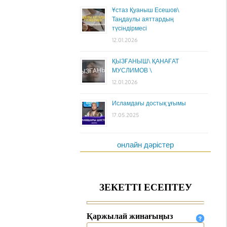
Ұстаз Қуаныш Есешов\
Таңдаулы аяттардың
түсіндірмесі
12.01.2026
ҚЫЗҒАНЫШ\ ҚАНАҒАТ
МУСЛИМОВ \
12.01.2026
Исламдағы достық ұғымы
17.05.2025
онлайн дәрістер