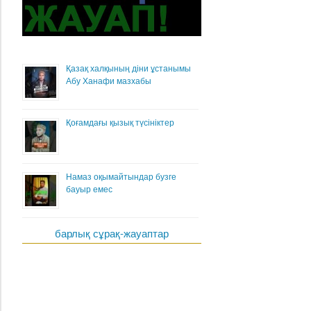
Қазақ халқының діни ұстанымы
Абу Ханафи мазхабы
Қоғамдағы қызық түсініктер
Намаз оқымайтындар бузге
бауыр емес
барлық сұрақ-жауаптар