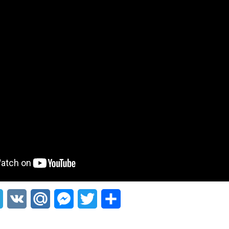
sApp
Telegram
VK
Mail.Ru
Messenger
Twitter
Share