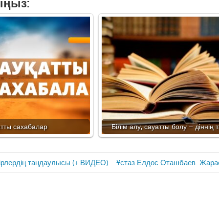
ыңыз:
атты сахабалар
Білім алу, сауатты болу – діннің
Next
ірлердің таңдаулысы (+ ВИДЕО)
Ұстаз Елдос Оташбаев. Жара
Post: