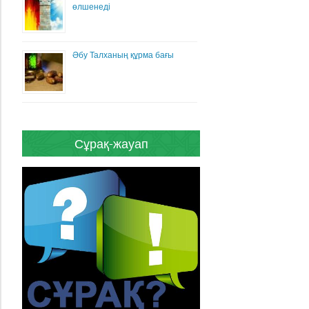
өлшенеді
Әбу Талханың құрма бағы
Сұрақ-жауап