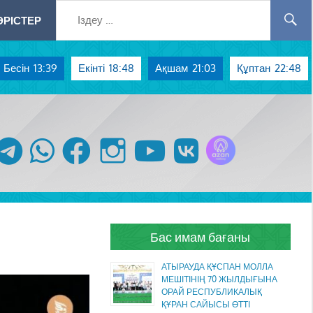
РІСТЕР
Бесін
13:39
Екінті
18:48
Ақшам
21:03
Құптан
22:48
Azan радиосы
telegram
whatsapp
facebook
instagram
youtube
vk
Бас имам бағаны
АТЫРАУДА ҚҰСПАН МОЛЛА
МЕШІТІНІҢ 70 ЖЫЛДЫҒЫНА
ОРАЙ РЕСПУБЛИКАЛЫҚ
ҚҰРАН САЙЫСЫ ӨТТІ