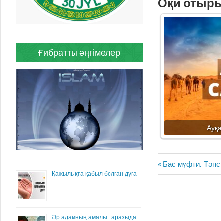
Оқи отыр
Ғибратты әңгімелер
Ауқ
Жазба
Previous
Бас мүфти: Тәпс
навигациясы
Қажылықта қабыл болған дұға
Post:
Әр адамның амалы таразыда