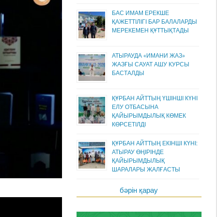
БАС ИМАМ ЕРЕКШЕ
ҚАЖЕТТІЛІГІ БАР БАЛАЛАРДЫ
МЕРЕКЕМЕН ҚҰТТЫҚТАДЫ
АТЫРАУДА «ИМАНИ ЖАЗ»
ЖАЗҒЫ САУАТ АШУ КУРСЫ
БАСТАЛДЫ
ҚҰРБАН АЙТТЫҢ ҮШІНШІ КҮНІ
ЕЛУ ОТБАСЫНА
ҚАЙЫРЫМДЫЛЫҚ КӨМЕК
КӨРСЕТІЛДІ
ҚҰРБАН АЙТТЫҢ ЕКІНШІ КҮНІ:
АТЫРАУ ӨҢІРІНДЕ
ҚАЙЫРЫМДЫЛЫҚ
ШАРАЛАРЫ ЖАЛҒАСТЫ
бәрін қарау