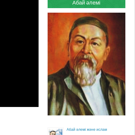
Абай әлемі
Абай әлемі және ислам