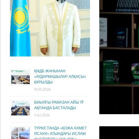
ҚМДБ ЖАНЫНАН
«АУДАРМАШЫЛАР АЛҚАСЫ»
ҚҰРЫЛДЫ
19.05.2026
БИЫЛҒЫ РАМАЗАН АЙЫ 19
АҚПАНДА БАСТАЛАДЫ
11.02.2026
ТҮРКІСТАНДА «ҚОЖА АХМЕТ
ЯСАУИ» АТЫНДАҒЫ ИСЛАМ