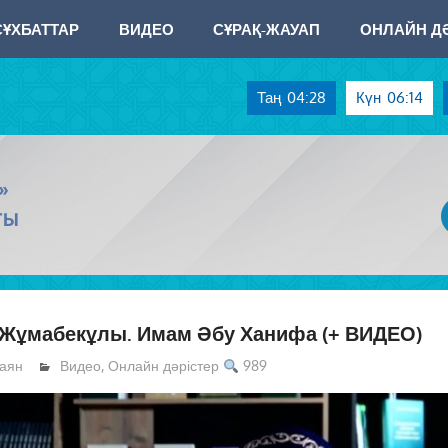
СҰХБАТТАР
ВИДЕО
СҰРАҚ-ЖАУАП
ОНЛАЙН ДӘ
Таң
04:28
Күн
06:14
»
ТЫ
 Жұмабекұлы. Имам Әбу Ханифа (+ ВИДЕО)
аян
Видео
,
Онлайн дәрістер
989