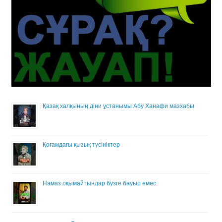
Қазақ халқының діни ұстанымы Абу Ханафи мазхабы
Қоғамдағы қызық түсініктер
Намаз оқымайтындар бузге бауыр емес