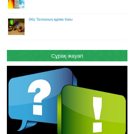
Әбу Талханың құрма бағы
Сұрақ-жауап