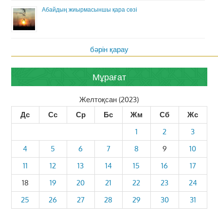
Абайдың жиырмасыншы қара сөзі
бәрін қарау
Мұрағат
Желтоқсан (2023)
Дс
Сс
Ср
Бс
Жм
Сб
Жс
1
2
3
4
5
6
7
8
9
10
11
12
13
14
15
16
17
18
19
20
21
22
23
24
25
26
27
28
29
30
31