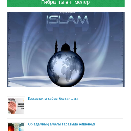
Ғибратты әңгімелер
Қажылықта қабыл болған дұға
Әр адамның амалы таразыда өлшенеді