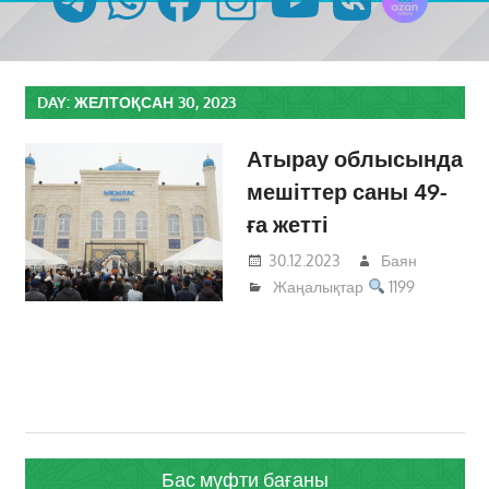
DAY:
ЖЕЛТОҚСАН 30, 2023
Атырау облысында
мешіттер саны 49-
ға жетті
30.12.2023
Баян
Жаңалықтар
1199
Бас мүфти бағаны