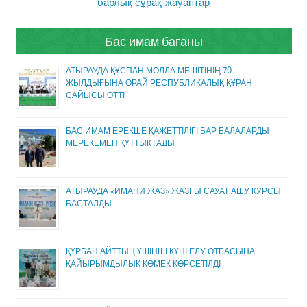
барлық сұрақ-жауаптар
Бас имам бағаны
АТЫРАУДА ҚҰСПАН МОЛЛА МЕШІТІНІҢ 70
ЖЫЛДЫҒЫНА ОРАЙ РЕСПУБЛИКАЛЫҚ ҚҰРАН
САЙЫСЫ ӨТТІ
БАС ИМАМ ЕРЕКШЕ ҚАЖЕТТІЛІГІ БАР БАЛАЛАРДЫ
МЕРЕКЕМЕН ҚҰТТЫҚТАДЫ
АТЫРАУДА «ИМАНИ ЖАЗ» ЖАЗҒЫ САУАТ АШУ КУРСЫ
БАСТАЛДЫ
ҚҰРБАН АЙТТЫҢ ҮШІНШІ КҮНІ ЕЛУ ОТБАСЫНА
ҚАЙЫРЫМДЫЛЫҚ КӨМЕК КӨРСЕТІЛДІ