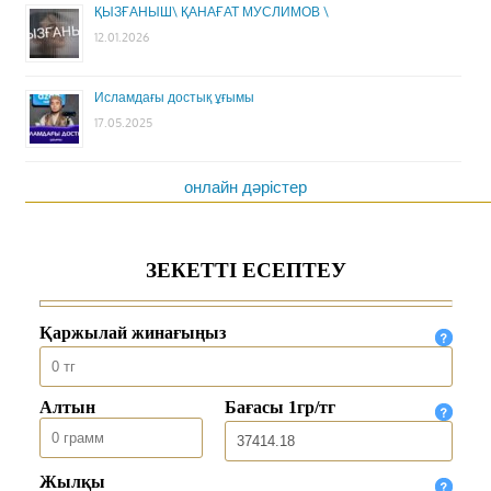
ҚЫЗҒАНЫШ\ ҚАНАҒАТ МУСЛИМОВ \
12.01.2026
Исламдағы достық ұғымы
17.05.2025
онлайн дәрістер