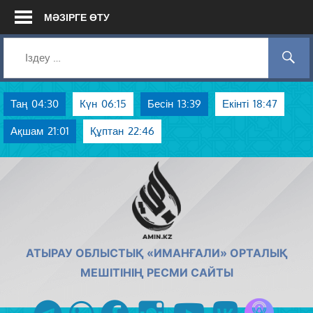
Skip
МӘЗІРГЕ ӨТУ
to
content
Таң
04:30
Күн
06:15
Бесін
13:39
Екінті
18:47
Ақшам
21:01
Құптан
22:46
AMIN.KZ
АТЫРАУ ОБЛЫСТЫҚ «ИМАНҒАЛИ» ОРТАЛЫҚ
МЕШІТІНІҢ РЕСМИ САЙТЫ
Azan радиос
telegram
whatsapp
facebook
instagram
youtube
vk