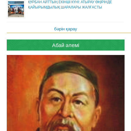
ҚҰРБАН АЙТТЫҢ ЕКІНШІ КҮНІ: АТЫРАУ ӨҢІРІНДЕ
ҚАЙЫРЫМДЫЛЫҚ ШАРАЛАРЫ ЖАЛҒАСТЫ
бәрін қарау
Абай әлемі