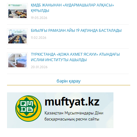
ҚМДБ ЖАНЫНАН «АУДАРМАШЫЛАР АЛҚАСЫ»
ҚҰРЫЛДЫ
19.05.2026
БИЫЛҒЫ РАМАЗАН АЙЫ 19 АҚПАНДА БАСТАЛАДЫ
11.02.2026
ТҮРКІСТАНДА «ҚОЖА АХМЕТ ЯСАУИ» АТЫНДАҒЫ
ИСЛАМ ИНСТИТУТЫ АШЫЛДЫ
20.01.2026
бәрін қарау