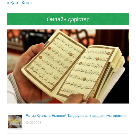
« Қар
Қаң »
Онлайн дәрістер
Ұстаз Қуаныш Есешов\ Таңдаулы аяттардың түсіндірмесі
12.01.2026