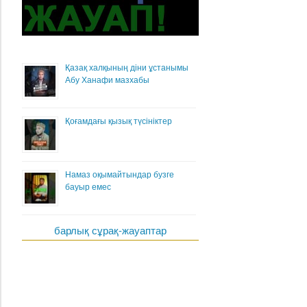
Қазақ халқының діни ұстанымы
Абу Ханафи мазхабы
Қоғамдағы қызық түсініктер
Намаз оқымайтындар бузге
бауыр емес
барлық сұрақ-жауаптар