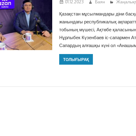
01.12.2023
Баян
Жаңалық
Қазақстан мұсылмандары діни бас
жанындағы республикалық ақпаратт
тобының мүшесі, Ақтөбе қаласыны
Нұрлыбек Күзенбаев іс-сапармен Ат
Сапардың алғашқы күні ол «Анашым
ТОЛЫҒЫРАҚ