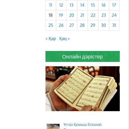
11
12
13
14
15
16
17
18
19
20
21
22
23
24
25
26
27
28
29
30
31
« Қар
Қаң »
Онлайн дәрістер
Ұстаз Қуаныш Есешов\