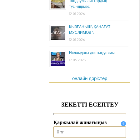
Таңдаулы аяттардың
түсіндірмесі
12.01.2026
ҚЫЗҒАНЫШ\ ҚАНАҒАТ
МУСЛИМОВ \
12.01.2026
Исламдағы достық ұғымы
17.05.2025
онлайн дәрістер