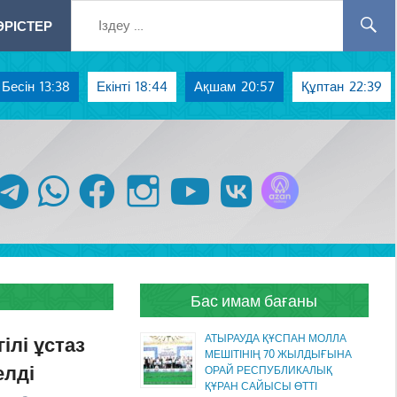
РІСТЕР
Бесін
13:38
Екінті
18:44
Ақшам
20:57
Құптан
22:39
Azan радиосы
telegram
whatsapp
facebook
instagram
youtube
vk
Бас имам бағаны
лі ұстаз
АТЫРАУДА ҚҰСПАН МОЛЛА
МЕШІТІНІҢ 70 ЖЫЛДЫҒЫНА
елді
ОРАЙ РЕСПУБЛИКАЛЫҚ
ҚҰРАН САЙЫСЫ ӨТТІ