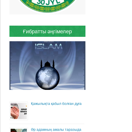
Ғибратты әңгімелер
Қажылықта қабыл болған дұға
Әр адамның амалы таразыда