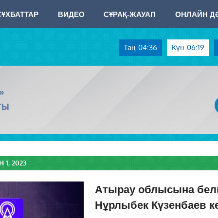
СҰХБАТТАР
ВИДЕО
СҰРАҚ-ЖАУАП
ОНЛАЙН ДӘ
Таң
04:36
Күн
06:19
»
ТЫ
1, 2023
Атырау облысына белгі
Нұрлыбек Күзенбаев к