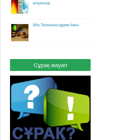
өлшенеді
Әбу Талханың құрма бағы
Сұрақ-жауап