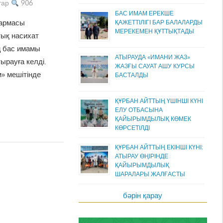
тар
906
БАС ИМАМ ЕРЕКШЕ
қармасы
ҚАЖЕТТІЛІГІ БАР БАЛАЛАРДЫ
МЕРЕКЕМЕН ҚҰТТЫҚТАДЫ
ық насихат
ң бас имамы
АТЫРАУДА «ИМАНИ ЖАЗ»
ырауға келді.
ЖАЗҒЫ САУАТ АШУ КУРСЫ
» мешітінде
БАСТАЛДЫ
ҚҰРБАН АЙТТЫҢ ҮШІНШІ КҮНІ
ЕЛУ ОТБАСЫНА
ҚАЙЫРЫМДЫЛЫҚ КӨМЕК
КӨРСЕТІЛДІ
ҚҰРБАН АЙТТЫҢ ЕКІНШІ КҮНІ:
АТЫРАУ ӨҢІРІНДЕ
ҚАЙЫРЫМДЫЛЫҚ
ШАРАЛАРЫ ЖАЛҒАСТЫ
бәрін қарау