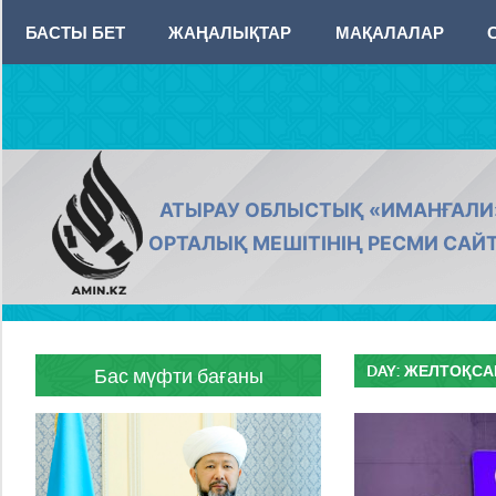
Skip
БАСТЫ БЕТ
ЖАҢАЛЫҚТАР
МАҚАЛАЛАР
to
content
AMIN.KZ
АТЫРАУ ОБЛЫСТЫҚ «ИМАНҒАЛИ
ОРТАЛЫҚ МЕШІТІНІҢ РЕСМИ САЙ
DAY:
ЖЕЛТОҚСАН 
Бас мүфти бағаны