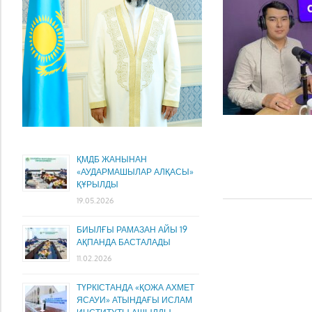
ҚМДБ ЖАНЫНАН
«АУДАРМАШЫЛАР АЛҚАСЫ»
ҚҰРЫЛДЫ
19.05.2026
БИЫЛҒЫ РАМАЗАН АЙЫ 19
АҚПАНДА БАСТАЛАДЫ
11.02.2026
ТҮРКІСТАНДА «ҚОЖА АХМЕТ
ЯСАУИ» АТЫНДАҒЫ ИСЛАМ