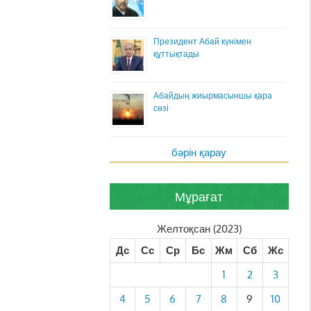
Президент Абай күнімен
құттықтады
Абайдың жиырмасыншы қара
сөзі
бәрін қарау
Мұрағат
Желтоқсан (2023)
Дс
Сс
Ср
Бс
Жм
Сб
Жс
1
2
3
4
5
6
7
8
9
10