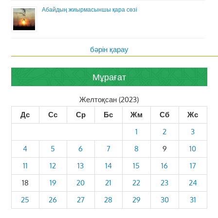
Абайдың жиырмасыншы қара сөзі
бәрін қарау
Мұрағат
Желтоқсан (2023)
Дс
Сс
Ср
Бс
Жм
Сб
Жс
1
2
3
4
5
6
7
8
9
10
11
12
13
14
15
16
17
18
19
20
21
22
23
24
25
26
27
28
29
30
31