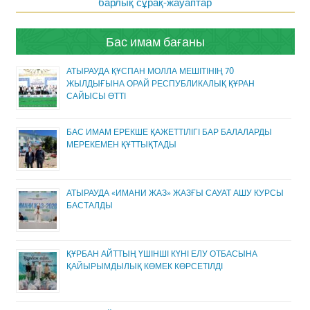
барлық сұрақ-жауаптар
Бас имам бағаны
АТЫРАУДА ҚҰСПАН МОЛЛА МЕШІТІНІҢ 70
ЖЫЛДЫҒЫНА ОРАЙ РЕСПУБЛИКАЛЫҚ ҚҰРАН
САЙЫСЫ ӨТТІ
БАС ИМАМ ЕРЕКШЕ ҚАЖЕТТІЛІГІ БАР БАЛАЛАРДЫ
МЕРЕКЕМЕН ҚҰТТЫҚТАДЫ
АТЫРАУДА «ИМАНИ ЖАЗ» ЖАЗҒЫ САУАТ АШУ КУРСЫ
БАСТАЛДЫ
ҚҰРБАН АЙТТЫҢ ҮШІНШІ КҮНІ ЕЛУ ОТБАСЫНА
ҚАЙЫРЫМДЫЛЫҚ КӨМЕК КӨРСЕТІЛДІ