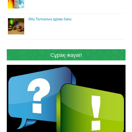
Әбу Талханың құрма бағы
Сұрақ-жауап