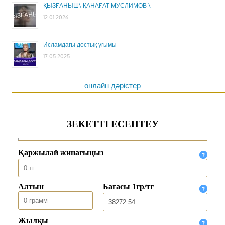
ҚЫЗҒАНЫШ\ ҚАНАҒАТ МУСЛИМОВ \
12.01.2026
Исламдағы достық ұғымы
17.05.2025
онлайн дәрістер