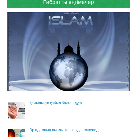
Ғибратты әңгімелер
Қажылықта қабыл болған дұға
Әр адамның амалы таразыда өлшенеді