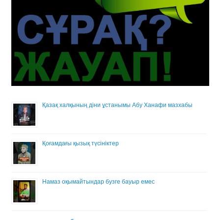
Қазақ халқының діни ұстанымы Абу Ханафи мазхабы
Қоғамдағы қызық түсініктер
Намаз оқымайтындар бузге бауыр емес