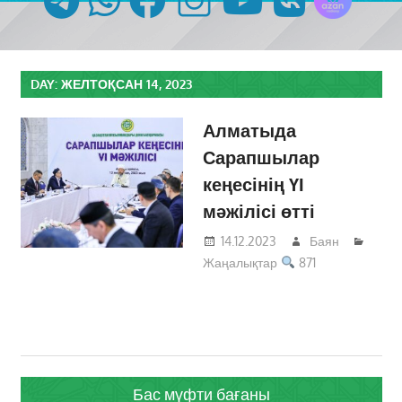
DAY:
ЖЕЛТОҚСАН 14, 2023
Алматыда
Сарапшылар
кеңесінің ҮІ
мәжілісі өтті
14.12.2023
Баян
Жаңалықтар
871
Бас мүфти бағаны