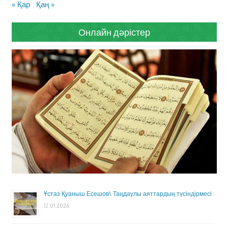
« Қар
Қаң »
Онлайн дәрістер
Ұстаз Қуаныш Есешов\ Таңдаулы аяттардың түсіндірмесі
12.01.2026