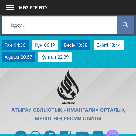
Skip
МӘЗІРГЕ ӨТУ
to
content
Таң
04:36
Күн
06:19
Бесін
13:38
Екінті
18:44
Ақшам
20:57
Құптан
22:39
AMIN.KZ
АТЫРАУ ОБЛЫСТЫҚ «ИМАНҒАЛИ» ОРТАЛЫҚ
МЕШІТІНІҢ РЕСМИ САЙТЫ
Azan радиос
telegram
whatsapp
facebook
instagram
youtube
vk