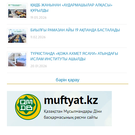
ҚМДБ ЖАНЫНАН «АУДАРМАШЫЛАР АЛҚАСЫ»
ҚҰРЫЛДЫ
19.05.2026
БИЫЛҒЫ РАМАЗАН АЙЫ 19 АҚПАНДА БАСТАЛАДЫ
11.02.2026
ТҮРКІСТАНДА «ҚОЖА АХМЕТ ЯСАУИ» АТЫНДАҒЫ
ИСЛАМ ИНСТИТУТЫ АШЫЛДЫ
20.01.2026
бәрін қарау