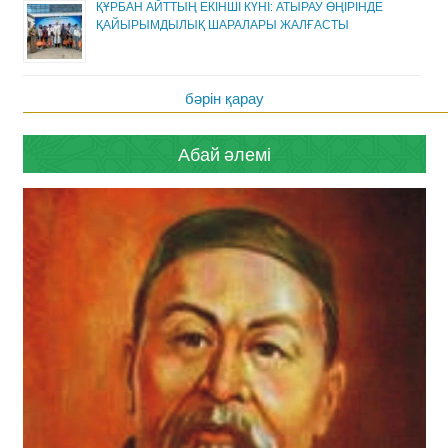
ҚҰРБАН АЙТТЫҢ ЕКІНШІ КҮНІ: АТЫРАУ ӨҢІРІНДЕ
ҚАЙЫРЫМДЫЛЫҚ ШАРАЛАРЫ ЖАЛҒАСТЫ
бәрін қарау
Абай әлемі