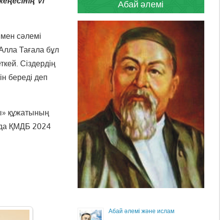
ңесінің VI
Абай әлемі
мен сәлемі
Алла Тағала бұл
ткей. Сіздердің
н береді деп
сы» құжатының
нда ҚМДБ 2024
Абай әлемі және ислам