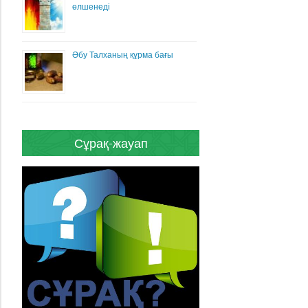
өлшенеді
Әбу Талханың құрма бағы
Сұрақ-жауап