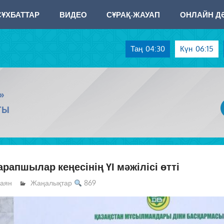
СҰХБАТТАР
ВИДЕО
СҰРАҚ-ЖАУАП
ОНЛАЙН ДӘ
Таң
04:30
Күн
06:15
»
ТЫ
апшылар кеңесінің ҮІ мәжілісі өтті
аян
Жаңалықтар
869