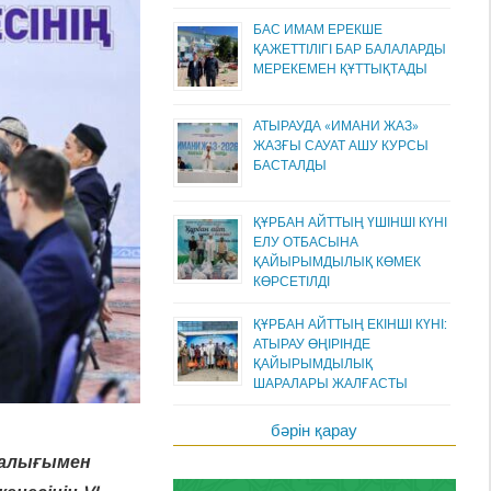
БАС ИМАМ ЕРЕКШЕ
ҚАЖЕТТІЛІГІ БАР БАЛАЛАРДЫ
МЕРЕКЕМЕН ҚҰТТЫҚТАДЫ
АТЫРАУДА «ИМАНИ ЖАЗ»
ЖАЗҒЫ САУАТ АШУ КУРСЫ
БАСТАЛДЫ
ҚҰРБАН АЙТТЫҢ ҮШІНШІ КҮНІ
ЕЛУ ОТБАСЫНА
ҚАЙЫРЫМДЫЛЫҚ КӨМЕК
КӨРСЕТІЛДІ
ҚҰРБАН АЙТТЫҢ ЕКІНШІ КҮНІ:
АТЫРАУ ӨҢІРІНДЕ
ҚАЙЫРЫМДЫЛЫҚ
ШАРАЛАРЫ ЖАЛҒАСТЫ
бәрін қарау
ғалығымен