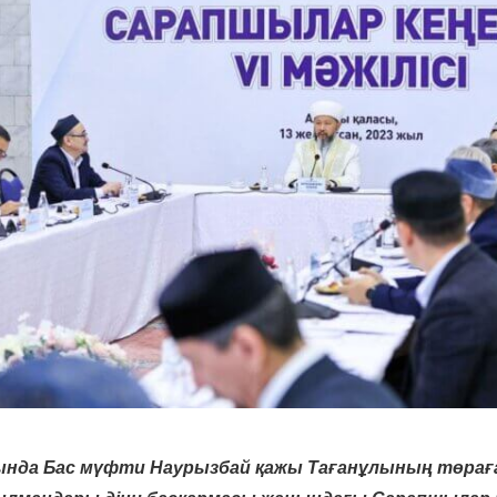
ында Бас мүфти Наурызбай қажы Тағанұлының төра