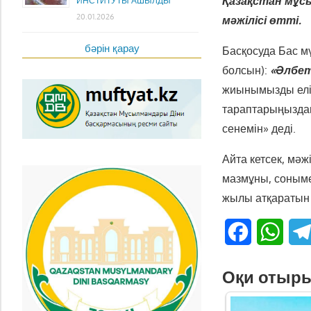
Қазақстан мұс
ИНСТИТУТЫ АШЫЛДЫ
20.01.2026
мәжілісі өтті.
бәрін қарау
Басқосуда Бас м
болсын):
«Әлбет
жиынымызды елімі
тараптарыңыздан
сенемін» деді.
Айта кетсек, мә
мазмұны, соныме
жылы атқаратын
Facebook
What
Оқи отыр