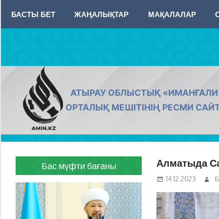
Skip
БАСТЫ БЕТ
ЖАҢАЛЫҚТАР
МАҚАЛАЛАР
to
content
AMIN.KZ
АТЫРАУ ОБЛЫСТЫҚ «ИМАНҒАЛИ
ОРТАЛЫҚ МЕШІТІНІҢ РЕСМИ САЙ
Алматыда Сар
Бас мүфти бағаны
14.12.2023
Б