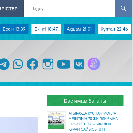
РІСТЕР
Бесін
13:39
Екінті
18:47
Ақшам
21:01
Құптан
22:46
Azan радиосы
telegram
whatsapp
facebook
instagram
youtube
vk
Бас имам бағаны
АТЫРАУДА ҚҰСПАН МОЛЛА
МЕШІТІНІҢ 70 ЖЫЛДЫҒЫНА
ОРАЙ РЕСПУБЛИКАЛЫҚ
ҚҰРАН САЙЫСЫ ӨТТІ