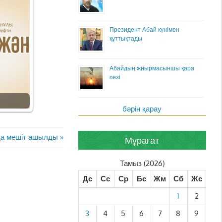
Президент Абай күнімен
құттықтады
Абайдың жиырмасыншы қара
сөзі
бәрін қарау
да мешіт ашылды
Мұрағат
Тамыз (2026)
Дс
Сс
Ср
Бс
Жм
Сб
Жс
1
2
3
4
5
6
7
8
9