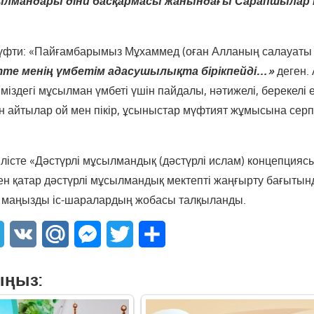
ылмандары діни басқармасы жанындағы Сарапшылар ке
үфти: «Пайғамбарымыз Мұхаммед (оған Алланың салауаты 
те менің үмбетім адасушылықта бірікпейді…»
деген. 
здегі мұсылман үмбеті үшін пайдалы, нәтижелі, берекелі е
 айтылар ой мен пікір, ұсыныстар мүфтият жұмысына серпі
жілісте «Дәстүрлі мұсылмандық (дәстүрлі ислам) концепция
н қатар дәстүрлі мұсылмандық мектепті жаңғырту бағыты
 маңызды іс-шаралардың жобасы талқыланды.
sApp
Telegram
VK
Mail.Ru
Messenger
Twitter
Share
ыңыз: