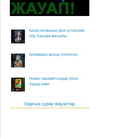
Қазақ халқының діни ұстанымы
Абу Ханафи мазхабы
Қоғамдағы қызық түсініктер
Намаз оқымайтындар бузге
бауыр емес
барлық сұрақ-жауаптар