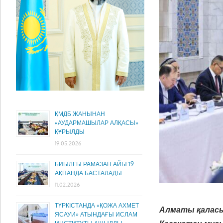
ҚМДБ ЖАНЫНАН
«АУДАРМАШЫЛАР АЛҚАСЫ»
ҚҰРЫЛДЫ
19.05.2026
БИЫЛҒЫ РАМАЗАН АЙЫ 19
АҚПАНДА БАСТАЛАДЫ
11.02.2026
ТҮРКІСТАНДА «ҚОЖА АХМЕТ
Алматы қалас
ЯСАУИ» АТЫНДАҒЫ ИСЛАМ