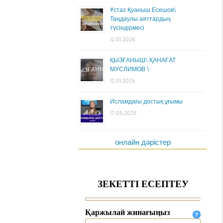
Ұстаз Қуаныш Есешов\
Таңдаулы аяттардың
түсіндірмесі
12.01.2026
ҚЫЗҒАНЫШ\ ҚАНАҒАТ
МУСЛИМОВ \
12.01.2026
Исламдағы достық ұғымы
17.05.2025
онлайн дәрістер