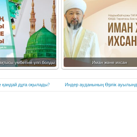
қтысы үмбетіне үлгі болды
Иман және ихсан
Next
е қандай дұға оқылады?
Индер ауданының Өрлік ауылын
Post: