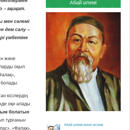
себептермен
Абай әлемі
ю – ақиқат.
 мен сәлемі
н дем салу –
әрі үмбетіне
ын және
аларды оқып
Фалақ»,
а болады.
ан кісілердің
нде оқи алады.
ақым
болатын
лып тұрғанын
Абай әлемі және ислам
лас», «Фалақ»,