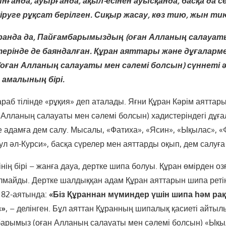
ғанда, ауырғанда, ақыл-есінен ауысқанда, басқа да 
кіруге рұқсат берілген. Сиқыр жасау, көз тию, жын ти
ранда да, Пайғамбарымыздың (оған Алланың салауаты
ерінде де баяндалған. Құран аяттары және дұғаларме
 (оған Алланың салауаты мен сәлемі болсын) сүннеті 
 амалының бірі.
араб тілінде «рұқия» деп аталады. Яғни Құран Кәрім аяттар
 Алланың салауаты мен сәлемі болсын) хадистеріндегі дұғ
е адамға дем салу. Мысалы, «Фатиха», «Ясин», «Ықылас», «
ул әл-Курси», басқа сүрелер мен аяттарды оқып, дем салуғ
нің бірі – жанға дауа, дертке шипа болуы. Құран өмірден озғ
лмайды. Дертке шалдыққан адам Құран аяттарын шипа реті
ң 82-аятында:
«Біз Құраннан мүминдер үшін шипа һәм р
з»
, – делінген. Бұл аяттан Құранның шипалық қасиеті айты
барымыз (оған Алланың салауаты мен сәлемі болсын) «Ықы