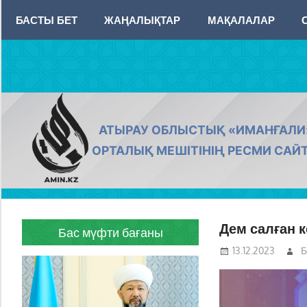
Skip
БАСТЫ БЕТ
ЖАҢАЛЫҚТАР
МАҚАЛАЛАР
to
content
AMIN.KZ
АТЫРАУ ОБЛЫСТЫҚ «ИМАНҒАЛИ
ОРТАЛЫҚ МЕШІТІНІҢ РЕСМИ САЙ
Дем салған 
Бас мүфти бағаны
13.12.2023
Б