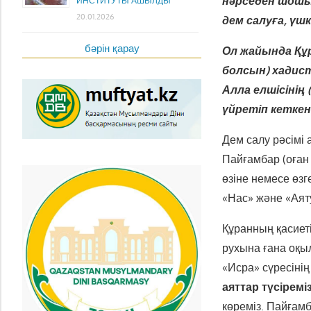
нәрседен шошын
ИНСТИТУТЫ АШЫЛДЫ
20.01.2026
дем салуға, үш
бәрін қарау
Ол жайында Құ
болсын) хадист
Алла елшісінің
үйретіп кеткен
Дем салу рәсімі 
Пайғамбар (оған
өзіне немесе өзг
«Нас» және «Аят
Құранның қасиеті
рухына ғана оқы
«Исра» сүресіні
аяттар түсіремі
көреміз. Пайғам