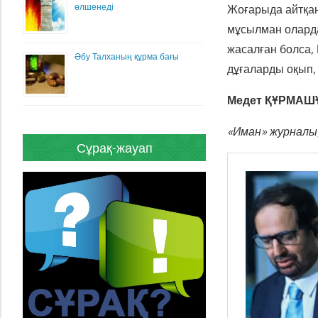
өлшенеді
Жоғарыда айтқа
мұсылман олардан
жасалған болса,
Әбу Талханың құрма бағы
дұғаларды оқып, 
Медет ҚҰРМА
«Иман» журналы
Сұрақ-жауап