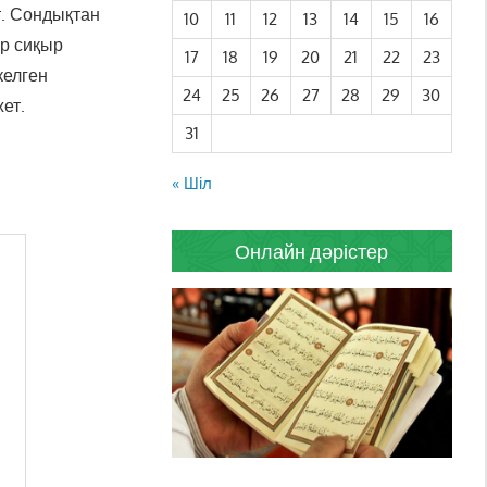
т. Сондықтан
10
11
12
13
14
15
16
ер сиқыр
17
18
19
20
21
22
23
келген
24
25
26
27
28
29
30
ет.
31
« Шіл
Онлайн дәрістер