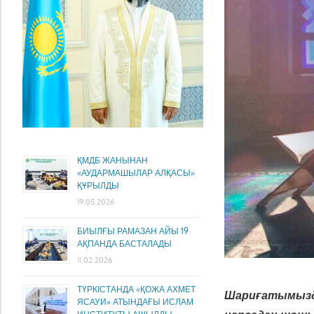
ҚМДБ ЖАНЫНАН
«АУДАРМАШЫЛАР АЛҚАСЫ»
ҚҰРЫЛДЫ
19.05.2026
БИЫЛҒЫ РАМАЗАН АЙЫ 19
АҚПАНДА БАСТАЛАДЫ
11.02.2026
ТҮРКІСТАНДА «ҚОЖА АХМЕТ
Шариғатымызда 
ЯСАУИ» АТЫНДАҒЫ ИСЛАМ