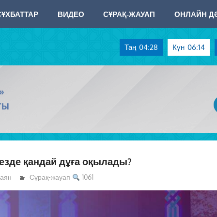
СҰХБАТТАР
ВИДЕО
СҰРАҚ-ЖАУАП
ОНЛАЙН ДӘ
Таң
04:28
Күн
06:14
»
ТЫ
кезде қандай дұға оқылады?
аян
Сұрақ-жауап
1061