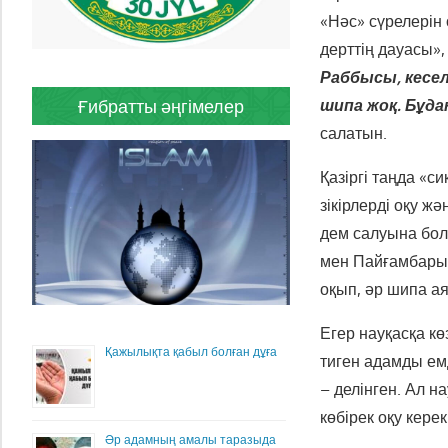
«Нәс» сүрелерін 
дерттің дауасы»
Раббысы,
кесел
Ғибратты әңгімелер
шипа жоқ. Бұдан
салатын.
Қазіргі таңда «с
зікірлерді оқу ж
дем салуына бол
мен Пайғамбарым
оқып, әр шипа а
Егер науқасқа кө
Қажылықта қабыл болған дұға
тиген адамды ем
– делінген. Ал 
көбірек оқу керек
Әр адамның амалы таразыда