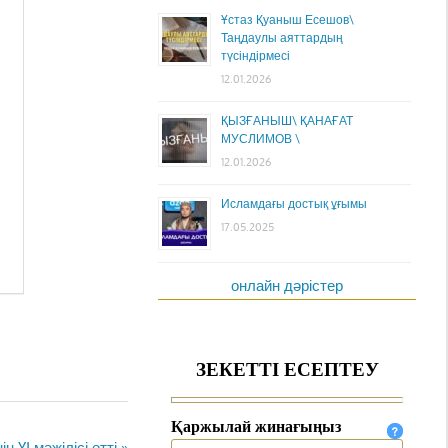
Ұстаз Қуаныш Есешов\
Таңдаулы аяттардың
түсіндірмесі
12.01.2026
ҚЫЗҒАНЫШ\ ҚАНАҒАТ
МУСЛИМОВ \
12.01.2026
Исламдағы достық ұғымы
17.05.2025
онлайн дәрістер
 ҮІ мәжілісі өтті