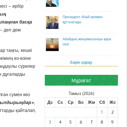
есі – әрбір
дың
Президент Абай күнімен
шипаңнан басқа
құттықтады
 – деп дем
Абайдың жиырмасыншы қара
сөзі
ар таңғы, кешкі
кімнің өз-өзіне
бәрін қарау
Таңдаулы сүрелер
н дұғаларды
Мұрағат
Тамыз (2026)
лған сумен көз
мылдырыңдар»
,
Дс
Сс
Ср
Бс
Жм
Сб
Жс
ттарды қайталап,
1
2
3
4
5
6
7
8
9