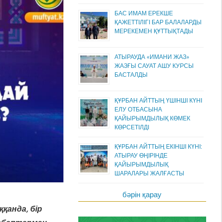
БАС ИМАМ ЕРЕКШЕ
ҚАЖЕТТІЛІГІ БАР БАЛАЛАРДЫ
МЕРЕКЕМЕН ҚҰТТЫҚТАДЫ
АТЫРАУДА «ИМАНИ ЖАЗ»
ЖАЗҒЫ САУАТ АШУ КУРСЫ
БАСТАЛДЫ
ҚҰРБАН АЙТТЫҢ ҮШІНШІ КҮНІ
ЕЛУ ОТБАСЫНА
ҚАЙЫРЫМДЫЛЫҚ КӨМЕК
КӨРСЕТІЛДІ
ҚҰРБАН АЙТТЫҢ ЕКІНШІ КҮНІ:
АТЫРАУ ӨҢІРІНДЕ
ҚАЙЫРЫМДЫЛЫҚ
ШАРАЛАРЫ ЖАЛҒАСТЫ
бәрін қарау
қанда, бір