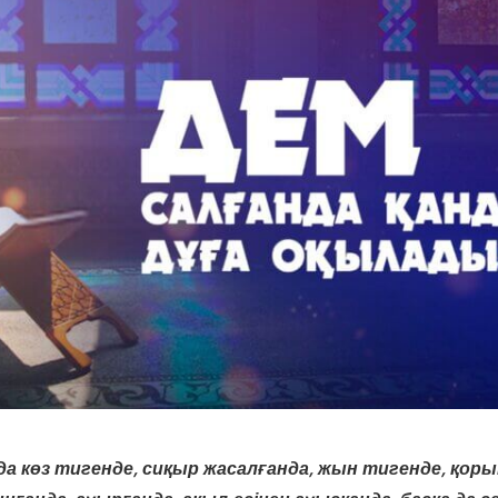
көз тигенде, сиқыр жасалғанда, жын тигенде, қорық