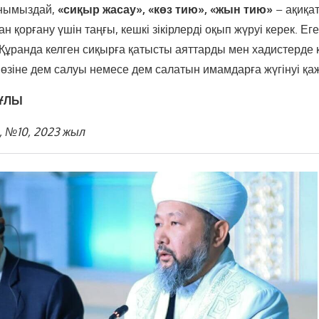
нымыздай,
«сиқыр жасау», «көз тию»,
«жын тию»
– ақиқа
 қорғану үшін таңғы, кешкі зікірлерді оқып жүруі керек. Ег
 Құранда келген сиқырға қатысты аяттарды мен хадистерде 
өзіне дем салуы немесе дем салатын имамдарға жүгінуі қаж
ШҰЛЫ
, №10
, 2023 жыл