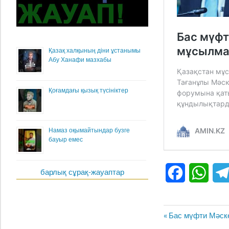
Қазақ халқының діни ұстанымы
Абу Ханафи мазхабы
Қоғамдағы қызық түсініктер
Намаз оқымайтындар бузге
бауыр емес
барлық сұрақ-жауаптар
Facebook
What
Жазба
Previous
Бас мүфти Мәск
навигациясы
Post: