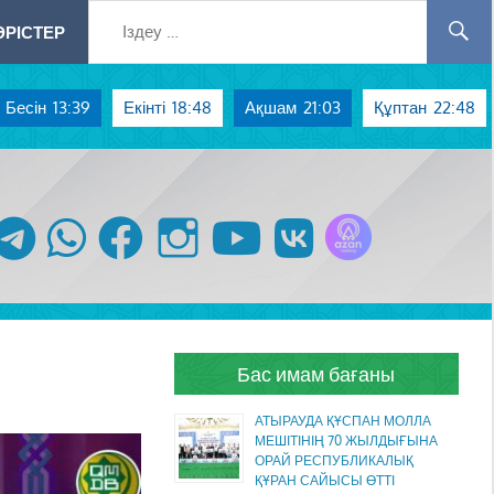
РІСТЕР
Бесін
13:39
Екінті
18:48
Ақшам
21:03
Құптан
22:48
Azan радиосы
telegram
whatsapp
facebook
instagram
youtube
vk
Бас имам бағаны
АТЫРАУДА ҚҰСПАН МОЛЛА
МЕШІТІНІҢ 70 ЖЫЛДЫҒЫНА
ОРАЙ РЕСПУБЛИКАЛЫҚ
ҚҰРАН САЙЫСЫ ӨТТІ