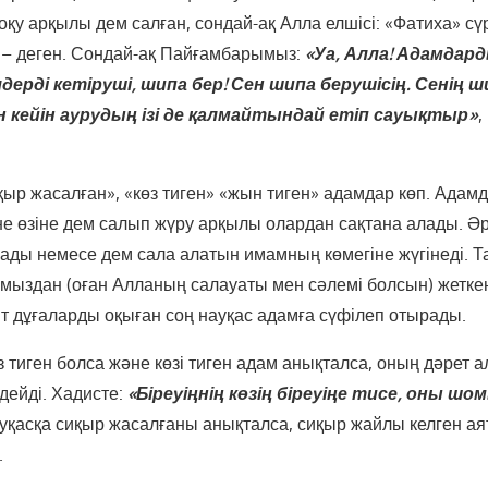
оқу арқылы дем салған, сондай-ақ Алла елшісі: «Фатиха» сүр
, – деген. Сондай-ақ Пайғамбарымыз:
«Уа, Алла! Адамдар
дерді кетіруші, шипа бер! Сен шипа берушісің. Сенің 
 кейін аурудың ізі
де қалмайтындай етіп сауықтыр»
,
иқыр жасалған», «көз тиген» «жын тиген» адамдар көп. Адамд
әне өзіне дем салып жүру арқылы олардан сақтана алады. Әр
ады немесе дем сала алатын имамның көмегіне жүгінеді. 
ыздан (оған Алланың салауаты мен сәлемі болсын) жетке
ят дұғаларды оқыған соң науқас адамға сүфілеп отырады.
з тиген болса және көзі тиген адам анықталса, оның дәрет а
дейді. Хадисте:
«Біреуіңнің көзің біреуіңе тисе,
оны шо
науқасқа сиқыр жасалғаны анықталса, сиқыр жайлы келген ая
.