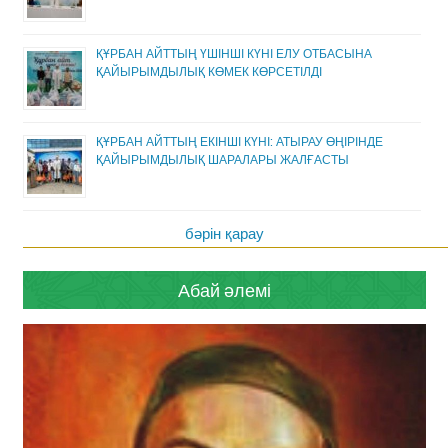
ҚҰРБАН АЙТТЫҢ ҮШІНШІ КҮНІ ЕЛУ ОТБАСЫНА
ҚАЙЫРЫМДЫЛЫҚ КӨМЕК КӨРСЕТІЛДІ
ҚҰРБАН АЙТТЫҢ ЕКІНШІ КҮНІ: АТЫРАУ ӨҢІРІНДЕ
ҚАЙЫРЫМДЫЛЫҚ ШАРАЛАРЫ ЖАЛҒАСТЫ
бәрін қарау
Абай әлемі