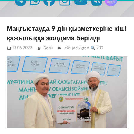
Маңғыстауда 9 дін қызметкеріне кіші
қажылыққа жолдама берілді
13.06.2022
Баян
Жаңалықтар
709