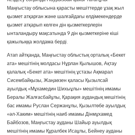
Маңғыстау облысына қарасты мешіттерде ұзақ жыл
қызмет атқарған және шалғайдағы елдімекендерде
қызмет атқарып келген дін қызметкерлерін
ынталандыру мақсатында 9 дін қызметкеріне кіші
қажылыққа жолдама берді.
Атап айтқанда, Маңғыстау облыстық орталық «Бекет
ата» мешітінің молдасы Нұрлан Қылышов, Ақтау
қалалық «Бекет ата» мешітінің ұстазы Ақмарал
Сисембайқызы, Жаңаөзен қаласы Қызылсай
ауылдық «Мұхамедин Шихыұлы» мешітінің имамы
Бералы Жалғасбайұлы, Қарақия аудандық мешітінің
бас имамы Руслан Сержанұлы, Қызылтөбе ауылдық
«әл-Хаким» мешітінің наиб имамы Дінмұхамед
Байбозов, Маңғыстау ауданы Шайыр ауылдық
мешітінің имамы Құралбек Исаұлы, Бейнеу ауданы