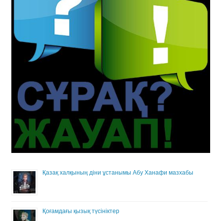
Қазақ халқының діни ұстанымы Абу Ханафи мазхабы
Қоғамдағы қызық түсініктер