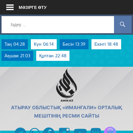
Skip
МӘЗІРГЕ ӨТУ
to
content
Таң
04:28
Күн
06:14
Бесін
13:39
Екінті
18:48
Ақшам
21:03
Құптан
22:48
AMIN.KZ
АТЫРАУ ОБЛЫСТЫҚ «ИМАНҒАЛИ» ОРТАЛЫҚ
МЕШІТІНІҢ РЕСМИ САЙТЫ
Azan радиос
telegram
whatsapp
facebook
instagram
youtube
vk