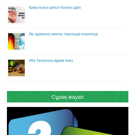
Қажылықта қабыл болған дұға
Әр адамның амалы таразыда өлшенеді
Әбу Талханың құрма бағы
Сұрақ-жауап