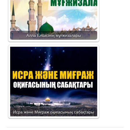
Алла Елшісінің мұғжизалары
Исра және Миғраж оқиғасының сабақтары