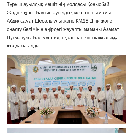
Тұрыш ауылдық мешітінің молдасы Қонысбай
Жәдігерұлы, Баутин ауылдық мешітінің имамы
Абдилсамат Шералыұлы және ҚМДБ Діни және
оңалту бөлімінің өңірдегі жауапты маманы Азамат
Нұғманұлы Бас мүфтидің қолынан кіші қажылыққа
жолдама алды.