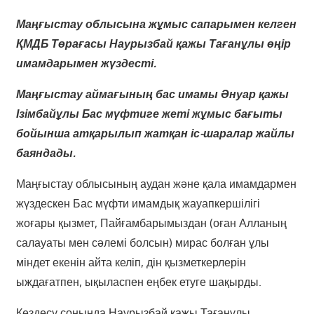
Маңғыстау облысына жұмыс сапарымен келген
ҚМДБ Төрағасы Наурызбай қажы Тағанұлы
өңір
имамдарымен жүздесті.
Маңғыстау аймағының бас имамы Әнуар қажы
Ізімбайұлы Бас мүфтиге жеті жұмыс бағыты
бойынша атқарылып жатқан іс-шаралар жайлы
баяндады.
Маңғыстау облысының аудан және қала имамдармен
жүздескен Бас мүфти имамдық жауапкершілігі
жоғары қызмет, Пайғамбарымыздан (оған Алланың
салауаты мен сәлемі болсын) мирас болған ұлы
міндет екенін айта келіп, дін қызметкерлерін
ыждағатпен, ықыласпен еңбек етуге шақырды.
Кездесу соңында Наурызбай қажы Тағанұлы