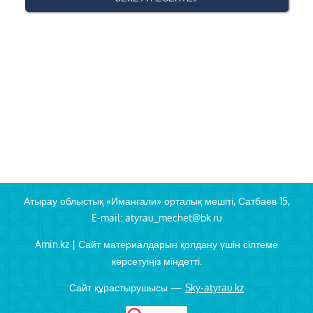
Атырау облыстық «Иманғали» орталық мешіті, Сатбаев 15,
E-mail: atyrau_mechet@bk.ru
Amin.kz | Сайт материалдарын қолдану үшін сілтеме
көрсетуіңіз міндетті.
Сайт құрастырушысы —
Sky-atyrau.kz