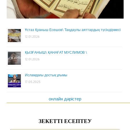
Ұстаз Қуаныш Есешов\ Таңдаулы аяттардың түсіндірмесі
12.01.2026
ҚЫЗҒАНЫШ\ ҚАНАҒАТ МУСЛИМОВ \
12.01.2026
Исламдағы достық ұғымы
17.05.2025
онлайн дәрістер