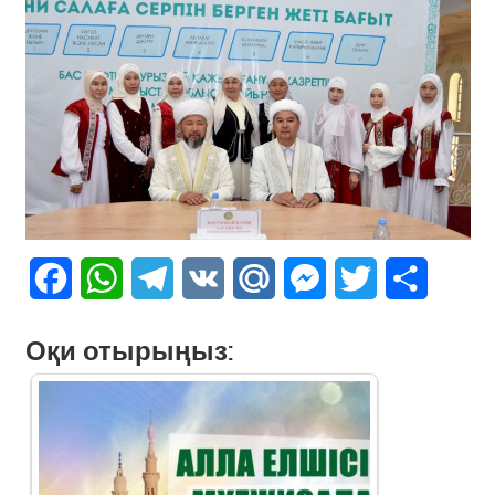
Facebook
WhatsApp
Telegram
VK
Mail.Ru
Messenger
Twitter
Share
Оқи отырыңыз: