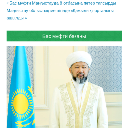
Жазба
Previous
Бас мүфти Маңғыстауда 8 отбасына пәтер тапсырды
навигациясы
Next
Post:
Маңғыстау облыстық мешітінде «Қажылық» орталығы
Post:
ашылды
Бас мүфти бағаны