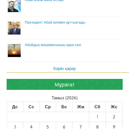
Президент Абай күнімен құттықтады
Абайдың жиырмасыншы қара сөзі
бәрін қарау
Мұрағат
Тамыз (2026)
Дс
Сс
Ср
Бс
Жм
Сб
Жс
1
2
3
4
5
6
7
8
9