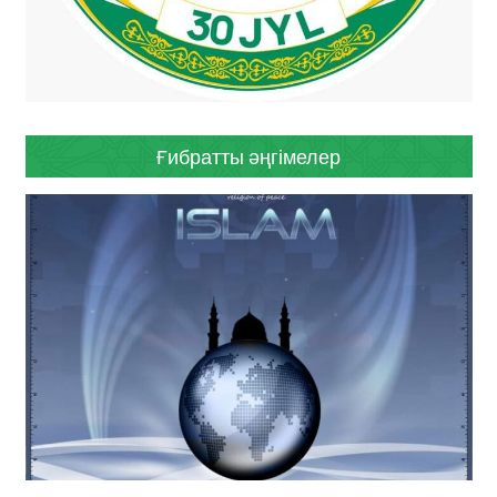
Ғибратты әңгімелер