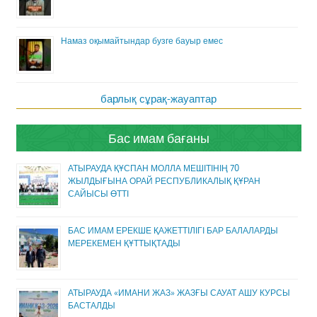
Намаз оқымайтындар бузге бауыр емес
барлық сұрақ-жауаптар
Бас имам бағаны
АТЫРАУДА ҚҰСПАН МОЛЛА МЕШІТІНІҢ 70
ЖЫЛДЫҒЫНА ОРАЙ РЕСПУБЛИКАЛЫҚ ҚҰРАН
САЙЫСЫ ӨТТІ
БАС ИМАМ ЕРЕКШЕ ҚАЖЕТТІЛІГІ БАР БАЛАЛАРДЫ
МЕРЕКЕМЕН ҚҰТТЫҚТАДЫ
АТЫРАУДА «ИМАНИ ЖАЗ» ЖАЗҒЫ САУАТ АШУ КУРСЫ
БАСТАЛДЫ