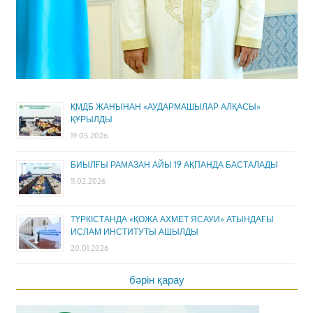
ҚМДБ ЖАНЫНАН «АУДАРМАШЫЛАР АЛҚАСЫ»
ҚҰРЫЛДЫ
19.05.2026
БИЫЛҒЫ РАМАЗАН АЙЫ 19 АҚПАНДА БАСТАЛАДЫ
11.02.2026
ТҮРКІСТАНДА «ҚОЖА АХМЕТ ЯСАУИ» АТЫНДАҒЫ
ИСЛАМ ИНСТИТУТЫ АШЫЛДЫ
20.01.2026
бәрін қарау