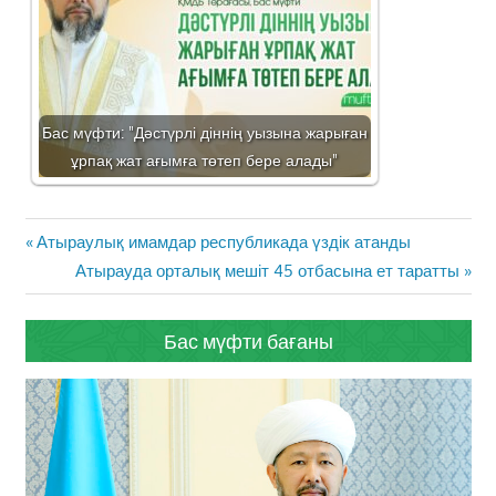
Бас мүфти: "Дәстүрлі діннің уызына жарыған
ұрпақ жат ағымға төтеп бере алады"
Жазба
Previous
Атыраулық имамдар республикада үздік атанды
навигациясы
Post:
Next
Атырауда орталық мешіт 45 отбасына ет таратты
Post:
Бас мүфти бағаны