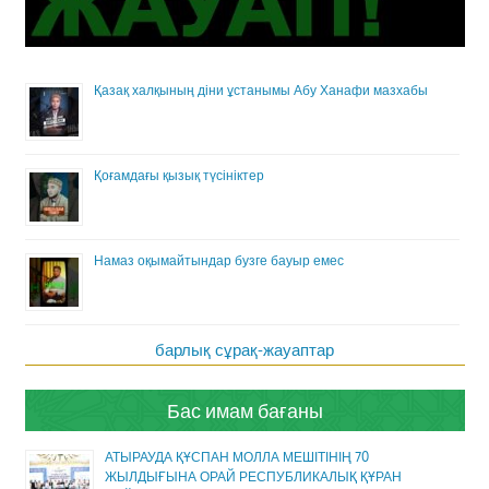
Қазақ халқының діни ұстанымы Абу Ханафи мазхабы
Қоғамдағы қызық түсініктер
Намаз оқымайтындар бузге бауыр емес
барлық сұрақ-жауаптар
Бас имам бағаны
АТЫРАУДА ҚҰСПАН МОЛЛА МЕШІТІНІҢ 70
ЖЫЛДЫҒЫНА ОРАЙ РЕСПУБЛИКАЛЫҚ ҚҰРАН