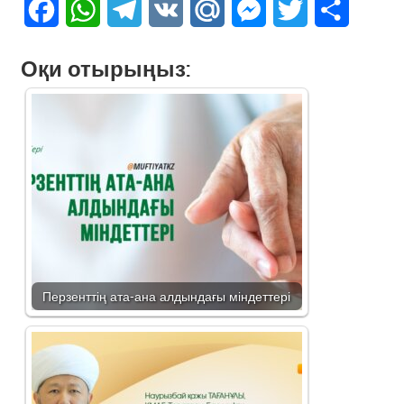
Facebook
WhatsApp
Telegram
VK
Mail.Ru
Messenger
Twitter
Share
Оқи отырыңыз:
Перзенттің ата-ана алдындағы міндеттері