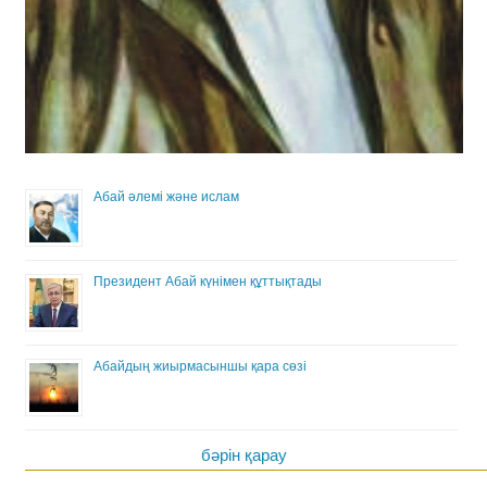
Абай әлемі және ислам
Президент Абай күнімен құттықтады
Абайдың жиырмасыншы қара сөзі
бәрін қарау