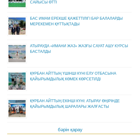
САЙЫСЫ ӨТТІ
БАС ИМАМ ЕРЕКШЕ ҚАЖЕТТІЛІГІ БАР БАЛАЛАРДЫ
МЕРЕКЕМЕН ҚҰТТЫҚТАДЫ
АТЫРАУДА «ИМАНИ ЖАЗ» ЖАЗҒЫ САУАТ АШУ КУРСЫ
БАСТАЛДЫ
ҚҰРБАН АЙТТЫҢ ҮШІНШІ КҮНІ ЕЛУ ОТБАСЫНА
ҚАЙЫРЫМДЫЛЫҚ КӨМЕК КӨРСЕТІЛДІ
ҚҰРБАН АЙТТЫҢ ЕКІНШІ КҮНІ: АТЫРАУ ӨҢІРІНДЕ
ҚАЙЫРЫМДЫЛЫҚ ШАРАЛАРЫ ЖАЛҒАСТЫ
бәрін қарау