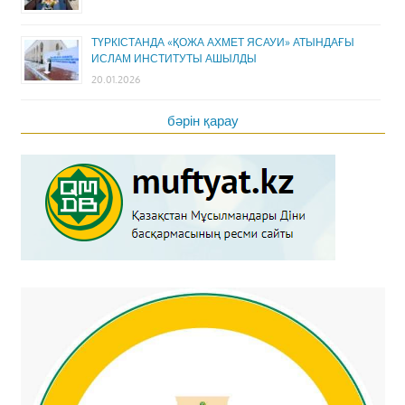
ТҮРКІСТАНДА «ҚОЖА АХМЕТ ЯСАУИ» АТЫНДАҒЫ
ИСЛАМ ИНСТИТУТЫ АШЫЛДЫ
20.01.2026
бәрін қарау