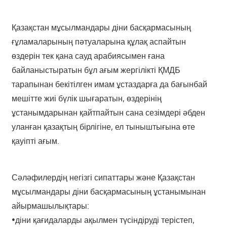
Қазақстан мұсылмандары діни басқармасының
ғұламаларының пәтуаларына құлақ аспайтын
өздерін тек қана сауд арабиясымен ғана
байланыстыратын бұл ағым жергілікті ҚМДБ
тарапынан бекітілген имам ұстаздарға да бағынбай
мешітте жиі бүлік шығаратын, өздерінің
ұстанымдарынан қайтпайтын сана сезімдері әбден
уланған қазақтың бірлігіне, ел тыныштығына өте
қауіпті ағым.
Сәләфилердің негізгі сипаттары және Қазақстан
мұсылмандары діни басқармасының ұстанымынан
айырмашылықтары:
•діни қағидаларды ақылмен түсіндіруді терістеп,