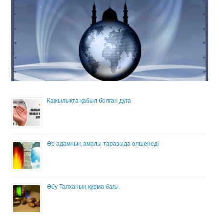
Қажылықта қабыл болған дұға
Әр адамның амалы таразыда өлшенеді
Әбу Талханың құрма бағы