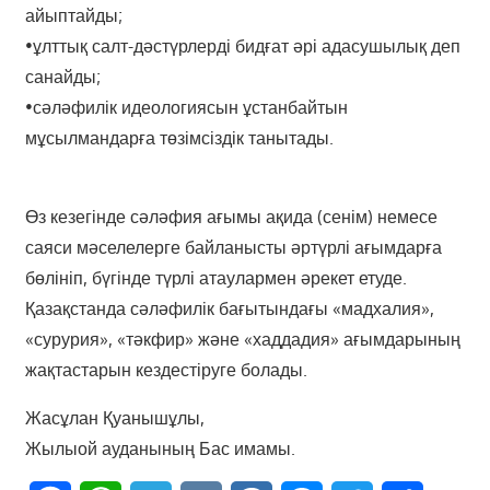
айыптайды;
•ұлттық салт-дәстүрлерді бидғат әрі адасушылық деп
санайды;
•сәләфилік идеологиясын ұстанбайтын
мұсылмандарға төзімсіздік танытады.
Өз кезегінде сәләфия ағымы ақида (сенім) немесе
саяси мәселелерге байланысты әртүрлі ағымдарға
бөлініп, бүгінде түрлі атаулармен әрекет етуде.
Қазақстанда сәләфилік бағытындағы «мадхалия»,
«сурурия», «тәкфир» және «хаддадия» ағымдарының
жақтастарын кездестіруге болады.
Жасұлан Қуанышұлы,
Жылыой ауданының Бас имамы.