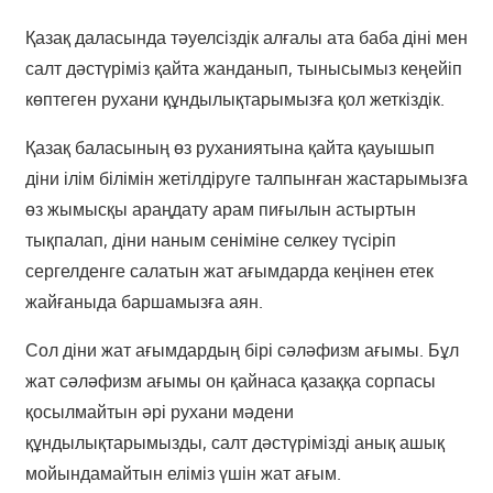
Қазақ даласында тәуелсіздік алғалы ата баба діні мен
салт дәстүріміз қайта жанданып, тынысымыз кеңейіп
көптеген рухани құндылықтарымызға қол жеткіздік.
Қазақ баласының өз руханиятына қайта қауышып
діни ілім білімін жетілдіруге талпынған жастарымызға
өз жымысқы араңдату арам пиғылын астыртын
тықпалап, діни наным сеніміне селкеу түсіріп
сергелденге салатын жат ағымдарда кеңінен етек
жайғаныда баршамызға аян.
Сол діни жат ағымдардың бірі сәләфизм ағымы. Бұл
жат сәләфизм ағымы он қайнаса қазаққа сорпасы
қосылмайтын әрі рухани мәдени
құндылықтарымызды, салт дәстүрімізді анық ашық
мойындамайтын еліміз үшін жат ағым.