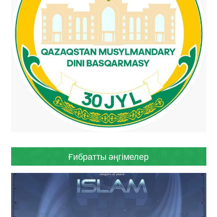
Ғибратты әңгімелер