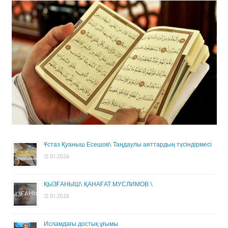
Ұстаз Қуаныш Есешов\ Таңдаулы аяттардың түсіндірмесі
12.01.2026
ҚЫЗҒАНЫШ\ ҚАНАҒАТ МУСЛИМОВ \
12.01.2026
Исламдағы достық ұғымы