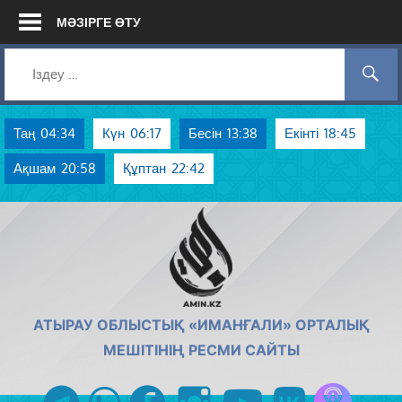
Skip
МӘЗІРГЕ ӨТУ
to
content
Таң
04:34
Күн
06:17
Бесін
13:38
Екінті
18:45
Ақшам
20:58
Құптан
22:42
AMIN.KZ
АТЫРАУ ОБЛЫСТЫҚ «ИМАНҒАЛИ» ОРТАЛЫҚ
МЕШІТІНІҢ РЕСМИ САЙТЫ
Azan радиос
telegram
whatsapp
facebook
instagram
youtube
vk