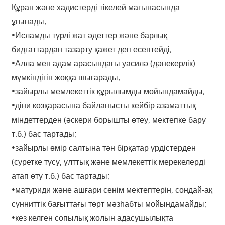
Құран және хадистерді тікелей мағынасында
ұғынады;
•Исламды түрлі жат әдеттер және барлық
бидғаттардан тазарту қажет деп есептейді;
•Алла мен адам арасындағы уасилә (дәнекерлік)
мүмкіндігін жоққа шығарады;
•зайырлы мемлекеттік құрылымды мойындамайды;
•діни көзқарасына байланысты кейбір азаматтық
міндеттерден (әскери борышты өтеу, мектепке бару
т.б.) бас тартады;
•зайырлы өмір салтына тән бірқатар үрдістерден
(суретке түсу, ұлттық және мемлекеттік мерекелерді
атап өту т.б.) бас тартады;
•матуриди және ашғари сенім мектептерін, сондай-ақ
сүнниттік бағыттағы төрт мәзһабты мойындамайды;
•кез келген сопылық жолын адасушылықта