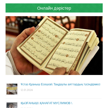
Онлайн дәрістер
Ұстаз Қуаныш Есешов\ Таңдаулы аяттардың түсіндірмесі
12.01.2026
ҚЫЗҒАНЫШ\ ҚАНАҒАТ МУСЛИМОВ \