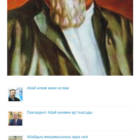
Абай әлемі және ислам
Президент Абай күнімен құттықтады
Абайдың жиырмасыншы қара сөзі