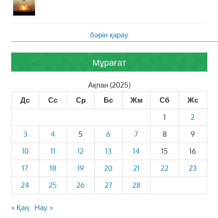
бәрін қарау
Мұрағат
Ақпан (2025)
Дс
Сс
Ср
Бс
Жм
Сб
Жс
1
2
3
4
5
6
7
8
9
10
11
12
13
14
15
16
17
18
19
20
21
22
23
24
25
26
27
28
« Қаң
Нау »