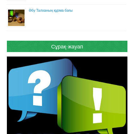
Әбу Талханың құрма бағы
Сұрақ-жауап