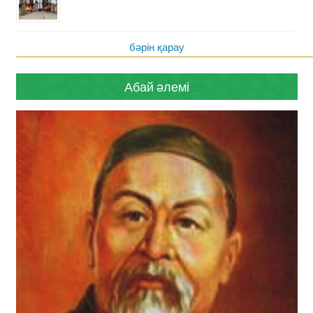
бәрін қарау
Абай әлемі