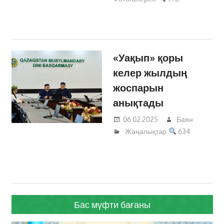
«Уақып» қоры
келер жылдың
жоспарын
анықтады
06.02.2025
Баян
Жаңалықтар
634
Бас мүфти бағаны