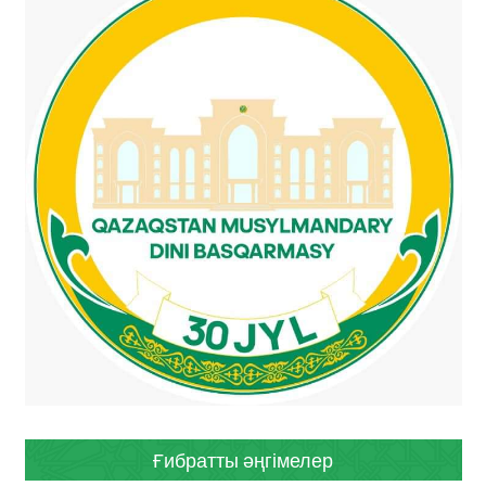
Ғибратты әңгімелер