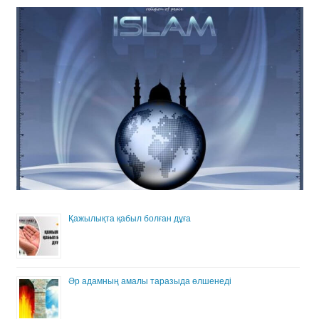
Қажылықта қабыл болған дұға
Әр адамның амалы таразыда өлшенеді