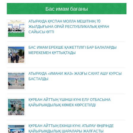
Бас имам бағаны
АТЫРАУДА ҚҰСПАН МОЛЛА МЕШІТІНІҢ 70
ЖЫЛДЫҒЫНА ОРАЙ РЕСПУБЛИКАЛЫҚ ҚҰРАН
САЙЫСЫ ӨТТІ
БАС ИМАМ ЕРЕКШЕ ҚАЖЕТТІЛІГІ БАР БАЛАЛАРДЫ
МЕРЕКЕМЕН ҚҰТТЫҚТАДЫ
АТЫРАУДА «ИМАНИ ЖАЗ» ЖАЗҒЫ САУАТ АШУ КУРСЫ
БАСТАЛДЫ
ҚҰРБАН АЙТТЫҢ ҮШІНШІ КҮНІ ЕЛУ ОТБАСЫНА
ҚАЙЫРЫМДЫЛЫҚ КӨМЕК КӨРСЕТІЛДІ
ҚҰРБАН АЙТТЫҢ ЕКІНШІ КҮНІ: АТЫРАУ ӨҢІРІНДЕ
ҚАЙЫРЫМДЫЛЫҚ ШАРАЛАРЫ ЖАЛҒАСТЫ