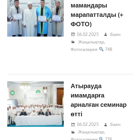
мамандары
марапатталды (+
ФОТО)
06.02.2025
Баян
Жаңалықтар
,
Фотогалерея
748
Атырауда
имамдарға
арналған семинар
өтті
06.02.2025
Баян
Жаңалықтар
,
Фотогалерея
778