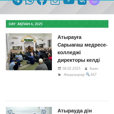
DAY:
АҚПАН 6, 2025
Атырауға
Сарыағаш медресе-
колледжі
директоры келді
06.02.2025
Баян
Жаңалықтар
667
Атырауда дін