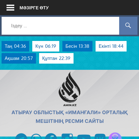
Skip
МӘЗІРГЕ ӨТУ
to
content
Таң
04:36
Күн
06:19
Бесін
13:38
Екінті
18:44
Ақшам
20:57
Құптан
22:39
AMIN.KZ
АТЫРАУ ОБЛЫСТЫҚ «ИМАНҒАЛИ» ОРТАЛЫҚ
МЕШІТІНІҢ РЕСМИ САЙТЫ
Azan радиос
telegram
whatsapp
facebook
instagram
youtube
vk