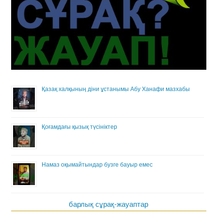
Қазақ халқының діни ұстанымы Абу Ханафи мазхабы
Қоғамдағы қызық түсініктер
Намаз оқымайтындар бузге бауыр емес
барлық сұрақ-жауаптар