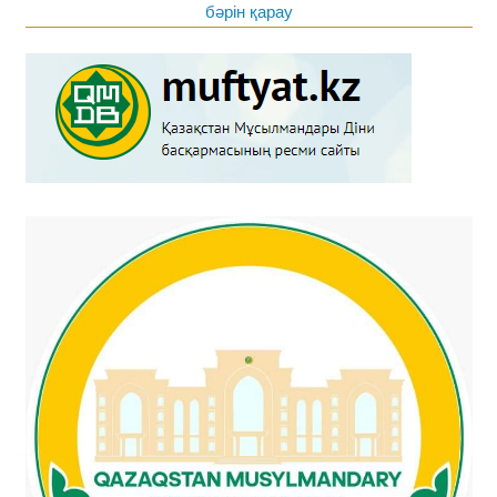
бәрін қарау