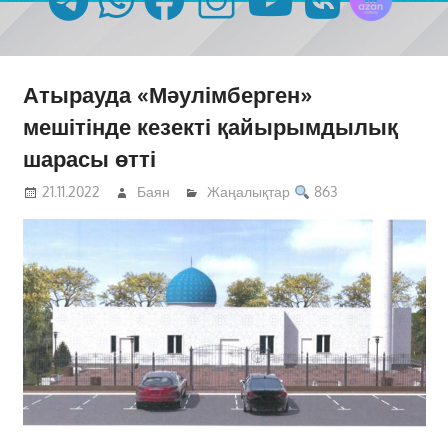
Атырауда «Мәулімберген»
мешітінде кезекті қайырымдылық
шарасы өтті
21.11.2022
Баян
Жаңалықтар
863