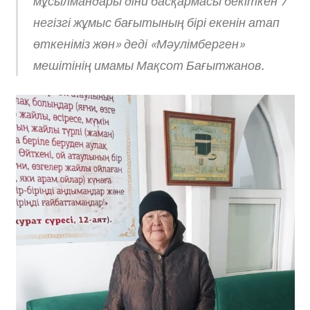
мұсылмандары діни басқармасы бекіткен 7
негізгі жұмыс бағытының бірі екенін атап
өткеніміз жөн» деді «Мәулімберген»
мешітінің имамы Мақсот Бағытжанов.