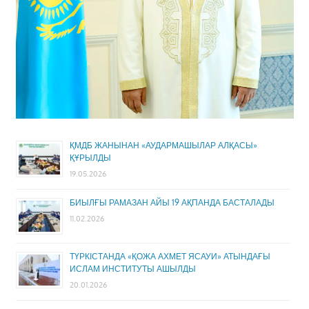
ҚМДБ ЖАНЫНАН «АУДАРМАШЫЛАР АЛҚАСЫ»
ҚҰРЫЛДЫ
19.05.2026
БИЫЛҒЫ РАМАЗАН АЙЫ 19 АҚПАНДА БАСТАЛАДЫ
11.02.2026
ТҮРКІСТАНДА «ҚОЖА АХМЕТ ЯСАУИ» АТЫНДАҒЫ
ИСЛАМ ИНСТИТУТЫ АШЫЛДЫ
20.01.2026