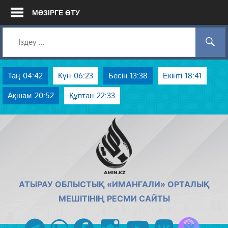
Skip
МӘЗІРГЕ ӨТУ
to
content
Таң
04:42
Күн
06:23
Бесін
13:38
Екінті
18:41
Ақшам
20:52
Құптан
22:33
AMIN.KZ
АТЫРАУ ОБЛЫСТЫҚ «ИМАНҒАЛИ» ОРТАЛЫҚ
МЕШІТІНІҢ РЕСМИ САЙТЫ
Azan радиос
telegram
whatsapp
facebook
instagram
youtube
vk