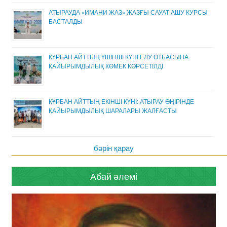
АТЫРАУДА «ИМАНИ ЖАЗ» ЖАЗҒЫ САУАТ АШУ КУРСЫ
БАСТАЛДЫ
ҚҰРБАН АЙТТЫҢ ҮШІНШІ КҮНІ ЕЛУ ОТБАСЫНА
ҚАЙЫРЫМДЫЛЫҚ КӨМЕК КӨРСЕТІЛДІ
ҚҰРБАН АЙТТЫҢ ЕКІНШІ КҮНІ: АТЫРАУ ӨҢІРІНДЕ
ҚАЙЫРЫМДЫЛЫҚ ШАРАЛАРЫ ЖАЛҒАСТЫ
бәрін қарау
Абай әлемі