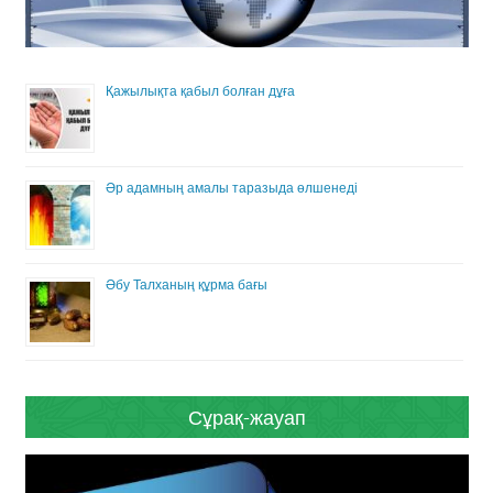
Қажылықта қабыл болған дұға
Әр адамның амалы таразыда өлшенеді
Әбу Талханың құрма бағы
Сұрақ-жауап