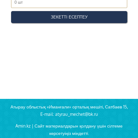
Атырау облыстық «Иманғали» орталық мешіті, Сатбаев 15,
E-mail: atyrau_mechet@bk.ru
Amin.kz | Сайт материалдарын қолдану үшін сілтеме
көрсетуіңіз міндетті.