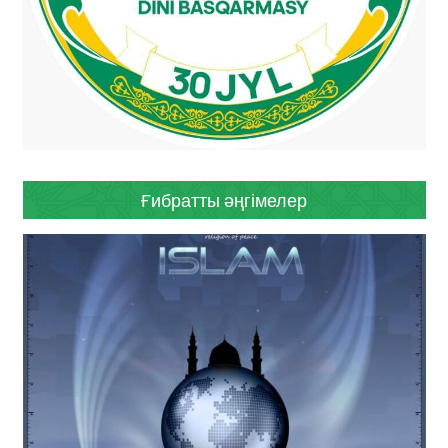
Ғибратты әңгімелер