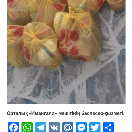
Орталық «Иманғали» мешітінің баспасөз-қызметі.
Facebook
WhatsApp
Telegram
VK
Mail.Ru
Messenger
Twitter
Share