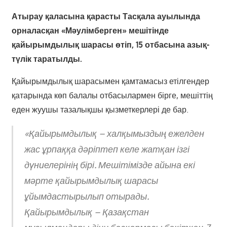
Атырау қаласына қарасты Тасқала ауылында
орналасқан «Мәулімберген» мешітінде
қайырымдылық шарасы өтіп, 15 отбасына азық-
түлік таратылды.
Қайырымдылық шарасымен қамтамасыз етілгендер
қатарында көп балалы отбасылармен бірге, мешіттің
еден жуушы тазалықшы қызметкерлері де бар.
«Қайырымдылық – халқымыздың ежелден
жас ұрпаққа дәріптеп келе жатқан ізгі
дүниелерінің бірі. Мешітімізде айына екі
мәрте қайырымдылық шарасы
ұйымдастырылып отырады.
Қайырымдылық – Қазақстан