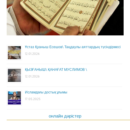
Ұстаз Қуаныш Есешов\ Таңдаулы аяттардың түсіндірмесі
12.01.2026
ҚЫЗҒАНЫШ\ ҚАНАҒАТ МУСЛИМОВ \
12.01.2026
Исламдағы достық ұғымы
17.05.2025
онлайн дәрістер