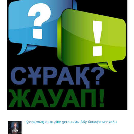
Қазақ халқының діни ұстанымы Абу Ханафи мазхабы