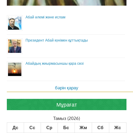
Абай әлемі және ислам
Президент Абай күнімен құттықтады
Абайдың жиырмасыншы қара сөзі
бәрін қарау
Мұрағат
Тамыз (2026)
Дс
Сс
Ср
Бс
Жм
Сб
Жс