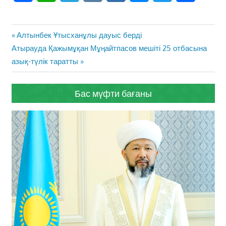
Жазба
Previous
Алтынбек Ұтысханұлы дауыс берді
навигациясы
Next
Post:
Атырауда Қажымұқан Мұңайтпасов мешіті 25 отбасына
Post:
азық-түлік таратты
Бас мүфти бағаны