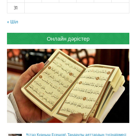
31
« Шіл
Онлайн дәрістер
Ұстаз Қуаныш Есешов\ Таңдаулы аяттардың түсіндірмесі