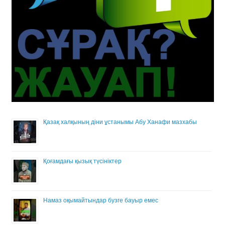
Қазақ халқының діни ұстанымы Абу Ханафи мазхабы
Қоғамдағы қызық түсініктер
Намаз оқымайтындар бузге бауыр емес