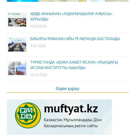
ҚМДБ ЖАНЫНАН «АУДАРМАШЫЛАР АЛҚАСЫ»
ҚҰРЫЛДЫ
19.05.2026
БИЫЛҒЫ РАМАЗАН АЙЫ 19 АҚПАНДА БАСТАЛАДЫ
11.02.2026
ТҮРКІСТАНДА «ҚОЖА АХМЕТ ЯСАУИ» АТЫНДАҒЫ
ИСЛАМ ИНСТИТУТЫ АШЫЛДЫ
20.01.2026
бәрін қарау