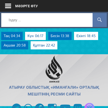
Skip
МӘЗІРГЕ ӨТУ
to
content
Таң
04:34
Күн
06:17
Бесін
13:38
Екінті
18:45
Ақшам
20:58
Құптан
22:42
AMIN.KZ
АТЫРАУ ОБЛЫСТЫҚ «ИМАНҒАЛИ» ОРТАЛЫҚ
МЕШІТІНІҢ РЕСМИ САЙТЫ
Azan радиос
telegram
whatsapp
facebook
instagram
youtube
vk