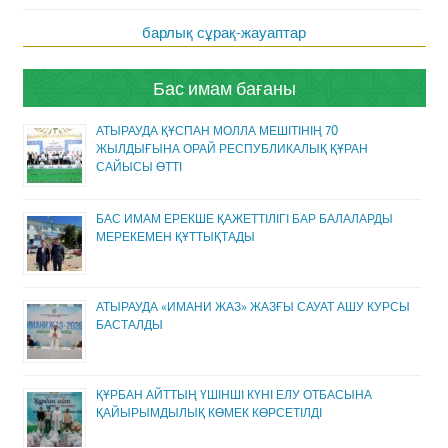
барлық сұрақ-жауаптар
Бас имам бағаны
АТЫРАУДА ҚҰСПАН МОЛЛА МЕШІТІНІҢ 70
ЖЫЛДЫҒЫНА ОРАЙ РЕСПУБЛИКАЛЫҚ ҚҰРАН
САЙЫСЫ ӨТТІ
БАС ИМАМ ЕРЕКШЕ ҚАЖЕТТІЛІГІ БАР БАЛАЛАРДЫ
МЕРЕКЕМЕН ҚҰТТЫҚТАДЫ
АТЫРАУДА «ИМАНИ ЖАЗ» ЖАЗҒЫ САУАТ АШУ КУРСЫ
БАСТАЛДЫ
ҚҰРБАН АЙТТЫҢ ҮШІНШІ КҮНІ ЕЛУ ОТБАСЫНА
ҚАЙЫРЫМДЫЛЫҚ КӨМЕК КӨРСЕТІЛДІ