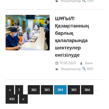
Жаңалықтар
1390
ШҰҒЫЛ!
Қазақстанның
барлық
қалаларында
шектеулер
енгізілуде
19.06.2020
Баян
Жаңалықтар
1605
Жазбалар
Previous
…
…
«
1
382
383
384
385
386
навигациясы
Posts
Next
410
»
Posts