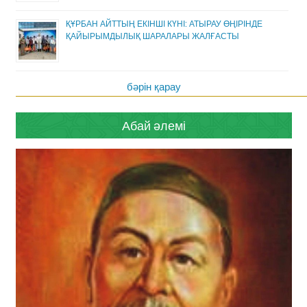
ҚҰРБАН АЙТТЫҢ ЕКІНШІ КҮНІ: АТЫРАУ ӨҢІРІНДЕ
ҚАЙЫРЫМДЫЛЫҚ ШАРАЛАРЫ ЖАЛҒАСТЫ
бәрін қарау
Абай әлемі