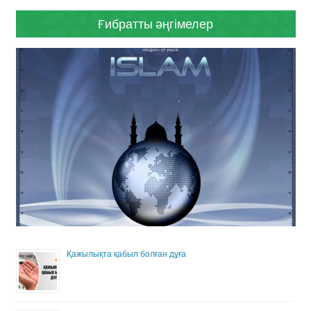
Ғибратты әңгімелер
Қажылықта қабыл болған дұға