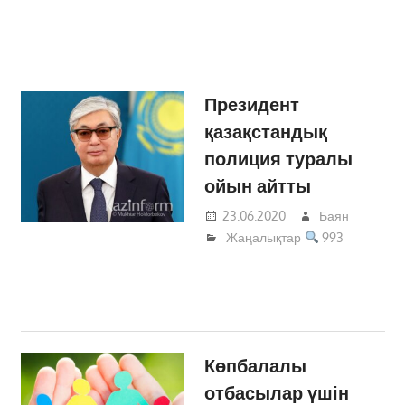
Президент
қазақстандық
полиция туралы
ойын айтты
23.06.2020
Баян
Жаңалықтар
993
Көпбалалы
отбасылар үшін