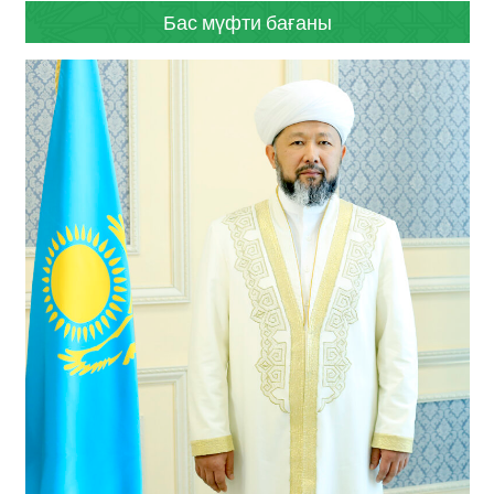
Бас мүфти бағаны