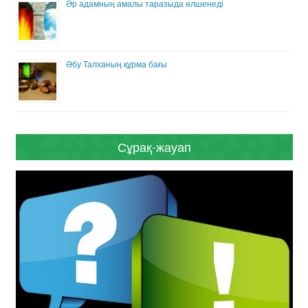
Әр адамның амалы таразыда өлшенеді
Әбу Талханың құрма бағы
Сұрақ-жауап