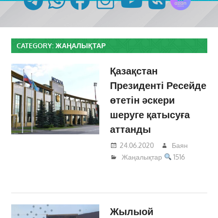
CATEGORY:
ЖАҢАЛЫҚТАР
Қазақстан
Президенті Ресейде
өтетін әскери
шеруге қатысуға
аттанды
24.06.2020
Баян
Жаңалықтар
1516
Жылыой