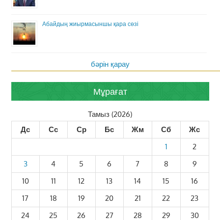
Абайдың жиырмасыншы қара сөзі
бәрін қарау
Мұрағат
Тамыз (2026)
Дс
Сс
Ср
Бс
Жм
Сб
Жс
1
2
3
4
5
6
7
8
9
10
11
12
13
14
15
16
17
18
19
20
21
22
23
24
25
26
27
28
29
30