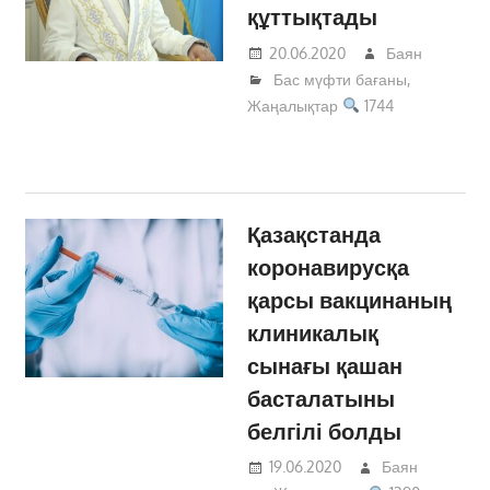
құттықтады
20.06.2020
Баян
Бас мүфти бағаны
,
Жаңалықтар
1744
Қазақстанда
коронавирусқа
қарсы вакцинаның
клиникалық
сынағы қашан
басталатыны
белгілі болды
19.06.2020
Баян