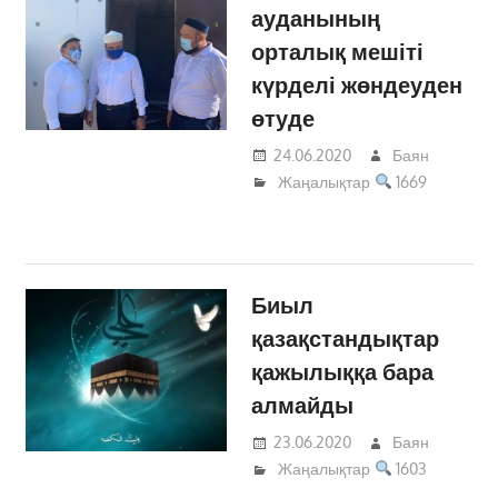
ауданының
орталық мешіті
күрделі жөндеуден
өтуде
24.06.2020
Баян
Жаңалықтар
1669
Биыл
қазақстандықтар
қажылыққа бара
алмайды
23.06.2020
Баян
Жаңалықтар
1603