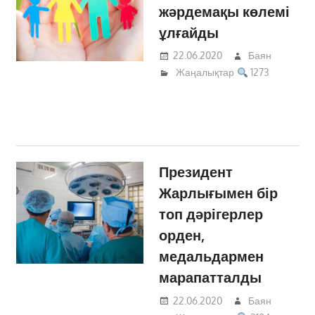
жәрдемақы көлемі
ұлғайды
22.06.2020
Баян
Жаңалықтар
1273
Президент
Жарлығымен бір
топ дәрігерлер
орден,
медальдармен
марапатталды
22.06.2020
Баян