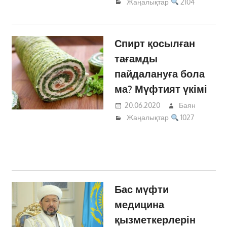
Жаңалықтар
2104
Спирт қосылған
тағамды
пайдалануға бола
ма? Мүфтият үкімі
20.06.2020
Баян
Жаңалықтар
1027
Бас мүфти
медицина
қызметкерлерін