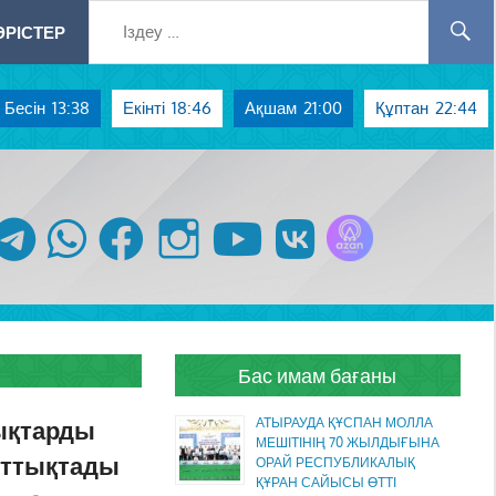
РІСТЕР
Бесін
13:38
Екінті
18:46
Ақшам
21:00
Құптан
22:44
Azan радиосы
telegram
whatsapp
facebook
instagram
youtube
vk
Бас имам бағаны
ықтарды
АТЫРАУДА ҚҰСПАН МОЛЛА
МЕШІТІНІҢ 70 ЖЫЛДЫҒЫНА
ұттықтады
ОРАЙ РЕСПУБЛИКАЛЫҚ
ҚҰРАН САЙЫСЫ ӨТТІ