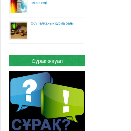
өлшенеді
Әбу Талханың құрма бағы
Сұрақ-жауап