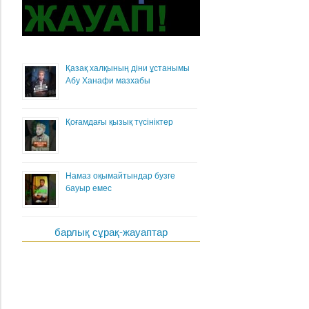
Қазақ халқының діни ұстанымы
Абу Ханафи мазхабы
Қоғамдағы қызық түсініктер
Намаз оқымайтындар бузге
бауыр емес
барлық сұрақ-жауаптар