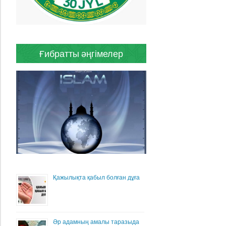
Ғибратты әңгімелер
Қажылықта қабыл болған дұға
Әр адамның амалы таразыда