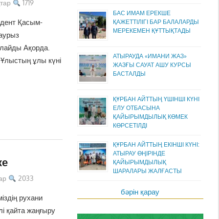
тар
1719
БАС ИМАМ ЕРЕКШЕ
идент Қасым-
ҚАЖЕТТІЛІГІ БАР БАЛАЛАРДЫ
МЕРЕКЕМЕН ҚҰТТЫҚТАДЫ
аурыз
лайды Ақорда.
АТЫРАУДА «ИМАНИ ЖАЗ»
 Ұлыстың ұлы күні
ЖАЗҒЫ САУАТ АШУ КУРСЫ
БАСТАЛДЫ
ҚҰРБАН АЙТТЫҢ ҮШІНШІ КҮНІ
ЕЛУ ОТБАСЫНА
ҚАЙЫРЫМДЫЛЫҚ КӨМЕК
КӨРСЕТІЛДІ
ҚҰРБАН АЙТТЫҢ ЕКІНШІ КҮНІ:
АТЫРАУ ӨҢІРІНДЕ
ке
ҚАЙЫРЫМДЫЛЫҚ
ШАРАЛАРЫ ЖАЛҒАСТЫ
ар
2033
бәрін қарау
міздің рухани
ілі қайта жаңғыру