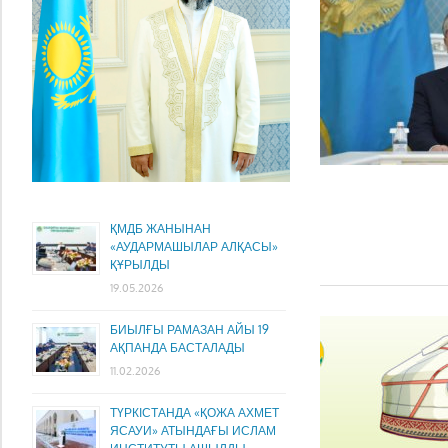
ҚМДБ ЖАНЫНАН
«АУДАРМАШЫЛАР АЛҚАСЫ»
ҚҰРЫЛДЫ
19.05.2026
БИЫЛҒЫ РАМАЗАН АЙЫ 19
АҚПАНДА БАСТАЛАДЫ
11.02.2026
ТҮРКІСТАНДА «ҚОЖА АХМЕТ
ЯСАУИ» АТЫНДАҒЫ ИСЛАМ