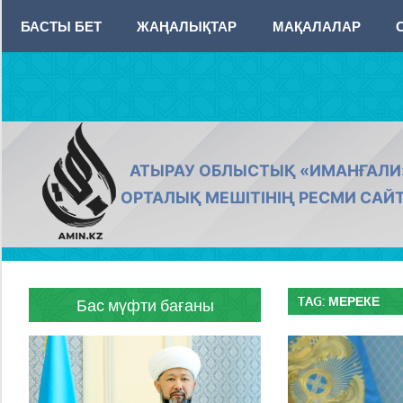
Skip
БАСТЫ БЕТ
ЖАҢАЛЫҚТАР
МАҚАЛАЛАР
to
content
AMIN.KZ
АТЫРАУ ОБЛЫСТЫҚ «ИМАНҒАЛИ
ОРТАЛЫҚ МЕШІТІНІҢ РЕСМИ САЙ
TAG:
МЕРЕКЕ
Бас мүфти бағаны