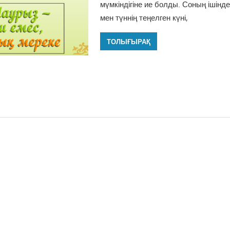
мүмкіндігіне ие болды. Соның ішінд
мен түннің теңелген күні,
ТОЛЫҒЫРАҚ