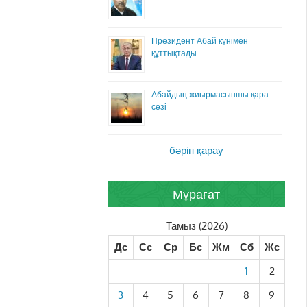
Президент Абай күнімен
құттықтады
Абайдың жиырмасыншы қара
сөзі
бәрін қарау
Мұрағат
Тамыз (2026)
Дс
Сс
Ср
Бс
Жм
Сб
Жс
1
2
3
4
5
6
7
8
9