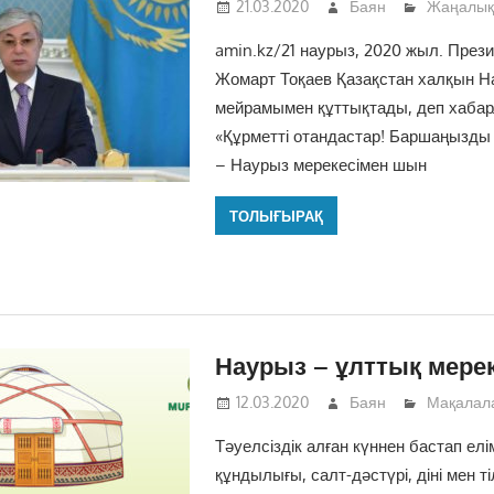
21.03.2020
Баян
Жаңалық
amin.kz/21 наурыз, 2020 жыл. През
Жомарт Тоқаев Қазақстан халқын Н
мейрамымен құттықтады, деп хабар
«Құрметті отандастар! Баршаңызды
– Наурыз мерекесімен шын
ТОЛЫҒЫРАҚ
Наурыз – ұлттық мере
12.03.2020
Баян
Мақалал
Тәуелсіздік алған күннен бастап елі
құндылығы, салт-дәстүрі, діні мен т