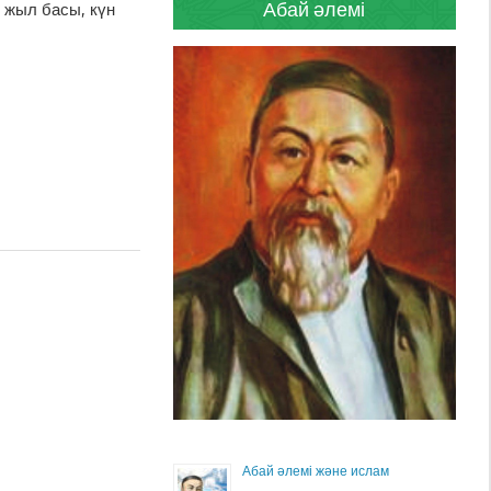
Абай әлемі
е жыл басы, күн
Абай әлемі және ислам