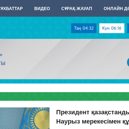
СҰХБАТТАР
ВИДЕО
СҰРАҚ-ЖАУАП
ОНЛАЙН ДӘ
Таң
04:32
Күн
06:16
»
ТЫ
Президент қазақстанд
Наурыз мерекесімен қ