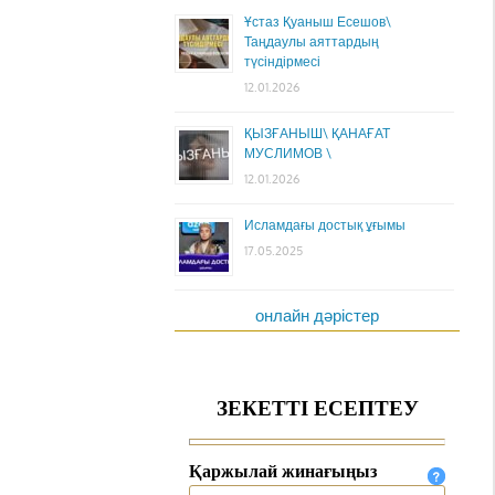
Ұстаз Қуаныш Есешов\
Таңдаулы аяттардың
түсіндірмесі
12.01.2026
ҚЫЗҒАНЫШ\ ҚАНАҒАТ
МУСЛИМОВ \
12.01.2026
Исламдағы достық ұғымы
17.05.2025
онлайн дәрістер