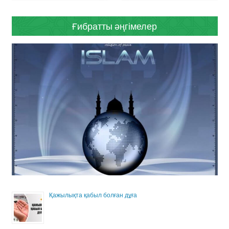
Ғибратты әңгімелер
Қажылықта қабыл болған дұға