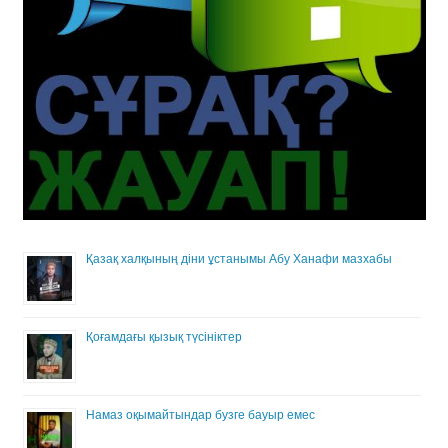
Қазақ халқының діни ұстанымы Абу Ханафи мазхабы
Қоғамдағы қызық түсініктер
Намаз оқымайтындар бузге бауыр емес