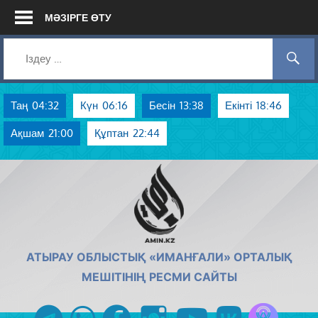
Skip
МӘЗІРГЕ ӨТУ
to
content
Таң
04:32
Күн
06:16
Бесін
13:38
Екінті
18:46
Ақшам
21:00
Құптан
22:44
AMIN.KZ
АТЫРАУ ОБЛЫСТЫҚ «ИМАНҒАЛИ» ОРТАЛЫҚ
МЕШІТІНІҢ РЕСМИ САЙТЫ
Azan радиос
telegram
whatsapp
facebook
instagram
youtube
vk