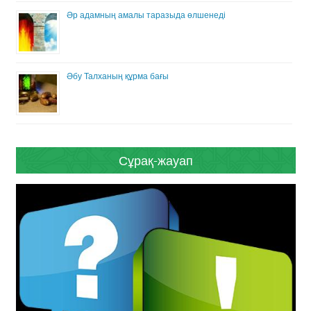
Әр адамның амалы таразыда өлшенеді
Әбу Талханың құрма бағы
Сұрақ-жауап