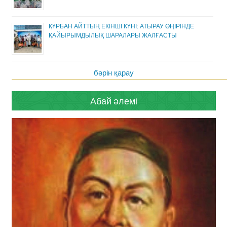
ҚҰРБАН АЙТТЫҢ ЕКІНШІ КҮНІ: АТЫРАУ ӨҢІРІНДЕ
ҚАЙЫРЫМДЫЛЫҚ ШАРАЛАРЫ ЖАЛҒАСТЫ
бәрін қарау
Абай әлемі