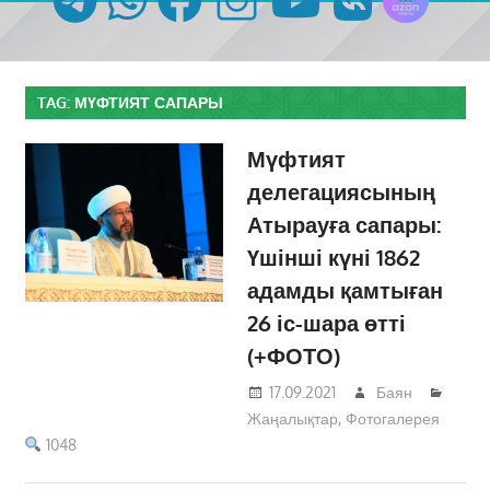
TAG:
МҮФТИЯТ САПАРЫ
Мүфтият
делегациясының
Атырауға сапары:
Үшінші күні 1862
адамды қамтыған
26 іс-шара өтті
(+ФОТО)
17.09.2021
Баян
Жаңалықтар
,
Фотогалерея
1048