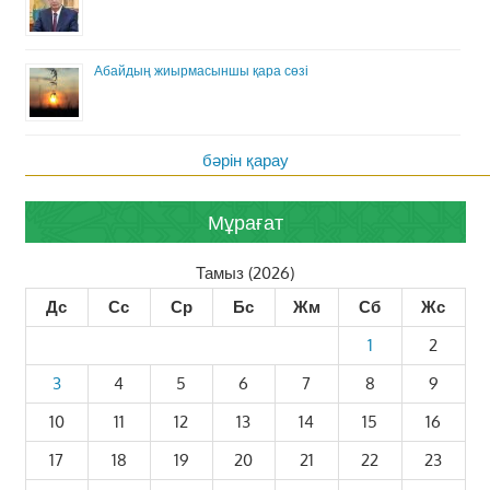
Абайдың жиырмасыншы қара сөзі
бәрін қарау
Мұрағат
Тамыз (2026)
Дс
Сс
Ср
Бс
Жм
Сб
Жс
1
2
3
4
5
6
7
8
9
10
11
12
13
14
15
16
17
18
19
20
21
22
23