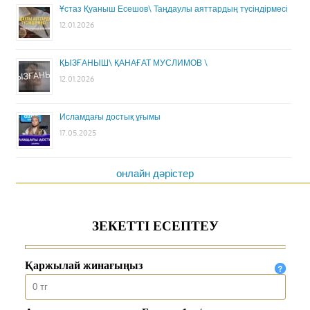
Ұстаз Қуаныш Есешов\ Таңдаулы аяттардың түсіндірмесі
12.01.2026
ҚЫЗҒАНЫШ\ ҚАНАҒАТ МУСЛИМОВ \
12.01.2026
Исламдағы достық ұғымы
17.05.2025
онлайн дәрістер