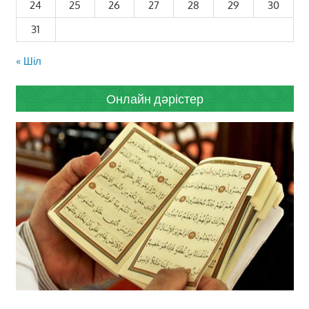
24
25
26
27
28
29
30
31
« Шіл
Онлайн дәрістер