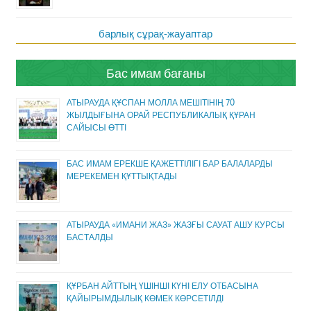
барлық сұрақ-жауаптар
Бас имам бағаны
АТЫРАУДА ҚҰСПАН МОЛЛА МЕШІТІНІҢ 70
ЖЫЛДЫҒЫНА ОРАЙ РЕСПУБЛИКАЛЫҚ ҚҰРАН
САЙЫСЫ ӨТТІ
БАС ИМАМ ЕРЕКШЕ ҚАЖЕТТІЛІГІ БАР БАЛАЛАРДЫ
МЕРЕКЕМЕН ҚҰТТЫҚТАДЫ
АТЫРАУДА «ИМАНИ ЖАЗ» ЖАЗҒЫ САУАТ АШУ КУРСЫ
БАСТАЛДЫ
ҚҰРБАН АЙТТЫҢ ҮШІНШІ КҮНІ ЕЛУ ОТБАСЫНА
ҚАЙЫРЫМДЫЛЫҚ КӨМЕК КӨРСЕТІЛДІ