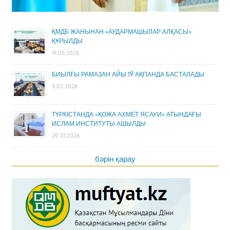
ҚМДБ ЖАНЫНАН «АУДАРМАШЫЛАР АЛҚАСЫ»
ҚҰРЫЛДЫ
19.05.2026
БИЫЛҒЫ РАМАЗАН АЙЫ 19 АҚПАНДА БАСТАЛАДЫ
11.02.2026
ТҮРКІСТАНДА «ҚОЖА АХМЕТ ЯСАУИ» АТЫНДАҒЫ
ИСЛАМ ИНСТИТУТЫ АШЫЛДЫ
20.01.2026
бәрін қарау