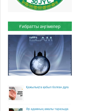
Ғибратты әңгімелер
Қажылықта қабыл болған дұға
Әр адамның амалы таразыда