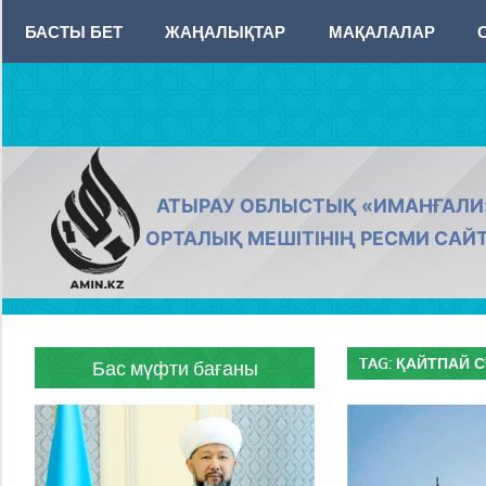
Skip
БАСТЫ БЕТ
ЖАҢАЛЫҚТАР
МАҚАЛАЛАР
to
content
AMIN.KZ
АТЫРАУ ОБЛЫСТЫҚ «ИМАНҒАЛИ
ОРТАЛЫҚ МЕШІТІНІҢ РЕСМИ САЙ
TAG:
ҚАЙТПАЙ С
Бас мүфти бағаны