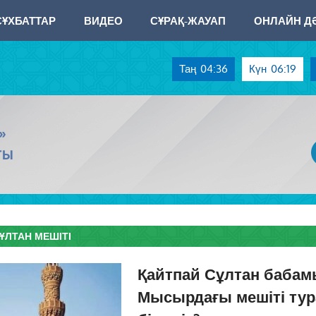
СҰХБАТТАР
ВИДЕО
СҰРАҚ-ЖАУАП
ОНЛАЙН ДӘ
Таң
04:36
Күн
06:19
»
ТЫ
ҰЛТАН МЕШІТІ
Қайтпай Сұлтан баба
Мысырдағы мешіті тур