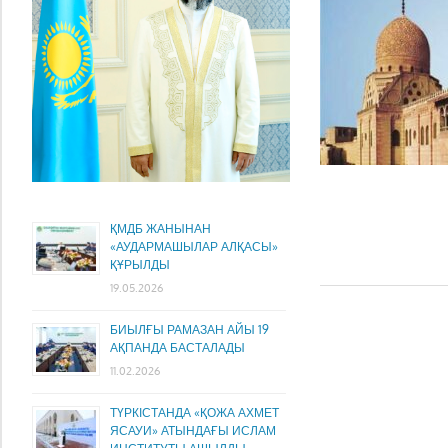
ҚМДБ ЖАНЫНАН
«АУДАРМАШЫЛАР АЛҚАСЫ»
ҚҰРЫЛДЫ
19.05.2026
БИЫЛҒЫ РАМАЗАН АЙЫ 19
АҚПАНДА БАСТАЛАДЫ
11.02.2026
ТҮРКІСТАНДА «ҚОЖА АХМЕТ
ЯСАУИ» АТЫНДАҒЫ ИСЛАМ