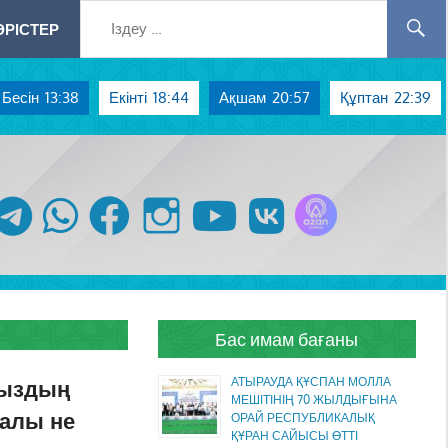
РІСТЕР
Бесін
13:38
Екінті
18:44
Ақшам
20:57
Құптан
22:39
Azan радиосы
telegram
whatsapp
facebook
instagram
youtube
vk
Бас имам бағаны
мыздың
АТЫРАУДА ҚҰСПАН МОЛЛА
МЕШІТІНІҢ 70 ЖЫЛДЫҒЫНА
алы не
ОРАЙ РЕСПУБЛИКАЛЫҚ
ҚҰРАН САЙЫСЫ ӨТТІ