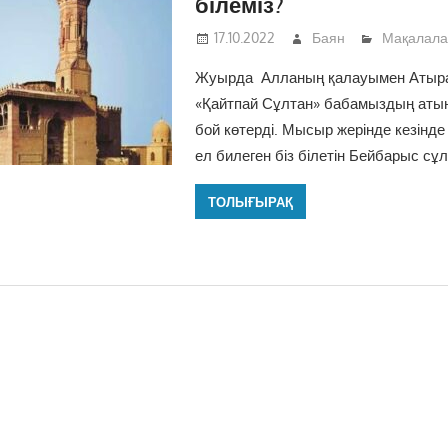
білеміз?
17.10.2022
Баян
Мақалал
Жуырда Алланың қалауымен Атыр
«Қайтпай Сұлтан» бабамыздың атын
бой көтерді. Мысыр жерінде кезінд
ел билеген біз білетін Бейбарыс сұ
ТОЛЫҒЫРАҚ