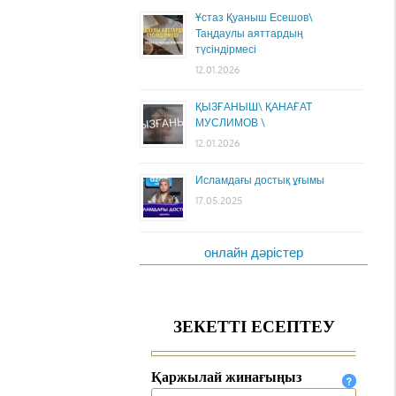
Ұстаз Қуаныш Есешов\
Таңдаулы аяттардың
түсіндірмесі
12.01.2026
ҚЫЗҒАНЫШ\ ҚАНАҒАТ
МУСЛИМОВ \
12.01.2026
Исламдағы достық ұғымы
17.05.2025
онлайн дәрістер