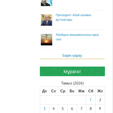
Президент Абай күнімен
құттықтады
Абайдың жиырмасыншы қара
сөзі
бәрін қарау
Мұрағат
Тамыз (2026)
Дс
Сс
Ср
Бс
Жм
Сб
Жс
1
2
3
4
5
6
7
8
9