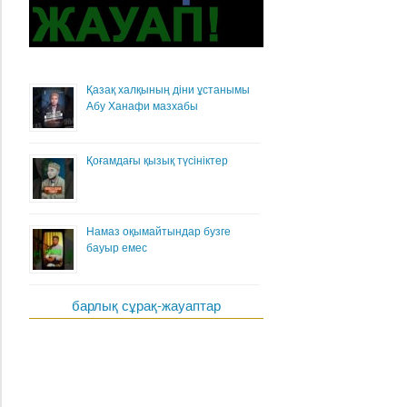
Қазақ халқының діни ұстанымы
Абу Ханафи мазхабы
Қоғамдағы қызық түсініктер
Намаз оқымайтындар бузге
бауыр емес
барлық сұрақ-жауаптар