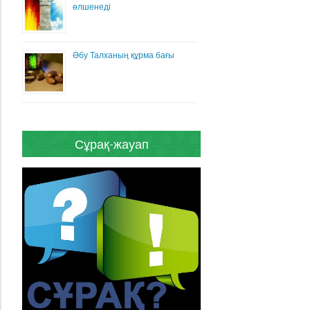
өлшенеді
Әбу Талханың құрма бағы
Сұрақ-жауап