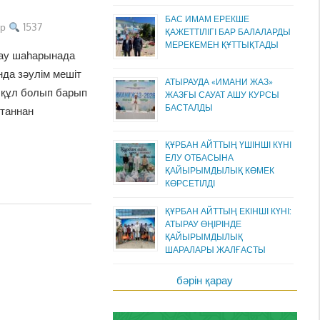
БАС ИМАМ ЕРЕКШЕ
ар
1537
ҚАЖЕТТІЛІГІ БАР БАЛАЛАРДЫ
МЕРЕКЕМЕН ҚҰТТЫҚТАДЫ
ау шаһарынада
да зәулім мешіт
АТЫРАУДА «ИМАНИ ЖАЗ»
е құл болып барып
ЖАЗҒЫ САУАТ АШУ КУРСЫ
БАСТАЛДЫ
лтаннан
ҚҰРБАН АЙТТЫҢ ҮШІНШІ КҮНІ
ЕЛУ ОТБАСЫНА
ҚАЙЫРЫМДЫЛЫҚ КӨМЕК
КӨРСЕТІЛДІ
ҚҰРБАН АЙТТЫҢ ЕКІНШІ КҮНІ:
АТЫРАУ ӨҢІРІНДЕ
ҚАЙЫРЫМДЫЛЫҚ
ШАРАЛАРЫ ЖАЛҒАСТЫ
бәрін қарау