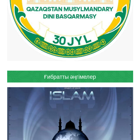
Ғибратты әңгімелер