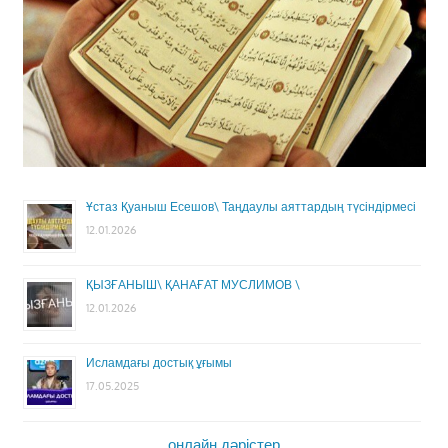
Ұстаз Қуаныш Есешов\ Таңдаулы аяттардың түсіндірмесі
12.01.2026
ҚЫЗҒАНЫШ\ ҚАНАҒАТ МУСЛИМОВ \
12.01.2026
Исламдағы достық ұғымы
17.05.2025
онлайн дәрістер