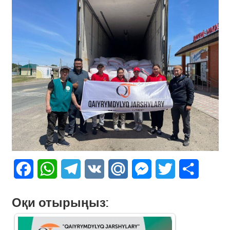
Facebook
WhatsApp
Telegram
VK
Mail.Ru
Messenger
Twitter
Share
Оқи отырыңыз: