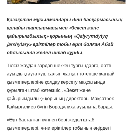
Қазақстан мұсылмандары діни басқармасының
арнайы тапсырмасымен «Зекет және
қайырымдылық» қорының «Qaiyrymdylyq
jarshylary» еріктілер тобы өрт болған Абай
облысында жедел штаб құрды.
Тілсіз жаудан зардап шеккен тұрғындарға, өртті
ауыздықтауға күш салып жатқан төтенше жағдай
қызметкерлеріне қолдау көрсету мақсатында
құрылған штаб жетекшісі, «Зекет және
қайырымдылық» қорының директоры Мақсатбек
Қайырғалиев бүгін Бородулиха ауылына барды.
«Өрт басталған күннен бері жедел штаб
қызметкерлері, яғни еріктілер тобының өңірдегі