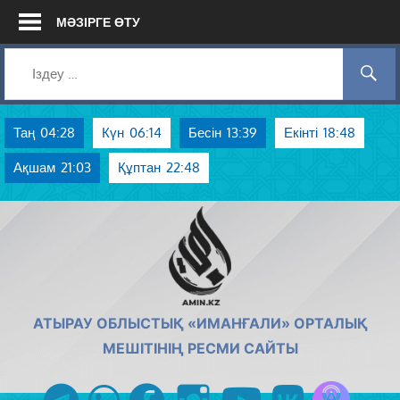
Skip
МӘЗІРГЕ ӨТУ
to
content
Таң
04:28
Күн
06:14
Бесін
13:39
Екінті
18:48
Ақшам
21:03
Құптан
22:48
AMIN.KZ
АТЫРАУ ОБЛЫСТЫҚ «ИМАНҒАЛИ» ОРТАЛЫҚ
МЕШІТІНІҢ РЕСМИ САЙТЫ
Azan радиос
telegram
whatsapp
facebook
instagram
youtube
vk