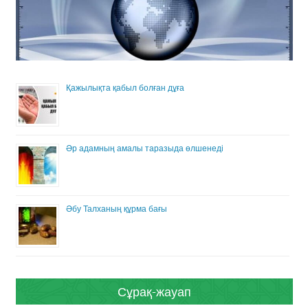
Қажылықта қабыл болған дұға
Әр адамның амалы таразыда өлшенеді
Әбу Талханың құрма бағы
Сұрақ-жауап