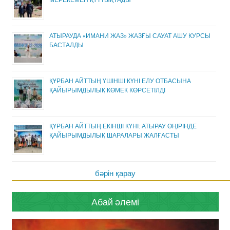
АТЫРАУДА «ИМАНИ ЖАЗ» ЖАЗҒЫ САУАТ АШУ КУРСЫ
БАСТАЛДЫ
ҚҰРБАН АЙТТЫҢ ҮШІНШІ КҮНІ ЕЛУ ОТБАСЫНА
ҚАЙЫРЫМДЫЛЫҚ КӨМЕК КӨРСЕТІЛДІ
ҚҰРБАН АЙТТЫҢ ЕКІНШІ КҮНІ: АТЫРАУ ӨҢІРІНДЕ
ҚАЙЫРЫМДЫЛЫҚ ШАРАЛАРЫ ЖАЛҒАСТЫ
бәрін қарау
Абай әлемі