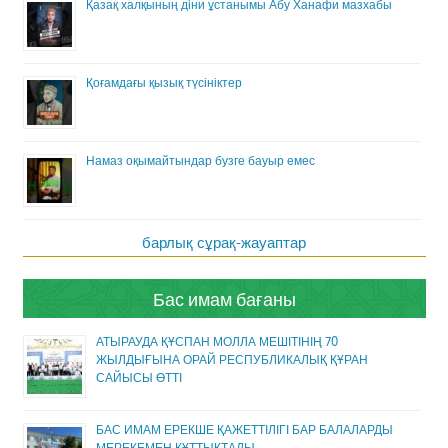
Қазақ халқының діни ұстанымы Абу Ханафи мазхабы
Қоғамдағы қызық түсініктер
Намаз оқымайтындар бузге бауыр емес
барлық сұрақ-жауаптар
Бас имам бағаны
АТЫРАУДА ҚҰСПАН МОЛЛА МЕШІТІНІҢ 70
ЖЫЛДЫҒЫНА ОРАЙ РЕСПУБЛИКАЛЫҚ ҚҰРАН
САЙЫСЫ ӨТТІ
БАС ИМАМ ЕРЕКШЕ ҚАЖЕТТІЛІГІ БАР БАЛАЛАРДЫ
МЕРЕКЕМЕН ҚҰТТЫҚТАДЫ