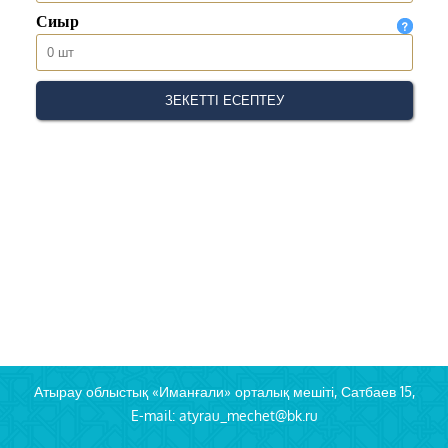
Атырау облыстық «Иманғали» орталық мешіті, Сатбаев 15,
E-mail: atyrau_mechet@bk.ru