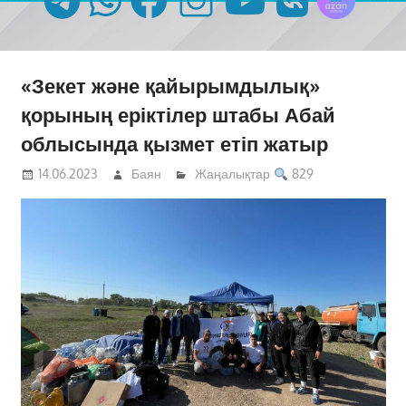
«Зекет және қайырымдылық»
қорының еріктілер штабы Абай
облысында қызмет етіп жатыр
14.06.2023
Баян
Жаңалықтар
829