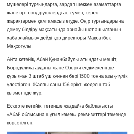
мүшелері тұрғындарға, зардап шеккен азаматтарға
және өрт сөндірушілерді ас-сумен, керек-
жарақтармен қамтамасыз етуде. Өңір тұрғындарына
демеу білдіру мақсатында арнайы шот ашылғанын
хабарлаймыз» дейді қор директоры Мақсатбек
Мақсотұлы.
Айта кетейік, Абай Құнанбайұлы атындағы мешіт,
Бородулиха ауданы және Озерки елдімекенінде
құрылған 3 штаб үш күннен бері 1500 тонна азық-түлік
үлестірген. Жалпы саны 156 ерікті жедел штаб
қызметінде жүр.
Ескерте кетейік, төтенше жағдайға байланысты
«Абай облысына шұғыл көмек» реквизиттері төменде
көрсетілген.