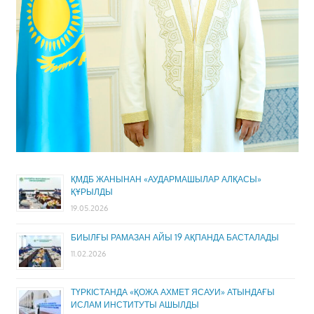
ҚМДБ ЖАНЫНАН «АУДАРМАШЫЛАР АЛҚАСЫ»
ҚҰРЫЛДЫ
19.05.2026
БИЫЛҒЫ РАМАЗАН АЙЫ 19 АҚПАНДА БАСТАЛАДЫ
11.02.2026
ТҮРКІСТАНДА «ҚОЖА АХМЕТ ЯСАУИ» АТЫНДАҒЫ
ИСЛАМ ИНСТИТУТЫ АШЫЛДЫ