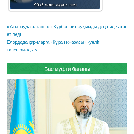
Абай және жүрек ілімі
Жазба
Previous
Атырауда алғаш рет Құрбан айт ауқымды деңгейде атап
навигациясы
Post:
өтіледі
Next
Елордада қариларға «Құран ижазасы» куәлігі
Post:
тапсырылды
Бас мүфти бағаны