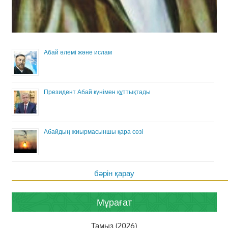
Абай әлемі және ислам
Президент Абай күнімен құттықтады
Абайдың жиырмасыншы қара сөзі
бәрін қарау
Мұрағат
Тамыз (2026)