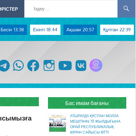
РІСТЕР
Бесін
13:38
Екінті
18:44
Ақшам
20:57
Құптан
22:39
Azan радиосы
telegram
whatsapp
facebook
instagram
youtube
vk
Бас имам бағаны
мысымызға
АТЫРАУДА ҚҰСПАН МОЛЛА
МЕШІТІНІҢ 70 ЖЫЛДЫҒЫНА
ОРАЙ РЕСПУБЛИКАЛЫҚ
ҚҰРАН САЙЫСЫ ӨТТІ