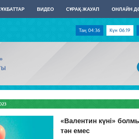
СҰХБАТТАР
ВИДЕО
СҰРАҚ-ЖАУАП
ОНЛАЙН ДӘ
Таң
04:36
Күн
06:19
»
ТЫ
023
«Валентин күні» бол
тән емес