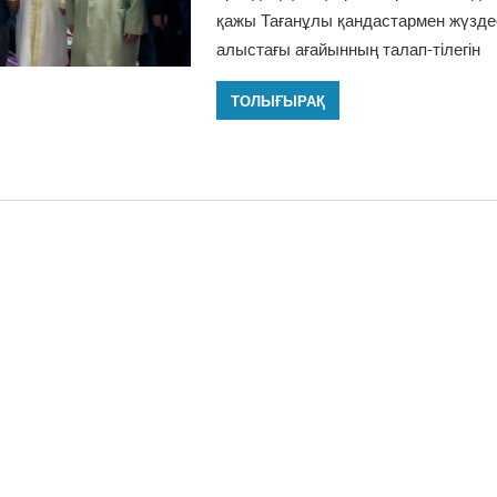
қажы Тағанұлы қандастармен жүздес
алыстағы ағайынның талап-тілегін
ТОЛЫҒЫРАҚ