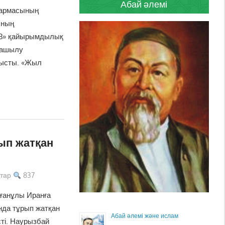
Абай әлемі
қармасының
ының
UB» қайырымдылық
 ашылу
тысты. «Жыл
ып жатқан
тар
837
ғанұлы Иранға
нда тұрып жатқан
Абай әлемі және ислам
ті. Наурызбай