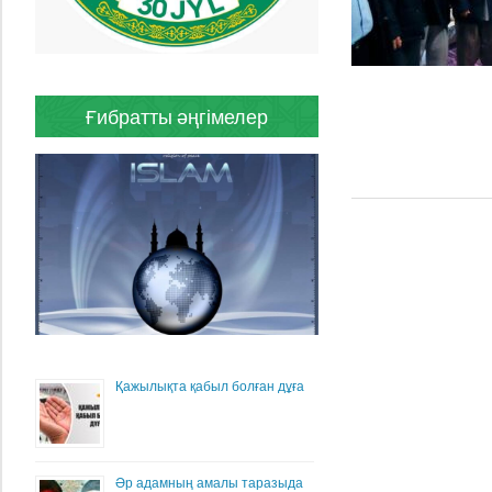
Ғибратты әңгімелер
Қажылықта қабыл болған дұға
Әр адамның амалы таразыда