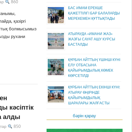
ар
860
БАС ИМАМ ЕРЕКШЕ
танымы,
ҚАЖЕТТІЛІГІ БАР БАЛАЛАРДЫ
МЕРЕКЕМЕН ҚҰТТЫҚТАДЫ
айда, қазіргі
ұлттық болмысымыз
АТЫРАУДА «ИМАНИ ЖАЗ»
мызды рухани
ЖАЗҒЫ САУАТ АШУ КУРСЫ
БАСТАЛДЫ
ҚҰРБАН АЙТТЫҢ ҮШІНШІ КҮНІ
ЕЛУ ОТБАСЫНА
ҚАЙЫРЫМДЫЛЫҚ КӨМЕК
КӨРСЕТІЛДІ
ҚҰРБАН АЙТТЫҢ ЕКІНШІ КҮНІ:
АТЫРАУ ӨҢІРІНДЕ
ен
ҚАЙЫРЫМДЫЛЫҚ
ШАРАЛАРЫ ЖАЛҒАСТЫ
ы кәсіптік
а алды
бәрін қарау
тар
850