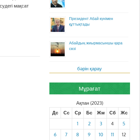
удегі мақсат
Президент Абай күнімен
құттықтады
Абайдың жиырмасыншы қара
сөзі
бәрін қарау
Мұрағат
Ақпан (2023)
Дс
Сс
Ср
Бс
Жм
Сб
Жс
1
2
3
4
5
6
7
8
9
10
11
12