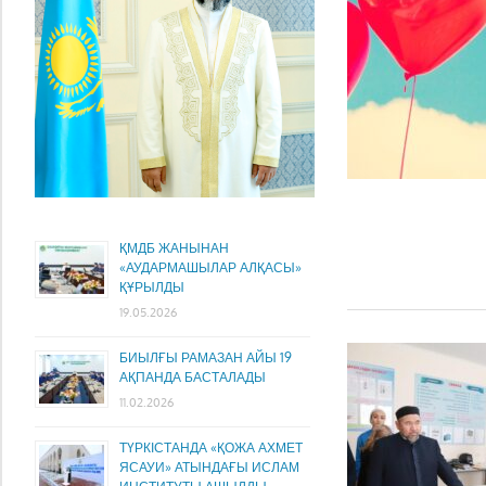
ҚМДБ ЖАНЫНАН
«АУДАРМАШЫЛАР АЛҚАСЫ»
ҚҰРЫЛДЫ
19.05.2026
БИЫЛҒЫ РАМАЗАН АЙЫ 19
АҚПАНДА БАСТАЛАДЫ
11.02.2026
ТҮРКІСТАНДА «ҚОЖА АХМЕТ
ЯСАУИ» АТЫНДАҒЫ ИСЛАМ