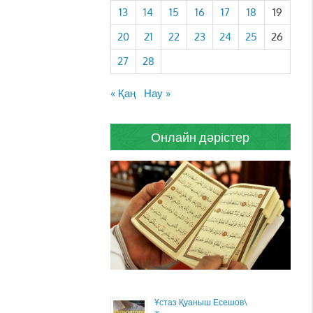
13
14
15
16
17
18
19
20
21
22
23
24
25
26
27
28
« Қаң
Нау »
Онлайн дәрістер
Ұстаз Қуаныш Есешов\