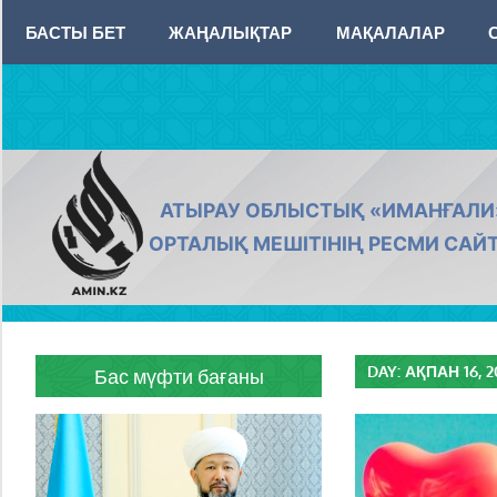
Skip
БАСТЫ БЕТ
ЖАҢАЛЫҚТАР
МАҚАЛАЛАР
to
content
AMIN.KZ
АТЫРАУ ОБЛЫСТЫҚ «ИМАНҒАЛИ
ОРТАЛЫҚ МЕШІТІНІҢ РЕСМИ САЙ
DAY:
АҚПАН 16, 2
Бас мүфти бағаны