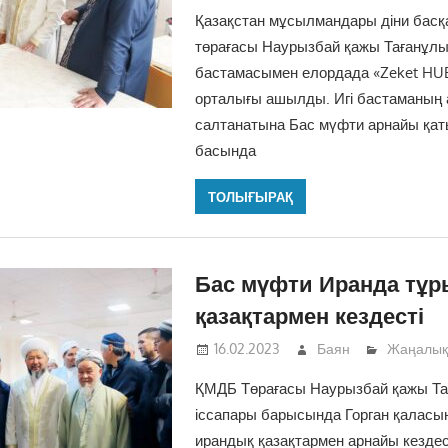
Қазақстан мұсылмандары діни бас
төрағасы Наурызбай қажы Тағанұл
бастамасымен елордада «Zeket H
орталығы ашылды. Игі бастаманың
салтанатына Бас мүфти арнайы қа
басында
ТОЛЫҒЫРАҚ
Бас мүфти Иранда тұр
қазақтармен кездесті
16.02.2023
Баян
Жаңалық
ҚМДБ Төрағасы Наурызбай қажы Та
іссапары барысында Горган қаласы
ирандық қазақтармен арнайы кездес