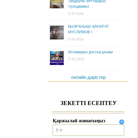
Таңдаулы аяттардың
түсіндірмесі
12.01.2026
ҚЫЗҒАНЫШ\ ҚАНАҒАТ
МУСЛИМОВ \
12.01.2026
Исламдағы достық ұғымы
17.05.2025
онлайн дәрістер