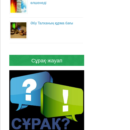
өлшенеді
Әбу Талханың құрма бағы
Сұрақ-жауап