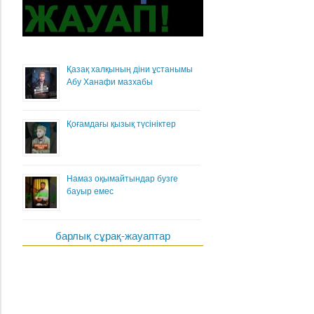
Қазақ халқының діни ұстанымы
Абу Ханафи мазхабы
Қоғамдағы қызық түсініктер
Намаз оқымайтындар бузге
бауыр емес
барлық сұрақ-жауаптар