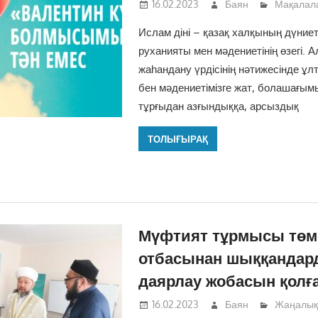
16.02.2023
Баян
Мақалал
Ислам діні – қазақ халқының дүние
руханияты мен мәдениетінің өзегі. Ал
жаһандану үрдісінің нәтижесінде 
бен мәдениетімізге жат, болашағы
тұрғыдан азғындыққа, арсыздық
ТОЛЫҒЫРАҚ
Мүфтият тұрмысы төм
отбасынан шыққандард
даярлау жобасын қолғ
16.02.2023
Баян
Жаңалық