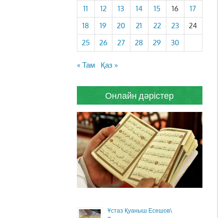
11
12
13
14
15
16
17
18
19
20
21
22
23
24
25
26
27
28
29
30
« Там
Қаз »
Онлайн дәрістер
Ұстаз Қуаныш Есешов\