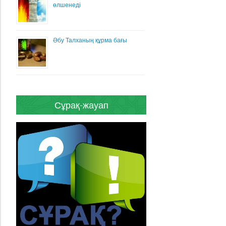
өлшенеді
Әбу Талханың құрма бағы
Сұрақ-жауап