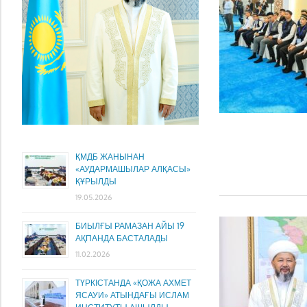
ҚМДБ ЖАНЫНАН
«АУДАРМАШЫЛАР АЛҚАСЫ»
ҚҰРЫЛДЫ
19.05.2026
БИЫЛҒЫ РАМАЗАН АЙЫ 19
АҚПАНДА БАСТАЛАДЫ
11.02.2026
ТҮРКІСТАНДА «ҚОЖА АХМЕТ
ЯСАУИ» АТЫНДАҒЫ ИСЛАМ