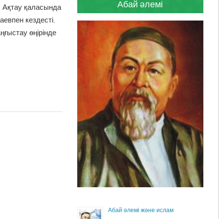
Абай әлемі
 Ақтау қаласында
аевпен кездесті.
ңғыстау өңірінде
Абай әлемі және ислам