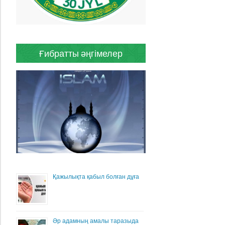
Ғибратты әңгімелер
Қажылықта қабыл болған дұға
Әр адамның амалы таразыда