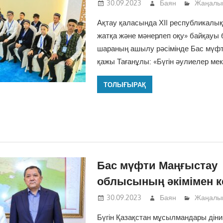
30.09.2023
Баян
Жаңалы
Ақтау қаласында ХІI республикалық
жатқа және мәнерлеп оқу» байқауы б
шараның ашылу рәсімінде Бас мүф
қажы Тағанұлы: «Бүгін әулиелер мек
ТОЛЫҒЫРАҚ
Бас мүфти Маңғыстау
облысының әкімімен к
30.09.2023
Баян
Жаңалы
Бүгін Қазақстан мұсылмандары дін