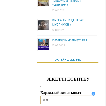
Таңдаулы аяттардың
түсіндірмесі
12.01.2026
ҚЫЗҒАНЫШ\ ҚАНАҒАТ
МУСЛИМОВ \
12.01.2026
Исламдағы достық ұғымы
17.05.2025
онлайн дәрістер