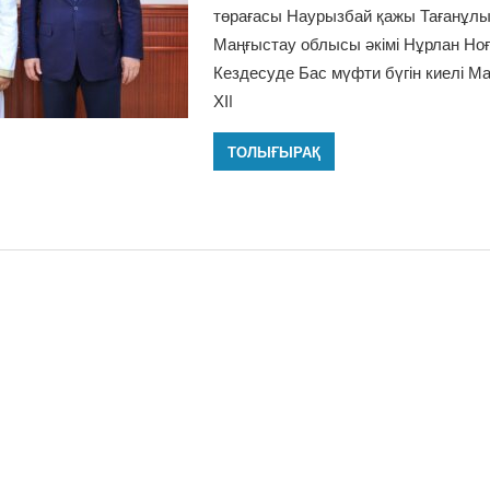
төрағасы Наурызбай қажы Тағанұлы
Маңғыстау облысы әкімі Нұрлан Ноғ
Кездесуде Бас мүфти бүгін киелі Ма
ХІI
ТОЛЫҒЫРАҚ