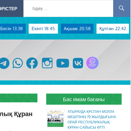
РІСТЕР
Бесін
13:38
Екінті
18:45
Ақшам
20:58
Құптан
22:42
Azan радиосы
telegram
whatsapp
facebook
instagram
youtube
vk
Бас имам бағаны
алық Құран
АТЫРАУДА ҚҰСПАН МОЛЛА
МЕШІТІНІҢ 70 ЖЫЛДЫҒЫНА
ОРАЙ РЕСПУБЛИКАЛЫҚ
ҚҰРАН САЙЫСЫ ӨТТІ