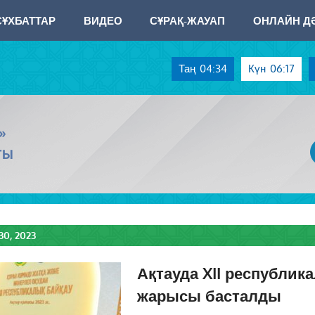
СҰХБАТТАР
ВИДЕО
СҰРАҚ-ЖАУАП
ОНЛАЙН ДӘ
Таң
04:34
Күн
06:17
»
ТЫ
0, 2023
Ақтауда XII республик
жарысы басталды