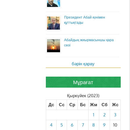
Президент Абай күнімен
құттықтады
Абайдың жиырмасыншы қара
сөзі
бәрін қарау
Мұрағат
Қыркүйек (2023)
Дс
Сс
Ср
Бс
Жм
Сб
Жс
1
2
3
4
5
6
7
8
9
10