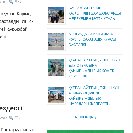
қтар
979
БАС ИМАМ ЕРЕКШЕ
 «Құран Кәрімді
ҚАЖЕТТІЛІГІ БАР БАЛАЛАРДЫ
МЕРЕКЕМЕН ҚҰТТЫҚТАДЫ
асталды. Игі іс-
ти Наурызбай
АТЫРАУДА «ИМАНИ ЖАЗ»
ені –
ЖАЗҒЫ САУАТ АШУ КУРСЫ
БАСТАЛДЫ
ҚҰРБАН АЙТТЫҢ ҮШІНШІ КҮНІ
ЕЛУ ОТБАСЫНА
ҚАЙЫРЫМДЫЛЫҚ КӨМЕК
КӨРСЕТІЛДІ
ҚҰРБАН АЙТТЫҢ ЕКІНШІ КҮНІ:
АТЫРАУ ӨҢІРІНДЕ
ҚАЙЫРЫМДЫЛЫҚ
ШАРАЛАРЫ ЖАЛҒАСТЫ
ездесті
бәрін қарау
қтар
912
и басқармасының