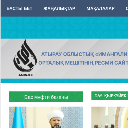
Skip
БАСТЫ БЕТ
ЖАҢАЛЫҚТАР
МАҚАЛАЛАР
to
content
AMIN.KZ
АТЫРАУ ОБЛЫСТЫҚ «ИМАНҒАЛИ
ОРТАЛЫҚ МЕШІТІНІҢ РЕСМИ САЙ
DAY:
ҚЫРКҮЙЕК 3
Бас мүфти бағаны