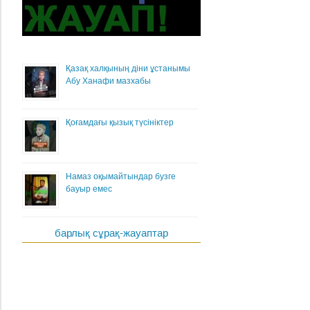
Қазақ халқының діни ұстанымы
Абу Ханафи мазхабы
Қоғамдағы қызық түсініктер
Намаз оқымайтындар бузге
бауыр емес
барлық сұрақ-жауаптар