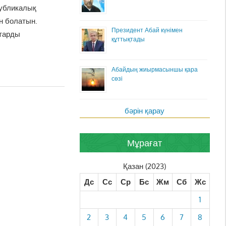
публикалық
н болатын.
Президент Абай күнімен
тарды
құттықтады
Абайдың жиырмасыншы қара
сөзі
бәрін қарау
Мұрағат
Қазан (2023)
Дс
Сс
Ср
Бс
Жм
Сб
Жс
1
2
3
4
5
6
7
8