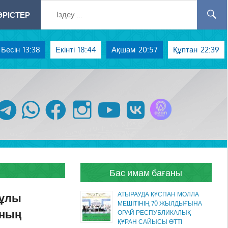
РІСТЕР
Бесін
13:38
Екінті
18:44
Ақшам
20:57
Құптан
22:39
Azan радиосы
telegram
whatsapp
facebook
instagram
youtube
vk
Бас имам бағаны
нұлы
АТЫРАУДА ҚҰСПАН МОЛЛА
МЕШІТІНІҢ 70 ЖЫЛДЫҒЫНА
ының
ОРАЙ РЕСПУБЛИКАЛЫҚ
ҚҰРАН САЙЫСЫ ӨТТІ