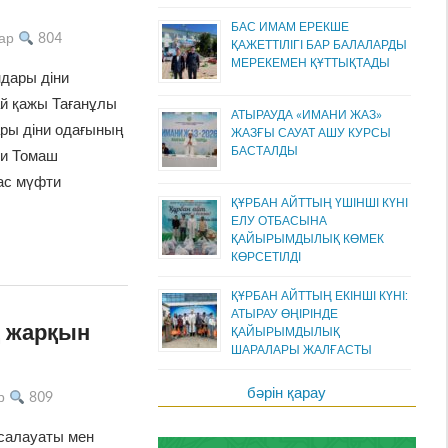
БАС ИМАМ ЕРЕКШЕ
ар
804
ҚАЖЕТТІЛІГІ БАР БАЛАЛАРДЫ
МЕРЕКЕМЕН ҚҰТТЫҚТАДЫ
дары діни
й қажы Тағанұлы
АТЫРАУДА «ИМАНИ ЖАЗ»
ры діни одағының
ЖАЗҒЫ САУАТ АШУ КУРСЫ
БАСТАЛДЫ
ти Томаш
ас мүфти
ҚҰРБАН АЙТТЫҢ ҮШІНШІ КҮНІ
ЕЛУ ОТБАСЫНА
ҚАЙЫРЫМДЫЛЫҚ КӨМЕК
КӨРСЕТІЛДІ
ҚҰРБАН АЙТТЫҢ ЕКІНШІ КҮНІ:
АТЫРАУ ӨҢІРІНДЕ
 жарқын
ҚАЙЫРЫМДЫЛЫҚ
ШАРАЛАРЫ ЖАЛҒАСТЫ
бәрін қарау
р
809
 салауаты мен