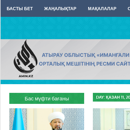
Skip
БАСТЫ БЕТ
ЖАҢАЛЫҚТАР
МАҚАЛАЛАР
to
content
AMIN.KZ
АТЫРАУ ОБЛЫСТЫҚ «ИМАНҒАЛИ
ОРТАЛЫҚ МЕШІТІНІҢ РЕСМИ САЙ
DAY:
ҚАЗАН 11, 2
Бас мүфти бағаны