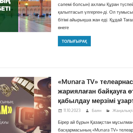
сәлемі болсын) ахлағы Құран түспе
қалыптасып үлгерген-ді. Ол тумыс
бітімі айырықша жан еді. Құдай Тағ
өнеге
ТОЛЫҒЫРАҚ
«Munara TV» телеарна
жариялаған байқауға ө
қабылдау мерзімі ұза
11.10.2023
Баян
Жаңалықт
Бірер ай бұрын Қазақстан мұсылма
басқармасының «Munara TV» телеа