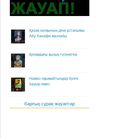
Қазақ халқының діни ұстанымы
Абу Ханафи мазхабы
Қоғамдағы қызық түсініктер
Намаз оқымайтындар бузге
бауыр емес
барлық сұрақ-жауаптар