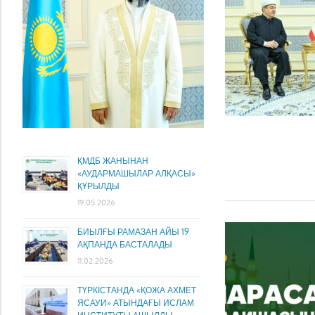
ҚМДБ ЖАНЫНАН
«АУДАРМАШЫЛАР АЛҚАСЫ»
ҚҰРЫЛДЫ
19.05.2026
БИЫЛҒЫ РАМАЗАН АЙЫ 19
АҚПАНДА БАСТАЛАДЫ
11.02.2026
ТҮРКІСТАНДА «ҚОЖА АХМЕТ
ЯСАУИ» АТЫНДАҒЫ ИСЛАМ