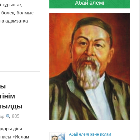
Абай әлемі
й тұрып-ақ
ы бөлек, болмыс
ала адамзатқа
сы
тінім
ртылды
ар
805
ндары діни
Абай әлемі және ислам
рнасы «Ислам