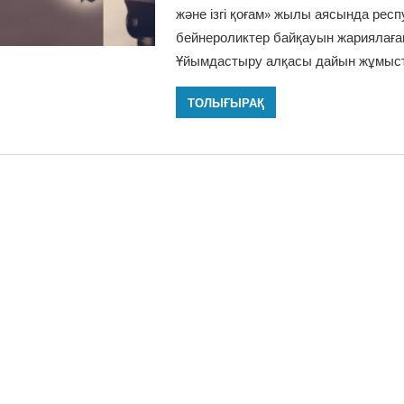
және ізгі қоғам» жылы аясында рес
бейнероликтер байқауын жариялаға
Ұйымдастыру алқасы дайын жұмыс
ТОЛЫҒЫРАҚ