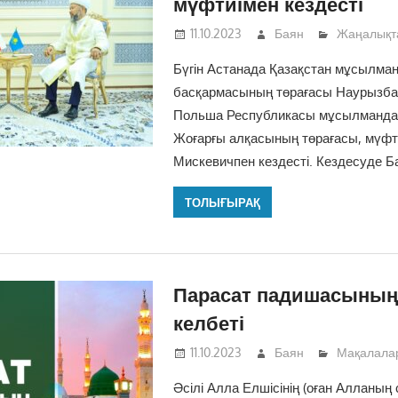
мүфтиімен кездесті
11.10.2023
Баян
Жаңалықт
Бүгін Астанада Қазақстан мұсылман
басқармасының төрағасы Наурызба
Польша Республикасы мұсылманда
Жоғарғы алқасының төрағасы, мүф
Мискевичпен кездесті. Кездесуде Б
ТОЛЫҒЫРАҚ
Парасат падишасының
келбеті
11.10.2023
Баян
Мақалала
Әсілі Алла Елшісінің (оған Алланың