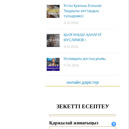
Ұстаз Қуаныш Есешов\
Таңдаулы аяттардың
түсіндірмесі
12.01.2026
ҚЫЗҒАНЫШ\ ҚАНАҒАТ
МУСЛИМОВ \
12.01.2026
Исламдағы достық ұғымы
17.05.2025
онлайн дәрістер