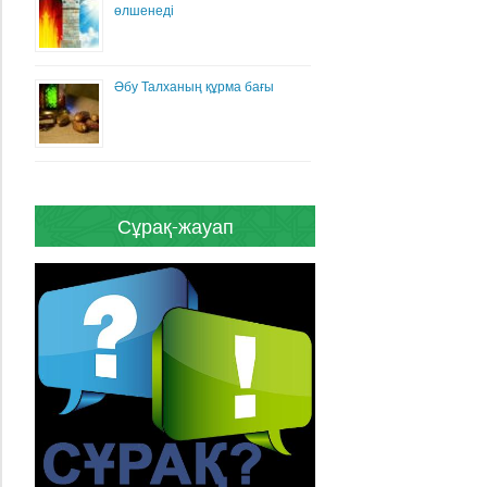
өлшенеді
Әбу Талханың құрма бағы
Сұрақ-жауап