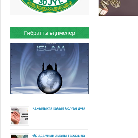
Ғибратты әңгімелер
Қажылықта қабыл болған дұға
Әр адамның амалы таразыда