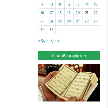
9
10
11
12
13
14
15
16
17
18
19
20
21
22
23
24
25
26
27
28
29
30
31
« Қыр
Қар »
Онлайн дәрістер