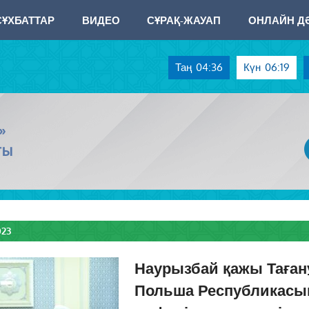
СҰХБАТТАР
ВИДЕО
СҰРАҚ-ЖАУАП
ОНЛАЙН ДӘ
Таң
04:36
Күн
06:19
»
ТЫ
023
Наурызбай қажы Таға
Польша Республикас