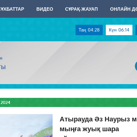
СҰХБАТТАР
ВИДЕО
СҰРАҚ-ЖАУАП
ОНЛАЙН ДӘ
Таң
04:28
Күн
06:14
»
ТЫ
 2024
Атырауда Әз Наурыз м
мыңға жуық шара