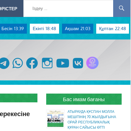
РІСТЕР
Бесін
13:39
Екінті
18:48
Ақшам
21:03
Құптан
22:48
Azan радиосы
telegram
whatsapp
facebook
instagram
youtube
vk
Бас имам бағаны
ерекесіне
АТЫРАУДА ҚҰСПАН МОЛЛА
МЕШІТІНІҢ 70 ЖЫЛДЫҒЫНА
ОРАЙ РЕСПУБЛИКАЛЫҚ
ҚҰРАН САЙЫСЫ ӨТТІ