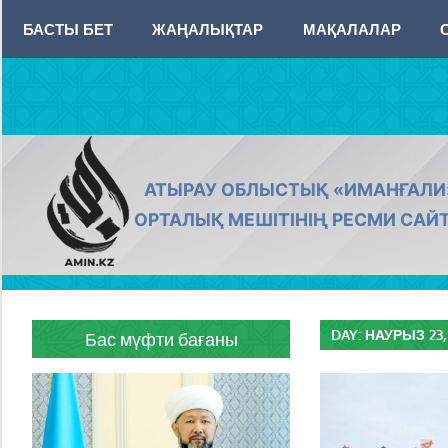
Skip
БАСТЫ БЕТ
ЖАҢАЛЫҚТАР
МАҚАЛАЛАР
to
content
AMIN.KZ
АТЫРАУ ОБЛЫСТЫҚ «ИМАНҒАЛИ
ОРТАЛЫҚ МЕШІТІНІҢ РЕСМИ САЙ
DAY:
НАУРЫЗ 23,
Бас мүфти бағаны