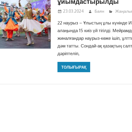
ұйымдастырылды
23.03.2024
Баян
Жаңалы
22 наурыз – Ұлыстың ұлы күнінде 
алаңында 15 киіз үй тігілді. Мейрам
жиналғандар наурыз-көже ішіп, ұлт
дәм татты. Сондай-ақ қазақтың салт
дәріптеліп,
ТОЛЫҒЫРАҚ