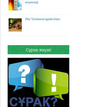
өлшенеді
Әбу Талханың құрма бағы
Сұрақ-жауап