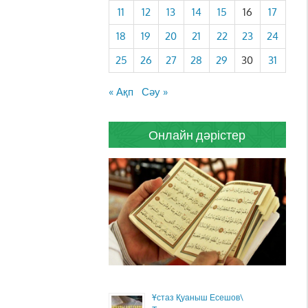
11
12
13
14
15
16
17
18
19
20
21
22
23
24
25
26
27
28
29
30
31
« Ақп
Сәу »
Онлайн дәрістер
Ұстаз Қуаныш Есешов\