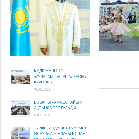
ҚМДБ ЖАНЫНАН
«АУДАРМАШЫЛАР АЛҚАСЫ»
ҚҰРЫЛДЫ
19.05.2026
БИЫЛҒЫ РАМАЗАН АЙЫ 19
АҚПАНДА БАСТАЛАДЫ
11.02.2026
ТҮРКІСТАНДА «ҚОЖА АХМЕТ
ЯСАУИ» АТЫНДАҒЫ ИСЛАМ