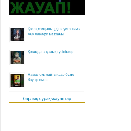
Қазақ халқының діни ұстанымы
Абу Ханафи мазхабы
Қоғамдағы қызық түсініктер
Намаз оқымайтындар бузге
бауыр емес
барлық сұрақ-жауаптар