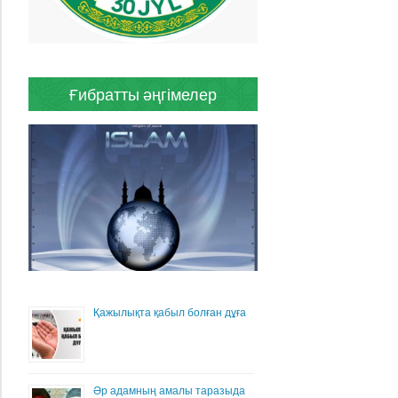
Ғибратты әңгімелер
Қажылықта қабыл болған дұға
Әр адамның амалы таразыда