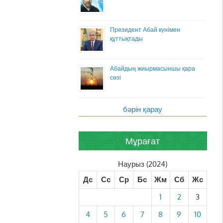
Президент Абай күнімен
құттықтады
Абайдың жиырмасыншы қара
сөзі
бәрін қарау
Мұрағат
Наурыз (2024)
Дс
Сс
Ср
Бс
Жм
Сб
Жс
1
2
3
4
5
6
7
8
9
10