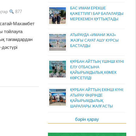
БАС ИМАМ ЕРЕКШЕ
қтар
877
ҚАЖЕТТІЛІГІ БАР БАЛАЛАРДЫ
МЕРЕКЕМЕН ҚҰТТЫҚТАДЫ
Исатай-Махамбет
ды тойлауға
АТЫРАУДА «ИМАНИ ЖАЗ»
тық тағамдардан
ЖАЗҒЫ САУАТ АШУ КУРСЫ
БАСТАЛДЫ
-дәстүрі
ҚҰРБАН АЙТТЫҢ ҮШІНШІ КҮНІ
ЕЛУ ОТБАСЫНА
ҚАЙЫРЫМДЫЛЫҚ КӨМЕК
КӨРСЕТІЛДІ
ҚҰРБАН АЙТТЫҢ ЕКІНШІ КҮНІ:
АТЫРАУ ӨҢІРІНДЕ
ҚАЙЫРЫМДЫЛЫҚ
ШАРАЛАРЫ ЖАЛҒАСТЫ
бәрін қарау