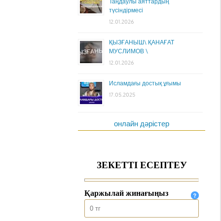
Таңдаулы аяттардың
түсіндірмесі
12.01.2026
ҚЫЗҒАНЫШ\ ҚАНАҒАТ
МУСЛИМОВ \
12.01.2026
Исламдағы достық ұғымы
17.05.2025
онлайн дәрістер