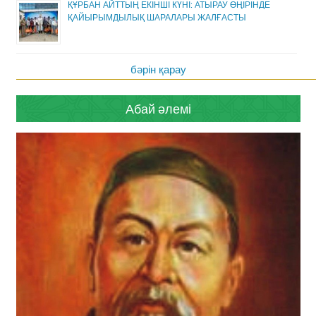
ҚҰРБАН АЙТТЫҢ ЕКІНШІ КҮНІ: АТЫРАУ ӨҢІРІНДЕ
ҚАЙЫРЫМДЫЛЫҚ ШАРАЛАРЫ ЖАЛҒАСТЫ
бәрін қарау
Абай әлемі