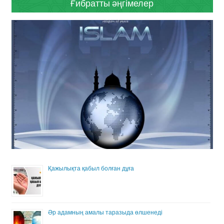
Ғибратты әңгімелер
Қажылықта қабыл болған дұға
Әр адамның амалы таразыда өлшенеді