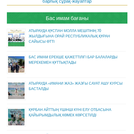
барлық сұрақ-жауаптар
Бас имам бағаны
АТЫРАУДА ҚҰСПАН МОЛЛА МЕШІТІНІҢ 70
ЖЫЛДЫҒЫНА ОРАЙ РЕСПУБЛИКАЛЫҚ ҚҰРАН
САЙЫСЫ ӨТТІ
БАС ИМАМ ЕРЕКШЕ ҚАЖЕТТІЛІГІ БАР БАЛАЛАРДЫ
МЕРЕКЕМЕН ҚҰТТЫҚТАДЫ
АТЫРАУДА «ИМАНИ ЖАЗ» ЖАЗҒЫ САУАТ АШУ КУРСЫ
БАСТАЛДЫ
ҚҰРБАН АЙТТЫҢ ҮШІНШІ КҮНІ ЕЛУ ОТБАСЫНА
ҚАЙЫРЫМДЫЛЫҚ КӨМЕК КӨРСЕТІЛДІ