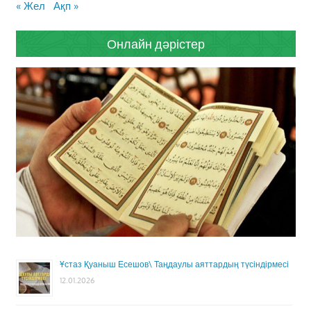
« Жел
Ақп »
Онлайн дәрістер
Ұстаз Қуаныш Есешов\ Таңдаулы аяттардың түсіндірмесі
12.01.2026