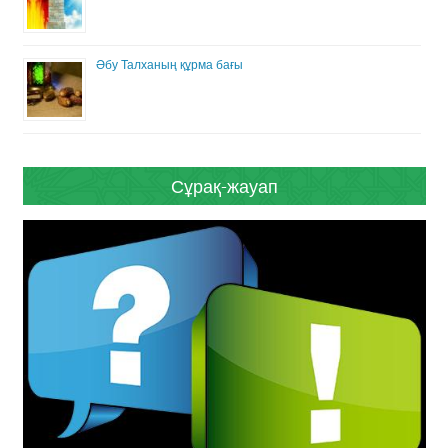
Әбу Талханың құрма бағы
Сұрақ-жауап