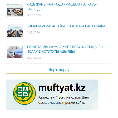
ҚМДБ ЖАНЫНАН «АУДАРМАШЫЛАР АЛҚАСЫ»
ҚҰРЫЛДЫ
19.05.2026
БИЫЛҒЫ РАМАЗАН АЙЫ 19 АҚПАНДА БАСТАЛАДЫ
11.02.2026
ТҮРКІСТАНДА «ҚОЖА АХМЕТ ЯСАУИ» АТЫНДАҒЫ
ИСЛАМ ИНСТИТУТЫ АШЫЛДЫ
20.01.2026
бәрін қарау