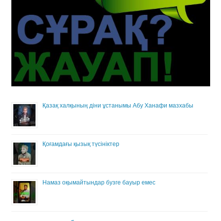
Қазақ халқының діни ұстанымы Абу Ханафи мазхабы
Қоғамдағы қызық түсініктер
Намаз оқымайтындар бузге бауыр емес