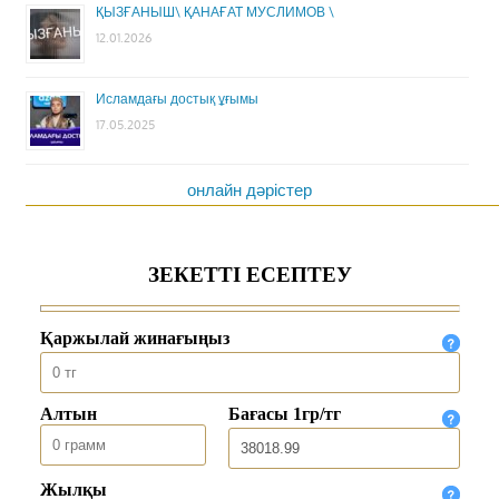
ҚЫЗҒАНЫШ\ ҚАНАҒАТ МУСЛИМОВ \
12.01.2026
Исламдағы достық ұғымы
17.05.2025
онлайн дәрістер