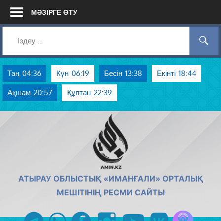
Skip
МӘЗІРГЕ ӨТУ
to
content
Таң
04:36
Күн
06:19
Бесін
13:38
Екінті
18:44
Ақшам
20:57
Құптан
22:39
AMIN.KZ
АТЫРАУ ОБЛЫСТЫҚ «ИМАНҒАЛИ» ОРТАЛЫҚ
МЕШІТІНІҢ РЕСМИ САЙТЫ
Azan радиос
telegram
whatsapp
facebook
instagram
youtube
vk