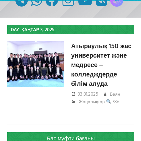
DAY:
ҚАҢТАР 3, 2025
Атыраулық 150 жас
университет және
медресе –
колледждерде
білім алуда
03.01.2025
Баян
Жаңалықтар
786
Бас мүфти бағаны