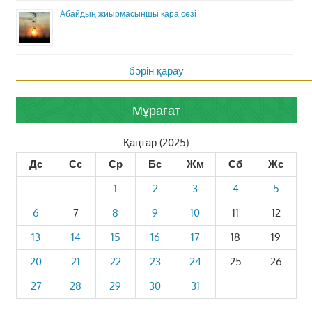
Абайдың жиырмасыншы қара сөзі
бәрін қарау
Мұрағат
Қаңтар (2025)
Дс
Сс
Ср
Бс
Жм
Сб
Жс
1
2
3
4
5
6
7
8
9
10
11
12
13
14
15
16
17
18
19
20
21
22
23
24
25
26
27
28
29
30
31