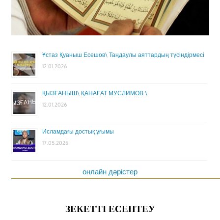
Ұстаз Қуаныш Есешов\ Таңдаулы аяттардың түсіндірмесі
12.01.2026
ҚЫЗҒАНЫШ\ ҚАНАҒАТ МУСЛИМОВ \
12.01.2026
Исламдағы достық ұғымы
17.05.2025
онлайн дәрістер