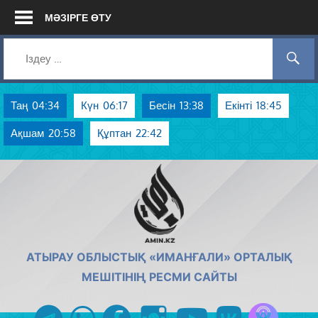
Skip
МӘЗІРГЕ ӨТУ
to
content
Таң
04:34
Күн
06:17
Бесін
13:38
Екінті
18:45
Ақшам
20:58
Құптан
22:42
AMIN.KZ
АТЫРАУ ОБЛЫСТЫҚ «ИМАНҒАЛИ» ОРТАЛЫҚ
МЕШІТІНІҢ РЕСМИ САЙТЫ
Azan радиос
telegram
whatsapp
facebook
instagram
youtube
vk