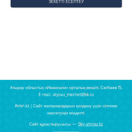
Атырау облыстық «Иманғали» орталық мешіті, Сатбаев 15,
E-mail: atyrau_mechet@bk.ru
Amin.kz | Сайт материалдарын қолдану үшін сілтеме
көрсетуіңіз міндетті.
Сайт құрастырушысы —
Sky-atyrau.kz