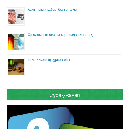
Қажылықта қабыл болған дұға
Әр адамның амалы таразыда өлшенеді
Әбу Талханың құрма бағы
Сұрақ-жауап