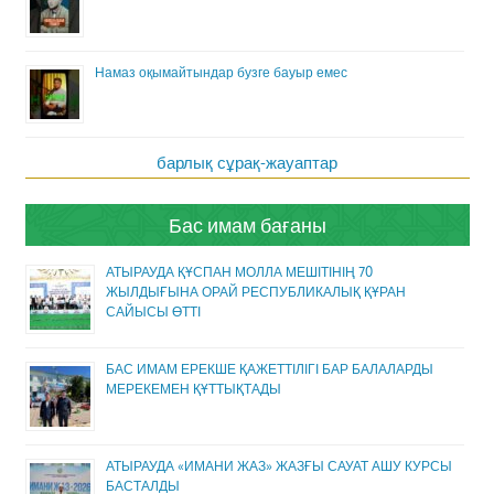
Намаз оқымайтындар бузге бауыр емес
барлық сұрақ-жауаптар
Бас имам бағаны
АТЫРАУДА ҚҰСПАН МОЛЛА МЕШІТІНІҢ 70
ЖЫЛДЫҒЫНА ОРАЙ РЕСПУБЛИКАЛЫҚ ҚҰРАН
САЙЫСЫ ӨТТІ
БАС ИМАМ ЕРЕКШЕ ҚАЖЕТТІЛІГІ БАР БАЛАЛАРДЫ
МЕРЕКЕМЕН ҚҰТТЫҚТАДЫ
АТЫРАУДА «ИМАНИ ЖАЗ» ЖАЗҒЫ САУАТ АШУ КУРСЫ
БАСТАЛДЫ