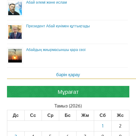
Абай әлемі және ислам
Президент Абай күнімен құттықтады
Абайдың жиырмасыншы қара сөзі
бәрін қарау
Мұрағат
Тамыз (2026)
Дс
Сс
Ср
Бс
Жм
Сб
Жс
1
2