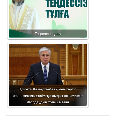
Теңдессіз тұлға
Әділетті Қазақстан: заң мен тәртіп,
экономикалық өсім, қоғамдық оптимизм -
Жолдаудың толық мәтіні