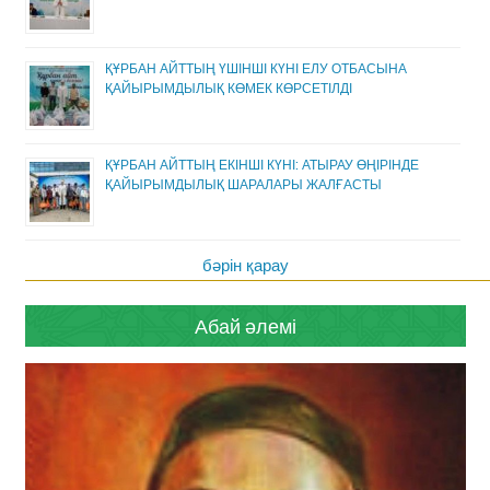
ҚҰРБАН АЙТТЫҢ ҮШІНШІ КҮНІ ЕЛУ ОТБАСЫНА
ҚАЙЫРЫМДЫЛЫҚ КӨМЕК КӨРСЕТІЛДІ
ҚҰРБАН АЙТТЫҢ ЕКІНШІ КҮНІ: АТЫРАУ ӨҢІРІНДЕ
ҚАЙЫРЫМДЫЛЫҚ ШАРАЛАРЫ ЖАЛҒАСТЫ
бәрін қарау
Абай әлемі