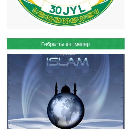
Ғибратты әңгімелер