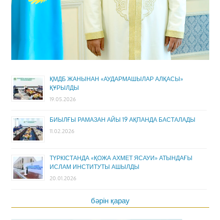
ҚМДБ ЖАНЫНАН «АУДАРМАШЫЛАР АЛҚАСЫ»
ҚҰРЫЛДЫ
19.05.2026
БИЫЛҒЫ РАМАЗАН АЙЫ 19 АҚПАНДА БАСТАЛАДЫ
11.02.2026
ТҮРКІСТАНДА «ҚОЖА АХМЕТ ЯСАУИ» АТЫНДАҒЫ
ИСЛАМ ИНСТИТУТЫ АШЫЛДЫ
20.01.2026
бәрін қарау