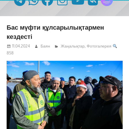
Бас мүфти құлсарылықтармен
кездесті
11.04.2024
Баян
Жаңалықтар
,
Фотогалерея
858