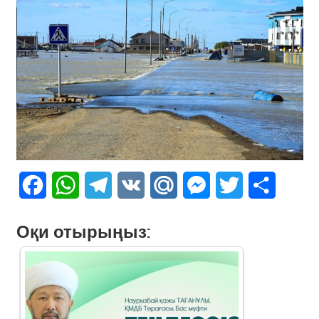
Facebook
WhatsApp
Telegram
VK
Mail.Ru
Messenger
Twitter
Share
Оқи отырыңыз: