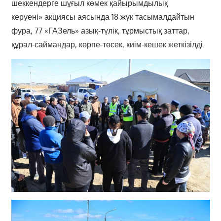
шеккендерге шұғыл көмек қайырымдылық
керуені» акциясы аясында 18 жүк тасымалдайтын
фура, 77 «ГАЗель» азық-түлік, тұрмыстық заттар,
құрал-саймандар, көрпе-төсек, киім-кешек жеткізілді.