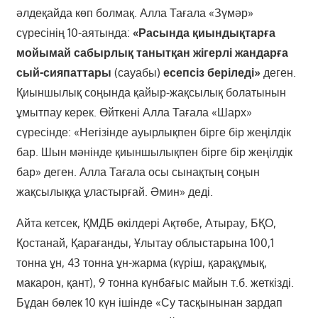
әлдеқайда көп болмақ. Алла Тағала «Зүмәр»
сүресінің 10-аятында:
«Расында қиындықтарға
мойымай сабырлық танытқан жігерлі жандарға
сый-сияпаттары
(сауабы)
есепсіз беріледі»
деген.
Қиыншылық соңында қайыр-жақсылық болатынын
ұмытпау керек. Өйткені Алла Тағала «Шарх»
сүресінде: «Негізінде ауырлықпен бірге бір жеңілдік
бар. Шын мәнінде қиыншылықпен бірге бір жеңілдік
бар» деген. Алла Тағала осы сынақтың соңын
жақсылыққа ұластырғай. Әмин» деді.
Айта кетсек, ҚМДБ өкілдері Ақтөбе, Атырау, БҚО,
Қостанай, Қарағанды, Ұлытау облыстарына 100,1
тонна ұн, 43 тонна ұн-жарма (күріш, қарақұмық,
макарон, қант), 9 тонна күнбағыс майын т.б. жеткізді.
Бұдан бөлек 10 күн ішінде «Су тасқынынан зардап