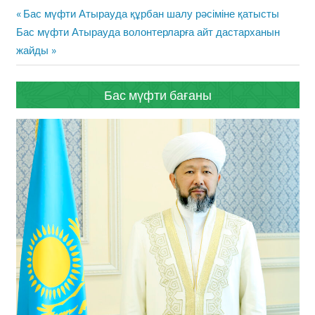
Жазба
Previous
Бас мүфти Атырауда құрбан шалу рәсіміне қатысты
навигациясы
Next
Post:
Бас мүфти Атырауда волонтерларға айт дастарханын
Post:
жайды
Бас мүфти бағаны