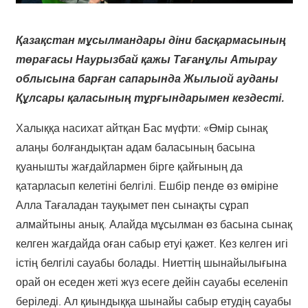
Қазақстан мұсылмандары діни басқармасының
төрағасы Наурызбай қажы Тағанұлы Атырау
облысына барған сапарында Жылыой ауданы
Құлсары қаласының тұрғындарымен кездесті.
Халыққа насихат айтқан Бас мүфти: «Өмір сынақ
алаңы болғандықтан адам баласының басына
қуанышты жағдайлармен бірге қайғының да
қатарласып келетіні белгілі. Ешбір пенде өз өміріне
Алла Тағаладан тауқымет пен сынақты сұрап
алмайтыны анық. Алайда мұсылман өз басына сынақ
келген жағдайда оған сабыр етуі қажет. Кез келген игі
істің белгілі сауабы болады. Ниеттің шынайылығына
орай он еседен жеті жүз есеге дейін сауабы еселеніп
беріледі. Ал қиындыққа шынайы сабыр етудің сауабы