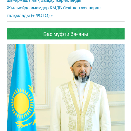
шығармашылық байқау жарияланды
Next
Жылыойда имамдар ҚМДБ бекіткен жоспарды
Post:
талқылады (+ ФОТО)
Бас мүфти бағаны