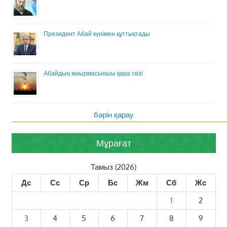
Президент Абай күнімен құттықтады
Абайдың жиырмасыншы қара сөзі
бәрін қарау
Мұрағат
Тамыз (2026)
Дс
Сс
Ср
Бс
Жм
Сб
Жс
1
2
3
4
5
6
7
8
9