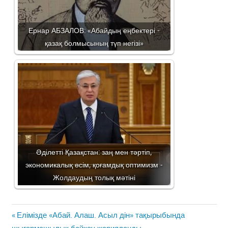
Ернар АБЗАЛОВ: «Абайдың еңбектері -
қазақ болмысының түп негізі»
Әділетті Қазақстан: заң мен тәртіп,
экономикалық өсім, қоғамдық оптимизм -
Жолдаудың толық мәтіні
Жазба
Previous
Елімізде «Абай. Алаш. Асыл дін» тақырыбында
навигациясы
Post: