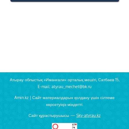
Атырау облыстық «Иманғали» орталық мешіті, Сатбаев 15,
E-mail: atyrau_mechet@bk.ru
Amin.kz | Сайт материалдарын қолдану үшін сілтеме
көрсетуіңіз міндетті.
Сайт құрастырушысы —
Sky-atyrau.kz