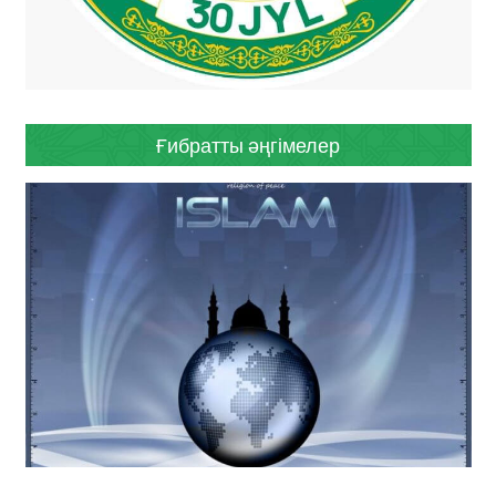
Ғибратты әңгімелер