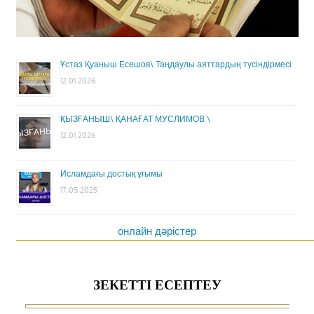
Ұстаз Қуаныш Есешов\ Таңдаулы аяттардың түсіндірмесі
12.01.2026
ҚЫЗҒАНЫШ\ ҚАНАҒАТ МУСЛИМОВ \
12.01.2026
Исламдағы достық ұғымы
17.05.2025
онлайн дәрістер