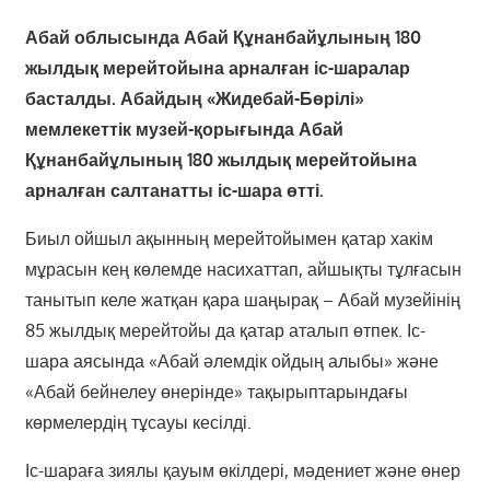
Абай облысында Абай Құнанбайұлының 180
жылдық мерейтойына арналған іс-шаралар
басталды. Абайдың «Жидебай-Бөрілі»
мемлекеттік музей-қорығында Абай
Құнанбайұлының 180 жылдық мерейтойына
арналған салтанатты іс-шара өтті.
Биыл ойшыл ақынның мерейтойымен қатар хакім
мұрасын кең көлемде насихаттап, айшықты тұлғасын
танытып келе жатқан қара шаңырақ – Абай музейінің
85 жылдық мерейтойы да қатар аталып өтпек. Іс-
шара аясында «Абай әлемдік ойдың алыбы» және
«Абай бейнелеу өнерінде» тақырыптарындағы
көрмелердің тұсауы кесілді.
Іс-шараға зиялы қауым өкілдері, мәдениет және өнер