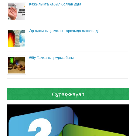
Қажылықта қабыл болған дұға
Әр адамның амалы таразыда өлшенеді
Әбу Талханың құрма бағы
Сұрақ-жауап