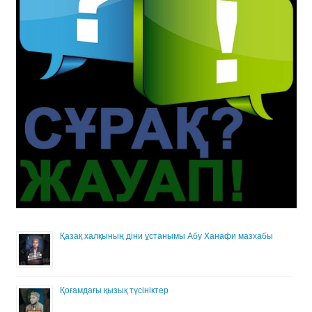
Қазақ халқының діни ұстанымы Абу Ханафи мазхабы
Қоғамдағы қызық түсініктер