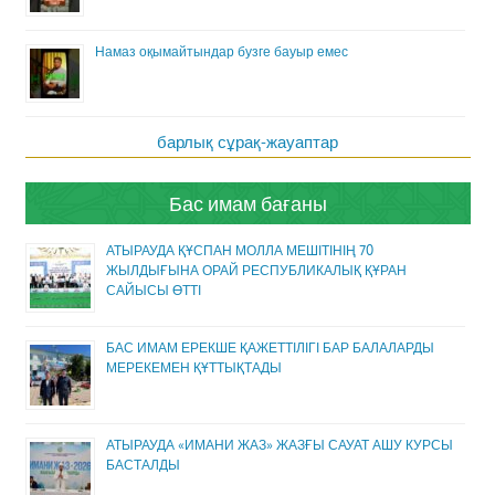
Намаз оқымайтындар бузге бауыр емес
барлық сұрақ-жауаптар
Бас имам бағаны
АТЫРАУДА ҚҰСПАН МОЛЛА МЕШІТІНІҢ 70
ЖЫЛДЫҒЫНА ОРАЙ РЕСПУБЛИКАЛЫҚ ҚҰРАН
САЙЫСЫ ӨТТІ
БАС ИМАМ ЕРЕКШЕ ҚАЖЕТТІЛІГІ БАР БАЛАЛАРДЫ
МЕРЕКЕМЕН ҚҰТТЫҚТАДЫ
АТЫРАУДА «ИМАНИ ЖАЗ» ЖАЗҒЫ САУАТ АШУ КУРСЫ
БАСТАЛДЫ