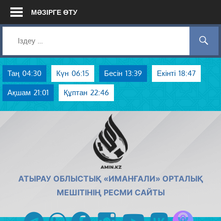
Skip
МӘЗІРГЕ ӨТУ
to
content
Таң
04:30
Күн
06:15
Бесін
13:39
Екінті
18:47
Ақшам
21:01
Құптан
22:46
AMIN.KZ
АТЫРАУ ОБЛЫСТЫҚ «ИМАНҒАЛИ» ОРТАЛЫҚ
МЕШІТІНІҢ РЕСМИ САЙТЫ
Azan радиос
telegram
whatsapp
facebook
instagram
youtube
vk