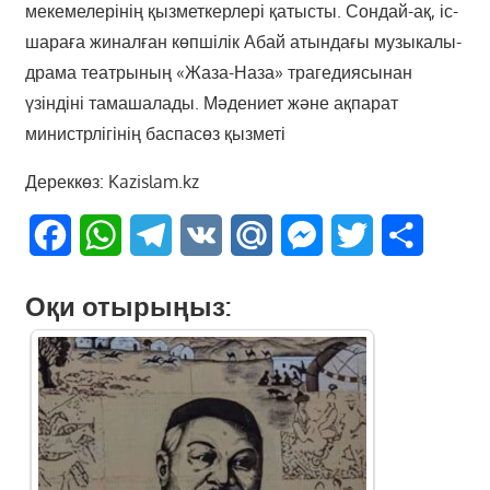
мекемелерінің қызметкерлері қатысты. Сондай-ақ, іс-
шараға жиналған көпшілік Абай атындағы музыкалы-
драма театрының «Жаза-Наза» трагедиясынан
үзіндіні тамашалады. Мәдениет және ақпарат
министрлігінің баспасөз қызметі
Дереккөз: Kazislam.kz
Facebook
WhatsApp
Telegram
VK
Mail.Ru
Messenger
Twitter
Share
Оқи отырыңыз: