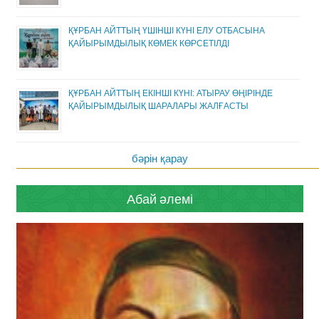
ҚҰРБАН АЙТТЫҢ ҮШІНШІ КҮНІ ЕЛУ ОТБАСЫНА
ҚАЙЫРЫМДЫЛЫҚ КӨМЕК КӨРСЕТІЛДІ
ҚҰРБАН АЙТТЫҢ ЕКІНШІ КҮНІ: АТЫРАУ ӨҢІРІНДЕ
ҚАЙЫРЫМДЫЛЫҚ ШАРАЛАРЫ ЖАЛҒАСТЫ
бәрін қарау
Абай әлемі