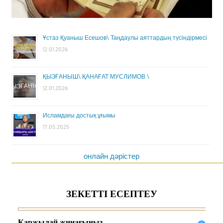
Ұстаз Қуаныш Есешов\ Таңдаулы аяттардың түсіндірмесі
12.01.2026
ҚЫЗҒАНЫШ\ ҚАНАҒАТ МУСЛИМОВ \
12.01.2026
Исламдағы достық ұғымы
17.05.2025
онлайн дәрістер