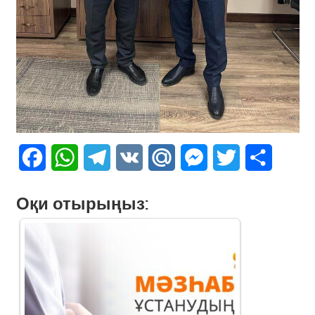
Facebook
WhatsApp
Telegram
VK
Mail.Ru
Messenger
Twitter
Share
Оқи отырыңыз: