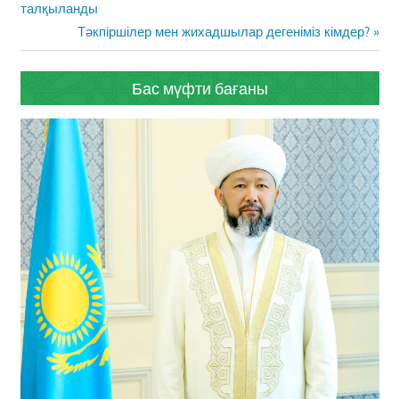
навигациясы
Post:
талқыланды
Next
Тәкпіршілер мен жихадшылар дегеніміз кімдер?
Post:
Бас мүфти бағаны