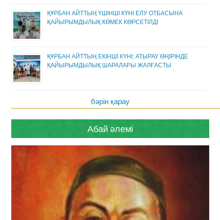
ҚҰРБАН АЙТТЫҢ ҮШІНШІ КҮНІ ЕЛУ ОТБАСЫНА
ҚАЙЫРЫМДЫЛЫҚ КӨМЕК КӨРСЕТІЛДІ
ҚҰРБАН АЙТТЫҢ ЕКІНШІ КҮНІ: АТЫРАУ ӨҢІРІНДЕ
ҚАЙЫРЫМДЫЛЫҚ ШАРАЛАРЫ ЖАЛҒАСТЫ
бәрін қарау
Абай әлемі