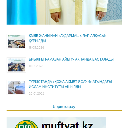
ҚМДБ ЖАНЫНАН «АУДАРМАШЫЛАР АЛҚАСЫ»
ҚҰРЫЛДЫ
19.05.2026
БИЫЛҒЫ РАМАЗАН АЙЫ 19 АҚПАНДА БАСТАЛАДЫ
11.02.2026
ТҮРКІСТАНДА «ҚОЖА АХМЕТ ЯСАУИ» АТЫНДАҒЫ
ИСЛАМ ИНСТИТУТЫ АШЫЛДЫ
20.01.2026
бәрін қарау