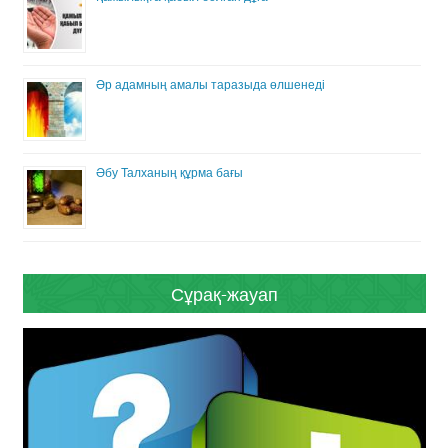
Әр адамның амалы таразыда өлшенеді
Әбу Талханың құрма бағы
Сұрақ-жауап