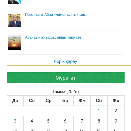
Президент Абай күнімен құттықтады
Абайдың жиырмасыншы қара сөзі
бәрін қарау
Мұрағат
Тамыз (2026)
Дс
Сс
Ср
Бс
Жм
Сб
Жс
1
2
3
4
5
6
7
8
9