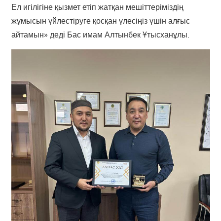
Ел игілігіне қызмет етіп жатқан мешіттеріміздің
жұмысын үйлестіруге қосқан үлесіңіз үшін алғыс
айтамын» деді Бас имам Алтынбек Ұтысханұлы.