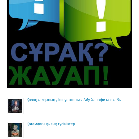
Қазақ халқының діни ұстанымы Абу Ханафи мазхабы
Қоғамдағы қызық түсініктер