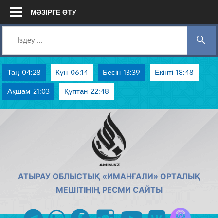
Skip
МӘЗІРГЕ ӨТУ
to
content
Таң
04:28
Күн
06:14
Бесін
13:39
Екінті
18:48
Ақшам
21:03
Құптан
22:48
AMIN.KZ
АТЫРАУ ОБЛЫСТЫҚ «ИМАНҒАЛИ» ОРТАЛЫҚ
МЕШІТІНІҢ РЕСМИ САЙТЫ
Azan радиос
telegram
whatsapp
facebook
instagram
youtube
vk