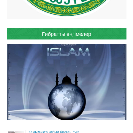
Ғибратты әңгімелер
Қажылықта қабыл болған дұға