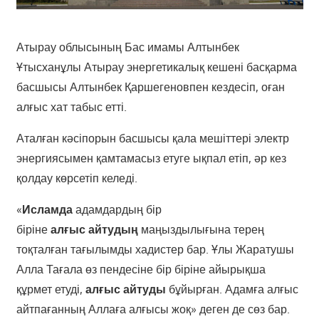
Атырау облысының Бас имамы Алтынбек
Ұтысханұлы Атырау энергетикалық кешені басқарма
басшысы Алтынбек Қаршегеновпен кездесіп, оған
алғыс хат табыс етті.
Аталған кәсіпорын басшысы қала мешіттері электр
энергиясымен қамтамасыз етуге ықпал етіп, әр кез
қолдау көрсетіп келеді.
«
Исламда
адамдардың бір
біріне
алғыс
айтудың
маңыздылығына терең
тоқталған тағылымды хадистер бар. Ұлы Жаратушы
Алла Тағала өз пендесіне бір біріне айырықша
құрмет етуді,
алғыс
айтуды
бұйырған. Адамға алғыс
айтпағанның Аллаға алғысы жоқ» деген де сөз бар.