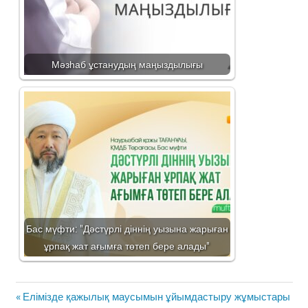
Мәзһаб ұстанудың маңыздылығы
Бас мүфти: "Дәстүрлі діннің уызына жарыған
ұрпақ жат ағымға төтеп бере алады"
Жазба
Previous
Елімізде қажылық маусымын ұйымдастыру жұмыстары