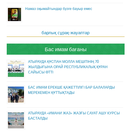
Намаз оқымайтындар бузге бауыр емес
барлық сұрақ-жауаптар
Бас имам бағаны
АТЫРАУДА ҚҰСПАН МОЛЛА МЕШІТІНІҢ 70
ЖЫЛДЫҒЫНА ОРАЙ РЕСПУБЛИКАЛЫҚ ҚҰРАН
САЙЫСЫ ӨТТІ
БАС ИМАМ ЕРЕКШЕ ҚАЖЕТТІЛІГІ БАР БАЛАЛАРДЫ
МЕРЕКЕМЕН ҚҰТТЫҚТАДЫ
АТЫРАУДА «ИМАНИ ЖАЗ» ЖАЗҒЫ САУАТ АШУ КУРСЫ
БАСТАЛДЫ