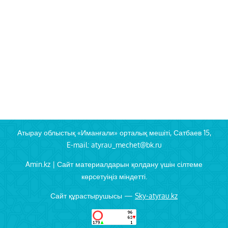
Атырау облыстық «Иманғали» орталық мешіті, Сатбаев 15,
E-mail: atyrau_mechet@bk.ru
Amin.kz | Сайт материалдарын қолдану үшін сілтеме
көрсетуіңіз міндетті.
Сайт құрастырушысы —
Sky-atyrau.kz