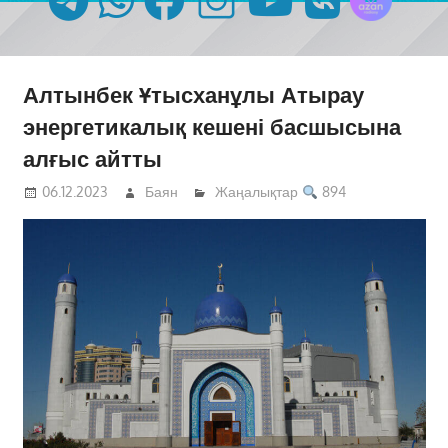
Алтынбек Ұтысханұлы Атырау
энергетикалық кешені басшысына
алғыс айтты
06.12.2023
Баян
Жаңалықтар
894