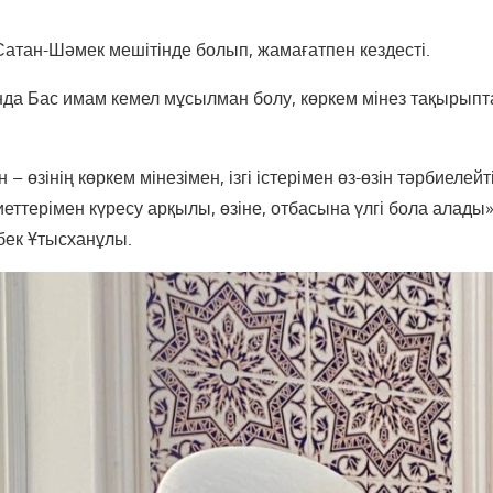
атан-Шәмек мешітінде болып, жамағатпен кездесті.
да Бас имам кемел мұсылман болу, көркем мінез тақырып
– өзінің көркем мінезімен, ізгі істерімен өз-өзін тәрбиелей
иеттерімен күресу арқылы, өзіне, отбасына үлгі бола алады»
бек Ұтысханұлы.