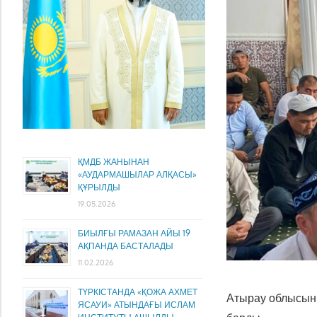
ҚМДБ ЖАНЫНАН
«АУДАРМАШЫЛАР АЛҚАСЫ»
ҚҰРЫЛДЫ
19.05.2026
БИЫЛҒЫ РАМАЗАН АЙЫ 19
АҚПАНДА БАСТАЛАДЫ
11.02.2026
ТҮРКІСТАНДА «ҚОЖА АХМЕТ
Атырау облысын
ЯСАУИ» АТЫНДАҒЫ ИСЛАМ