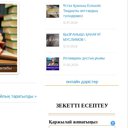
Ұстаз Қуаныш Есешов\
Таңдаулы аяттардың
түсіндірмесі
12.01.2026
ҚЫЗҒАНЫШ\ ҚАНАҒАТ
МУСЛИМОВ \
12.01.2026
Исламдағы достық ұғымы
17.05.2025
 талабы
онлайн дәрістер
ыйлық таратылды