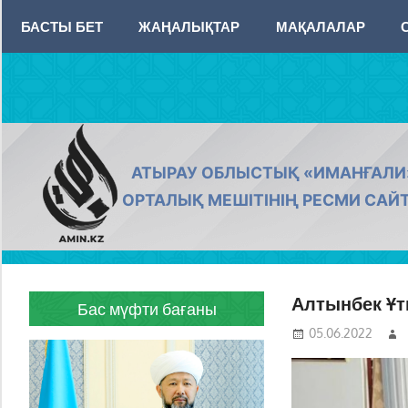
Skip
БАСТЫ БЕТ
ЖАҢАЛЫҚТАР
МАҚАЛАЛАР
to
content
AMIN.KZ
АТЫРАУ ОБЛЫСТЫҚ «ИМАНҒАЛИ
ОРТАЛЫҚ МЕШІТІНІҢ РЕСМИ САЙ
Алтынбек Ұт
Бас мүфти бағаны
05.06.2022