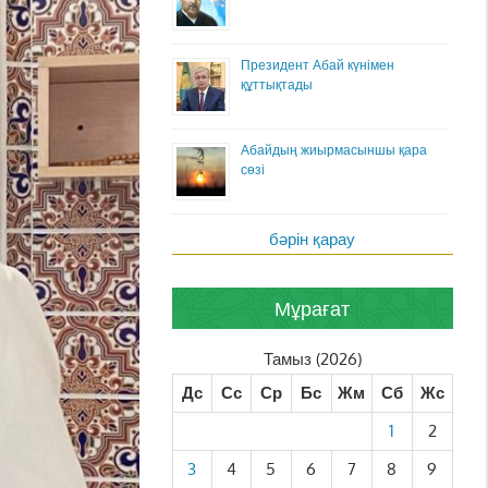
Президент Абай күнімен
құттықтады
Абайдың жиырмасыншы қара
сөзі
бәрін қарау
Мұрағат
Тамыз (2026)
Дс
Сс
Ср
Бс
Жм
Сб
Жс
1
2
3
4
5
6
7
8
9