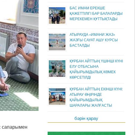
БАС ИМАМ ЕРЕКШЕ
ҚАЖЕТТІЛІГІ БАР БАЛАЛАРДЫ
МЕРЕКЕМЕН ҚҰТТЫҚТАДЫ
АТЫРАУДА «ИМАНИ ЖАЗ»
ЖАЗҒЫ САУАТ АШУ КУРСЫ
БАСТАЛДЫ
ҚҰРБАН АЙТТЫҢ ҮШІНШІ КҮНІ
ЕЛУ ОТБАСЫНА
ҚАЙЫРЫМДЫЛЫҚ КӨМЕК
КӨРСЕТІЛДІ
ҚҰРБАН АЙТТЫҢ ЕКІНШІ КҮНІ:
АТЫРАУ ӨҢІРІНДЕ
ҚАЙЫРЫМДЫЛЫҚ
ШАРАЛАРЫ ЖАЛҒАСТЫ
бәрін қарау
с сапарымен