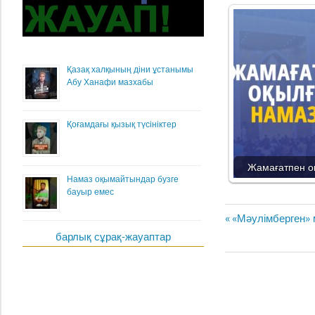
Қазақ халқының діни ұстанымы
Абу Ханафи мазхабы
Қоғамдағы қызық түсініктер
Жамағатпен о
Намаз оқымайтындар бузге
бауыр емес
Жазба
Previous
«Мәулімберген» 
навигациясы
Post:
барлық сұрақ-жауаптар