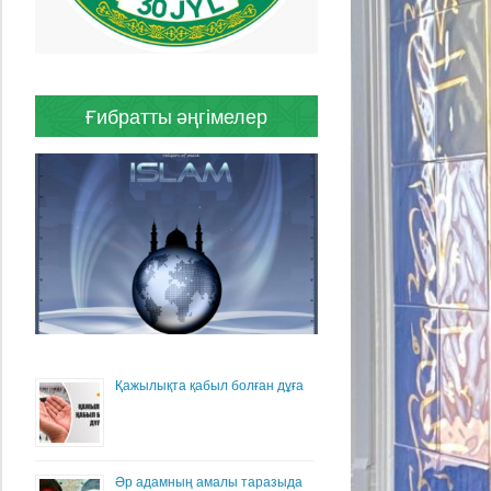
Ғибратты әңгімелер
Қажылықта қабыл болған дұға
Әр адамның амалы таразыда