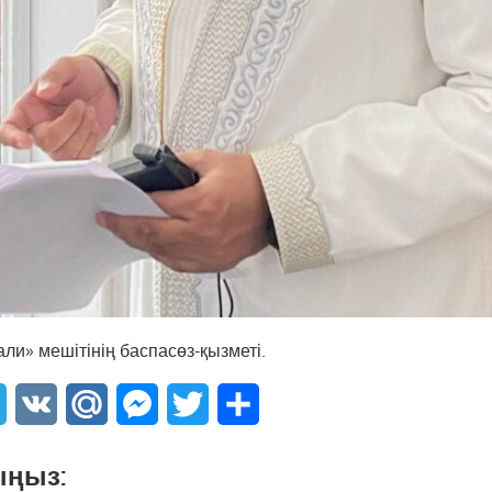
ли» мешітінің баспасөз-қызметі.
sApp
Telegram
VK
Mail.Ru
Messenger
Twitter
Share
ыңыз: