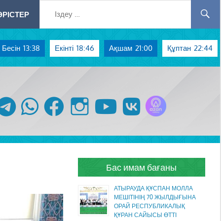
РІСТЕР
Бесін
13:38
Екінті
18:46
Ақшам
21:00
Құптан
22:44
Azan радиосы
telegram
whatsapp
facebook
instagram
youtube
vk
Бас имам бағаны
АТЫРАУДА ҚҰСПАН МОЛЛА
МЕШІТІНІҢ 70 ЖЫЛДЫҒЫНА
ОРАЙ РЕСПУБЛИКАЛЫҚ
ҚҰРАН САЙЫСЫ ӨТТІ