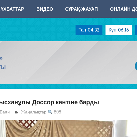
СҰХБАТТАР
ВИДЕО
СҰРАҚ-ЖАУАП
ОНЛАЙН ДӘ
Таң
04:32
Күн
06:16
»
ТЫ
ысханұлы Доссор кентіне барды
Баян
Жаңалықтар
808