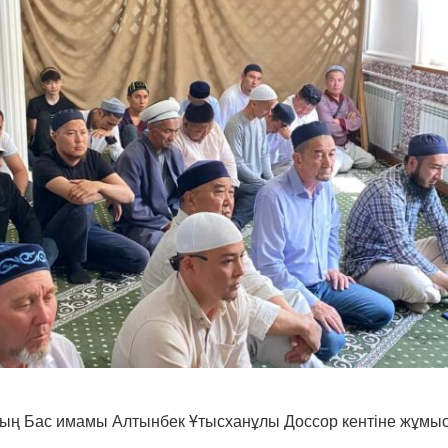
ың Бас имамы Алтынбек Ұтысханұлы Доссор кентіне жұмы