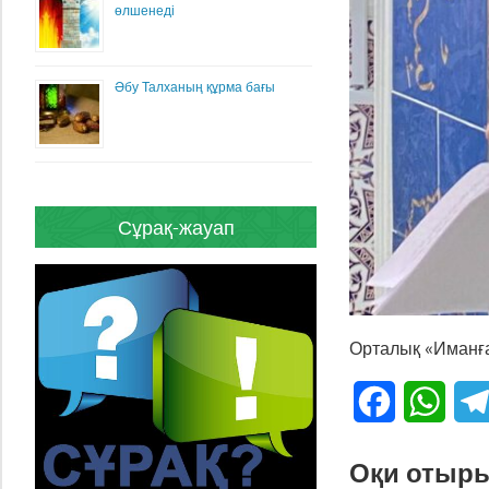
өлшенеді
Әбу Талханың құрма бағы
Сұрақ-жауап
Орталық «Иманға
Facebook
What
Оқи отыр