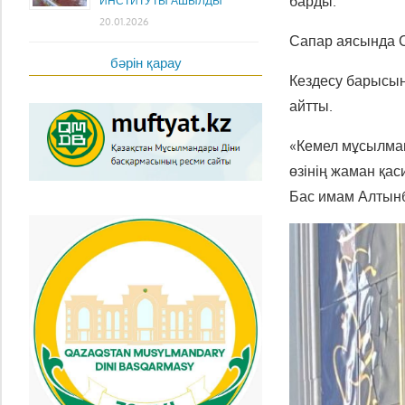
барды.
ИНСТИТУТЫ АШЫЛДЫ
20.01.2026
Сапар аясында С
бәрін қарау
Кездесу барысын
айтты.
«Кемел мұсылман 
өзінің жаман қас
Бас имам Алтын