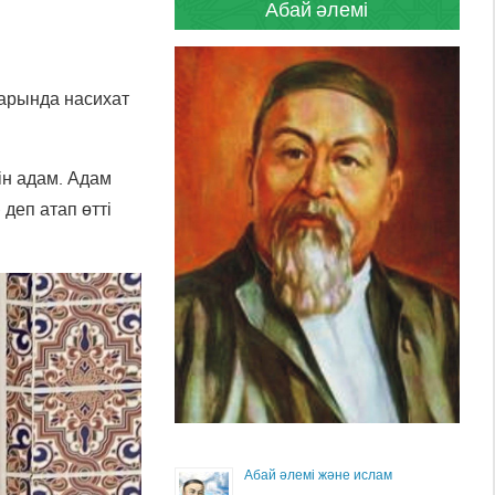
Абай әлемі
тарында насихат
тін адам. Адам
 деп атап өтті
Абай әлемі және ислам