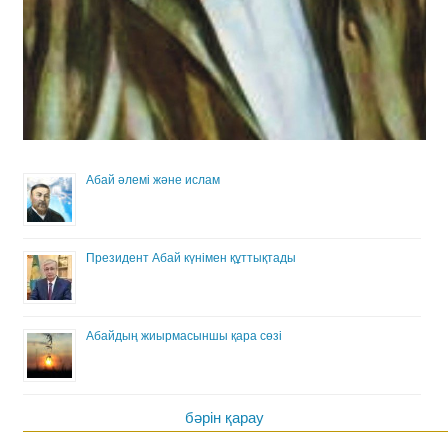
Абай әлемі және ислам
Президент Абай күнімен құттықтады
Абайдың жиырмасыншы қара сөзі
бәрін қарау