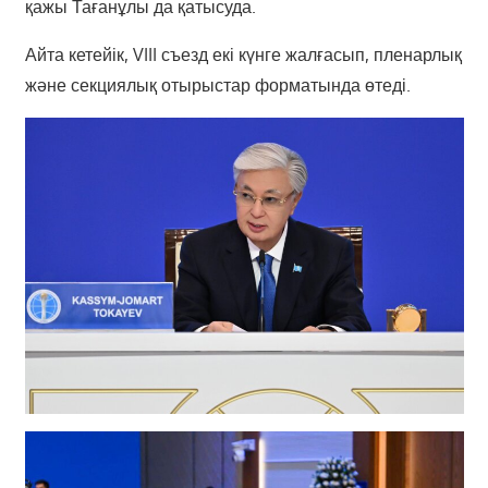
қажы Тағанұлы да қатысуда.
Айта кетейік, VIII съезд екі күнге жалғасып, пленарлық
және секциялық отырыстар форматында өтеді.