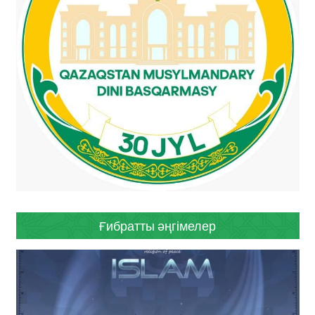
Ғибратты әңгімелер