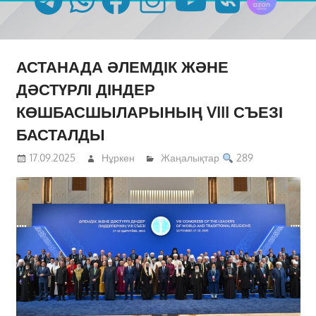
АСТАНАДА ӘЛЕМДІК ЖӘНЕ
ДӘСТҮРЛІ ДІНДЕР
КӨШБАСШЫЛАРЫНЫҢ VIII СЪЕЗІ
БАСТАЛДЫ
17.09.2025
Нұркен
Жаңалықтар
289