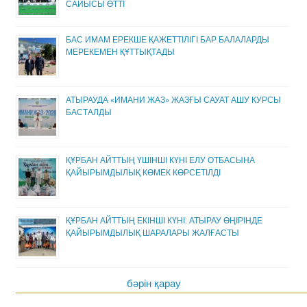
САЙЫСЫ ӨТТІ
БАС ИМАМ ЕРЕКШЕ ҚАЖЕТТІЛІГІ БАР БАЛАЛАРДЫ
МЕРЕКЕМЕН ҚҰТТЫҚТАДЫ
АТЫРАУДА «ИМАНИ ЖАЗ» ЖАЗҒЫ САУАТ АШУ КУРСЫ
БАСТАЛДЫ
ҚҰРБАН АЙТТЫҢ ҮШІНШІ КҮНІ ЕЛУ ОТБАСЫНА
ҚАЙЫРЫМДЫЛЫҚ КӨМЕК КӨРСЕТІЛДІ
ҚҰРБАН АЙТТЫҢ ЕКІНШІ КҮНІ: АТЫРАУ ӨҢІРІНДЕ
ҚАЙЫРЫМДЫЛЫҚ ШАРАЛАРЫ ЖАЛҒАСТЫ
бәрін қарау