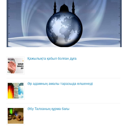
Қажылықта қабыл болған дұға
Әр адамның амалы таразыда өлшенеді
Әбу Талханың құрма бағы