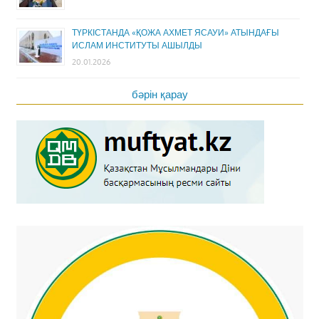
ТҮРКІСТАНДА «ҚОЖА АХМЕТ ЯСАУИ» АТЫНДАҒЫ
ИСЛАМ ИНСТИТУТЫ АШЫЛДЫ
20.01.2026
бәрін қарау