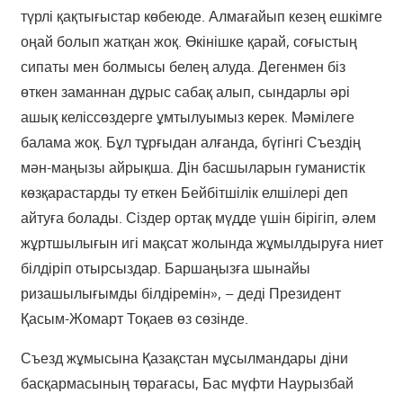
түрлі қақтығыстар көбеюде. Алмағайып кезең ешкімге
оңай болып жатқан жоқ. Өкінішке қарай, соғыстың
сипаты мен болмысы белең алуда. Дегенмен біз
өткен заманнан дұрыс сабақ алып, сындарлы әрі
ашық келіссөздерге ұмтылуымыз керек. Мәмілеге
балама жоқ. Бұл тұрғыдан алғанда, бүгінгі Съездің
мән-маңызы айрықша. Дін басшыларын гуманистік
көзқарастарды ту еткен Бейбітшілік елшілері деп
айтуға болады. Сіздер ортақ мүдде үшін бірігіп, әлем
жұртшылығын игі мақсат жолында жұмылдыруға ниет
білдіріп отырсыздар. Баршаңызға шынайы
ризашылығымды білдіремін», – деді Президент
Қасым-Жомарт Тоқаев өз сөзінде.
Съезд жұмысына Қазақстан мұсылмандары діни
басқармасының төрағасы, Бас мүфти Наурызбай