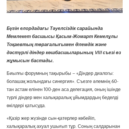
Бүгін елордадағы Тәуелсіздік сарайында
Мемлекет басшысы Қасым-Жомарт Кемелұлы
Тоқаевтың төрағалығымен Әлемдік және
дәстүрлі діндер көшбасшыларының VIII съезі өз
жұмысын бастады.
Биылғы форумның тақырыбы – «Діндер диалогы:
болашақ жолындағы синергия». Съезге әлемнің 60-
тан астам елінен 100-ден аса делегация, оның ішінде
түрлі діндер мен халықаралық ұйымдардың беделді
өкілдері қатысуда.
«Қазір жер жүзінде сын-қатерлер көбейіп,
халықаралық ахуал ушығып тұр. Соның салдарынан