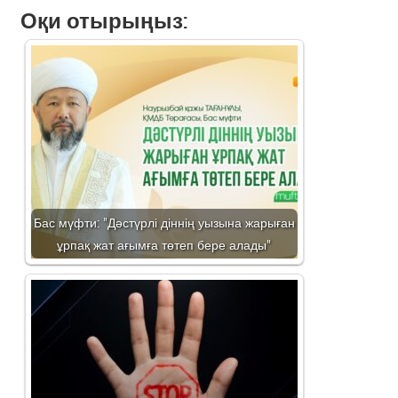
Оқи отырыңыз:
Бас мүфти: "Дәстүрлі діннің уызына жарыған
ұрпақ жат ағымға төтеп бере алады"