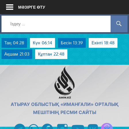
Skip
МӘЗІРГЕ ӨТУ
to
content
Таң
04:28
Күн
06:14
Бесін
13:39
Екінті
18:48
Ақшам
21:03
Құптан
22:48
AMIN.KZ
АТЫРАУ ОБЛЫСТЫҚ «ИМАНҒАЛИ» ОРТАЛЫҚ
МЕШІТІНІҢ РЕСМИ САЙТЫ
Azan радиос
telegram
whatsapp
facebook
instagram
youtube
vk