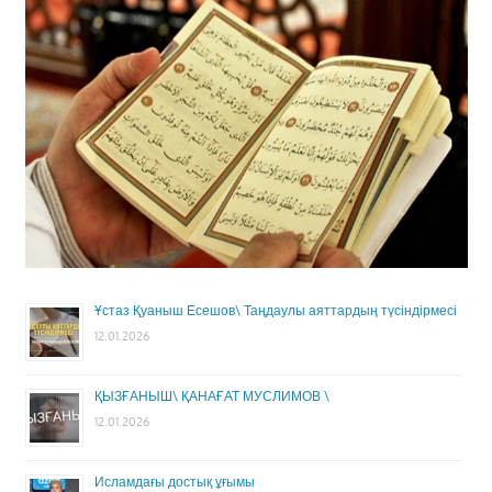
Ұстаз Қуаныш Есешов\ Таңдаулы аяттардың түсіндірмесі
12.01.2026
ҚЫЗҒАНЫШ\ ҚАНАҒАТ МУСЛИМОВ \
12.01.2026
Исламдағы достық ұғымы