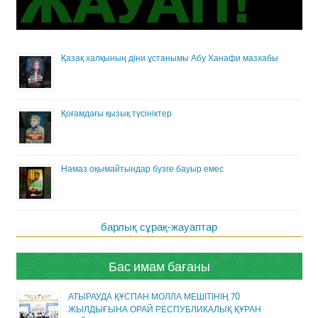
Қазақ халқының діни ұстанымы Абу Ханафи мазхабы
Қоғамдағы қызық түсініктер
Намаз оқымайтындар бузге бауыр емес
барлық сұрақ-жауаптар
Бас имам бағаны
АТЫРАУДА ҚҰСПАН МОЛЛА МЕШІТІНІҢ 70
ЖЫЛДЫҒЫНА ОРАЙ РЕСПУБЛИКАЛЫҚ ҚҰРАН