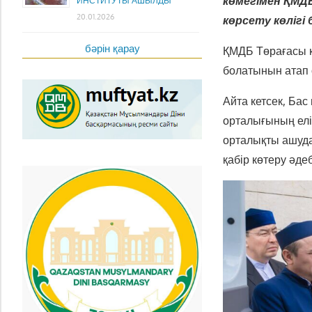
көмегімен ҚМ
ИНСТИТУТЫ АШЫЛДЫ
20.01.2026
көрсету көлігі б
бәрін қарау
ҚМДБ Төрағасы қ
болатынын атап ө
Айта кетсек, Б
орталығының елі
орталықты ашудағ
қабір көтеру әде