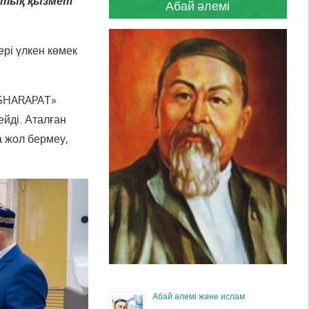
ттық қызмет
Абай әлемі
рі үлкен көмек
-SHARAPAТ»
йді. Аталған
а жол бермеу,
Абай әлемі және ислам