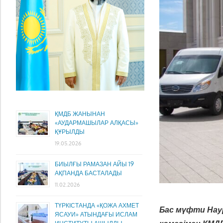
ҚМДБ ЖАНЫНАН
«АУДАРМАШЫЛАР АЛҚАСЫ»
ҚҰРЫЛДЫ
19.05.2026
БИЫЛҒЫ РАМАЗАН АЙЫ 19
АҚПАНДА БАСТАЛАДЫ
11.02.2026
ТҮРКІСТАНДА «ҚОЖА АХМЕТ
Бас мүфти Нау
ЯСАУИ» АТЫНДАҒЫ ИСЛАМ