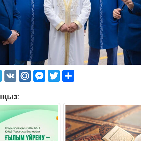
sApp
Telegram
VK
Mail.Ru
Messenger
Twitter
Share
ыңыз: