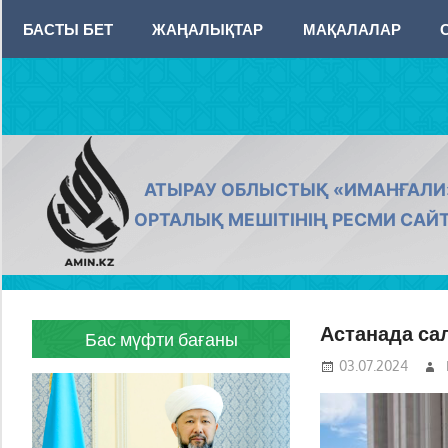
Skip
БАСТЫ БЕТ
ЖАҢАЛЫҚТАР
МАҚАЛАЛАР
to
content
AMIN.KZ
АТЫРАУ ОБЛЫСТЫҚ «ИМАНҒАЛИ
ОРТАЛЫҚ МЕШІТІНІҢ РЕСМИ САЙ
Астанада са
Бас мүфти бағаны
03.07.2024