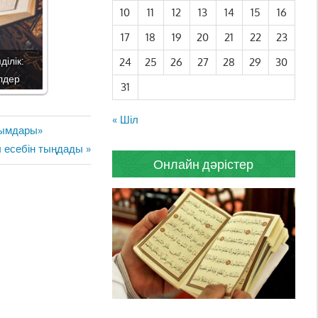
10
11
12
13
14
15
16
17
18
19
20
21
22
23
ілік:
24
25
26
27
28
29
30
елдер
31
« Шіл
лымдары»
 есебін тыңдады
Онлайн дәрістер