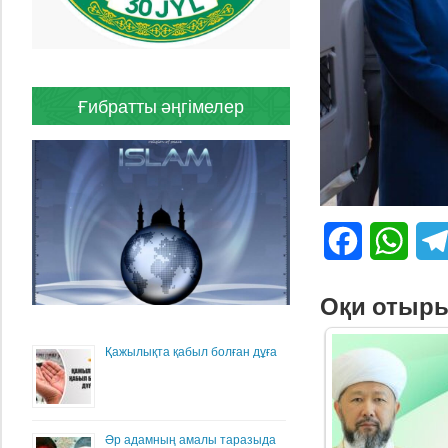
Ғибратты әңгімелер
Facebook
What
Оқи отыр
Қажылықта қабыл болған дұға
Әр адамның амалы таразыда