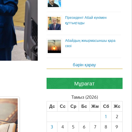
Президент Абай күнімен
құттықтады
Абайдың жиырмасыншы қара
сөзі
бәрін қарау
Мұрағат
Тамыз (2026)
Дс
Сс
Ср
Бс
Жм
Сб
Жс
1
2
3
4
5
6
7
8
9