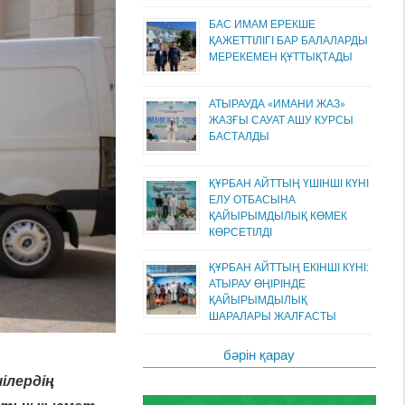
БАС ИМАМ ЕРЕКШЕ
ҚАЖЕТТІЛІГІ БАР БАЛАЛАРДЫ
МЕРЕКЕМЕН ҚҰТТЫҚТАДЫ
АТЫРАУДА «ИМАНИ ЖАЗ»
ЖАЗҒЫ САУАТ АШУ КУРСЫ
БАСТАЛДЫ
ҚҰРБАН АЙТТЫҢ ҮШІНШІ КҮНІ
ЕЛУ ОТБАСЫНА
ҚАЙЫРЫМДЫЛЫҚ КӨМЕК
КӨРСЕТІЛДІ
ҚҰРБАН АЙТТЫҢ ЕКІНШІ КҮНІ:
АТЫРАУ ӨҢІРІНДЕ
ҚАЙЫРЫМДЫЛЫҚ
ШАРАЛАРЫ ЖАЛҒАСТЫ
бәрін қарау
ілердің