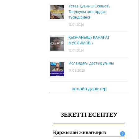
Ұстаз Қуаныш Есешов\
Таңдаулы аяттардың
түсіндірмесі
12.01.2026
ҚЫЗҒАНЫШ\ ҚАНАҒАТ
МУСЛИМОВ \
12.01.2026
Исламдағы достық ұғымы
17.05.2025
онлайн дәрістер