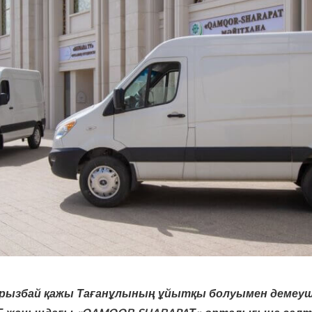
рызбай қажы Тағанұлының ұйытқы болуымен демеуш