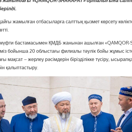
ДБ жанындағы «QAMQOR-SHARAPAТ» орталығына сал
ерілді.
айғы жамылған отбасыларға салттық қызмет көрсету көлікте
тті.
ас мүфти бастамасымен ҚМДБ жанынан ашылған «QAMQOR
міз бойынша 20 облыстағы филиалы тәулік бойы жұмыс істе
ы мақсат – жерлеу рәсімдерін бірізділікке түсіру, ысырапқ
бін қалыптастыру.