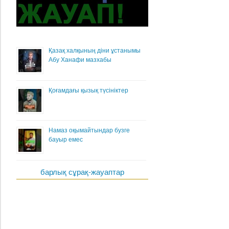
Қазақ халқының діни ұстанымы
Абу Ханафи мазхабы
Қоғамдағы қызық түсініктер
Намаз оқымайтындар бузге
бауыр емес
барлық сұрақ-жауаптар