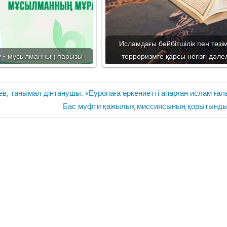
Исламдағы бейбітшілік пен төзімд
 - мұсылманның парызы
терроризмге қарсы негізгі дәл
в, танымал дінтанушы: «Еуропаға өркениетті апарған ислам ға
Next
Бас мүфти қажылық миссиясының қорытынды
Post: