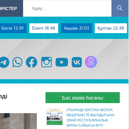
РІСТЕР
Бесін
13:39
Екінті
18:48
Ақшам
21:03
Құптан
22:48
Azan радиосы
telegram
whatsapp
facebook
instagram
youtube
vk
лді
Бас имам бағаны
АТЫРАУДА ҚҰСПАН МОЛЛА
МЕШІТІНІҢ 70 ЖЫЛДЫҒЫНА
ОРАЙ РЕСПУБЛИКАЛЫҚ
ҚҰРАН САЙЫСЫ ӨТТІ