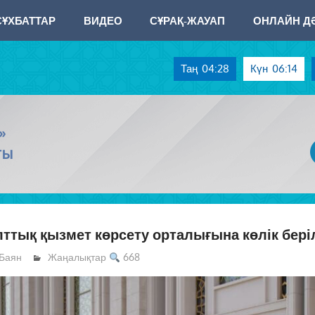
СҰХБАТТАР
ВИДЕО
СҰРАҚ-ЖАУАП
ОНЛАЙН ДӘ
Таң
04:28
Күн
06:14
»
ТЫ
лттық қызмет көрсету орталығына көлік бері
Баян
Жаңалықтар
668