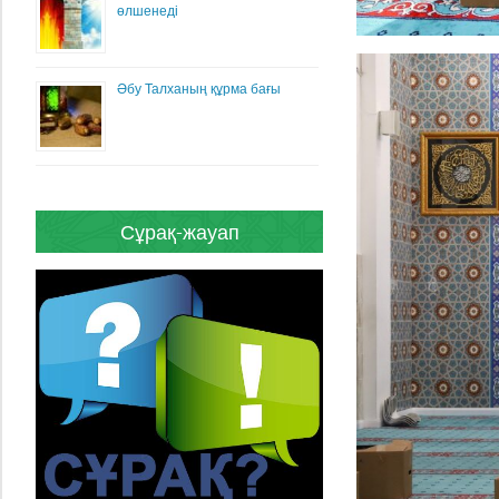
өлшенеді
Әбу Талханың құрма бағы
Сұрақ-жауап