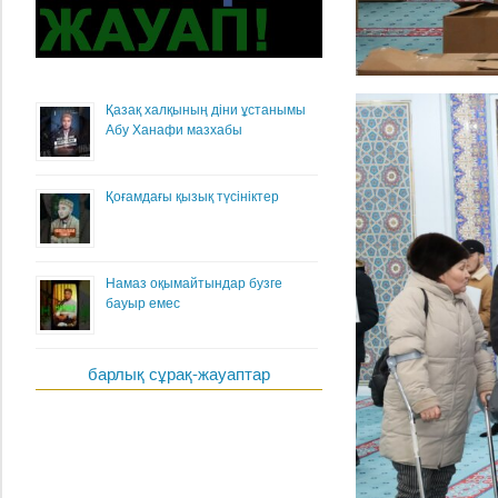
Қазақ халқының діни ұстанымы
Абу Ханафи мазхабы
Қоғамдағы қызық түсініктер
Намаз оқымайтындар бузге
бауыр емес
барлық сұрақ-жауаптар