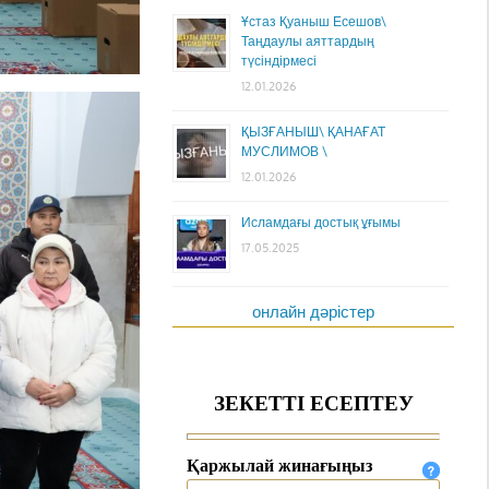
Ұстаз Қуаныш Есешов\
Таңдаулы аяттардың
түсіндірмесі
12.01.2026
ҚЫЗҒАНЫШ\ ҚАНАҒАТ
МУСЛИМОВ \
12.01.2026
Исламдағы достық ұғымы
17.05.2025
онлайн дәрістер