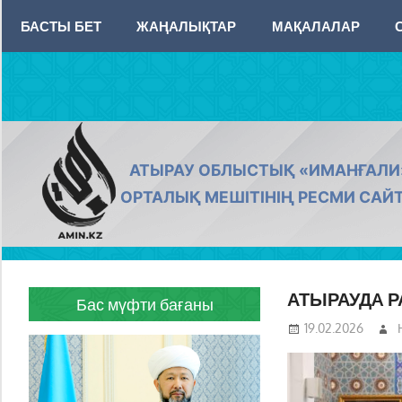
Skip
БАСТЫ БЕТ
ЖАҢАЛЫҚТАР
МАҚАЛАЛАР
to
content
AMIN.KZ
АТЫРАУ ОБЛЫСТЫҚ «ИМАНҒАЛИ
ОРТАЛЫҚ МЕШІТІНІҢ РЕСМИ САЙ
АТЫРАУДA 
Бас мүфти бағаны
19.02.2026