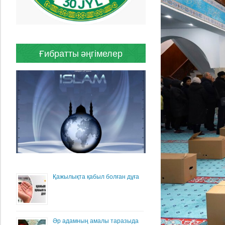
Ғибратты әңгімелер
Қажылықта қабыл болған дұға
Әр адамның амалы таразыда