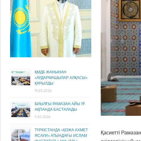
ҚМДБ ЖАНЫНАН
«АУДАРМАШЫЛАР АЛҚАСЫ»
ҚҰРЫЛДЫ
19.05.2026
БИЫЛҒЫ РАМАЗАН АЙЫ 19
АҚПАНДА БАСТАЛАДЫ
11.02.2026
ТҮРКІСТАНДА «ҚОЖА АХМЕТ
Қасиетті Рамаза
ЯСАУИ» АТЫНДАҒЫ ИСЛАМ