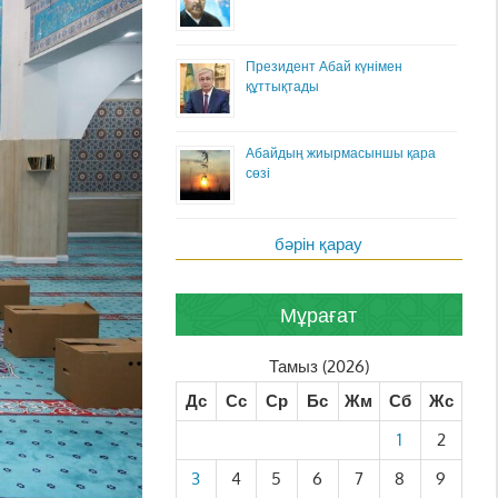
Президент Абай күнімен
құттықтады
Абайдың жиырмасыншы қара
сөзі
бәрін қарау
Мұрағат
Тамыз (2026)
Дс
Сс
Ср
Бс
Жм
Сб
Жс
1
2
3
4
5
6
7
8
9