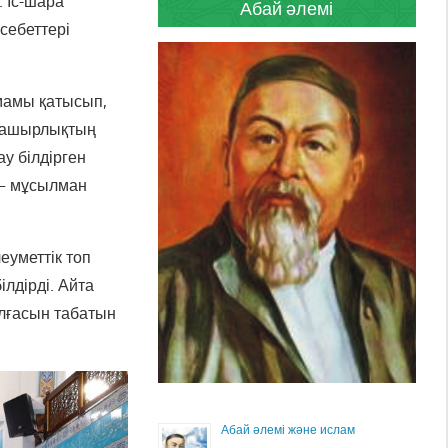
 Іс-шара
Абай әлемі
себеттері
мамы қатысып,
анашырлықтың
у білдірген
 – мұсылман
еуметтік топ
лдірді. Айта
лғасын табатын
Абай әлемі және ислам