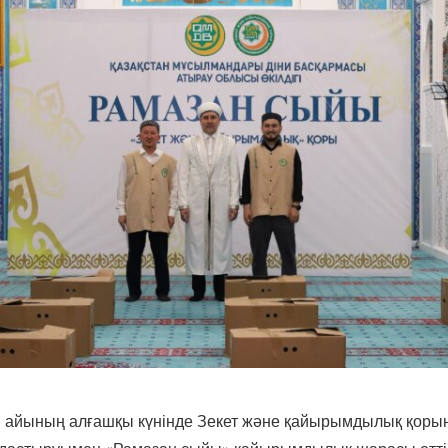
н айының алғашқы күнінде Зекет және қайырымдылық қорын