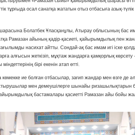
мдастыруымен «Рамазан сыйы» қайырымдылық шарасы өтті.
ік тұрғыда осал санатқа жататын отыз отбасыға азық-түлік 
арасына Болатбек Ұласқанұлы, Атырау облысының бас и
тқа Рамазан айының қадір-қасиеті, қайырымдылық пен ж
ғылымды насихат айтты. Сондай-ақ бас имам игі іске қолда
арға алғысын жеткізіп, мұқтаж жандарға қамқорлық көрсету
міндеттерінің бірі екенін атап өтті.
көмекке ие болған отбасылар, зағип жандар мен өзге де әл
стырушылар мен демеушілерге шынайы ризашылықтарын бі
 қайырымдылық бастамалары қасиетті Рамазан айы бойы жа