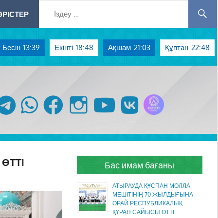
РІСТЕР
Бесін
13:39
Екінті
18:48
Ақшам
21:03
Құптан
22:48
Azan радиосы
telegram
whatsapp
facebook
instagram
youtube
vk
ӨТТІ
Бас имам бағаны
АТЫРАУДА ҚҰСПАН МОЛЛА
МЕШІТІНІҢ 70 ЖЫЛДЫҒЫНА
ОРАЙ РЕСПУБЛИКАЛЫҚ
ҚҰРАН САЙЫСЫ ӨТТІ