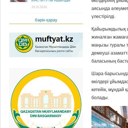
өкілдерінің ұйы
ИНСТИТУТЫ АШЫЛДЫ
20.01.2026
аясында әлеуметт
үлестірілді.
бәрін қарау
Қайырымдылық ш
жиналған жамаға
маңызы туралы та
демеуші азаматт
баласының басты 
Шара барысында 
өкілдері ұйымда
кетейік, мұндай
болады.