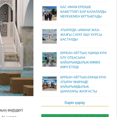
БАС ИМАМ ЕРЕКШЕ
ҚАЖЕТТІЛІГІ БАР БАЛАЛАРДЫ
МЕРЕКЕМЕН ҚҰТТЫҚТАДЫ
АТЫРАУДА «ИМАНИ ЖАЗ»
ЖАЗҒЫ САУАТ АШУ КУРСЫ
БАСТАЛДЫ
ҚҰРБАН АЙТТЫҢ ҮШІНШІ КҮНІ
ЕЛУ ОТБАСЫНА
ҚАЙЫРЫМДЫЛЫҚ КӨМЕК
КӨРСЕТІЛДІ
ҚҰРБАН АЙТТЫҢ ЕКІНШІ КҮНІ:
АТЫРАУ ӨҢІРІНДЕ
ҚАЙЫРЫМДЫЛЫҚ
ШАРАЛАРЫ ЖАЛҒАСТЫ
бәрін қарау
ың өңірдегі