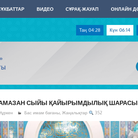
СҰХБАТТАР
ВИДЕО
СҰРАҚ-ЖАУАП
ОНЛАЙН ДӘ
Таң
04:28
Күн
06:14
»
ТЫ
РАМАЗАН СЫЙЫ ҚАЙЫРЫМДЫЛЫҚ ШАРАСЫ 
Нұркен
Бас имам бағаны
,
Жаңалықтар
352