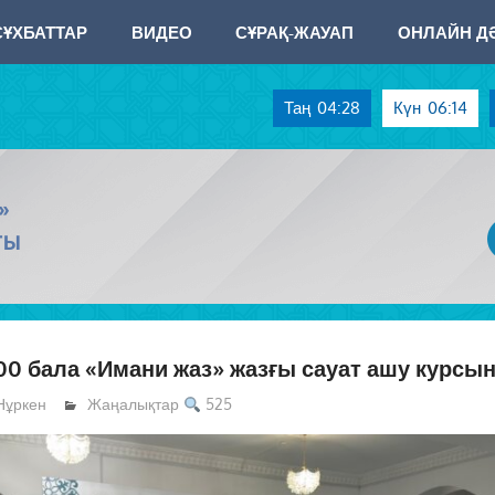
СҰХБАТТАР
ВИДЕО
СҰРАҚ-ЖАУАП
ОНЛАЙН ДӘ
Таң
04:28
Күн
06:14
»
ТЫ
00 бала «Имани жаз» жазғы сауат ашу курсы
Нұркен
Жаңалықтар
525