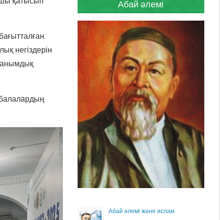
ушы қатысып
Абай әлемі
бағытталған.
лық негіздерін
 танымдық
 балалардың
Абай әлемі және ислам