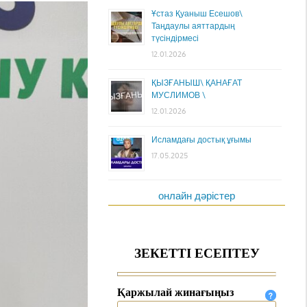
Ұстаз Қуаныш Есешов\
Таңдаулы аяттардың
түсіндірмесі
12.01.2026
ҚЫЗҒАНЫШ\ ҚАНАҒАТ
МУСЛИМОВ \
12.01.2026
Исламдағы достық ұғымы
17.05.2025
онлайн дәрістер