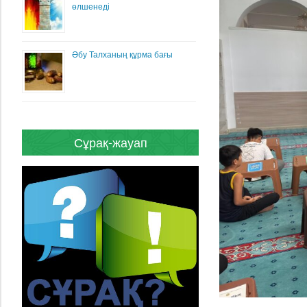
өлшенеді
Әбу Талханың құрма бағы
Сұрақ-жауап