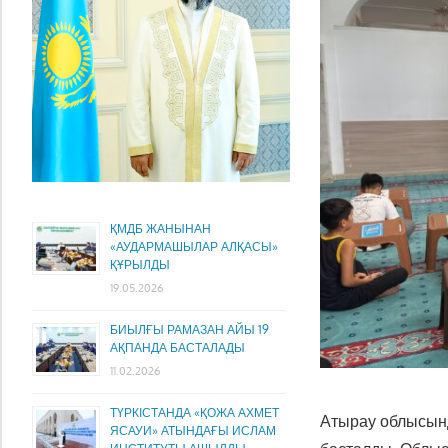
ҚМДБ ЖАНЫНАН
«АУДАРМАШЫЛАР АЛҚАСЫ»
ҚҰРЫЛДЫ
19.05.2026
БИЫЛҒЫ РАМАЗАН АЙЫ 19
АҚПАНДА БАСТАЛАДЫ
11.02.2026
ТҮРКІСТАНДА «ҚОЖА АХМЕТ
Атырау облысынд
ЯСАУИ» АТЫНДАҒЫ ИСЛАМ