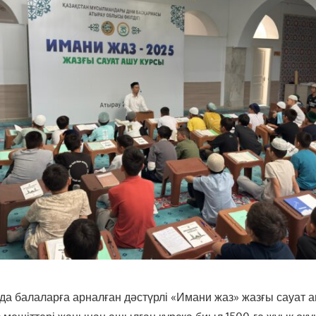
а балаларға арналған дәстүрлі «Имани жаз» жазғы сауат 