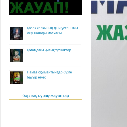
Қазақ халқының діни ұстанымы
Абу Ханафи мазхабы
Қоғамдағы қызық түсініктер
Намаз оқымайтындар бузге
бауыр емес
барлық сұрақ-жауаптар