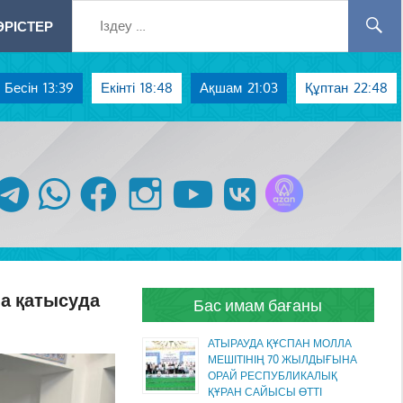
РІСТЕР
Бесін
13:39
Екінті
18:48
Ақшам
21:03
Құптан
22:48
Azan радиосы
telegram
whatsapp
facebook
instagram
youtube
vk
на қатысуда
Бас имам бағаны
АТЫРАУДА ҚҰСПАН МОЛЛА
МЕШІТІНІҢ 70 ЖЫЛДЫҒЫНА
ОРАЙ РЕСПУБЛИКАЛЫҚ
ҚҰРАН САЙЫСЫ ӨТТІ