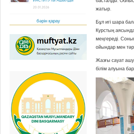
басталды. Облыс
ИНСТИТУТЫ АШЫЛДЫ
20.01.2026
жатыр.
бәрін қарау
Бұл игі шара ба
Курстың аясында
меңгереді. Соны
ойындар мен тәр
Жазғы сауат аш
білім алуына бар