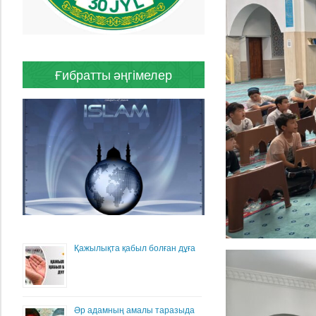
Ғибратты әңгімелер
Қажылықта қабыл болған дұға
Әр адамның амалы таразыда