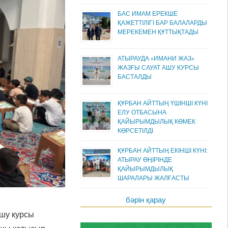
БАС ИМАМ ЕРЕКШЕ
ҚАЖЕТТІЛІГІ БАР БАЛАЛАРДЫ
МЕРЕКЕМЕН ҚҰТТЫҚТАДЫ
АТЫРАУДА «ИМАНИ ЖАЗ»
ЖАЗҒЫ САУАТ АШУ КУРСЫ
БАСТАЛДЫ
ҚҰРБАН АЙТТЫҢ ҮШІНШІ КҮНІ
ЕЛУ ОТБАСЫНА
ҚАЙЫРЫМДЫЛЫҚ КӨМЕК
КӨРСЕТІЛДІ
ҚҰРБАН АЙТТЫҢ ЕКІНШІ КҮНІ:
АТЫРАУ ӨҢІРІНДЕ
ҚАЙЫРЫМДЫЛЫҚ
ШАРАЛАРЫ ЖАЛҒАСТЫ
бәрін қарау
ашу курсы