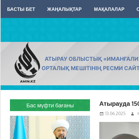
Skip
БАСТЫ БЕТ
ЖАҢАЛЫҚТАР
МАҚАЛАЛАР
to
content
AMIN.KZ
АТЫРАУ ОБЛЫСТЫҚ «ИМАНҒАЛИ
ОРТАЛЫҚ МЕШІТІНІҢ РЕСМИ САЙ
Атырауда 15
Бас мүфти бағаны
13.06.2025