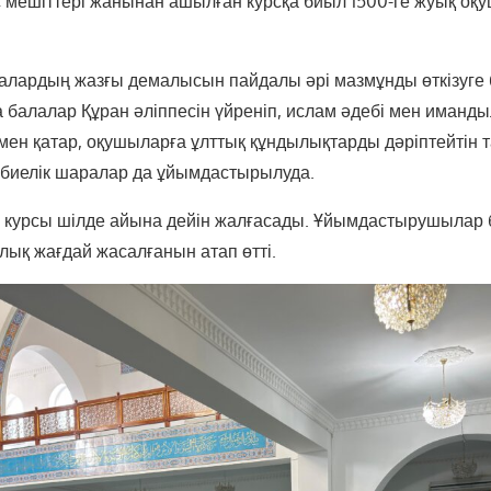
 мешіттері жанынан ашылған курсқа биыл 1500-ге жуық оқ
лалардың жазғы демалысын пайдалы әрі мазмұнды өткізуге 
 балалар Құран әліппесін үйреніп, ислам әдебі мен иманды
мен қатар, оқушыларға ұлттық құндылықтарды дәріптейтін
биелік шаралар да ұйымдастырылуда.
у курсы шілде айына дейін жалғасады. Ұйымдастырушылар
лық жағдай жасалғанын атап өтті.