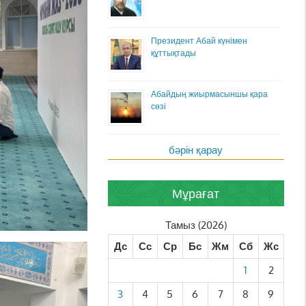
Президент Абай күнімен
құттықтады
Абайдың жиырмасыншы қара
сөзі
бәрін қарау
Мұрағат
Тамыз (2026)
Дс
Сс
Ср
Бс
Жм
Сб
Жс
1
2
3
4
5
6
7
8
9