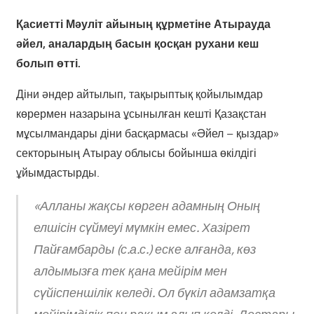
Қасиетті Мәуліт айының құрметіне Атырауда
әйел, аналардың басын қосқан рухани кеш
болып өтті.
Діни әндер айтылып, тақырыптық қойылымдар
көрермен назарына ұсынылған кешті Қазақстан
мұсылмандары діни басқармасы «Әйел – қыздар»
секторының Атырау облысы бойынша өкілдігі
ұйымдастырды.
«Алланы жақсы көрген адамның Оның
елшісін сүймеуі мүмкін емес. Хазірет
Пайғамбарды (с.а.с.) еске алғанда, көз
алдымызға тек қана мейірім мен
сүйіспеншілік келеді. Ол бүкіл адамзатқа