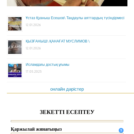
Ұстаз Қуаныш Есешов\ Таңдаулы аяттардың түсіндірмесі
12.01.2026
ҚЫЗҒАНЫШ\ ҚАНАҒАТ МУСЛИМОВ \
12.01.2026
Исламдағы достық ұғымы
17.05.2025
онлайн дәрістер