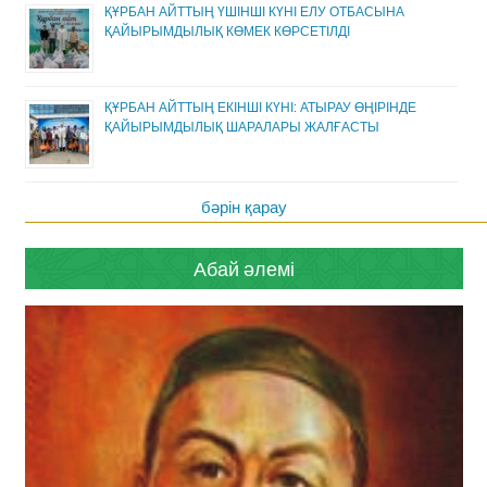
ҚҰРБАН АЙТТЫҢ ҮШІНШІ КҮНІ ЕЛУ ОТБАСЫНА
ҚАЙЫРЫМДЫЛЫҚ КӨМЕК КӨРСЕТІЛДІ
ҚҰРБАН АЙТТЫҢ ЕКІНШІ КҮНІ: АТЫРАУ ӨҢІРІНДЕ
ҚАЙЫРЫМДЫЛЫҚ ШАРАЛАРЫ ЖАЛҒАСТЫ
бәрін қарау
Абай әлемі