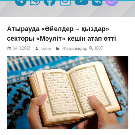
Атырауда «Әйелдер – қыздар»
секторы «Мәуліт» кешін атап өтті
04.11.2021
Баян
Жаңалықтар
1007