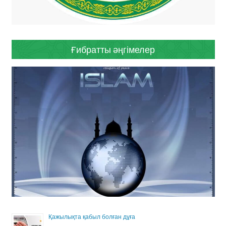
Ғибратты әңгімелер
Қажылықта қабыл болған дұға