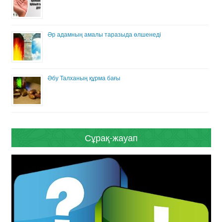
Әр адамның амалы таразыда өлшенеді
Әбу Талханың құрма бағы
Сұрақ-жауап