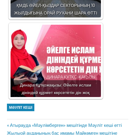
ҚМДБ ӘЙЕЛ-ҚЫЗДАР СЕКТОРЫНЫҢ 10
ЖЫЛДЫҒЫНА ОРАЙ РУХАНИ ШАРА ӨТТІ
Динара Құтқожақызы: Әйелге ислам
дініндей құрмет көрсететін дін жоқ
МӘУЛІТ КЕШІ
Жазба
Previous
Атырауда «Мәулімберген» мешітінде Мәуліт кеші өтті
навигациясы
Next
Post:
Жылыой ауданының бас имамы Майкөмген мешітіне