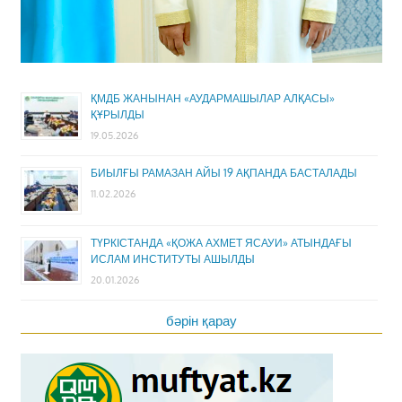
ҚМДБ ЖАНЫНАН «АУДАРМАШЫЛАР АЛҚАСЫ»
ҚҰРЫЛДЫ
19.05.2026
БИЫЛҒЫ РАМАЗАН АЙЫ 19 АҚПАНДА БАСТАЛАДЫ
11.02.2026
ТҮРКІСТАНДА «ҚОЖА АХМЕТ ЯСАУИ» АТЫНДАҒЫ
ИСЛАМ ИНСТИТУТЫ АШЫЛДЫ
20.01.2026
бәрін қарау