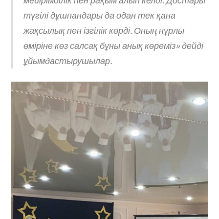
мейірімділік пен рақым алып келді. Достары
түгілі дұшпандары да одан тек қана
жақсылық пен ізгілік көрді. Оның нұрлы
өміріне көз салсақ бұны анық көреміз» дейді
ұйымдастырушылар.