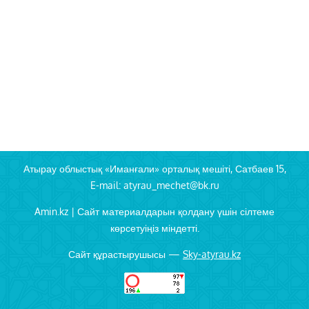
Атырау облыстық «Иманғали» орталық мешіті, Сатбаев 15,
E-mail: atyrau_mechet@bk.ru
Amin.kz | Сайт материалдарын қолдану үшін сілтеме
көрсетуіңіз міндетті.
Сайт құрастырушысы —
Sky-atyrau.kz