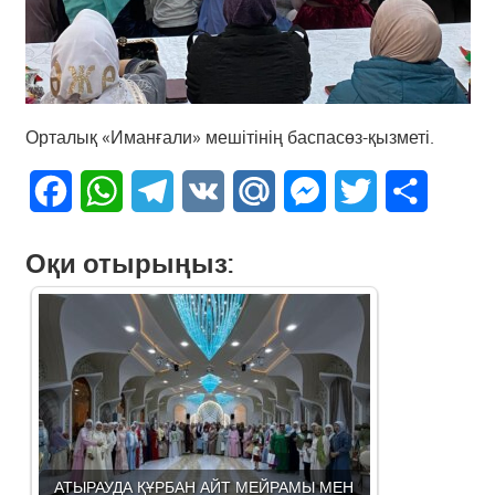
Орталық «Иманғали» мешітінің баспасөз-қызметі.
Facebook
WhatsApp
Telegram
VK
Mail.Ru
Messenger
Twitter
Share
Оқи отырыңыз:
АТЫРАУДА ҚҰРБАН АЙТ МЕЙРАМЫ МЕН