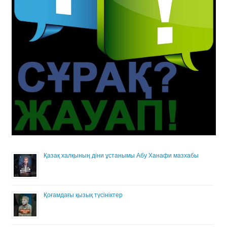
Қазақ халқының діни ұстанымы Абу Ханафи мазхабы
Қоғамдағы қызық түсініктер