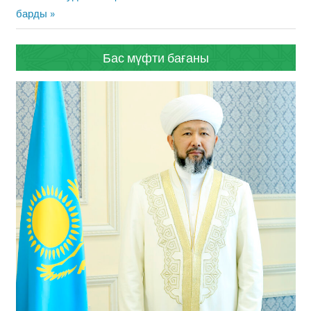
Post:
барды
Бас мүфти бағаны