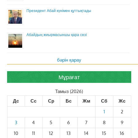
Президент Абай күнімен құттықтады
Абайдың жиырмасыншы қара сөзі
бәрін қарау
Мұрағат
Тамыз (2026)
Дс
Сс
Ср
Бс
Жм
Сб
Жс
1
2
3
4
5
6
7
8
9
10
11
12
13
14
15
16