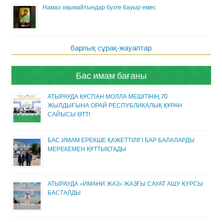
Намаз оқымайтындар бузге бауыр емес
барлық сұрақ-жауаптар
Бас имам бағаны
АТЫРАУДА ҚҰСПАН МОЛЛА МЕШІТІНІҢ 70
ЖЫЛДЫҒЫНА ОРАЙ РЕСПУБЛИКАЛЫҚ ҚҰРАН
САЙЫСЫ ӨТТІ
БАС ИМАМ ЕРЕКШЕ ҚАЖЕТТІЛІГІ БАР БАЛАЛАРДЫ
МЕРЕКЕМЕН ҚҰТТЫҚТАДЫ
АТЫРАУДА «ИМАНИ ЖАЗ» ЖАЗҒЫ САУАТ АШУ КУРСЫ
БАСТАЛДЫ