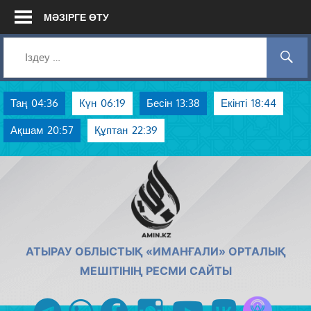
Skip
МӘЗІРГЕ ӨТУ
to
content
Таң
04:36
Күн
06:19
Бесін
13:38
Екінті
18:44
Ақшам
20:57
Құптан
22:39
AMIN.KZ
АТЫРАУ ОБЛЫСТЫҚ «ИМАНҒАЛИ» ОРТАЛЫҚ
МЕШІТІНІҢ РЕСМИ САЙТЫ
Azan радиос
telegram
whatsapp
facebook
instagram
youtube
vk