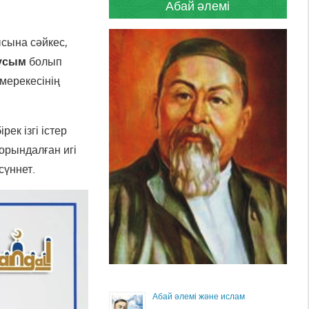
Абай әлемі
ысына сәйкес,
усым
болып
мерекесінің
ек ізгі істер
орындалған игі
сүннет.
Абай әлемі және ислам