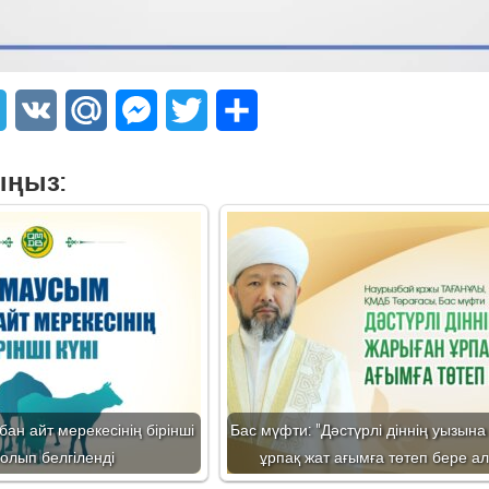
sApp
Telegram
VK
Mail.Ru
Messenger
Twitter
Share
ыңыз:
бан айт мерекесінің бірінші
Бас мүфти: "Дәстүрлі діннің уызын
болып белгіленді
ұрпақ жат ағымға төтеп бере а