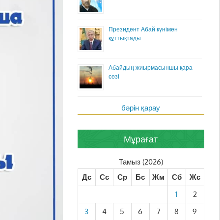
Президент Абай күнімен
құттықтады
Абайдың жиырмасыншы қара
сөзі
бәрін қарау
Мұрағат
Тамыз (2026)
Дс
Сс
Ср
Бс
Жм
Сб
Жс
1
2
3
4
5
6
7
8
9