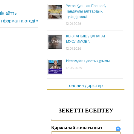
Ұстаз Қуаныш Есешов\
Таңдаулы аяттардың
ін айтты
түсіндірмесі
н форматта өтеді
12.01.2026
ҚЫЗҒАНЫШ\ ҚАНАҒАТ
МУСЛИМОВ \
12.01.2026
Исламдағы достық ұғымы
17.05.2025
онлайн дәрістер