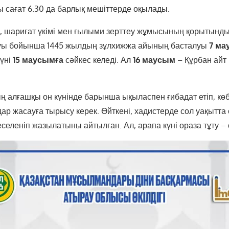
ы сағат 6.30 да барлық мешіттерде оқылады.
ік, шариғат үкімі мен ғылыми зерттеу жұмысының қорытынд
уы бойынша 1445 жылдың зұлхижжа айының басталуы
7 ма
күні
15 маусымға
сәйкес келеді. Ал
16 маусым
– Құрбан айт 
алғашқы он күнінде барынша ықыласпен ғибадат етіп, көбір
ар жасауға тырысу керек. Өйткені, хадистерде сол уақытта 
еселеніп жазылатыны айтылған. Ал, арапа күні ораза тұту – 