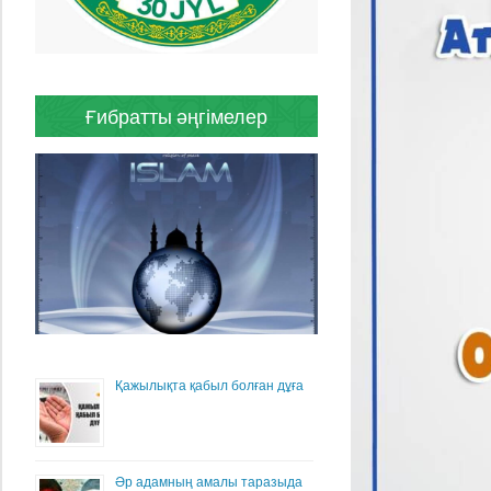
Ғибратты әңгімелер
Қажылықта қабыл болған дұға
Әр адамның амалы таразыда