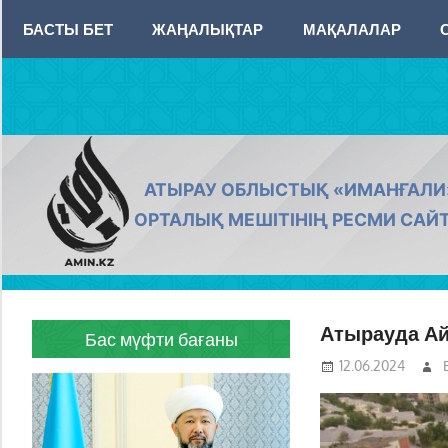
Skip
БАСТЫ БЕТ
ЖАҢАЛЫҚТАР
МАҚАЛАЛАР
to
content
AMIN.KZ
АТЫРАУ ОБЛЫСТЫҚ «ИМАНҒАЛИ
ОРТАЛЫҚ МЕШІТІНІҢ РЕСМИ САЙ
Атырауда Ай
Бас мүфти бағаны
12.06.2024