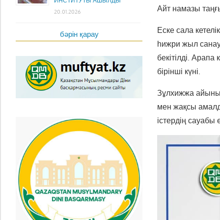
ИНСТИТУТЫ АШЫЛДЫ
Айт намазы таңғ
20.01.2026
Еске сала кетел
бәрін қарау
һижри жыл сана
бекітілді. Арапа 
бірінші күні.
Зұлхижжа айының 
мен жақсы амалд
істердің сауабы 