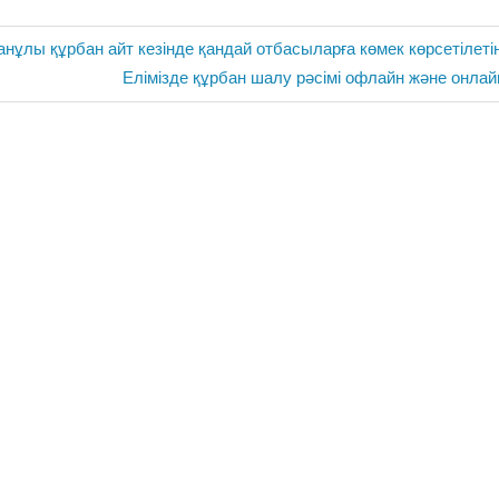
нұлы құрбан айт кезінде қандай отбасыларға көмек көрсетілетін
Next
Елімізде құрбан шалу рәсімі офлайн және онлай
Post: