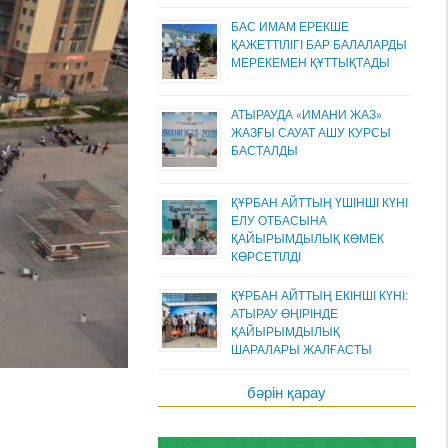
БАС ИМАМ ЕРЕКШЕ
ҚАЖЕТТІЛІГІ БАР БАЛАЛАРДЫ
МЕРЕКЕМЕН ҚҰТТЫҚТАДЫ
АТЫРАУДА «ИМАНИ ЖАЗ»
ЖАЗҒЫ САУАТ АШУ КУРСЫ
БАСТАЛДЫ
ҚҰРБАН АЙТТЫҢ ҮШІНШІ КҮНІ
ЕЛУ ОТБАСЫНА
ҚАЙЫРЫМДЫЛЫҚ КӨМЕК
КӨРСЕТІЛДІ
ҚҰРБАН АЙТТЫҢ ЕКІНШІ КҮНІ:
АТЫРАУ ӨҢІРІНДЕ
ҚАЙЫРЫМДЫЛЫҚ
ШАРАЛАРЫ ЖАЛҒАСТЫ
бәрін қарау