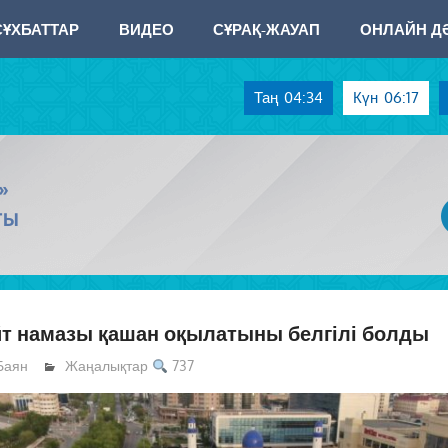
СҰХБАТТАР
ВИДЕО
СҰРАҚ-ЖАУАП
ОНЛАЙН ДӘ
Таң
04:34
Күн
06:17
»
ТЫ
т намазы қашан оқылатыны белгілі болды
Баян
Жаңалықтар
737