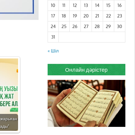
10
11
12
13
14
15
16
17
18
19
20
21
22
23
24
25
26
27
28
29
30
31
« Шіл
Онлайн дәрістер
а жарыған
лады"