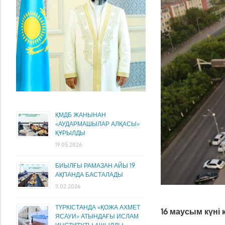
ҚМДБ ЖАНЫНАН
«АУДАРМАШЫЛАР АЛҚАСЫ»
ҚҰРЫЛДЫ
19.05.2026
БИЫЛҒЫ РАМАЗАН АЙЫ 19
АҚПАНДА БАСТАЛАДЫ
11.02.2026
ТҮРКІСТАНДА «ҚОЖА АХМЕТ
16 маусым күні 
ЯСАУИ» АТЫНДАҒЫ ИСЛАМ