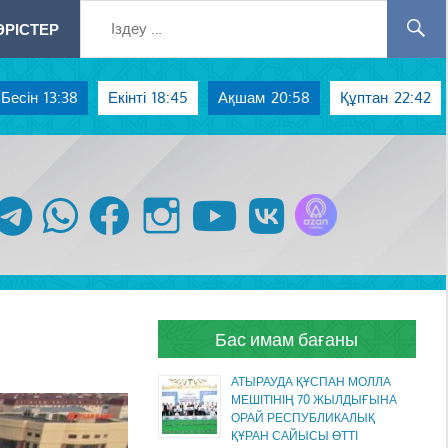
РІСТЕР
Бесін
13:38
Екінті
18:45
Ақшам
20:58
Құптан
22:42
Azan радиосы
telegram
whatsapp
facebook
instagram
youtube
vk
Бас имам бағаны
АТЫРАУДА ҚҰСПАН МОЛЛА
МЕШІТІНІҢ 70 ЖЫЛДЫҒЫНА
ОРАЙ РЕСПУБЛИКАЛЫҚ
ҚҰРАН САЙЫСЫ ӨТТІ