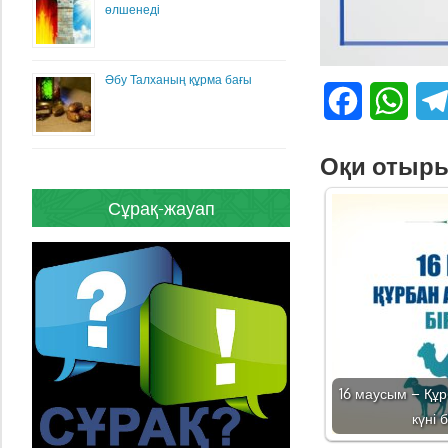
өлшенеді
Әбу Талханың құрма бағы
Facebook
What
Оқи отыр
Сұрақ-жауап
16 маусым – Құр
күні 