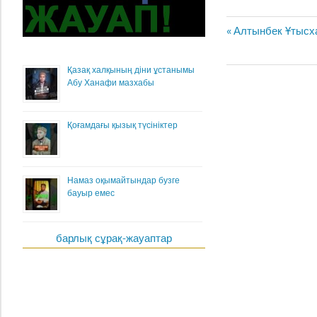
Жазба
Previous
Алтынбек Ұтысха
навигациясы
Post:
Қазақ халқының діни ұстанымы
Абу Ханафи мазхабы
Қоғамдағы қызық түсініктер
Намаз оқымайтындар бузге
бауыр емес
барлық сұрақ-жауаптар