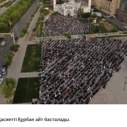
қасиетті Құрбан айт басталады.