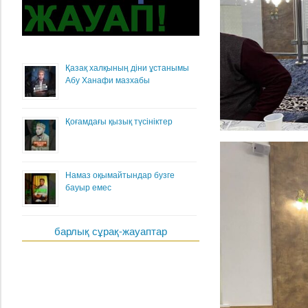
Қазақ халқының діни ұстанымы
Абу Ханафи мазхабы
Қоғамдағы қызық түсініктер
Намаз оқымайтындар бузге
бауыр емес
барлық сұрақ-жауаптар