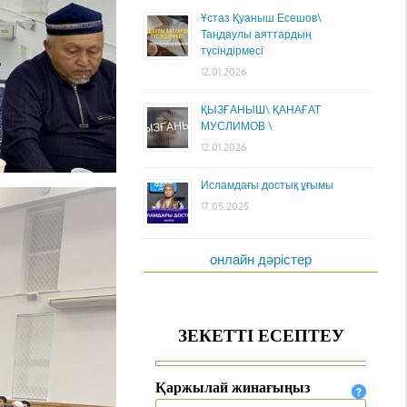
Ұстаз Қуаныш Есешов\
Таңдаулы аяттардың
түсіндірмесі
12.01.2026
ҚЫЗҒАНЫШ\ ҚАНАҒАТ
МУСЛИМОВ \
12.01.2026
Исламдағы достық ұғымы
17.05.2025
онлайн дәрістер