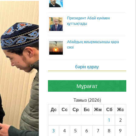
Президент Абай күнімен
құттықтады
Абайдың жиырмасыншы қара
сөзі
бәрін қарау
Мұрағат
Тамыз (2026)
Дс
Сс
Ср
Бс
Жм
Сб
Жс
1
2
3
4
5
6
7
8
9