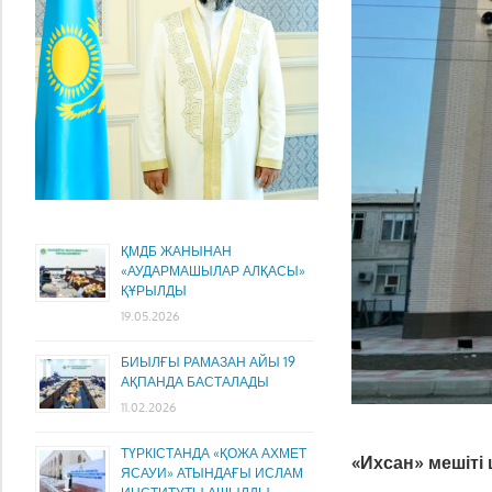
ҚМДБ ЖАНЫНАН
«АУДАРМАШЫЛАР АЛҚАСЫ»
ҚҰРЫЛДЫ
19.05.2026
БИЫЛҒЫ РАМАЗАН АЙЫ 19
АҚПАНДА БАСТАЛАДЫ
11.02.2026
ТҮРКІСТАНДА «ҚОЖА АХМЕТ
«Ихсан» мешіті
ЯСАУИ» АТЫНДАҒЫ ИСЛАМ