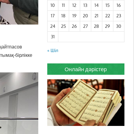
10
11
12
13
14
15
16
17
18
19
20
21
22
23
24
25
26
27
28
29
30
31
ңайтпасов
« Шіл
тымақ-бірлікке
Онлайн дәрістер