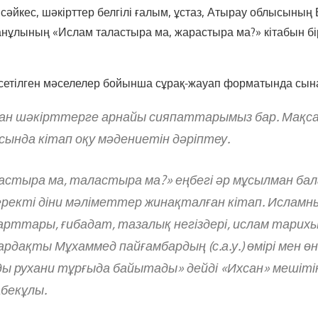
сәйкес, шәкірттер белгілі ғалым, ұстаз, Атырау облысының
нұлының «Ислам таластыра ма, жарастыра ма?» кітабын бір
өрсетілген мәселелер бойынша сұрақ-жауап форматында сын
қан шәкірттерге арнайы сияпаттарымыз бар. Мақ
ында кітап оқу мәдениетін дәріптеу.
стыра ма, таластыра ма?» еңбегі әр мұсылман бала
еректі діни мәліметтер жинақталған кітап. Исламн
рттары, ғибадат, тазалық негіздері, ислам тарихын
ардақты Мұхаммед пайғамбардың (с.а.у.) өмірі мен өн
ды рухани тұрғыда байытады» дейді «Ихсан» мешіті
бекұлы.