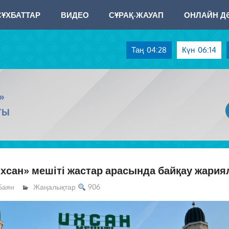
СҰХБАТТАР
ВИДЕО
СҰРАҚ-ЖАУАП
ОНЛАЙН ДӘ
Таң
04:28
Күн
06:14
»
ТЫ
хсан» мешіті жастар арасында байқау жари
Баян
Жаңалықтар
906