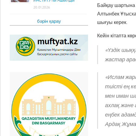
ИНСТИТУТЫ АШЫЛДЫ
Байқау шартына 
20.01.2026
Алтынбек Ұтысха
бәрін қарау
шығуы керек.
Кейін кітапта к
«Үздік шық
жастар арас
«Ислам жара
тиісті ең к
мен иман ша
ахлақ және 
еңбек адам
Ардақ Жұма