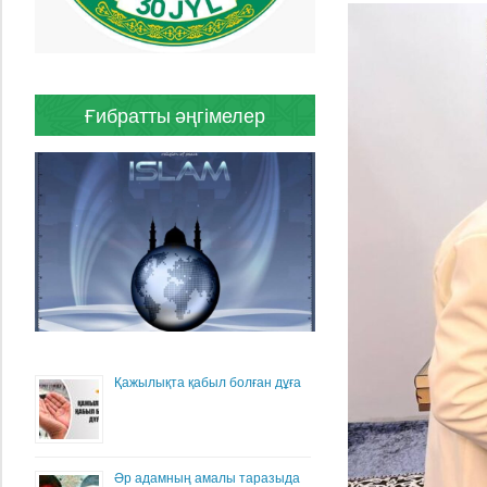
Ғибратты әңгімелер
Қажылықта қабыл болған дұға
Әр адамның амалы таразыда