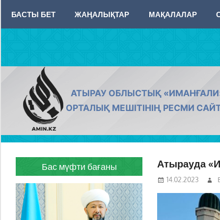
Skip
БАСТЫ БЕТ
ЖАҢАЛЫҚТАР
МАҚАЛАЛАР
to
content
AMIN.KZ
АТЫРАУ ОБЛЫСТЫҚ «ИМАНҒАЛИ
ОРТАЛЫҚ МЕШІТІНІҢ РЕСМИ САЙ
Атырауда «И
Бас мүфти бағаны
14.02.2023