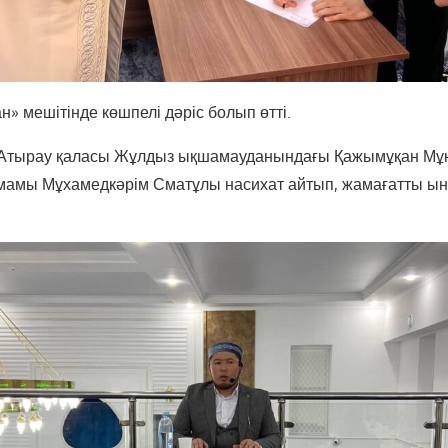
н» мешітінде көшпелі дәріс болып өтті.
е Атырау қаласы Жұлдыз ықшамауданындағы Қажымұқан Мұ
имамы Мұхамедкәрім Сматұлы насихат айтып, жамағатты ын