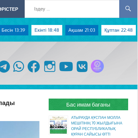
РІСТЕР
Бесін
13:39
Екінті
18:48
Ақшам
21:03
Құптан
22:48
Azan радиосы
telegram
whatsapp
facebook
instagram
youtube
vk
ялады
Бас имам бағаны
АТЫРАУДА ҚҰСПАН МОЛЛА
МЕШІТІНІҢ 70 ЖЫЛДЫҒЫНА
ОРАЙ РЕСПУБЛИКАЛЫҚ
ҚҰРАН САЙЫСЫ ӨТТІ