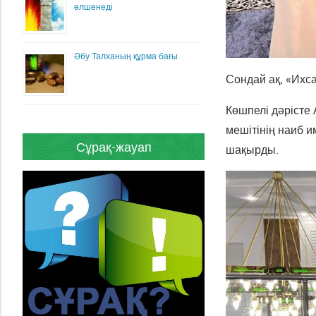
өлшенеді
Әбу Талханың құрма бағы
Сондай ақ, «Ихса
Көшпелі дәріст
мешітінің наиб 
Сұрақ-жауап
шақырды.