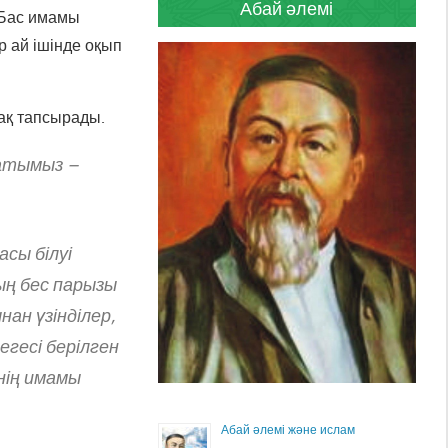
Абай әлемі
 Бас имамы
 ай ішінде оқып
ақ тапсырады.
сатымыз –
сы білуі
ың бес парызы
ан үзінділер,
егесі берілген
нің имамы
Абай әлемі және ислам