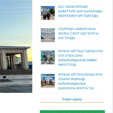
БАС ИМАМ ЕРЕКШЕ
ҚАЖЕТТІЛІГІ БАР БАЛАЛАРДЫ
МЕРЕКЕМЕН ҚҰТТЫҚТАДЫ
АТЫРАУДА «ИМАНИ ЖАЗ»
ЖАЗҒЫ САУАТ АШУ КУРСЫ
БАСТАЛДЫ
ҚҰРБАН АЙТТЫҢ ҮШІНШІ КҮНІ
ЕЛУ ОТБАСЫНА
ҚАЙЫРЫМДЫЛЫҚ КӨМЕК
КӨРСЕТІЛДІ
ҚҰРБАН АЙТТЫҢ ЕКІНШІ КҮНІ:
АТЫРАУ ӨҢІРІНДЕ
ҚАЙЫРЫМДЫЛЫҚ
ШАРАЛАРЫ ЖАЛҒАСТЫ
бәрін қарау