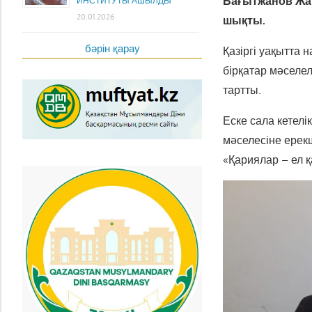
Бағытжанов Жаң
ИНСТИТУТЫ АШЫЛДЫ
20.01.2026
шықты.
бәрін қарау
Қазіргі уақытта
бірқатар мәселе
тартты.
Еске сала кетел
мәселесіне ерек
«Қариялар – ел 