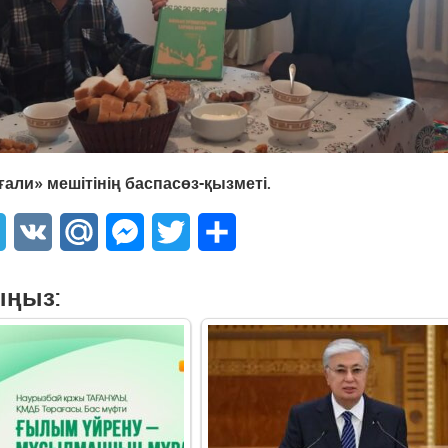
али» мешітінің баспасөз-қызметі.
sApp
Telegram
VK
Mail.Ru
Messenger
Twitter
Share
ыңыз: