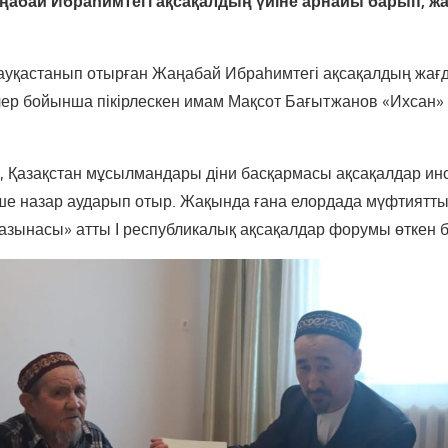
абай Ибраһимтегі ақсақалдың үйіне арнайы барып, ж
 науқастанып отырған Жаңабай Ибраһимтегі ақсақалдың жағ
лер бойынша пікірлескен имам Мақсот Бағытжанов «Ихсан» 
ік, Қазақстан мұсылмандары діни басқармасы ақсақалдар и
ше назар аударып отыр. Жақында ғана елордада мүфтиятт
қазынасы» атты І республикалық ақсақалдар форумы өткен 