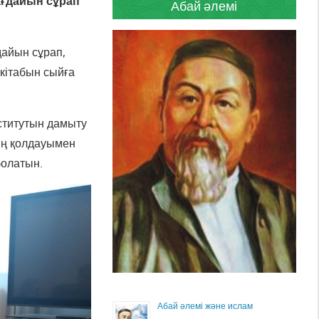
ағдайын сұрап
Абай әлемі
дайын сұрап,
кітабын сыйға
нститутын дамыту
ың қолдауымен
болатын.
Абай әлемі және ислам