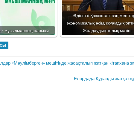
Әділетті Қазақстан: заң мен тәр
экономикалық өсім, қоғамдық опт
 - мұсылманның парызы
Жолдаудың толық мәтіні
АСЫ
лдар «Мәулімберген» мешітінде жасақталып жатқан кітапхана
Next
Елордада Құранды жатқа оқ
Post: