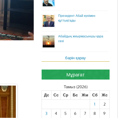
Президент Абай күнімен
құттықтады
Абайдың жиырмасыншы қара
сөзі
бәрін қарау
Мұрағат
Тамыз (2026)
Дс
Сс
Ср
Бс
Жм
Сб
Жс
1
2
3
4
5
6
7
8
9