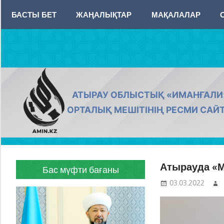
Skip
БАСТЫ БЕТ
ЖАҢАЛЫҚТАР
МАҚАЛАЛАР
to
content
AMIN.KZ
АТЫРАУ ОБЛЫСТЫҚ «ИМАНҒАЛИ
ОРТАЛЫҚ МЕШІТІНІҢ РЕСМИ САЙ
Атырауда «М
Бас мүфти бағаны
03.03.2022