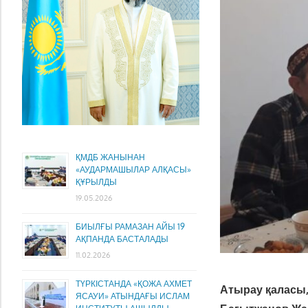
ҚМДБ ЖАНЫНАН
«АУДАРМАШЫЛАР АЛҚАСЫ»
ҚҰРЫЛДЫ
19.05.2026
БИЫЛҒЫ РАМАЗАН АЙЫ 19
АҚПАНДА БАСТАЛАДЫ
11.02.2026
ТҮРКІСТАНДА «ҚОЖА АХМЕТ
Атырау қаласы,
ЯСАУИ» АТЫНДАҒЫ ИСЛАМ