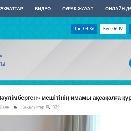
СҰХБАТТАР
ВИДЕО
СҰРАҚ-ЖАУАП
ОНЛАЙН ДӘ
Таң
04:36
Күн
06:19
»
ТЫ
әулімберген» мешітінің имамы ақсақалға құр
Баян
Жаңалықтар
1029