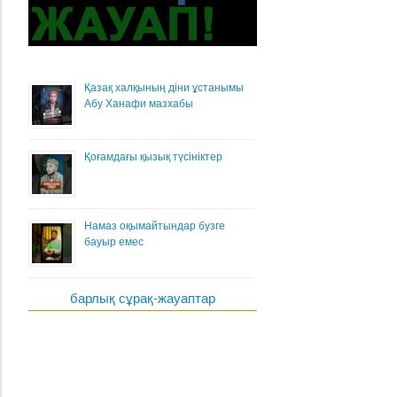
Қазақ халқының діни ұстанымы
Абу Ханафи мазхабы
Қоғамдағы қызық түсініктер
Намаз оқымайтындар бузге
бауыр емес
барлық сұрақ-жауаптар