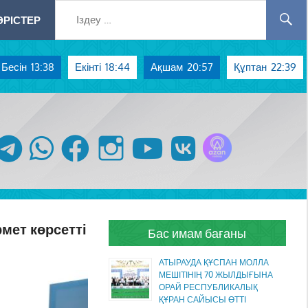
РІСТЕР
Бесін
13:38
Екінті
18:44
Ақшам
20:57
Құптан
22:39
Azan радиосы
telegram
whatsapp
facebook
instagram
youtube
vk
мет көрсетті
Бас имам бағаны
АТЫРАУДА ҚҰСПАН МОЛЛА
МЕШІТІНІҢ 70 ЖЫЛДЫҒЫНА
ОРАЙ РЕСПУБЛИКАЛЫҚ
ҚҰРАН САЙЫСЫ ӨТТІ