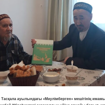
 Тасқала ауылындағы «Мәулімберген» мешітінің имам