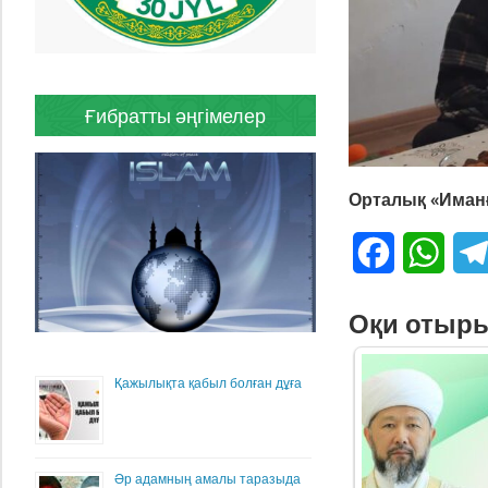
Ғибратты әңгімелер
Орталық «Иманғ
Facebook
What
Оқи отыр
Қажылықта қабыл болған дұға
Әр адамның амалы таразыда