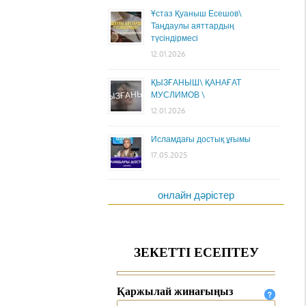
Ұстаз Қуаныш Есешов\
Таңдаулы аяттардың
түсіндірмесі
12.01.2026
ҚЫЗҒАНЫШ\ ҚАНАҒАТ
МУСЛИМОВ \
12.01.2026
Исламдағы достық ұғымы
17.05.2025
онлайн дәрістер