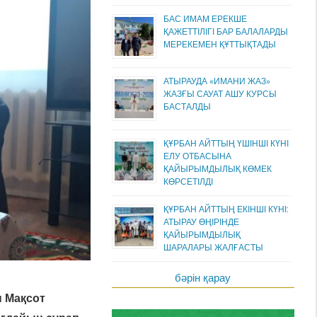
БАС ИМАМ ЕРЕКШЕ
ҚАЖЕТТІЛІГІ БАР БАЛАЛАРДЫ
МЕРЕКЕМЕН ҚҰТТЫҚТАДЫ
АТЫРАУДА «ИМАНИ ЖАЗ»
ЖАЗҒЫ САУАТ АШУ КУРСЫ
БАСТАЛДЫ
ҚҰРБАН АЙТТЫҢ ҮШІНШІ КҮНІ
ЕЛУ ОТБАСЫНА
ҚАЙЫРЫМДЫЛЫҚ КӨМЕК
КӨРСЕТІЛДІ
ҚҰРБАН АЙТТЫҢ ЕКІНШІ КҮНІ:
АТЫРАУ ӨҢІРІНДЕ
ҚАЙЫРЫМДЫЛЫҚ
ШАРАЛАРЫ ЖАЛҒАСТЫ
бәрін қарау
ы Мақсот