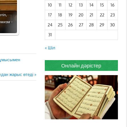
10
11
12
13
14
15
16
тіп,
17
18
19
20
21
22
23
имизм -
24
25
26
27
28
29
30
31
« Шіл
 жұмысымен
Онлайн дәрістер
удан жарыс өтеді