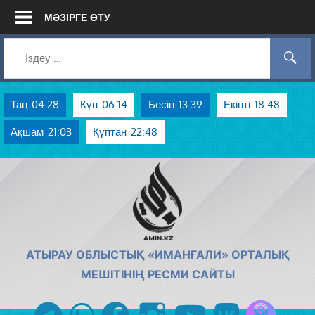
Skip
МӘЗІРГЕ ӨТУ
to
content
Таң
04:28
Күн
06:14
Бесін
13:39
Екінті
18:48
Ақшам
21:03
Құптан
22:48
AMIN.KZ
АТЫРАУ ОБЛЫСТЫҚ «ИМАНҒАЛИ» ОРТАЛЫҚ
МЕШІТІНІҢ РЕСМИ САЙТЫ
Azan радиос
telegram
whatsapp
facebook
instagram
youtube
vk