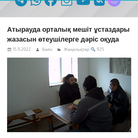
Атырауда орталық мешіт ұстаздары
жазасын өтеушілерге дәріс оқуда
15.11.2022
Баян
Жаңалықтар
925