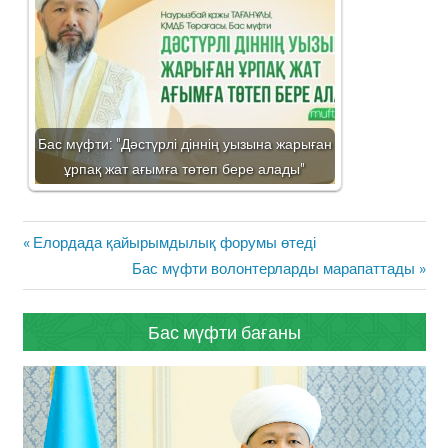
Бас мүфти: "Дәстүрлі діннің уызына жарыған
ұрпақ жат ағымға төтеп бере алады"
Жазба
Previous
Елордада қайырымдылық форумы өтеді
навигациясы
Post:
Next
Бас мүфти волонтерларды марапаттады
Post:
Бас мүфти бағаны