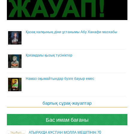
Қазақ халқының діни ұстанымы Абу Ханафи мазхабы
Қоғамдағы қызық түсініктер
Намаз оқымайтындар бузге бауыр емес
барлық сұрақ-жауаптар
Бас имам бағаны
АТЫРАУДА ҚҰСПАН МОЛЛА МЕШІТІНІҢ 70