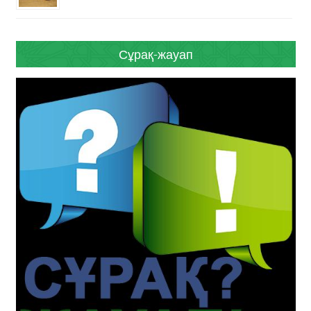
Сұрақ-жауап