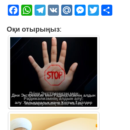
Facebook
WhatsApp
Telegram
VK
Mail.Ru
Messenger
Twitter
Share
Оқи отырыңыз:
Діни Экстремизм мен Радикализмнің алдын
алу: Халықаралық және Ұлттық Тәсілдер