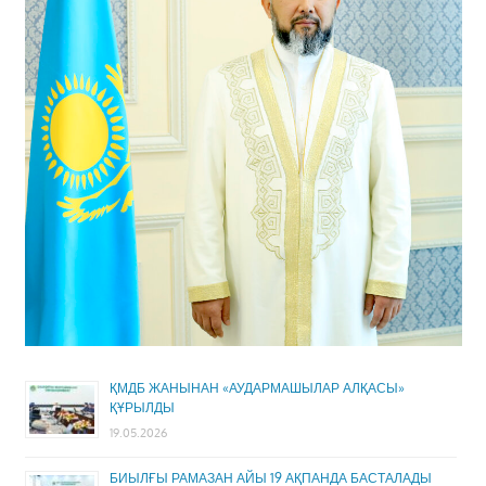
ҚМДБ ЖАНЫНАН «АУДАРМАШЫЛАР АЛҚАСЫ»
ҚҰРЫЛДЫ
19.05.2026
БИЫЛҒЫ РАМАЗАН АЙЫ 19 АҚПАНДА БАСТАЛАДЫ