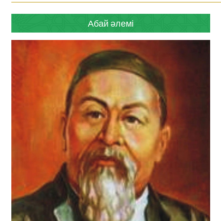
Абай әлемі