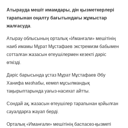
Атырауда мешіт имамдары, дін қызметкерлері
тарапынан оңалту бағытындағы жұмыстар
жалғасуда
.
Атырау облысының орталық «Иманғали» мешітінің
наиб имамы Мұрат Мұстафаев экстремизм бабымен
сотталған жазасын өтеушілермен кезекті дәріс
өткізді.
Дәріс барысында ұстаз Мұрат Мұстафаев Әбу
Ханифа мәзһабы, кемел мұсылмандық
тақырыптарында уағыз-насихат айтты.
Сондай ақ, жазасын өтеушілер тарапынан қойылған
сауалдарға жауап берді.
Орталық «Иманғали» мешітінің баспасөз-қызметі