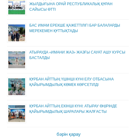
ЖЫЛДЫҒЫНА ОРАЙ РЕСПУБЛИКАЛЫҚ ҚҰРАН
САЙЫСЫ ӨТТІ
БАС ИМАМ ЕРЕКШЕ ҚАЖЕТТІЛІГІ БАР БАЛАЛАРДЫ
МЕРЕКЕМЕН ҚҰТТЫҚТАДЫ
АТЫРАУДА «ИМАНИ ЖАЗ» ЖАЗҒЫ САУАТ АШУ КУРСЫ
БАСТАЛДЫ
ҚҰРБАН АЙТТЫҢ ҮШІНШІ КҮНІ ЕЛУ ОТБАСЫНА
ҚАЙЫРЫМДЫЛЫҚ КӨМЕК КӨРСЕТІЛДІ
ҚҰРБАН АЙТТЫҢ ЕКІНШІ КҮНІ: АТЫРАУ ӨҢІРІНДЕ
ҚАЙЫРЫМДЫЛЫҚ ШАРАЛАРЫ ЖАЛҒАСТЫ
бәрін қарау