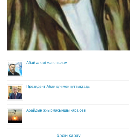
Абай әлемі және ислам
Президент Абай күнімен құттықтады
Абайдың жиырмасыншы қара сөзі
бәрін қарау