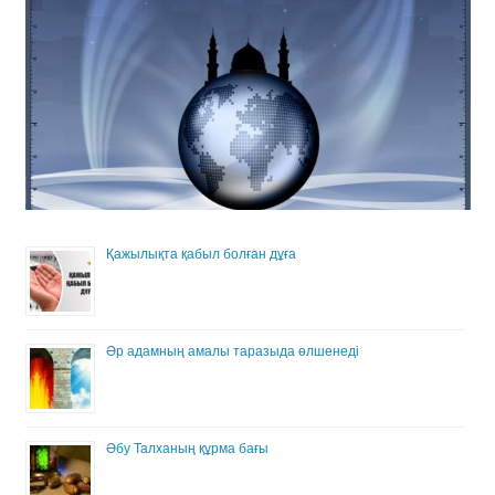
Қажылықта қабыл болған дұға
Әр адамның амалы таразыда өлшенеді
Әбу Талханың құрма бағы