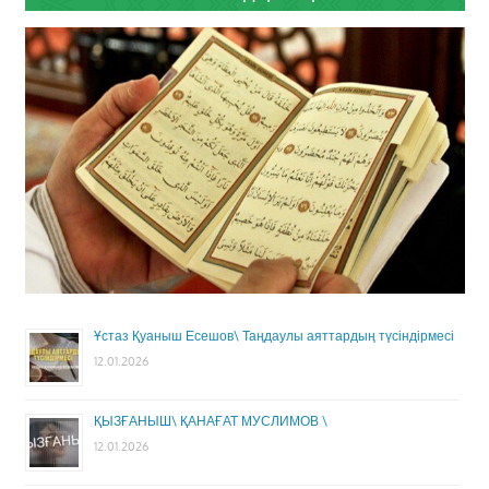
Ұстаз Қуаныш Есешов\ Таңдаулы аяттардың түсіндірмесі
12.01.2026
ҚЫЗҒАНЫШ\ ҚАНАҒАТ МУСЛИМОВ \
12.01.2026