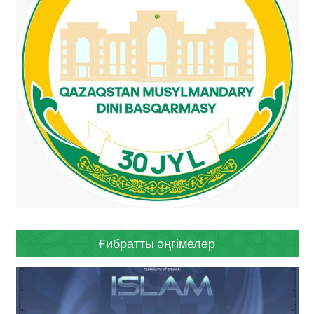
Ғибратты әңгімелер