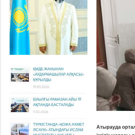
ҚМДБ ЖАНЫНАН
«АУДАРМАШЫЛАР АЛҚАСЫ»
ҚҰРЫЛДЫ
19.05.2026
БИЫЛҒЫ РАМАЗАН АЙЫ 19
АҚПАНДА БАСТАЛАДЫ
11.02.2026
ТҮРКІСТАНДА «ҚОЖА АХМЕТ
Атырауда орта
ЯСАУИ» АТЫНДАҒЫ ИСЛАМ