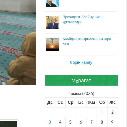
Президент Абай күнімен
құттықтады
Абайдың жиырмасыншы қара
сөзі
бәрін қарау
Мұрағат
Тамыз (2026)
Дс
Сс
Ср
Бс
Жм
Сб
Жс
1
2
3
4
5
6
7
8
9