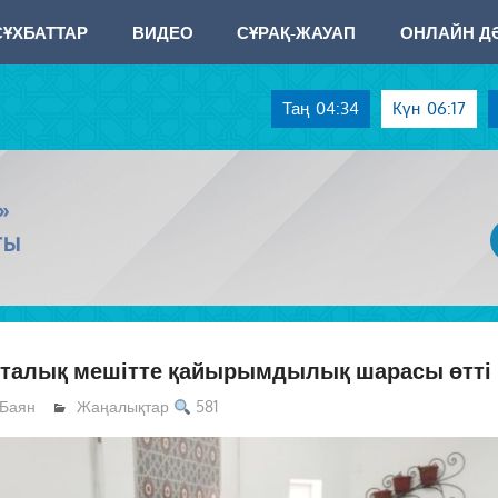
СҰХБАТТАР
ВИДЕО
СҰРАҚ-ЖАУАП
ОНЛАЙН ДӘ
Таң
04:34
Күн
06:17
»
ТЫ
рталық мешітте қайырымдылық шарасы өтті
Баян
Жаңалықтар
581