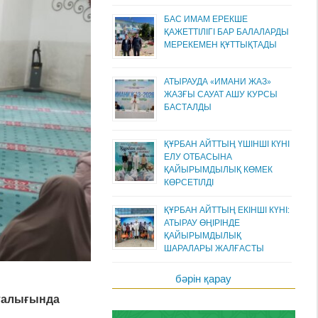
БАС ИМАМ ЕРЕКШЕ
ҚАЖЕТТІЛІГІ БАР БАЛАЛАРДЫ
МЕРЕКЕМЕН ҚҰТТЫҚТАДЫ
АТЫРАУДА «ИМАНИ ЖАЗ»
ЖАЗҒЫ САУАТ АШУ КУРСЫ
БАСТАЛДЫ
ҚҰРБАН АЙТТЫҢ ҮШІНШІ КҮНІ
ЕЛУ ОТБАСЫНА
ҚАЙЫРЫМДЫЛЫҚ КӨМЕК
КӨРСЕТІЛДІ
ҚҰРБАН АЙТТЫҢ ЕКІНШІ КҮНІ:
АТЫРАУ ӨҢІРІНДЕ
ҚАЙЫРЫМДЫЛЫҚ
ШАРАЛАРЫ ЖАЛҒАСТЫ
бәрін қарау
талығында