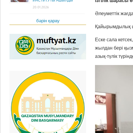
ізгілік шарасы ө
ИНСТИТУТЫ АШЫЛДЫ
20.01.2026
Әлеуметтік жағд
бәрін қарау
Қайырымдылық ша
Еске сала кетсе
жылдан бері қыз
азық-түлік түрінд