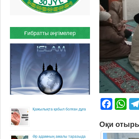
Ғибратты әңгімелер
Facebook
What
Қажылықта қабыл болған дұға
Оқи отыр
Әр адамның амалы таразыда