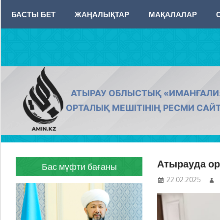
Skip
БАСТЫ БЕТ
ЖАҢАЛЫҚТАР
МАҚАЛАЛАР
to
content
AMIN.KZ
АТЫРАУ ОБЛЫСТЫҚ «ИМАНҒАЛИ
ОРТАЛЫҚ МЕШІТІНІҢ РЕСМИ САЙ
Атырауда о
Бас мүфти бағаны
22.02.2025