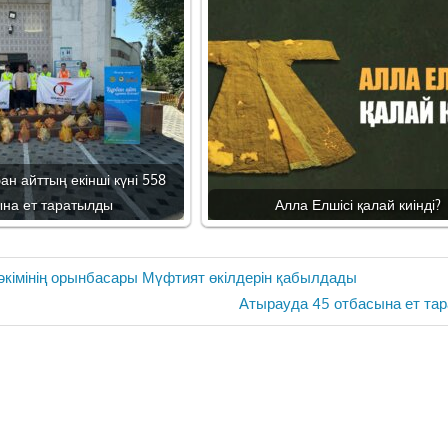
н айттың екінші күні 558
ына ет таратылды
Алла Елшісі қалай киінді?
кімінің орынбасары Мүфтият өкілдерін қабылдады
Next
Атырауда 45 отбасына ет та
Post: