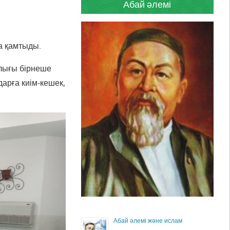
Абай әлемі
а қамтыды.
лығы бірнеше
арға киім-кешек,
Абай әлемі және ислам