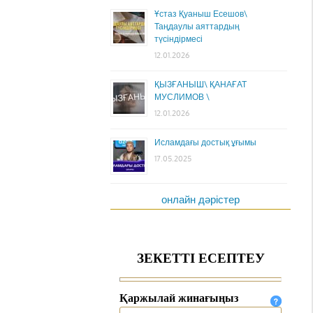
Ұстаз Қуаныш Есешов\
Таңдаулы аяттардың
түсіндірмесі
12.01.2026
ҚЫЗҒАНЫШ\ ҚАНАҒАТ
МУСЛИМОВ \
12.01.2026
Исламдағы достық ұғымы
17.05.2025
онлайн дәрістер