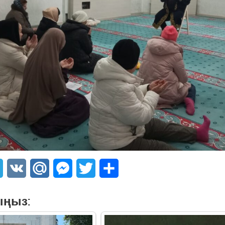
sApp
Telegram
VK
Mail.Ru
Messenger
Twitter
Share
ыңыз: