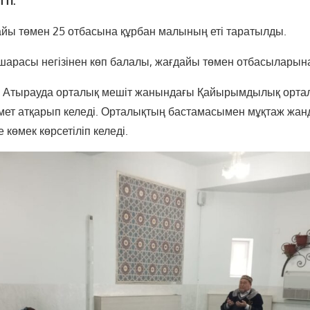
тті.
айы төмен 25 отбасына құрбан малының еті таратылды.
расы негізінен көп балалы, жағдайы төмен отбасыларын
к, Атырауда орталық мешіт жанындағы Қайырымдылық орта
мет атқарып келеді. Орталықтың бастамасымен мұқтаж жанд
е көмек көрсетіліп келеді.