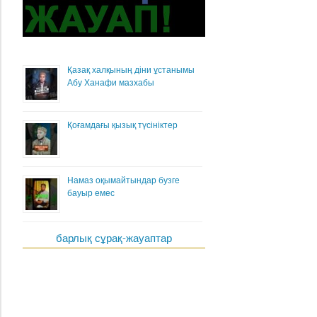
Қазақ халқының діни ұстанымы
Абу Ханафи мазхабы
Қоғамдағы қызық түсініктер
Намаз оқымайтындар бузге
бауыр емес
барлық сұрақ-жауаптар