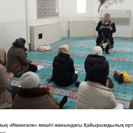
лық «Иманғали» мешіті жанындағы Қайырымдылық ор