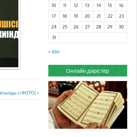
10
11
12
13
14
15
16
17
18
19
20
21
22
23
24
25
26
27
28
29
30
31
« Шіл
Онлайн дәрістер
ратылды (+ФОТО)