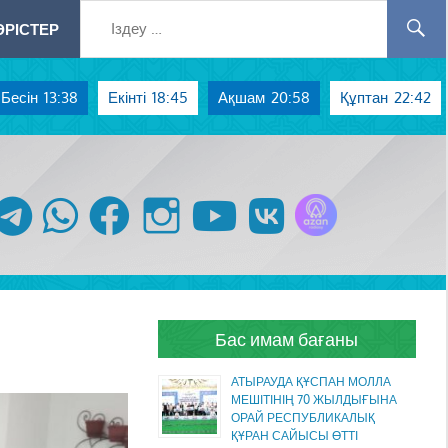
РІСТЕР
Бесін
13:38
Екінті
18:45
Ақшам
20:58
Құптан
22:42
Azan радиосы
telegram
whatsapp
facebook
instagram
youtube
vk
Бас имам бағаны
АТЫРАУДА ҚҰСПАН МОЛЛА
МЕШІТІНІҢ 70 ЖЫЛДЫҒЫНА
ОРАЙ РЕСПУБЛИКАЛЫҚ
ҚҰРАН САЙЫСЫ ӨТТІ