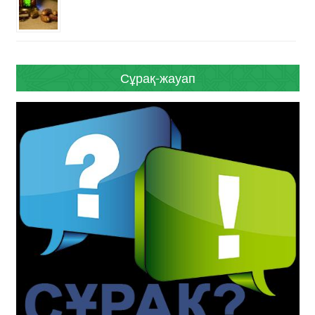
Сұрақ-жауап