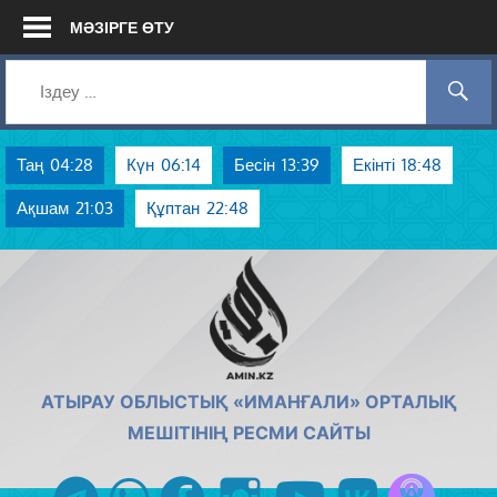
Skip
МӘЗІРГЕ ӨТУ
to
content
Таң
04:28
Күн
06:14
Бесін
13:39
Екінті
18:48
Ақшам
21:03
Құптан
22:48
AMIN.KZ
АТЫРАУ ОБЛЫСТЫҚ «ИМАНҒАЛИ» ОРТАЛЫҚ
МЕШІТІНІҢ РЕСМИ САЙТЫ
Azan радиос
telegram
whatsapp
facebook
instagram
youtube
vk