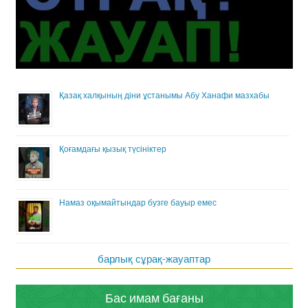
Қазақ халқының діни ұстанымы Абу Ханафи мазхабы
Қоғамдағы қызық түсініктер
Намаз оқымайтындар бузге бауыр емес
барлық сұрақ-жауаптар
Бас имам бағаны