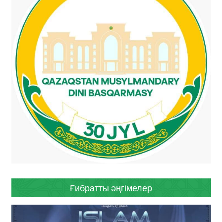
Ғибратты әңгімелер