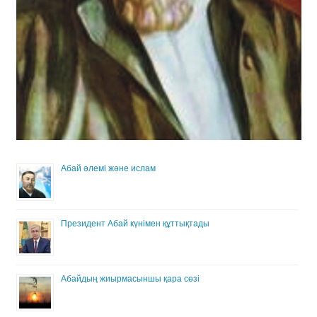
Абай әлемі және ислам
Президент Абай күнімен құттықтады
Абайдың жиырмасыншы қара сөзі