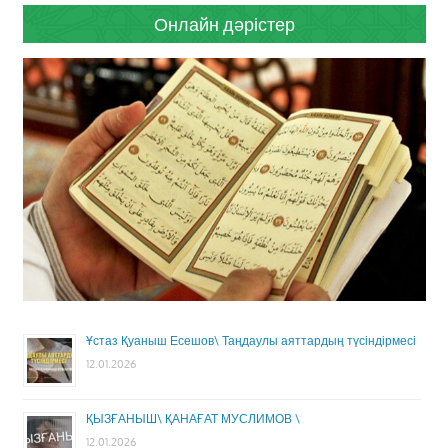
Онлайн дәрістер
Ұстаз Қуаныш Есешов\ Таңдаулы аяттардың түсіндірмесі
12.01.2026
ҚЫЗҒАНЫШ\ ҚАНАҒАТ МУСЛИМОВ \
12.01.2026