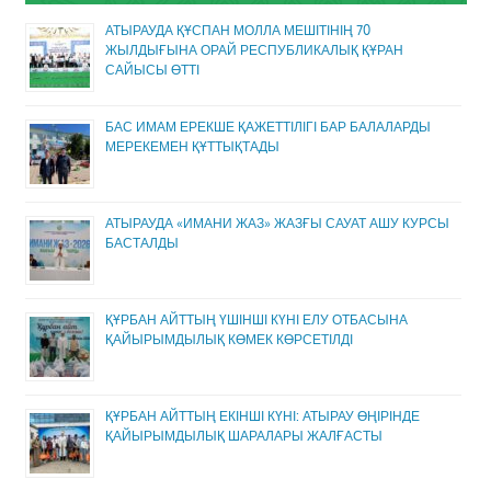
АТЫРАУДА ҚҰСПАН МОЛЛА МЕШІТІНІҢ 70
ЖЫЛДЫҒЫНА ОРАЙ РЕСПУБЛИКАЛЫҚ ҚҰРАН
САЙЫСЫ ӨТТІ
БАС ИМАМ ЕРЕКШЕ ҚАЖЕТТІЛІГІ БАР БАЛАЛАРДЫ
МЕРЕКЕМЕН ҚҰТТЫҚТАДЫ
АТЫРАУДА «ИМАНИ ЖАЗ» ЖАЗҒЫ САУАТ АШУ КУРСЫ
БАСТАЛДЫ
ҚҰРБАН АЙТТЫҢ ҮШІНШІ КҮНІ ЕЛУ ОТБАСЫНА
ҚАЙЫРЫМДЫЛЫҚ КӨМЕК КӨРСЕТІЛДІ
ҚҰРБАН АЙТТЫҢ ЕКІНШІ КҮНІ: АТЫРАУ ӨҢІРІНДЕ
ҚАЙЫРЫМДЫЛЫҚ ШАРАЛАРЫ ЖАЛҒАСТЫ