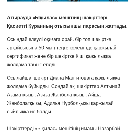
Атырауда «Ықылас» мешітінің шәкірттері
Қасиетті Құранның отызыншы парасын жаттады.
Осындай елеулі оқиғаға орай, бір топ шәкіртке
әрқайсысына 50 мың теңге көлемінде қаржылай
сертификат және бір шәкіртке Кіші қажылыққа
жолдама табыс етілді.
Осылайша, шәкірт Диана Мангитоваға қажылыққа
жолдама бұйырды. Сондай ақ, шәкірттер Алтынай
Азаматқызы, Азиза Жанболатқызы, Айша
Жанболатқызы, Адилья Нұрболқызы қаржылай
сыйлыққа ие болды.
Шәкірттерді «Ықылас» мешітінің имамы Назарбай