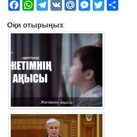
Facebook
WhatsApp
Telegram
VK
Mail.Ru
Messenger
Twitter
Share
Оқи отырыңыз:
Жетімнің ақысы