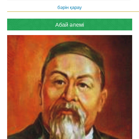
бәрін қарау
Абай әлемі