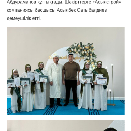
Абдураманов құттықтады. Шәкірттерге «Асылстрой»
компаниясы басшысы Асылбек Сатыбалдиев
демеушілік етті.