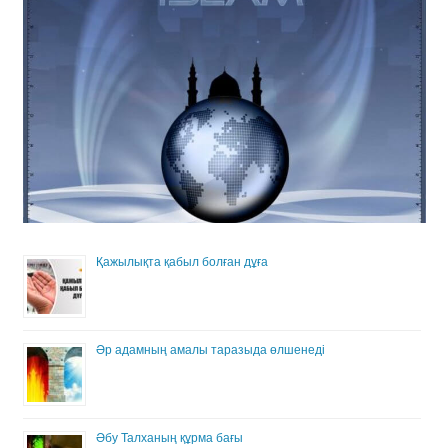
Қажылықта қабыл болған дұға
Әр адамның амалы таразыда өлшенеді
Әбу Талханың құрма бағы