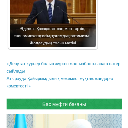
Әділетті Қазақстан: заң мен тәртіп,
экономикалық өсім, қоғамдық оптимизм -
Жолдаудың толық мәтіні
Жазба
Previous
Депутат курьер болып жүрген жалғызбасты анаға пәтер
навигациясы
Post:
сыйлады
Next
Атырауда Қайырымдылық мекемесі мұқтаж жандарға
Post:
көмектесті
Бас мүфти бағаны