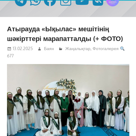
Атырауда «Ықылас» мешітінің
шәкірттері марапатталды (+ ФОТО)
13.02.2025
Баян
Жаңалықтар
,
Фотогалерея
677