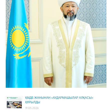
ҚМДБ ЖАНЫНАН «АУДАРМАШЫЛАР АЛҚАСЫ»
ҚҰРЫЛДЫ
19.05.2026