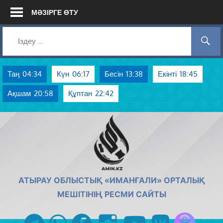
Skip
МӘЗІРГЕ ӨТУ
to
content
Таң
04:34
Күн
06:17
Бесін
13:38
Екінті
18:45
Ақшам
20:58
Құптан
22:42
AMIN.KZ
АТЫРАУ ОБЛЫСТЫҚ «ИМАНҒАЛИ» ОРТАЛЫҚ
МЕШІТІНІҢ РЕСМИ САЙТЫ
Azan радиос
telegram
whatsapp
facebook
instagram
youtube
vk