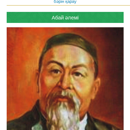
бәрін қарау
Абай әлемі