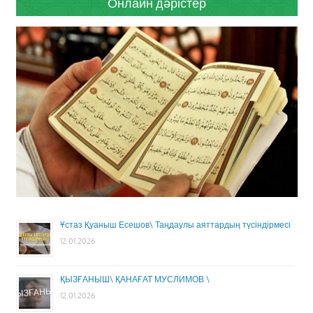
Онлайн дәрістер
Ұстаз Қуаныш Есешов\ Таңдаулы аяттардың түсіндірмесі
12.01.2026
ҚЫЗҒАНЫШ\ ҚАНАҒАТ МУСЛИМОВ \
12.01.2026