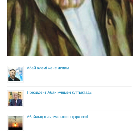
Абай әлемі және ислам
Президент Абай күнімен құттықтады
Абайдың жиырмасыншы қара сөзі