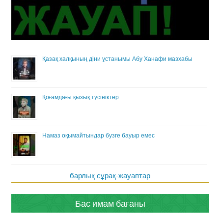
Қазақ халқының діни ұстанымы Абу Ханафи мазхабы
Қоғамдағы қызық түсініктер
Намаз оқымайтындар бузге бауыр емес
барлық сұрақ-жауаптар
Бас имам бағаны