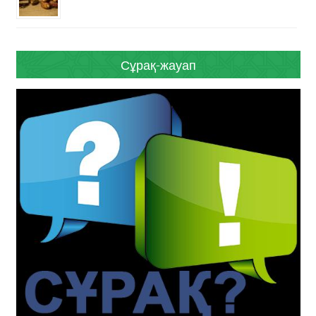
Сұрақ-жауап