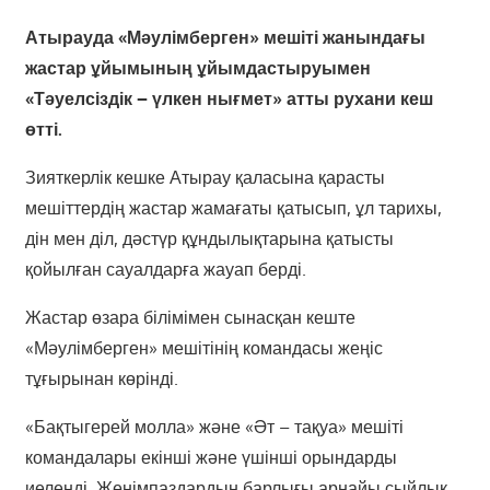
Атырауда «Мәулімберген» мешіті жанындағы
жастар ұйымының ұйымдастыруымен
«Тәуелсіздік – үлкен нығмет» атты рухани кеш
өтті.
Зияткерлік кешке Атырау қаласына қарасты
мешіттердің жастар жамағаты қатысып, ұл тарихы,
дін мен діл, дәстүр құндылықтарына қатысты
қойылған сауалдарға жауап берді.
Жастар өзара білімімен сынасқан кеште
«Мәулімберген» мешітінің командасы жеңіс
тұғырынан көрінді.
«Бақтыгерей молла» және «Әт – тақуа» мешіті
командалары екінші және үшінші орындарды
иеленді. Жеңімпаздардың барлығы арнайы сыйлық