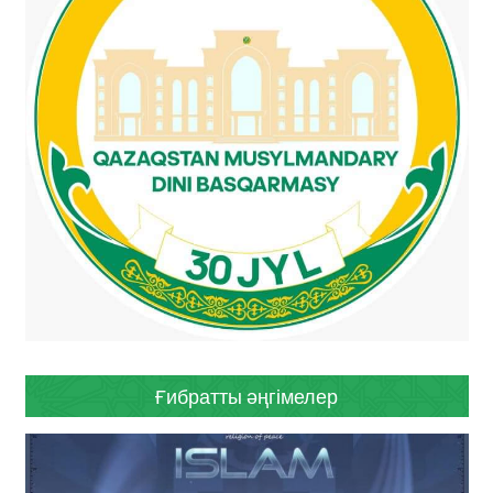
Ғибратты әңгімелер