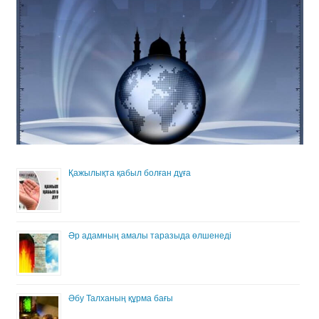
Қажылықта қабыл болған дұға
Әр адамның амалы таразыда өлшенеді
Әбу Талханың құрма бағы