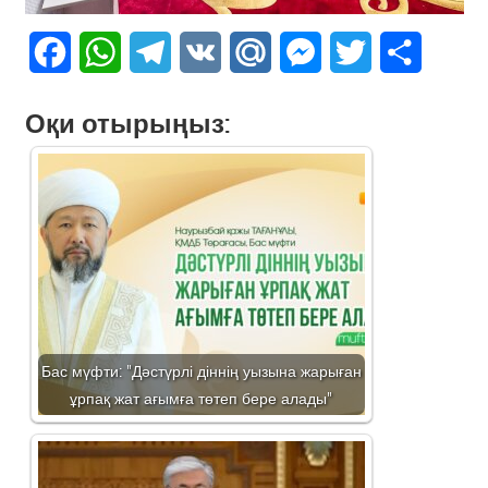
Facebook
WhatsApp
Telegram
VK
Mail.Ru
Messenger
Twitter
Share
Оқи отырыңыз:
Бас мүфти: "Дәстүрлі діннің уызына жарыған
ұрпақ жат ағымға төтеп бере алады"