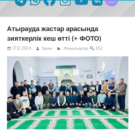
Атырауда жастар арасында
зияткерлік кеш өтті (+ ФОТО)
17.12.2024
Баян
Жаңалықтар
652