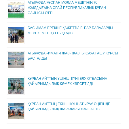
АТЫРАУДА ҚҰСПАН МОЛЛА МЕШІТІНІҢ 70
ЖЫЛДЫҒЫНА ОРАЙ РЕСПУБЛИКАЛЫҚ ҚҰРАН
САЙЫСЫ ӨТТІ
БАС ИМАМ ЕРЕКШЕ ҚАЖЕТТІЛІГІ БАР БАЛАЛАРДЫ
МЕРЕКЕМЕН ҚҰТТЫҚТАДЫ
АТЫРАУДА «ИМАНИ ЖАЗ» ЖАЗҒЫ САУАТ АШУ КУРСЫ
БАСТАЛДЫ
ҚҰРБАН АЙТТЫҢ ҮШІНШІ КҮНІ ЕЛУ ОТБАСЫНА
ҚАЙЫРЫМДЫЛЫҚ КӨМЕК КӨРСЕТІЛДІ
ҚҰРБАН АЙТТЫҢ ЕКІНШІ КҮНІ: АТЫРАУ ӨҢІРІНДЕ
ҚАЙЫРЫМДЫЛЫҚ ШАРАЛАРЫ ЖАЛҒАСТЫ