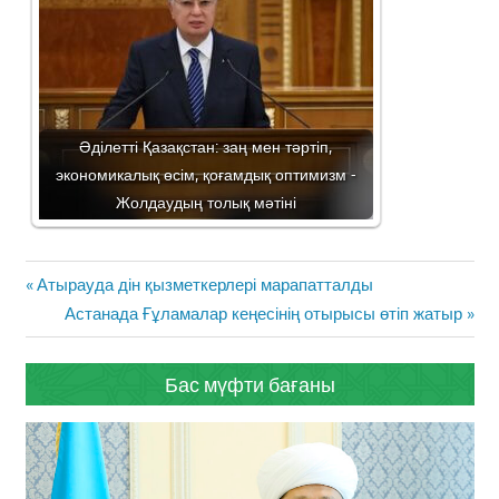
Әділетті Қазақстан: заң мен тәртіп,
экономикалық өсім, қоғамдық оптимизм -
Жолдаудың толық мәтіні
Жазба
Previous
Атырауда дін қызметкерлері марапатталды
навигациясы
Post:
Next
Астанада Ғұламалар кеңесінің отырысы өтіп жатыр
Post:
Бас мүфти бағаны