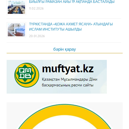
БИЫЛҒЫ РАМАЗАН АЙЫ 19 АҚПАНДА БАСТАЛАДЫ
11.02.2026
ТҮРКІСТАНДА «ҚОЖА АХМЕТ ЯСАУИ» АТЫНДАҒЫ
ИСЛАМ ИНСТИТУТЫ АШЫЛДЫ
20.01.2026
бәрін қарау