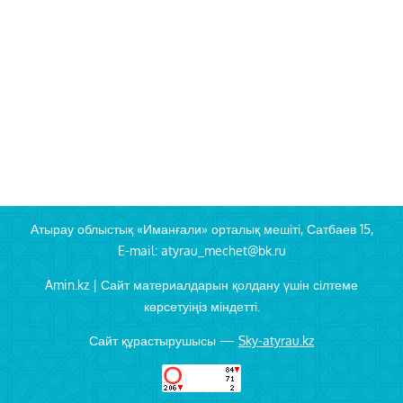
Атырау облыстық «Иманғали» орталық мешіті, Сатбаев 15,
E-mail: atyrau_mechet@bk.ru
Amin.kz | Сайт материалдарын қолдану үшін сілтеме
көрсетуіңіз міндетті.
Сайт құрастырушысы —
Sky-atyrau.kz