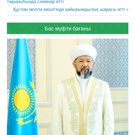
Post:
тақырыбында семинар өтті
Next
Құспан молла мешітінде қайырымдылық шарасы өтті
Post:
Бас мүфти бағаны