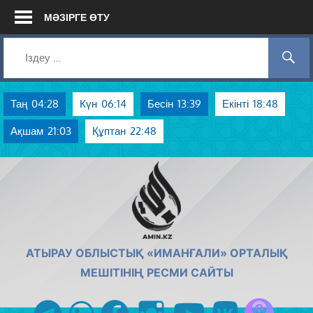
Skip
МӘЗІРГЕ ӨТУ
to
content
Таң
04:28
Күн
06:14
Бесін
13:39
Екінті
18:48
Ақшам
21:03
Құптан
22:48
AMIN.KZ
АТЫРАУ ОБЛЫСТЫҚ «ИМАНҒАЛИ» ОРТАЛЫҚ
МЕШІТІНІҢ РЕСМИ САЙТЫ
Azan радиос
telegram
whatsapp
facebook
instagram
youtube
vk