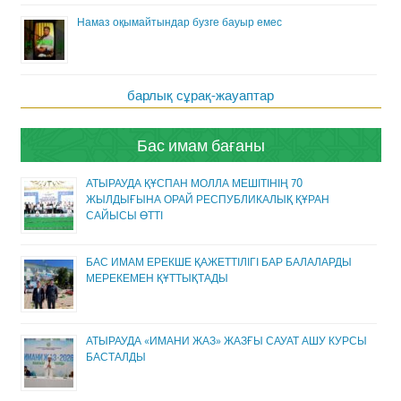
Намаз оқымайтындар бузге бауыр емес
барлық сұрақ-жауаптар
Бас имам бағаны
АТЫРАУДА ҚҰСПАН МОЛЛА МЕШІТІНІҢ 70
ЖЫЛДЫҒЫНА ОРАЙ РЕСПУБЛИКАЛЫҚ ҚҰРАН
САЙЫСЫ ӨТТІ
БАС ИМАМ ЕРЕКШЕ ҚАЖЕТТІЛІГІ БАР БАЛАЛАРДЫ
МЕРЕКЕМЕН ҚҰТТЫҚТАДЫ
АТЫРАУДА «ИМАНИ ЖАЗ» ЖАЗҒЫ САУАТ АШУ КУРСЫ
БАСТАЛДЫ