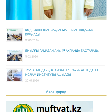
ҚМДБ ЖАНЫНАН «АУДАРМАШЫЛАР АЛҚАСЫ»
ҚҰРЫЛДЫ
19.05.2026
БИЫЛҒЫ РАМАЗАН АЙЫ 19 АҚПАНДА БАСТАЛАДЫ
11.02.2026
ТҮРКІСТАНДА «ҚОЖА АХМЕТ ЯСАУИ» АТЫНДАҒЫ
ИСЛАМ ИНСТИТУТЫ АШЫЛДЫ
20.01.2026
бәрін қарау