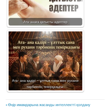
Ата-анаға қатысты әдептер
Ата- ана қадірі – ұлттық сана мен рухани
тәрбиенің темірқазығы
Жазба
Previous
Өңір имамдарына жасанды интеллектті қолдану
навигациясы