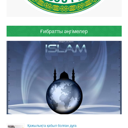
Ғибратты әңгімелер
Қажылықта қабыл болған дұға