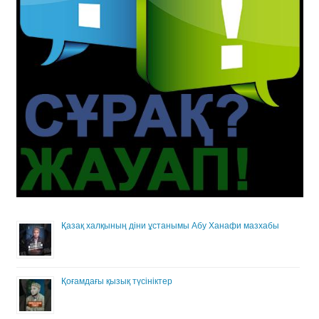
Қазақ халқының діни ұстанымы Абу Ханафи мазхабы
Қоғамдағы қызық түсініктер