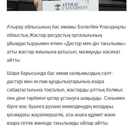
Атырау облысының бас имамы Болатбек Ұласқанұлы
облыстық Жастар ресурстық орталығының
ұйымдастыруымен өткен «Дәстүр мен дін тағылымы»
атты жастар жиынына қатысып, мазмұнды насихат
айтты.
Шара барысында бас имам халқымыздың салт-
дәстүрі мен ислам құндылықтарының өзара
сабақтастығына тоқталып, жастарды ұлттық болмыс
пен діни тәрбиені қатар ұстануға шақырды. Сонымен
бірге жас буынға рухани кемелденудің жолдары,
қоғамдағы жауапкершілік, ата-анаға құрмет және
өзара ізгілік жөнінде тағылымды ойлар айтты.