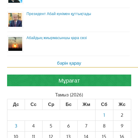
Президент Абай күнімен құттықтады
Абайдың жиырмасыншы қара сөзі
бәрін қарау
Мұрағат
Тамыз (2026)
Дс
Сс
Ср
Бс
Жм
Сб
Жс
1
2
3
4
5
6
7
8
9
10
11
12
13
14
15
16