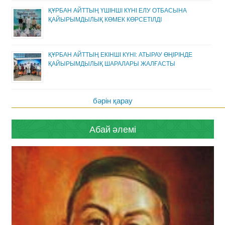
ҚҰРБАН АЙТТЫҢ ҮШІНШІ КҮНІ ЕЛУ ОТБАСЫНА
ҚАЙЫРЫМДЫЛЫҚ КӨМЕК КӨРСЕТІЛДІ
ҚҰРБАН АЙТТЫҢ ЕКІНШІ КҮНІ: АТЫРАУ ӨҢІРІНДЕ
ҚАЙЫРЫМДЫЛЫҚ ШАРАЛАРЫ ЖАЛҒАСТЫ
бәрін қарау
Абай әлемі