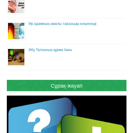
Әр адамның амалы таразыда өлшенеді
Әбу Талханың құрма бағы
Сұрақ-жауап