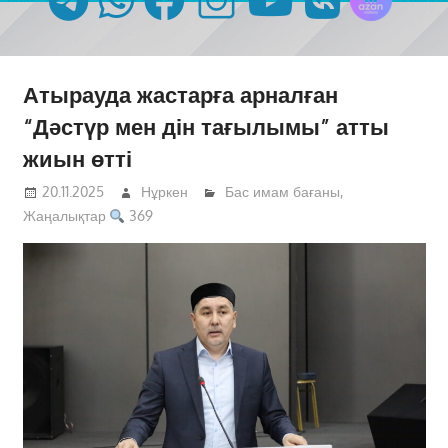
Атырауда жастарға арналған
“Дәстүр мен дін тағылымы” атты
жиын өтті
20.11.2025
Нұркен
Бас имам бағаны
,
Жаңалықтар
369