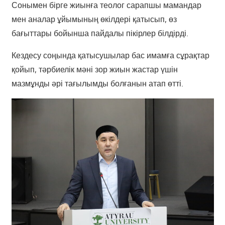
Сонымен бірге жиынға теолог сарапшы мамандар
мен аналар ұйымының өкілдері қатысып, өз
бағыттары бойынша пайдалы пікірлер білдірді.
Кездесу соңында қатысушылар бас имамға сұрақтар
қойып, тәрбиелік мәні зор жиын жастар үшін
мазмұнды әрі тағылымды болғанын атап өтті.