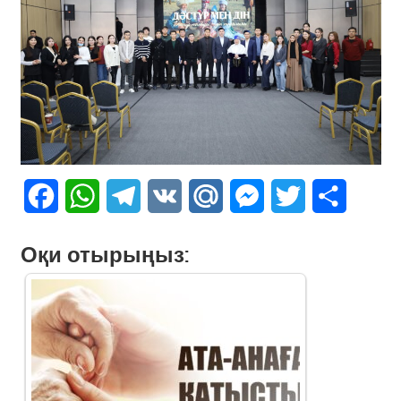
Facebook
WhatsApp
Telegram
VK
Mail.Ru
Messenger
Twitter
Share
Оқи отырыңыз: