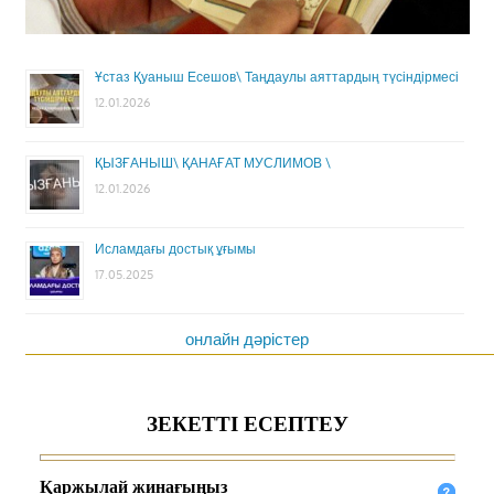
Ұстаз Қуаныш Есешов\ Таңдаулы аяттардың түсіндірмесі
12.01.2026
ҚЫЗҒАНЫШ\ ҚАНАҒАТ МУСЛИМОВ \
12.01.2026
Исламдағы достық ұғымы
17.05.2025
онлайн дәрістер