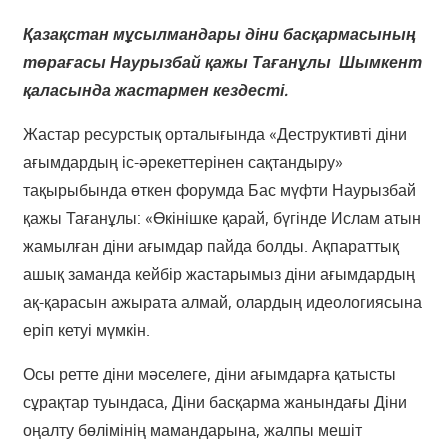
Қазақстан мұсылмандары діни басқармасының
төрағасы Наурызбай қажы Тағанұлы Шымкент
қаласында жастармен кездесті.
Жастар ресурстық орталығында «Деструктивті діни
ағымдардың іс-әрекеттерінен сақтандыру»
тақырыбында өткен форумда Бас мүфти Наурызбай
қажы Тағанұлы: «Өкінішке қарай, бүгінде Ислам атын
жамылған діни ағымдар пайда болды. Ақпараттық
ашық заманда кейбір жастарымыз діни ағымдардың
ақ-қарасын ажырата алмай, олардың идеологиясына
еріп кетуі мүмкін.
Осы ретте діни мәселеге, діни ағымдарға қатысты
сұрақтар туындаса, Діни басқарма жанындағы Діни
оңалту бөлімінің мамандарына, жалпы мешіт