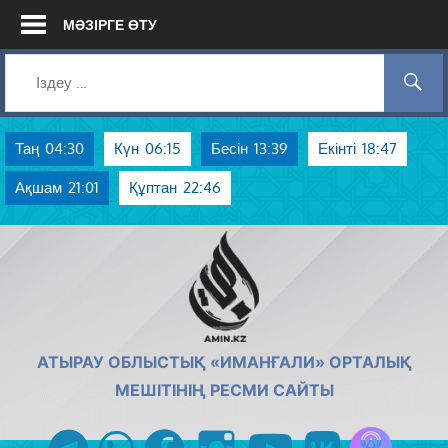
Skip
МӘЗІРГЕ ӨТУ
to
content
Таң
04:30
Күн
06:15
Бесін
13:39
Екінті
18:47
Ақшам
21:01
Құптан
22:46
AMIN.KZ
АТЫРАУ ОБЛЫСТЫҚ «ИМАНҒАЛИ» ОРТАЛЫҚ
МЕШІТІНІҢ РЕСМИ САЙТЫ
Azan радиос
telegram
whatsapp
facebook
instagram
youtube
vk