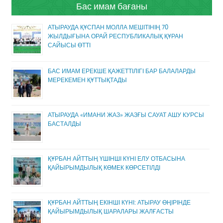
Бас имам бағаны
АТЫРАУДА ҚҰСПАН МОЛЛА МЕШІТІНІҢ 70
ЖЫЛДЫҒЫНА ОРАЙ РЕСПУБЛИКАЛЫҚ ҚҰРАН
САЙЫСЫ ӨТТІ
БАС ИМАМ ЕРЕКШЕ ҚАЖЕТТІЛІГІ БАР БАЛАЛАРДЫ
МЕРЕКЕМЕН ҚҰТТЫҚТАДЫ
АТЫРАУДА «ИМАНИ ЖАЗ» ЖАЗҒЫ САУАТ АШУ КУРСЫ
БАСТАЛДЫ
ҚҰРБАН АЙТТЫҢ ҮШІНШІ КҮНІ ЕЛУ ОТБАСЫНА
ҚАЙЫРЫМДЫЛЫҚ КӨМЕК КӨРСЕТІЛДІ
ҚҰРБАН АЙТТЫҢ ЕКІНШІ КҮНІ: АТЫРАУ ӨҢІРІНДЕ
ҚАЙЫРЫМДЫЛЫҚ ШАРАЛАРЫ ЖАЛҒАСТЫ