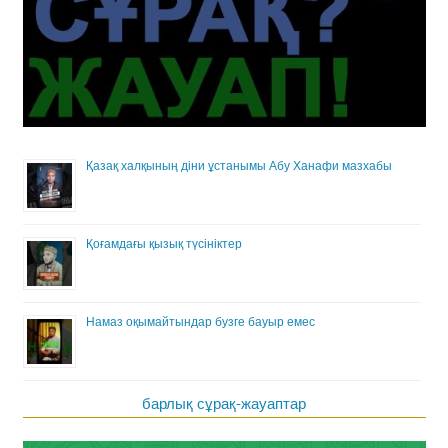
Қазақ халқының діни ұстанымы Абу Ханафи мазхабы
Қоғамдағы қызық түсініктер
Намаз оқымайтындар бузге бауыр емес
барлық сұрақ-жауаптар