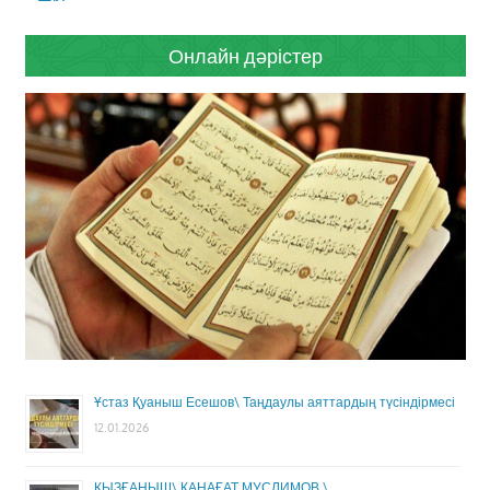
Онлайн дәрістер
Ұстаз Қуаныш Есешов\ Таңдаулы аяттардың түсіндірмесі
12.01.2026
ҚЫЗҒАНЫШ\ ҚАНАҒАТ МУСЛИМОВ \