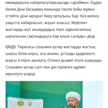
имамдарына хабарласуларыңызды сұраймын. Бұдан
бөлек Діни басқарма жанында тәулік бойы жұмыс
істейтін діни ақпарат беру орталығы бар. Кез-келген
уақытта хабарласып, жауап аласыз. Мүфтият
жастарды жат ағымдардың теріс идеологиялық
ықпалынан сақтандыруға бар күшін салады» деді.
ҚМДБ Төрағасы сонымен қатар жастарды жастық
шақты білім алуға, ата-ананы, ұстазды қадірлеуге,
жақсы істерге арнауға, Отанға қызмет етуге шақырды.
Сонымен қатар салт пен дәстүрімізге құрмет
көрсетуге үндеді.