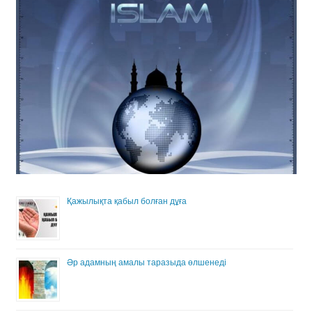
Қажылықта қабыл болған дұға
Әр адамның амалы таразыда өлшенеді