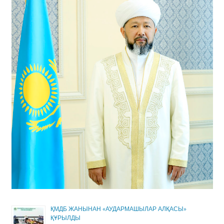
ҚМДБ ЖАНЫНАН «АУДАРМАШЫЛАР АЛҚАСЫ»
ҚҰРЫЛДЫ