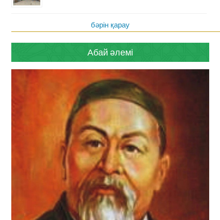
бәрін қарау
Абай әлемі