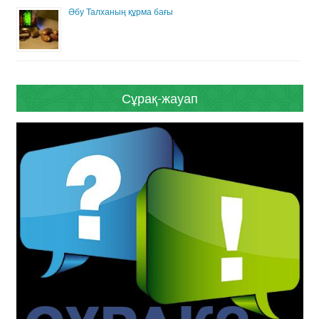
Әбу Талханың құрма бағы
Сұрақ-жауап