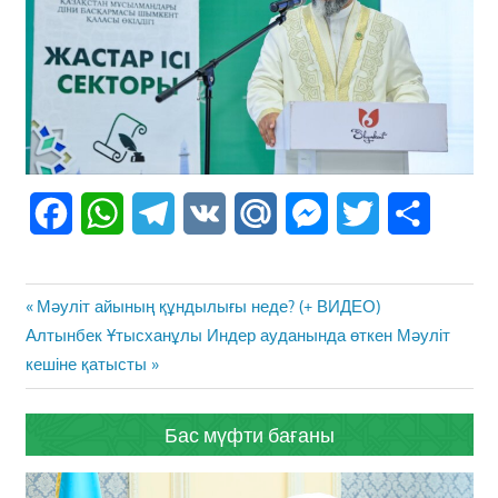
Facebook
WhatsApp
Telegram
VK
Mail.Ru
Messenger
Twitter
Share
Жазба
Previous
Мәуліт айының құндылығы неде? (+ ВИДЕО)
навигациясы
Next
Post:
Алтынбек Ұтысханұлы Индер ауданында өткен Мәуліт
Post:
кешіне қатысты
Бас мүфти бағаны