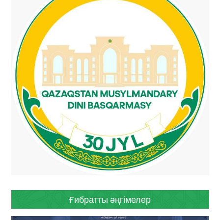
Ғибратты әңгімелер