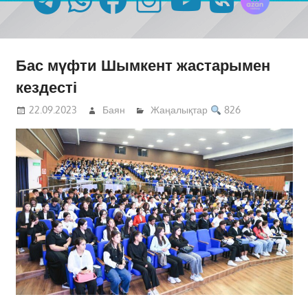
Бас мүфти Шымкент жастарымен
кездесті
22.09.2023
Баян
Жаңалықтар
826