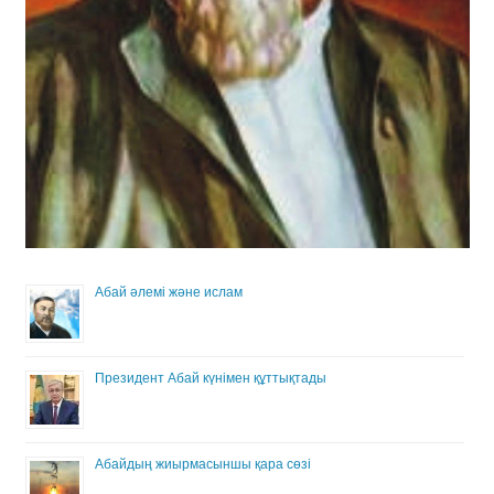
Абай әлемі және ислам
Президент Абай күнімен құттықтады
Абайдың жиырмасыншы қара сөзі