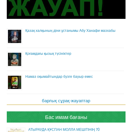
Қазақ халқының діни ұстанымы Абу Ханафи мазхабы
Қоғамдағы қызық түсініктер
Намаз оқымайтындар бузге бауыр емес
барлық сұрақ-жауаптар
Бас имам бағаны
АТЫРАУДА ҚҰСПАН МОЛЛА МЕШІТІНІҢ 70