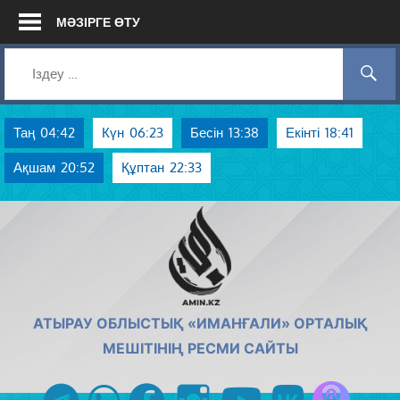
Skip
МӘЗІРГЕ ӨТУ
to
content
Таң
04:42
Күн
06:23
Бесін
13:38
Екінті
18:41
Ақшам
20:52
Құптан
22:33
AMIN.KZ
АТЫРАУ ОБЛЫСТЫҚ «ИМАНҒАЛИ» ОРТАЛЫҚ
МЕШІТІНІҢ РЕСМИ САЙТЫ
Azan радиос
telegram
whatsapp
facebook
instagram
youtube
vk