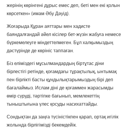
жерінің көрінгені дұрыс емес деп, беті мен екі қолын
көрсеткен» (имам Әбу Дәуід).
Жоғарыда Құран аяттары мен хадисте
баяндалғандай әйел кісілер бет-жүзін жабуға немесе
бүркемелеуге міндеттелмеген. Бұл халқымыздың
дәстүрінде де көрініс таппаған.
Біз еліміздегі мұсылмандардың біртұтас діни
бірлестігі ретінде, қоғамдағы тұрақтылық, ынтымақ
пен бірлікті басты құндылықтарымыздың бірі деп
бағалаймыз. Ислам діні де қоғаммен жарасымды
өмір сүруді, тәртіпке бағынып, мемлекеттің
тыныштығына үлес қосуды насихаттайды.
Сондықтан да заңға түсіністікпен қарап, ортақ игілік
жолында бірлігімізді бекемдейік.