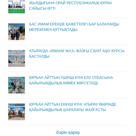
ЖЫЛДЫҒЫНА ОРАЙ РЕСПУБЛИКАЛЫҚ ҚҰРАН
САЙЫСЫ ӨТТІ
БАС ИМАМ ЕРЕКШЕ ҚАЖЕТТІЛІГІ БАР БАЛАЛАРДЫ
МЕРЕКЕМЕН ҚҰТТЫҚТАДЫ
АТЫРАУДА «ИМАНИ ЖАЗ» ЖАЗҒЫ САУАТ АШУ КУРСЫ
БАСТАЛДЫ
ҚҰРБАН АЙТТЫҢ ҮШІНШІ КҮНІ ЕЛУ ОТБАСЫНА
ҚАЙЫРЫМДЫЛЫҚ КӨМЕК КӨРСЕТІЛДІ
ҚҰРБАН АЙТТЫҢ ЕКІНШІ КҮНІ: АТЫРАУ ӨҢІРІНДЕ
ҚАЙЫРЫМДЫЛЫҚ ШАРАЛАРЫ ЖАЛҒАСТЫ
бәрін қарау