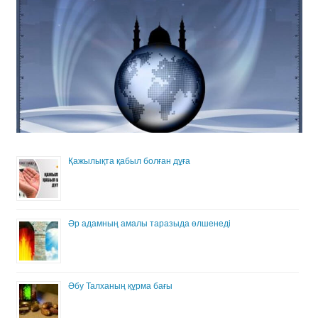
Қажылықта қабыл болған дұға
Әр адамның амалы таразыда өлшенеді
Әбу Талханың құрма бағы