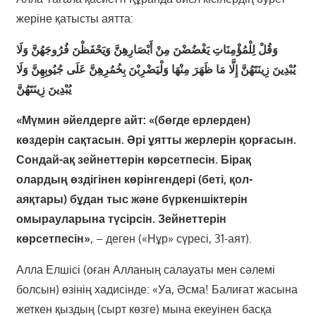
жеріне қатысты аятта:
وَقُلْ لِلْمُؤْمِنَاتِ يَغْضُضْنَ مِنْ أَبْصَارِهِنَّ وَيَحْفَظْنَ فُرُوجَهُنَّ وَلَا
يُبْدِينَ زِينَتَهُنَّ إِلَّا مَا ظَهَرَ مِنْهَا وَلْيَضْرِبْنَ بِخُمُرِهِنَّ عَلَى جُيُوبِهِنَّ وَلَا
يُبْدِينَ زِينَتَهُنَّ
«Мүмин әйелдерге айт: «(бөгде ерлерден)
көздерін сақтасын. Әрі ұятты жерлерін қорғасын.
Сондай-ақ зейнеттерін көрсетпесін. Бірақ
олардың өздігінен көрінгендері (беті, қол-
аяқтары) бұдан тыс және бүркеншіктерін
омырауларына түсірсін. Зейнеттерін
көрсетпесін»
, – деген («Нұр» сүресі, 31-аят).
Алла Елшісі (оған Алланың салауаты мен сәлемі
болсын) өзінің хадисінде: «Уа, Әсма! Балиғат жасына
жеткен қыздың (сырт көзге) мына екеуінен басқа