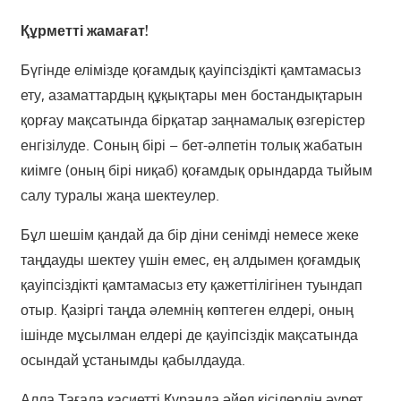
Құрметті жамағат!
Бүгінде елімізде қоғамдық қауіпсіздікті қамтамасыз
ету, азаматтардың құқықтары мен бостандықтарын
қорғау мақсатында бірқатар заңнамалық өзгерістер
енгізілуде. Соның бірі – бет-әлпетін толық жабатын
киімге (оның бірі ниқаб) қоғамдық орындарда тыйым
салу туралы жаңа шектеулер.
Бұл шешім қандай да бір діни сенімді немесе жеке
таңдауды шектеу үшін емес, ең алдымен қоғамдық
қауіпсіздікті қамтамасыз ету қажеттілігінен туындап
отыр. Қазіргі таңда әлемнің көптеген елдері, оның
ішінде мұсылман елдері де қауіпсіздік мақсатында
осындай ұстанымды қабылдауда.
Алла Тағала қасиетті Құранда әйел кісілердің әурет