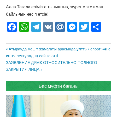
Алла Тағала елімізге тыныштық, жүрегімізге иман
байлығын нәсіп етсін!
Facebook
WhatsApp
Telegram
VK
Mail.Ru
Messenger
Twitter
Share
Жазба
Previous
Атырауда мешіт жамағаты арасында ұлттық спорт және
навигациясы
Post:
интеллектуалдық сайыс өтті
Next
ЗАЯВЛЕНИЕ ДУМК ОТНОСИТЕЛЬНО ПОЛНОГО
Post:
ЗАКРЫТИЯ ЛИЦА
Бас мүфти бағаны