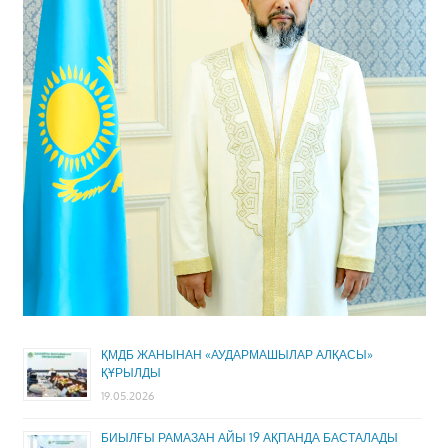
ҚМДБ ЖАНЫНАН «АУДАРМАШЫЛАР АЛҚАСЫ»
ҚҰРЫЛДЫ
19.05.2026
БИЫЛҒЫ РАМАЗАН АЙЫ 19 АҚПАНДА БАСТАЛАДЫ