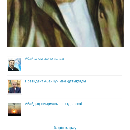
Абай әлемі және ислам
Президент Абай күнімен құттықтады
Абайдың жиырмасыншы қара сөзі
бәрін қарау