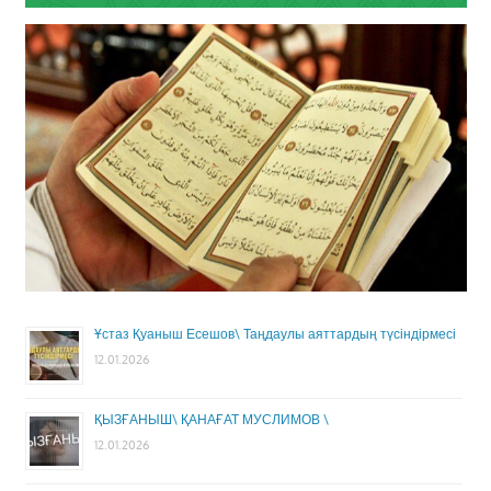
Ұстаз Қуаныш Есешов\ Таңдаулы аяттардың түсіндірмесі
12.01.2026
ҚЫЗҒАНЫШ\ ҚАНАҒАТ МУСЛИМОВ \
12.01.2026