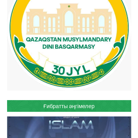
Ғибратты әңгімелер