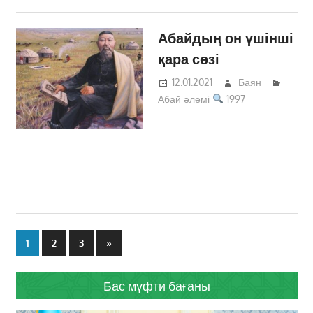
Абайдың он үшінші
қара сөзі
12.01.2021
Баян
Абай әлемі
1997
Жазбалар
Next
1
2
3
»
навигациясы
Posts
Бас мүфти бағаны