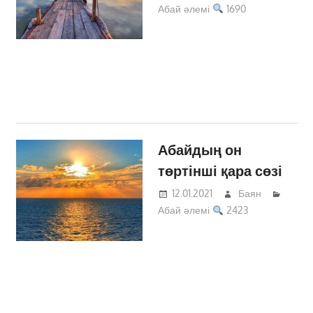
Абай әлемі
1690
Абайдың он
төртінші қара сөзі
12.01.2021
Баян
Абай әлемі
2423