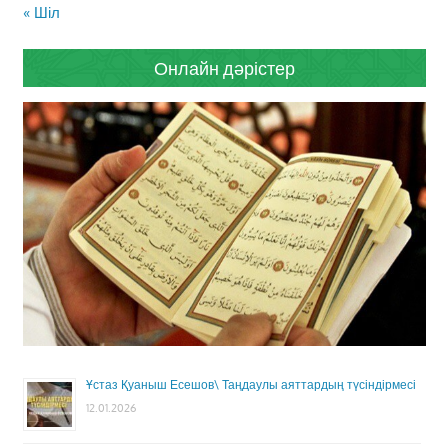
« Шіл
Онлайн дәрістер
Ұстаз Қуаныш Есешов\ Таңдаулы аяттардың түсіндірмесі
12.01.2026