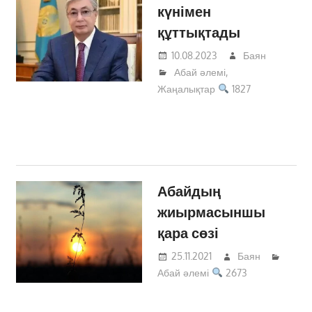
күнімен
құттықтады
10.08.2023
Баян
Абай әлемі
,
Жаңалықтар
1827
Абайдың
жиырмасыншы
қара сөзі
25.11.2021
Баян
Абай әлемі
2673