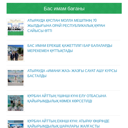
Бас имам бағаны
АТЫРАУДА ҚҰСПАН МОЛЛА МЕШІТІНІҢ 70
ЖЫЛДЫҒЫНА ОРАЙ РЕСПУБЛИКАЛЫҚ ҚҰРАН
САЙЫСЫ ӨТТІ
БАС ИМАМ ЕРЕКШЕ ҚАЖЕТТІЛІГІ БАР БАЛАЛАРДЫ
МЕРЕКЕМЕН ҚҰТТЫҚТАДЫ
АТЫРАУДА «ИМАНИ ЖАЗ» ЖАЗҒЫ САУАТ АШУ КУРСЫ
БАСТАЛДЫ
ҚҰРБАН АЙТТЫҢ ҮШІНШІ КҮНІ ЕЛУ ОТБАСЫНА
ҚАЙЫРЫМДЫЛЫҚ КӨМЕК КӨРСЕТІЛДІ
ҚҰРБАН АЙТТЫҢ ЕКІНШІ КҮНІ: АТЫРАУ ӨҢІРІНДЕ
ҚАЙЫРЫМДЫЛЫҚ ШАРАЛАРЫ ЖАЛҒАСТЫ