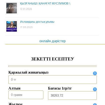
ҚЫЗҒАНЫШ\ ҚАНАҒАТ МУСЛИМОВ \
12.01.2026
Исламдағы достық ұғымы
17.05.2025
онлайн дәрістер