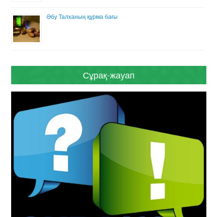
Әбу Талханың құрма бағы
Сұрақ-жауап