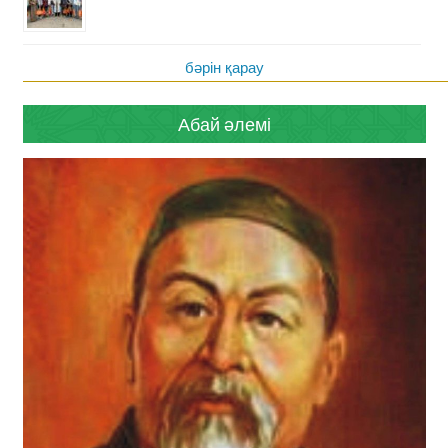
бәрін қарау
Абай әлемі