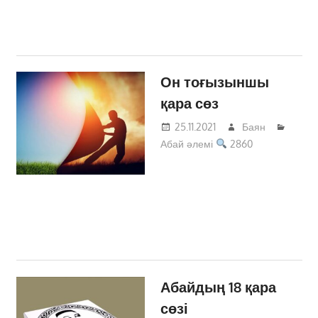
Он тоғызыншы
қара сөз
25.11.2021
Баян
Абай әлемі
2860
Абайдың 18 қара
сөзі