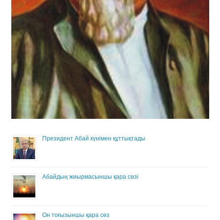
Президент Абай күнімен құттықтады
Абайдың жиырмасыншы қара сөзі
Он тоғызыншы қара сөз