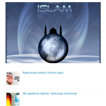
Қажылықта қабыл болған дұға
Әр адамның амалы таразыда өлшенеді