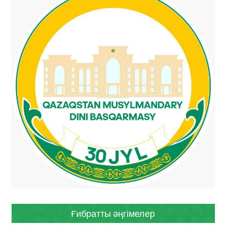
Ғибратты әңгімелер