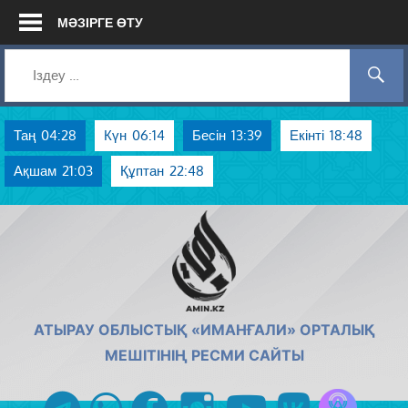
Skip
МӘЗІРГЕ ӨТУ
to
content
Таң
04:28
Күн
06:14
Бесін
13:39
Екінті
18:48
Ақшам
21:03
Құптан
22:48
AMIN.KZ
АТЫРАУ ОБЛЫСТЫҚ «ИМАНҒАЛИ» ОРТАЛЫҚ
МЕШІТІНІҢ РЕСМИ САЙТЫ
Azan радиос
telegram
whatsapp
facebook
instagram
youtube
vk