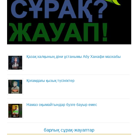
Қазақ халқының діни ұстанымы Абу Ханафи мазхабы
Қоғамдағы қызық түсініктер
Намаз оқымайтындар бузге бауыр емес
барлық сұрақ-жауаптар