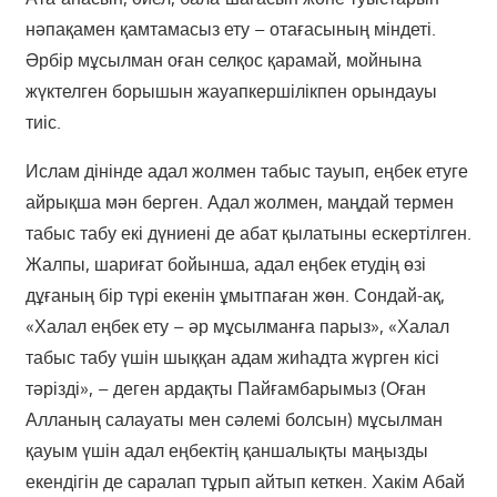
нәпақамен қамтамасыз ету – отағасының міндеті.
Әрбір мұсылман оған селқос қарамай, мойнына
жүктелген борышын жауапкершілікпен орындауы
тиіс.
Ислам дінінде адал жолмен табыс та­уып, еңбек етуге
айрықша мән берген. Адал жолмен, маңдай термен
табыс табу екі дүниені де абат қылатыны ескертілген.
Жалпы, шариғат бойын­ша, адал еңбек етудің өзі
дұғаның бір түрі екенін ұмытпаған жөн. Сондай-ақ,
«Халал еңбек ету – әр мұсылманға па­рыз», «Халал
табыс табу үшін шыққан адам жиһадта жүрген кісі
тәрізді», – деген ардақты Пайғамбарымыз (Оған
Алланың салауаты мен сәлемі болсын) мұсылман
қауым үшін адал еңбектің қаншалықты маңызды
екендігін де саралап тұрып айтып кеткен. Хакім Абай