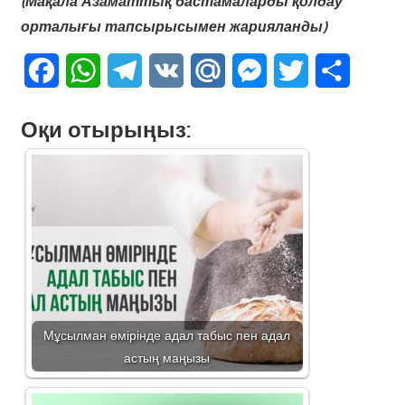
(Мақала Азаматтық бастамаларды қолдау
орталығы тапсырысымен жарияланды)
Facebook
WhatsApp
Telegram
VK
Mail.Ru
Messenger
Twitter
Share
Оқи отырыңыз:
Мұсылман өмірінде адал табыс пен адал
астың маңызы