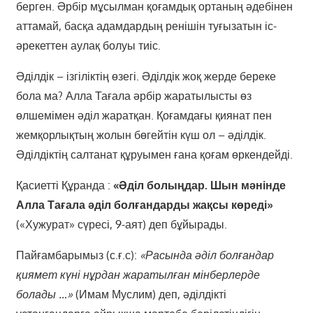
берген. Әрбір мұсылман қоғамдық ортаның әдебінен
аттамай, басқа адамдардың ренішін туғызатын іс-
әрекеттен аулақ болуы тиіс.
Әділдік – ізгіліктің өзегі. Әділдік жоқ жерде береке
бола ма? Алла Тағала әрбір жаратылысты өз
өлшемімен әділ жаратқан. Қоғамдағы қиянат пен
жемқорлықтың жолын бөгейтін күш ол – әділдік.
Әділдіктің салта­нат құруымен ғана қоғам өркендейді.
Қасиетті Құранда :
«Әділ болыңдар. Шын мәнінде
Алла Тағала әділ болғандарды жақсы көреді»
(«Хужу­рат» сүресі, 9-аят) деп бұйырады.
Пайғамбарымыз (с.ғ.с):
«Расында әділ болғандар
қиямет күні нұрдан жаратылған мінберлерде
болады …»
(Имам Муслим) деп, әділдікті