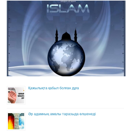
Қажылықта қабыл болған дұға
Әр адамның амалы таразыда өлшенеді