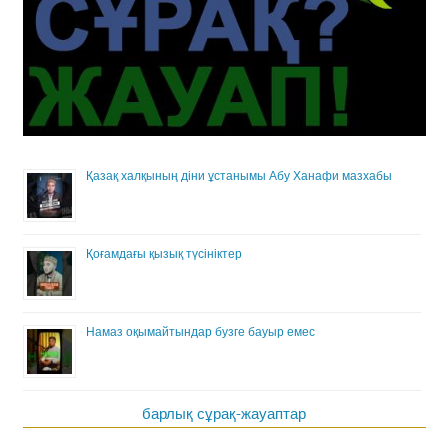
Қазақ халқының діни ұстанымы Абу Ханафи мазхабы
Қоғамдағы қызық түсініктер
Намаз оқымайтындар бузге бауыр емес
барлық сұрақ-жауаптар