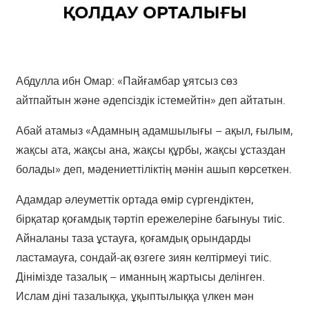
Абдулла ибн Омар: «Пайғамбар ұятсыз сөз
айтпайтын және әдепсіздік істемейтін» деп айтатын.
Абай атамыз «Адамның адамшылығы – ақыл, ғылым,
жақсы ата, жақсы ана, жақсы құрбы, жақсы ұстаздан
бола­ды» деп, мәдениеттіліктің мәнін ашып көрсеткен.
Адамдар әлеуметтік ортада өмір сүргендіктен,
бірқатар қоғамдық тәртіп ережелеріне бағынуы тиіс.
Ай­наланы таза ұстауға, қоғамдық орын­дарды
ластамауға, сондай-ақ өзгеге зиян келтірмеуі тиіс.
Дінімізде тазалық – иманның жартысы делінген.
Ислам діні тазалыққа, ұқыптылыққа үлкен мән