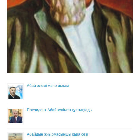
Абай әлемі және ислам
Президент Абай күнімен құттықтады
Абайдың жиырмасыншы қара сөзі