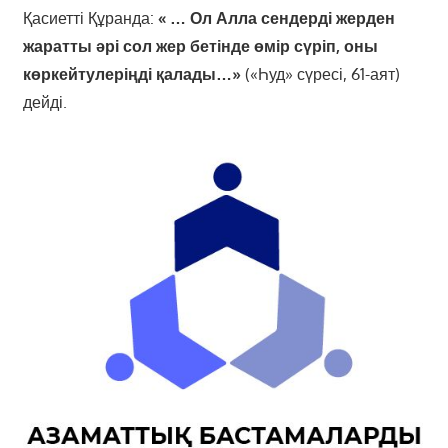
Қасиетті Құранда:
« … Ол Алла сендерді жерден
жаратты әрі сол жер бетінде өмір сүріп, оны
көркейтулеріңді қалады…»
(«Һуд» сүресі, 61-аят)
дейді.