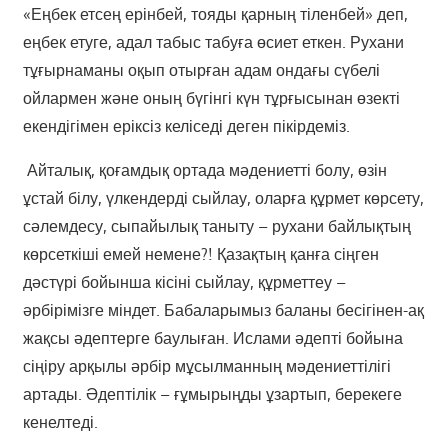
«Еңбек етсең ерінбей, тояды қарның тіленбей» деп,
еңбек етуге, адал табыс табуға өсиет еткен. Рухани
тұғырнаманы оқып отырған адам ондағы сүбелі
ойлармен және оның бүгінгі күн тұрғысынан өзекті
екендігімен еріксіз келіседі деген пікірдеміз.
Айталық, қоғамдық орта­да мәдениетті болу, өзін
ұстай білу, үлкендерді сыйлау, оларға құрмет көрсету,
сәлемдесу, сыпайылық таныту – рухани байлықтың
көрсеткіші емей немене?! Қазақтың қанға сіңген
дәстүрі бойынша кісіні сыйлау, құрметтеу –
әрбірімізге міндет. Бабаларымыз баланы бесігінен-ақ
жақсы әдептерге баулыған. Ислами әдепті бойына
сіңіру арқылы әрбір мұсылманның мәдениеттілігі
артады. Әдептілік – ғұмырыңды ұзартып, берекеге
кенелтеді.