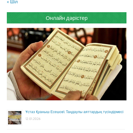
« Шіл
Онлайн дәрістер
Ұстаз Қуаныш Есешов\ Таңдаулы аяттардың түсіндірмесі
12.01.2026