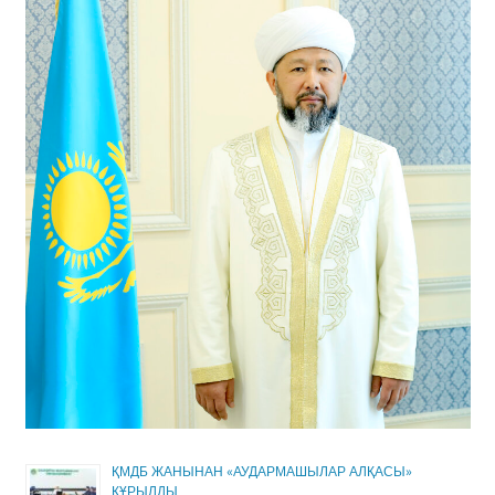
ҚМДБ ЖАНЫНАН «АУДАРМАШЫЛАР АЛҚАСЫ»
ҚҰРЫЛДЫ