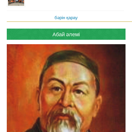
бәрін қарау
Абай әлемі