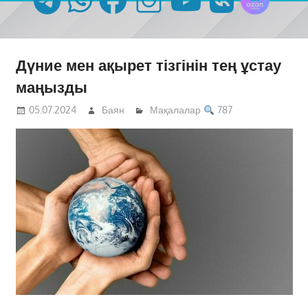
Дүние мен ақырет тізгінін тең ұстау
маңызды
05.07.2024
Баян
Мақалалар
787