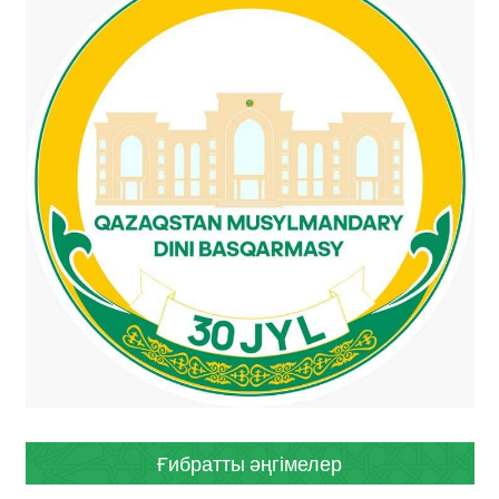
Ғибратты әңгімелер