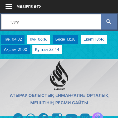
Skip
МӘЗІРГЕ ӨТУ
to
content
Таң
04:32
Күн
06:16
Бесін
13:38
Екінті
18:46
Ақшам
21:00
Құптан
22:44
AMIN.KZ
АТЫРАУ ОБЛЫСТЫҚ «ИМАНҒАЛИ» ОРТАЛЫҚ
МЕШІТІНІҢ РЕСМИ САЙТЫ
Azan радиос
telegram
whatsapp
facebook
instagram
youtube
vk