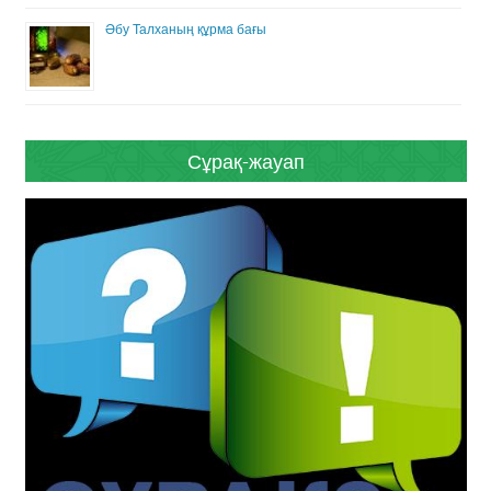
Әбу Талханың құрма бағы
Сұрақ-жауап