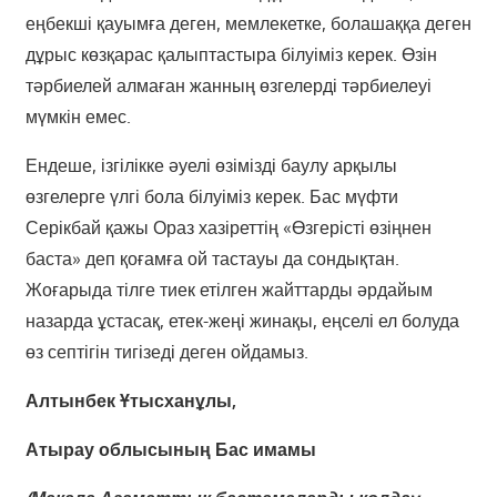
еңбекші қауымға деген, мемлекетке, болашаққа деген
дұрыс көзқарас қалыптастыра білуіміз керек. Өзін
тәрбиелей алмаған жанның өзгелерді тәрбиелеуі
мүмкін емес.
Ендеше, ізгілікке әуелі өзімізді баулу арқылы
өзгелерге үлгі бола білуіміз керек. Бас мүфти
Серікбай қажы Ораз хазіреттің «Өзгерісті өзіңнен
баста» деп қоғамға ой таста­уы да сондықтан.
Жоғарыда тілге тиек етілген жайттарды әрдайым
назарда ұстасақ, етек-жеңі жинақы, еңселі ел болуда
өз септігін тигізеді деген ойдамыз.
Алтынбек Ұтысханұлы,
Атырау облысының Бас имамы