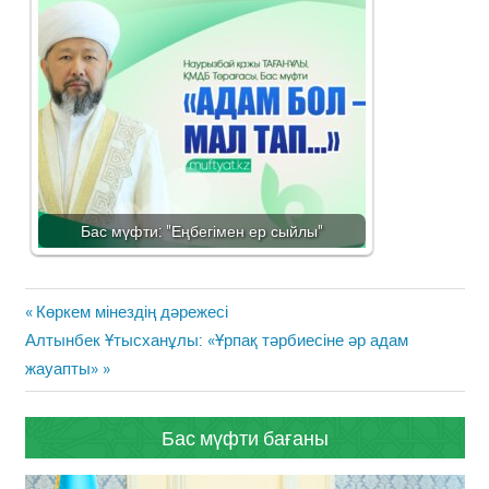
Бас мүфти: "Еңбегімен ер сыйлы"
Жазба
Previous
Көркем мінездің дәрежесі
навигациясы
Next
Post:
Алтынбек Ұтысханұлы: «Ұрпақ тәрбиесіне әр адам
Post:
жауапты»
Бас мүфти бағаны