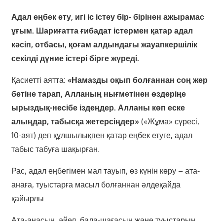
Адал еңбек ету, игі іс істеу бір- бірінен ажырамас
ұғым. Шариғатта ғибадат істермен қатар адал
кәсіп, от­басы, қоғам алдындағы жауапкершілік
секілді дүние істері бірге жүреді.
Қасиетті аятта:
«Намазды оқып болғаннан соң жер
бетіне тарап, Алланың нығметінен өздеріңе
ырыздық-несібе іздеңдер. Алла­ны көп еске
алыңдар, табысқа жетерсіңдер»
(«Жұма» сүресі,
10-аят) деп құлшылықпен қатар еңбек етуге, адал
табыс табуға шақырған.
Рас, адал еңбегімен мал тауып, өз күнін көру – ата-
анаға, туыстарға масыл болғаннан әлдеқайда
қайырлы.
Ата-анасын, әйел, бала-шағасын және туыстарын