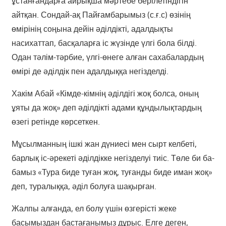
ұстанғандарға айрықша мәртебе берілетіндігін
айтқан. Сондай-ақ Пайғамбарымыз (с.ғ.с) өзінің
өмірінің соңына дейін әділдікті, адалдықты
насихаттап, басқаларға іс жүзінде үлгі бола білді.
Одан тәлім-тәрбие, үлгі-өнеге алған сахабалардың
өмірі де әділдік пен адалдыққа негізделді.
Хакім Абай «Кімде-кімнің әділдігі жоқ болса, оның
ұяты да жоқ» деп әділдікті адами құндылықтардың
өзегі ретінде көрсеткен.
Мұсылманның ішкі жан дүниесі мен сырт келбеті,
барлық іс-әрекеті әділдікке негізделуі тиіс. Төле би ба­
бамыз «Тура биде туған жоқ, туғанды биде иман жоқ»
деп, туралыққа, әділ болуға шақырған.
Жалпы алғанда, ел болу үшін өзгерісті жеке
басымыздан бастағанымыз дұрыс. Елге деген,