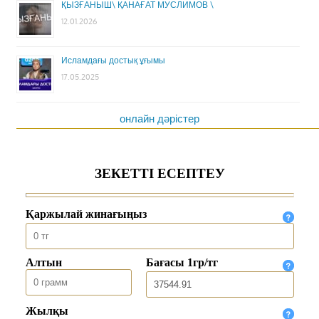
ҚЫЗҒАНЫШ\ ҚАНАҒАТ МУСЛИМОВ \
12.01.2026
Исламдағы достық ұғымы
17.05.2025
онлайн дәрістер