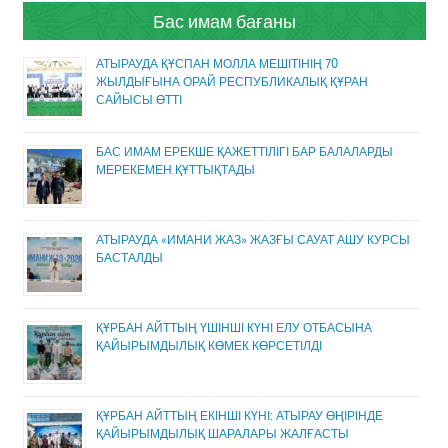
Бас имам бағаны
АТЫРАУДА ҚҰСПАН МОЛЛА МЕШІТІНІҢ 70
ЖЫЛДЫҒЫНА ОРАЙ РЕСПУБЛИКАЛЫҚ ҚҰРАН
САЙЫСЫ ӨТТІ
БАС ИМАМ ЕРЕКШЕ ҚАЖЕТТІЛІГІ БАР БАЛАЛАРДЫ
МЕРЕКЕМЕН ҚҰТТЫҚТАДЫ
АТЫРАУДА «ИМАНИ ЖАЗ» ЖАЗҒЫ САУАТ АШУ КУРСЫ
БАСТАЛДЫ
ҚҰРБАН АЙТТЫҢ ҮШІНШІ КҮНІ ЕЛУ ОТБАСЫНА
ҚАЙЫРЫМДЫЛЫҚ КӨМЕК КӨРСЕТІЛДІ
ҚҰРБАН АЙТТЫҢ ЕКІНШІ КҮНІ: АТЫРАУ ӨҢІРІНДЕ
ҚАЙЫРЫМДЫЛЫҚ ШАРАЛАРЫ ЖАЛҒАСТЫ