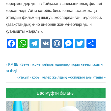
көрермендер үшін «Тайқазан» анимациялық фильмі
көрсетіледі. Айта кетейік, биыл оннан астам жаңа
отандық фильмнің шығуы жоспарланған. Бұл сөзсіз,
қазақстандық кино өнерінің жанкүйерлері үшін
қуанышты жаңалық.
Facebook
WhatsApp
Telegram
VK
Mail.Ru
Messenger
Twitter
Share
Жазба
Previous
ҚМДБ «Зекет және қайырымдылық» қоры кезекті жиын
навигациясы
Post:
өткізді
Next
«Уақып» қоры келер жылдың жоспарын анықтады
Post:
Бас мүфти бағаны