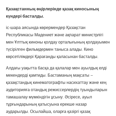
Қазақстанның өңірлерінде қазақ киносының
күндері басталды.
іс-шара аясында көрермендер Қазақстан
Республикасы Мәдениет және ақпарат министрлігі
мен Ұлттық киноны қолдау орталығының қолдауымен
түсірілген фильмдермен таныса алады. Кино
көрсетілімдері Қарағанды қаласынан басталды.
Алдағы уақытта басқа да қалалар мен ауылдық елді
мекендерді қамтиды. Бастаманың мақсаты –
қазақстандық кинематографты насихаттау және кең
аудиторияға отандық режиссерлердің туындыларын
тамашалау мүмкіндігін ұсыну. Әсіресе, ауыл
тұрғындарының қатысуына ерекше назар
аударылды. Осылайша, оларға қазіргі қазақ