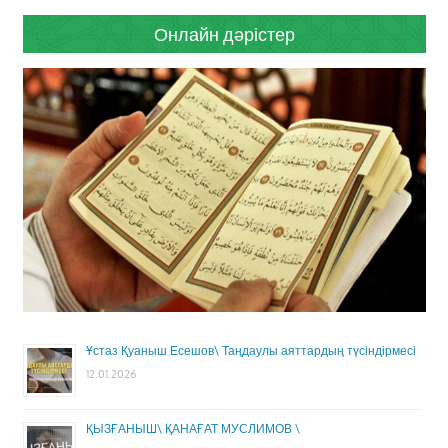
Онлайн дәрістер
Ұстаз Қуаныш Есешов\ Таңдаулы аяттардың түсіндірмесі
12.01.2026
ҚЫЗҒАНЫШ\ ҚАНАҒАТ МУСЛИМОВ \