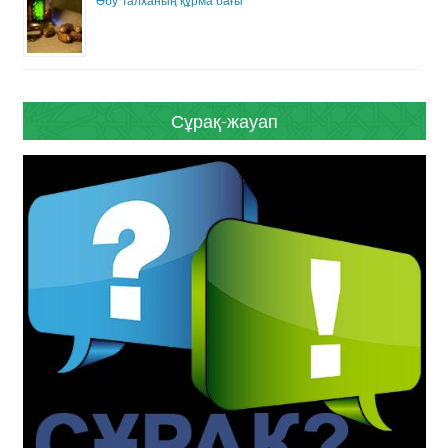
Әбу Талханың құрма бағы
Сұрақ-жауап