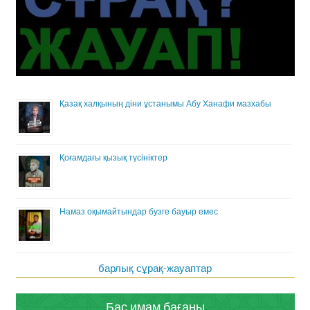
Қазақ халқының діни ұстанымы Абу Ханафи мазхабы
Қоғамдағы қызық түсініктер
Намаз оқымайтындар бузге бауыр емес
барлық сұрақ-жауаптар
Бас имам бағаны