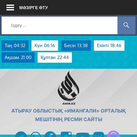
Skip
МӘЗІРГЕ ӨТУ
to
content
Таң
04:32
Күн
06:16
Бесін
13:38
Екінті
18:46
Ақшам
21:00
Құптан
22:44
AMIN.KZ
АТЫРАУ ОБЛЫСТЫҚ «ИМАНҒАЛИ» ОРТАЛЫҚ
МЕШІТІНІҢ РЕСМИ САЙТЫ
Azan радиос
telegram
whatsapp
facebook
instagram
youtube
vk