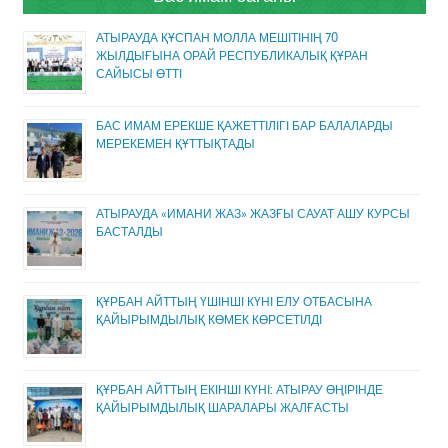
АТЫРАУДА ҚҰСПАН МОЛЛА МЕШІТІНІҢ 70
ЖЫЛДЫҒЫНА ОРАЙ РЕСПУБЛИКАЛЫҚ ҚҰРАН
САЙЫСЫ ӨТТІ
БАС ИМАМ ЕРЕКШЕ ҚАЖЕТТІЛІГІ БАР БАЛАЛАРДЫ
МЕРЕКЕМЕН ҚҰТТЫҚТАДЫ
АТЫРАУДА «ИМАНИ ЖАЗ» ЖАЗҒЫ САУАТ АШУ КУРСЫ
БАСТАЛДЫ
ҚҰРБАН АЙТТЫҢ ҮШІНШІ КҮНІ ЕЛУ ОТБАСЫНА
ҚАЙЫРЫМДЫЛЫҚ КӨМЕК КӨРСЕТІЛДІ
ҚҰРБАН АЙТТЫҢ ЕКІНШІ КҮНІ: АТЫРАУ ӨҢІРІНДЕ
ҚАЙЫРЫМДЫЛЫҚ ШАРАЛАРЫ ЖАЛҒАСТЫ