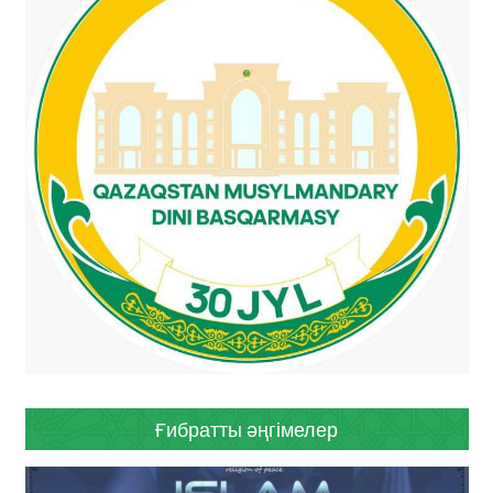
Ғибратты әңгімелер