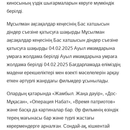
киносының үздік шығармаларын көруге мүмкіндік
берілді.
Мұсылман ақсақалдар кеңесінің Бас хатшысын
діндер съезіне қатысуға шақырды Мұсылман
ақсақалдар кеңесінің Бас хатшысын діндер съезіне
қатысуға шақырды 04.02.2025 Ауыл имамдарына
умраға жолдама берілді Ауыл имамдарына умраға
жолдама берілді 04.02.2025 Бағдарламада еліміздің
мәдени ерекшеліктері мен өзекті мәселелерін арқау
еткен әртүрлі жанрдағы фильмдер ұсынылады.
Олардың қатарында «Жамбыл. Жаңа дәуір», «Дос-
Мұқасан», «Операция Набат», «Время патриотов»
және басқа да картиналар бар. Әр фильмнің өзіндік
терең мағынасы бар және түрлі жастағы
көрермендерге арналған. Сондай-ақ, кішкентай