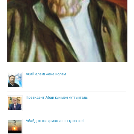
Абай әлемі және ислам
Президент Абай күнімен құттықтады
Абайдың жиырмасыншы қара сөзі