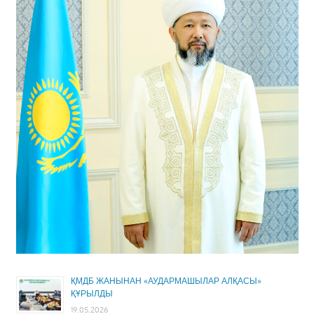
ҚМДБ ЖАНЫНАН «АУДАРМАШЫЛАР АЛҚАСЫ»
ҚҰРЫЛДЫ
19.05.2026