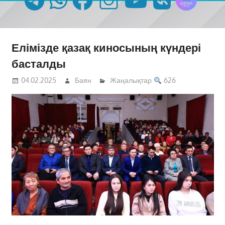
Елімізде қазақ киносының күндері
басталды
04.02.2025
Баян
Жаңалықтар
626