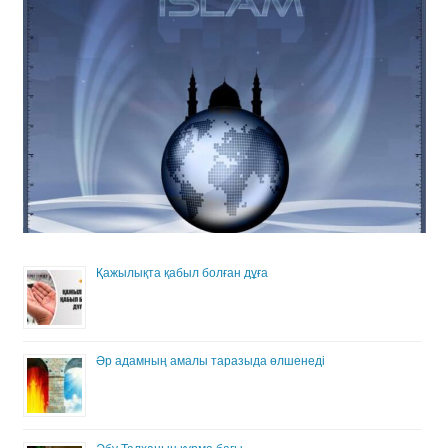
Қажылықта қабыл болған дұға
Әр адамның амалы таразыда өлшенеді