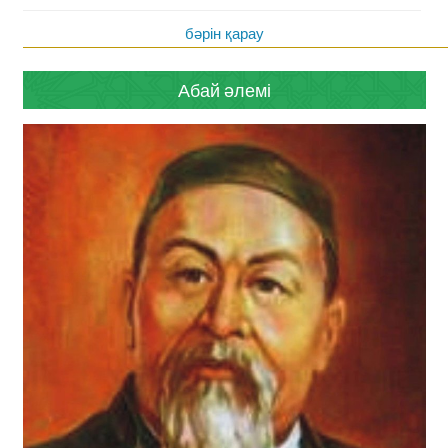
бәрін қарау
Абай әлемі