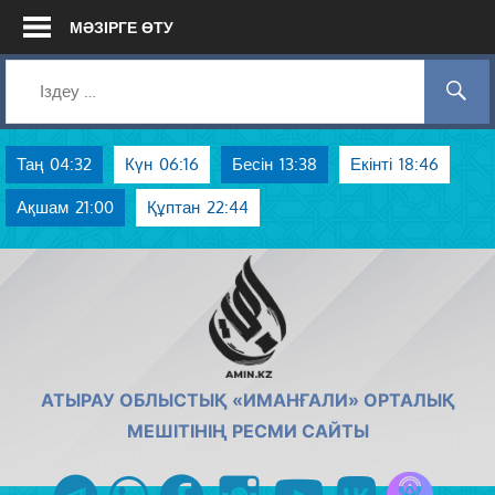
Skip
МӘЗІРГЕ ӨТУ
to
content
Таң
04:32
Күн
06:16
Бесін
13:38
Екінті
18:46
Ақшам
21:00
Құптан
22:44
AMIN.KZ
АТЫРАУ ОБЛЫСТЫҚ «ИМАНҒАЛИ» ОРТАЛЫҚ
МЕШІТІНІҢ РЕСМИ САЙТЫ
Azan радиос
telegram
whatsapp
facebook
instagram
youtube
vk