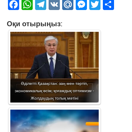
Facebook
WhatsApp
Telegram
VK
Mail.Ru
Messenger
Twitter
Share
Оқи отырыңыз:
Әділетті Қазақстан: заң мен тәртіп,
экономикалық өсім, қоғамдық оптимизм -
Жолдаудың толық мәтіні