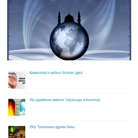
Қажылықта қабыл болған дұға
Әр адамның амалы таразыда өлшенеді
Әбу Талханың құрма бағы