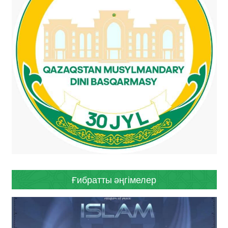
Ғибратты әңгімелер