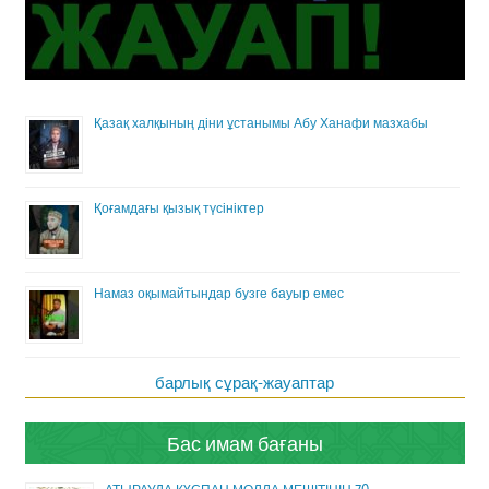
Қазақ халқының діни ұстанымы Абу Ханафи мазхабы
Қоғамдағы қызық түсініктер
Намаз оқымайтындар бузге бауыр емес
барлық сұрақ-жауаптар
Бас имам бағаны