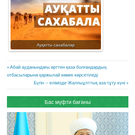
Ауқатты сахабалар
Жазба
Previous
Абай ауданындағы өрттен қаза болғандардың
навигациясы
Post:
отбасыларына қаржылай көмек көрсетіледі
Next
Бүгін – елімізде Жалпыұлттық аза тұту күні
Post:
Бас мүфти бағаны