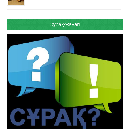
Сұрақ-жауап