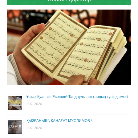
Ұстаз Қуаныш Есешов\ Таңдаулы аяттардың түсіндірмесі
12.01.2026
ҚЫЗҒАНЫШ\ ҚАНАҒАТ МУСЛИМОВ \
12.01.2026