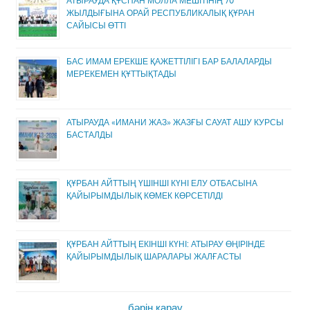
АТЫРАУДА ҚҰСПАН МОЛЛА МЕШІТІНІҢ 70
ЖЫЛДЫҒЫНА ОРАЙ РЕСПУБЛИКАЛЫҚ ҚҰРАН
САЙЫСЫ ӨТТІ
БАС ИМАМ ЕРЕКШЕ ҚАЖЕТТІЛІГІ БАР БАЛАЛАРДЫ
МЕРЕКЕМЕН ҚҰТТЫҚТАДЫ
АТЫРАУДА «ИМАНИ ЖАЗ» ЖАЗҒЫ САУАТ АШУ КУРСЫ
БАСТАЛДЫ
ҚҰРБАН АЙТТЫҢ ҮШІНШІ КҮНІ ЕЛУ ОТБАСЫНА
ҚАЙЫРЫМДЫЛЫҚ КӨМЕК КӨРСЕТІЛДІ
ҚҰРБАН АЙТТЫҢ ЕКІНШІ КҮНІ: АТЫРАУ ӨҢІРІНДЕ
ҚАЙЫРЫМДЫЛЫҚ ШАРАЛАРЫ ЖАЛҒАСТЫ
бәрін қарау