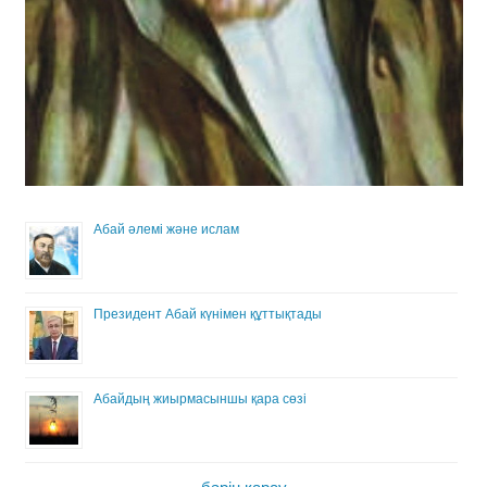
Абай әлемі және ислам
Президент Абай күнімен құттықтады
Абайдың жиырмасыншы қара сөзі