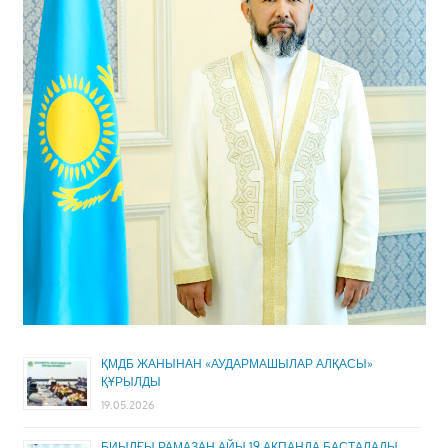
ҚМДБ ЖАНЫНАН «АУДАРМАШЫЛАР АЛҚАСЫ»
ҚҰРЫЛДЫ
19.05.2026
БИЫЛҒЫ РАМАЗАН АЙЫ 19 АҚПАНДА БАСТАЛАДЫ