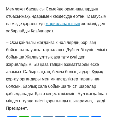
Мемлекет басшысы Семейде орманшылардың
отбасы-жақындарымен кездесуде ертең, 12 маусым
елімізде қаралы күн
жарияланатынын
жеткізді, деп
хабарлайды ҚазАқпарат.
– Осы қайғылы жағдайға кінәлілердің бәрі заң
бойынша жауапқа тартылады. Дүйсенбі күнін еліміз
бойынша Жалпыұлттық аза тұту күні деп
жарияладым. Біз қаза тапқан азаматтарды еске
аламыз. Сабыр сақтап, бекем болыңыздар. Құқық
қорғау органдары мен министрліктер тарапынан
болсын, барлық сала бойынша тиісті шаралар
қабылданады. Қазір кеңес өткіземін. Бұл жағдайдан
міндетті түрде тиісті қорытынды шығарамыз,– деді
Президент.