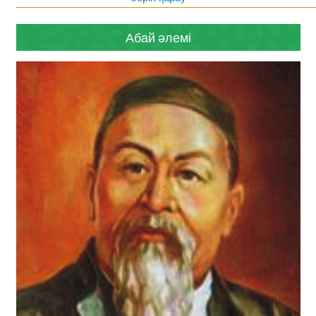
Абай әлемі