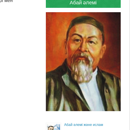
рі мен
Абай әлемі
Абай әлемі және ислам