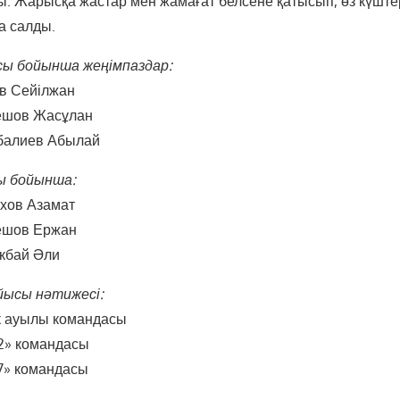
 Жарысқа жастар мен жамағат белсене қатысып, өз күште
ға салды.
сы бойынша жеңімпаздар:
ев Сейілжан
ешов Жасұлан
балиев Абылай
ы бойынша:
ихов Азамат
ешов Ержан
кбай Әли
йысы нәтижесі:
к ауылы командасы
2» командасы
7» командасы