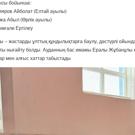
ысы бойынша:
ияров Айболат (Елтай ауылы)
жа Абыл (Өрлік ауылы)
мғали Ертілеу
 – жастарды ұлттық құндылықтарға баулу, дәстүрлі ойын
хты нығайту болды. Ауданның бас имамы Ералы Жұбанұлы
р мен алғыс хаттар табыстады