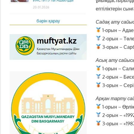
ұйымдастырылды.
ИНСТИТУТЫ АШЫЛДЫ
20.01.2026
ептіліктерін сын
бәрін қарау
Садақ ату сайы
1-орын – Ада
2-орын – Төл
3-орын – Сар
Асық ату сайыс
1-орын – Сал
2-орын – Бис
3-орын – Сері
Арқан тарту са
1-орын – Өрлі
2-орын – «199
3-орын – «198