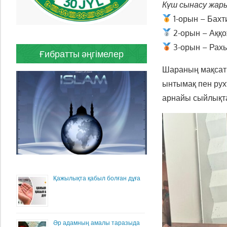
Күш сынасу жар
1-орын – Бахт
2-орын – Аққо
3-орын – Рахы
Ғибратты әңгімелер
Шараның мақсаты
ынтымақ пен ру
арнайы сыйлықта
Қажылықта қабыл болған дұға
Әр адамның амалы таразыда