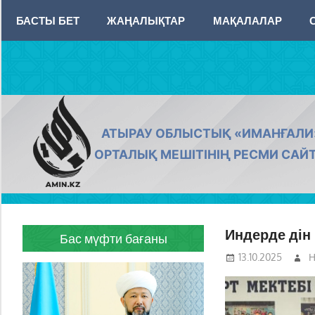
Skip
БАСТЫ БЕТ
ЖАҢАЛЫҚТАР
МАҚАЛАЛАР
to
content
AMIN.KZ
АТЫРАУ ОБЛЫСТЫҚ «ИМАНҒАЛИ
ОРТАЛЫҚ МЕШІТІНІҢ РЕСМИ САЙ
Индерде дін
Бас мүфти бағаны
13.10.2025
Н