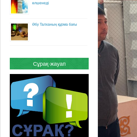
өлшенеді
Әбу Талханың құрма бағы
Сұрақ-жауап