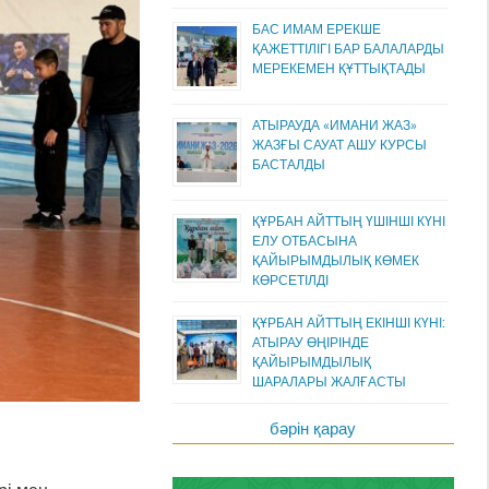
БАС ИМАМ ЕРЕКШЕ
ҚАЖЕТТІЛІГІ БАР БАЛАЛАРДЫ
МЕРЕКЕМЕН ҚҰТТЫҚТАДЫ
АТЫРАУДА «ИМАНИ ЖАЗ»
ЖАЗҒЫ САУАТ АШУ КУРСЫ
БАСТАЛДЫ
ҚҰРБАН АЙТТЫҢ ҮШІНШІ КҮНІ
ЕЛУ ОТБАСЫНА
ҚАЙЫРЫМДЫЛЫҚ КӨМЕК
КӨРСЕТІЛДІ
ҚҰРБАН АЙТТЫҢ ЕКІНШІ КҮНІ:
АТЫРАУ ӨҢІРІНДЕ
ҚАЙЫРЫМДЫЛЫҚ
ШАРАЛАРЫ ЖАЛҒАСТЫ
бәрін қарау