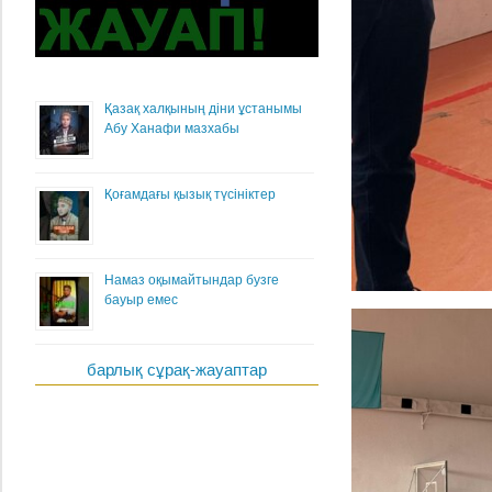
Қазақ халқының діни ұстанымы
Абу Ханафи мазхабы
Қоғамдағы қызық түсініктер
Намаз оқымайтындар бузге
бауыр емес
барлық сұрақ-жауаптар