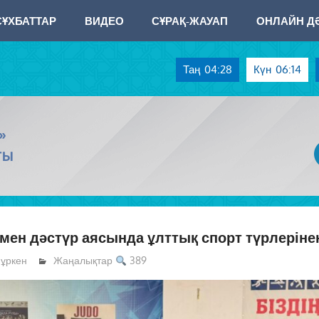
СҰХБАТТАР
ВИДЕО
СҰРАҚ-ЖАУАП
ОНЛАЙН ДӘ
Таң
04:28
Күн
06:14
»
ТЫ
 мен дәстүр аясында ұлттық спорт түрлерінен
ұркен
Жаңалықтар
389