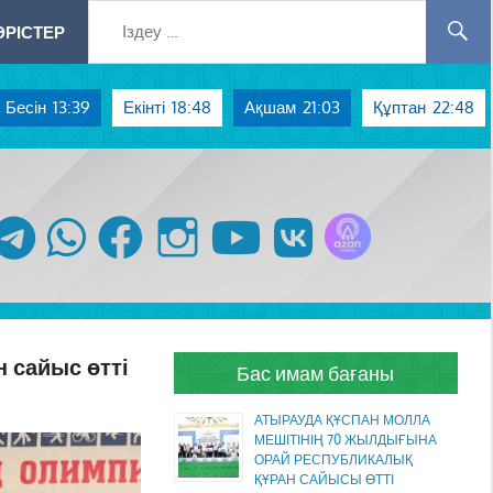
РІСТЕР
Бесін
13:39
Екінті
18:48
Ақшам
21:03
Құптан
22:48
Azan радиосы
telegram
whatsapp
facebook
instagram
youtube
vk
 сайыс өтті
Бас имам бағаны
АТЫРАУДА ҚҰСПАН МОЛЛА
МЕШІТІНІҢ 70 ЖЫЛДЫҒЫНА
ОРАЙ РЕСПУБЛИКАЛЫҚ
ҚҰРАН САЙЫСЫ ӨТТІ