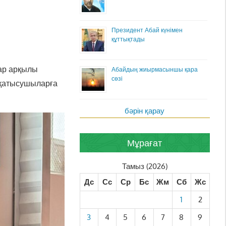
Президент Абай күнімен
құттықтады
дар арқылы
Абайдың жиырмасыншы қара
сөзі
 қатысушыларға
бәрін қарау
Мұрағат
Тамыз (2026)
Дс
Сс
Ср
Бс
Жм
Сб
Жс
1
2
3
4
5
6
7
8
9