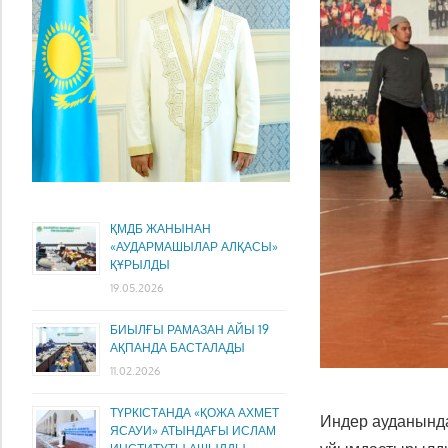
ҚМДБ ЖАНЫНАН
«АУДАРМАШЫЛАР АЛҚАСЫ»
ҚҰРЫЛДЫ
19.05.2026
БИЫЛҒЫ РАМАЗАН АЙЫ 19
АҚПАНДА БАСТАЛАДЫ
11.02.2026
ТҮРКІСТАНДА «ҚОЖА АХМЕТ
Индер ауданында
ЯСАУИ» АТЫНДАҒЫ ИСЛАМ