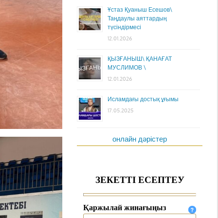
Ұстаз Қуаныш Есешов\
Таңдаулы аяттардың
түсіндірмесі
12.01.2026
ҚЫЗҒАНЫШ\ ҚАНАҒАТ
МУСЛИМОВ \
12.01.2026
Исламдағы достық ұғымы
17.05.2025
онлайн дәрістер