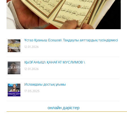
Ұстаз Қуаныш Есешов\ Таңдаулы аяттардың түсіндірмесі
12.01.2026
ҚЫЗҒАНЫШ\ ҚАНАҒАТ МУСЛИМОВ \
12.01.2026
Исламдағы достық ұғымы
17.05.2025
онлайн дәрістер