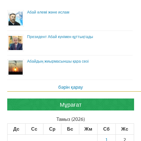
Абай әлемі және ислам
Президент Абай күнімен құттықтады
Абайдың жиырмасыншы қара сөзі
бәрін қарау
Мұрағат
Тамыз (2026)
Дс
Сс
Ср
Бс
Жм
Сб
Жс
1
2