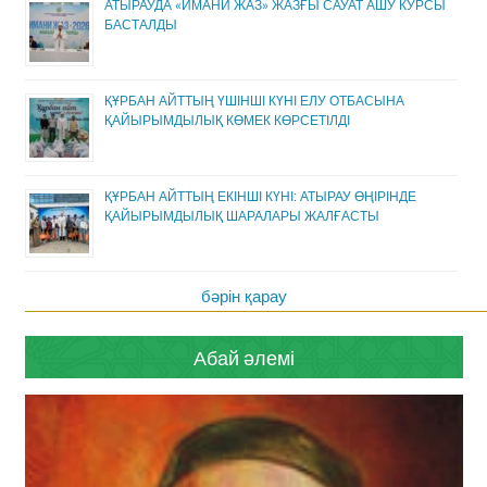
АТЫРАУДА «ИМАНИ ЖАЗ» ЖАЗҒЫ САУАТ АШУ КУРСЫ
БАСТАЛДЫ
ҚҰРБАН АЙТТЫҢ ҮШІНШІ КҮНІ ЕЛУ ОТБАСЫНА
ҚАЙЫРЫМДЫЛЫҚ КӨМЕК КӨРСЕТІЛДІ
ҚҰРБАН АЙТТЫҢ ЕКІНШІ КҮНІ: АТЫРАУ ӨҢІРІНДЕ
ҚАЙЫРЫМДЫЛЫҚ ШАРАЛАРЫ ЖАЛҒАСТЫ
бәрін қарау
Абай әлемі