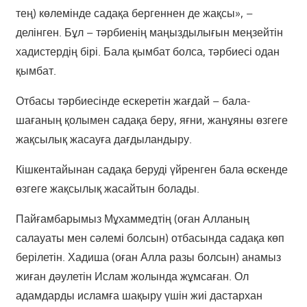
тең) көлемінде садақа бергеннен де жақсы», –
делінген. Бұл – тәрбиенің маңыздылығын меңзейтін
хадистердің бірі. Бала қымбат болса, тәрбиесі одан
қымбат.
Отбасы тәрбиесінде ескеретін жағдай – бала-
шағаның қолымен садақа беру, яғни, жанұяны өзгеге
жақсылық жасауға дағдыландыру.
Кішкентайынан садақа беруді үйренген бала өскенде
өзгеге жақсылық жасайтын болады.
Пайғамбарымыз Мұхаммедтің (оған Алланың
салауаты мен сәлемі болсын) отбасында садақа көп
берілетін. Хадиша (оған Алла разы болсын) анамыз
жиған дәулетін Ислам жолында жұмсаған. Ол
адамдарды исламға шақыру үшін жиі дастархан