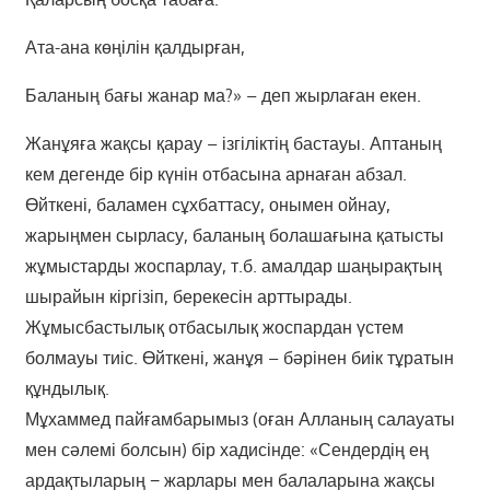
Ата-ана көңілін қалдырған,
Баланың бағы жанар ма?» – деп жырлаған екен.
Жанұяға жақсы қарау – ізгіліктің бастауы. Аптаның
кем дегенде бір күнін отбасына арнаған абзал.
Өйткені, баламен сұхбаттасу, онымен ойнау,
жарыңмен сырласу, баланың болашағына қатысты
жұмыстарды жоспарлау, т.б. амалдар шаңырақтың
шырайын кіргізіп, берекесін арттырады.
Жұмысбастылық отбасылық жоспардан үстем
болмауы тиіс. Өйткені, жанұя – бәрінен биік тұратын
құндылық.
Мұхаммед пайғамбарымыз (оған Алланың салауаты
мен сәлемі болсын) бір хадисінде: «Сендердің ең
ардақтыларың − жарлары мен балаларына жақсы