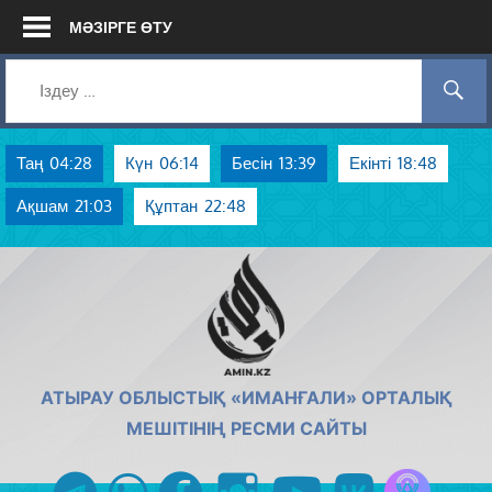
Skip
МӘЗІРГЕ ӨТУ
to
content
Таң
04:28
Күн
06:14
Бесін
13:39
Екінті
18:48
Ақшам
21:03
Құптан
22:48
AMIN.KZ
АТЫРАУ ОБЛЫСТЫҚ «ИМАНҒАЛИ» ОРТАЛЫҚ
МЕШІТІНІҢ РЕСМИ САЙТЫ
Azan радиос
telegram
whatsapp
facebook
instagram
youtube
vk