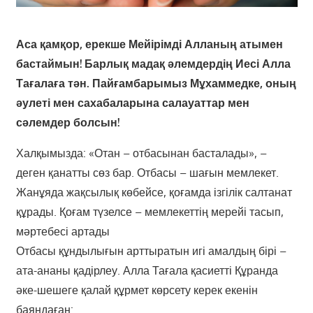
Аса қамқор, ерекше Мейірімді Алланың атымен
бастаймын! Барлық мадақ әлемдердің Иесі Алла
Тағалаға тән. Пайғамбарымыз Мұхаммедке, оның
әулеті мен сахабаларына салауаттар мен
сәлемдер болсын!
Халқымызда: «Отан – отбасынан басталады», –
деген қанатты сөз бар. Отбасы – шағын мемлекет.
Жанұяда жақсылық көбейсе, қоғамда ізгілік салтанат
құрады. Қоғам түзелсе – мемлекеттің мерейі тасып,
мәртебесі артады
Отбасы құндылығын арттыратын игі амалдың бірі –
ата-ананы қадірлеу. Алла Тағала қасиетті Құранда
әке-шешеге қалай құрмет көрсету керек екенін
баяндаған: