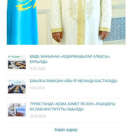
ҚМДБ ЖАНЫНАН «АУДАРМАШЫЛАР АЛҚАСЫ»
ҚҰРЫЛДЫ
19.05.2026
БИЫЛҒЫ РАМАЗАН АЙЫ 19 АҚПАНДА БАСТАЛАДЫ
11.02.2026
ТҮРКІСТАНДА «ҚОЖА АХМЕТ ЯСАУИ» АТЫНДАҒЫ
ИСЛАМ ИНСТИТУТЫ АШЫЛДЫ
20.01.2026
бәрін қарау