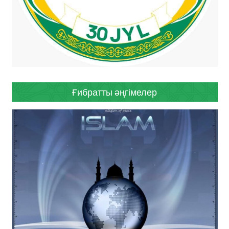
Ғибратты әңгімелер