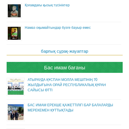
Қоғамдағы қызық түсініктер
Намаз оқымайтындар бузге бауыр емес
барлық сұрақ-жауаптар
Бас имам бағаны
АТЫРАУДА ҚҰСПАН МОЛЛА МЕШІТІНІҢ 70
ЖЫЛДЫҒЫНА ОРАЙ РЕСПУБЛИКАЛЫҚ ҚҰРАН
САЙЫСЫ ӨТТІ
БАС ИМАМ ЕРЕКШЕ ҚАЖЕТТІЛІГІ БАР БАЛАЛАРДЫ
МЕРЕКЕМЕН ҚҰТТЫҚТАДЫ