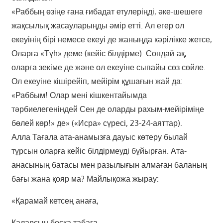
«Раббың өзіңе ғана ғибадат етулеріңді, әке-шешеге
жақсылық жасауларыңды әмір етті. Ал егер ол
екеуінің бірі немесе екеуі де жаныңда кәрілікке жетсе,
Оларға «Түһ» деме (кейіс білдірме). Сондай-ақ,
оларға зекіме де және ол екеуіне сыпайы сөз сөйле.
Ол екеуіне кішірейіп, мейірім құшағын жай да:
«Раббым! Олар мені кішкентайымда
тәрбиелегеніндей Сен де оларды рахым-мейіріміңе
бөлей көр!» де» («Исра» сүресі, 23-24-аяттар).
Алла Тағала ата-анамызға дауыс көтеру былай
тұрсын оларға кейіс білдірмеуді бұйырған. Ата-
анасының батасы мен разылығын алмаған баланың
бағы жана қояр ма? Майлықожа жырау:
«Қарамай кетсең анаға,
Қаларсың босқа табаға.