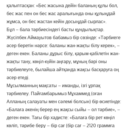
қалыптасқан: «Бес жасына дейін баланың құлы бол,
бес жас пен он бес жас аралығында оны құлыңдай
жұмса, он бес жастан кейін досыңдай сырлас».
Бұл – бала тәрбиесіндегі басты құндылықтар.
Жүсіпбек Аймауытов бабамыз бір сөзінде: «Тәрбиеге
әсер беретін нәрсе: баланы жан-жақты білу керек», –
деген екен. Баланы дұрыс білу, қарым-қабілетін жан-
жақты тану, көңіл-күйін аңғару, мұның бәрі оны
тәрбиелеуге, былайша айтқанда жақсы басқаруға оң
әсер етеді.
Мұсылманның мақсаты – иманды, ізгі ұрпақ
тәрбиелеу. Пайғамбарымыз Мұхаммед (оған
Алланың салауаты мен сәлемі болсын) бір өсиетінде:
«Балаға әкенің берер ең жақсы сыйы – ол тәрбие», –
деген екен. Тағы бір хадисте: «Балаға бір рет көңіл
көліп, тәрибе беру – бір сағ (бір сағ – 2120 граммға