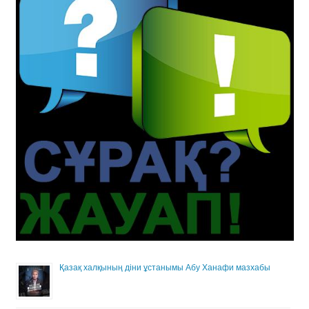
Қазақ халқының діни ұстанымы Абу Ханафи мазхабы