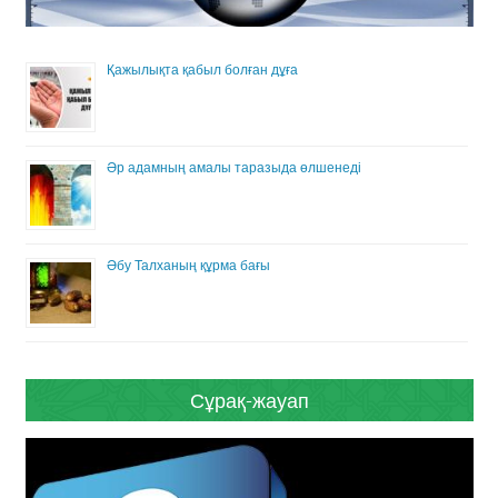
Қажылықта қабыл болған дұға
Әр адамның амалы таразыда өлшенеді
Әбу Талханың құрма бағы
Сұрақ-жауап