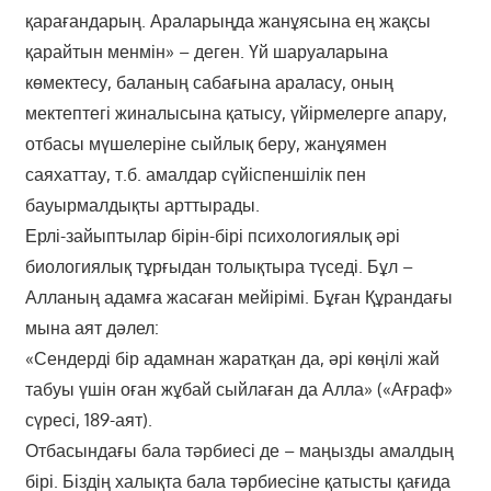
қарағандарың. Араларыңда жанұясына ең жақсы
қарайтын менмін» – деген. Үй шаруаларына
көмектесу, баланың сабағына араласу, оның
мектептегі жиналысына қатысу, үйірмелерге апару,
отбасы мүшелеріне сыйлық беру, жанұямен
саяхаттау, т.б. амалдар сүйіспеншілік пен
бауырмалдықты арттырады.
Ерлі-зайыптылар бірін-бірі психологиялық әрі
биологиялық тұрғыдан толықтыра түседі. Бұл –
Алланың адамға жасаған мейірімі. Бұған Құрандағы
мына аят дәлел:
«Сендерді бір адамнан жаратқан да, әрі көңілі жай
табуы үшін оған жұбай сыйлаған да Алла» («Ағраф»
сүресі, 189-аят).
Отбасындағы бала тәрбиесі де – маңызды амалдың
бірі. Біздің халықта бала тәрбиесіне қатысты қағида