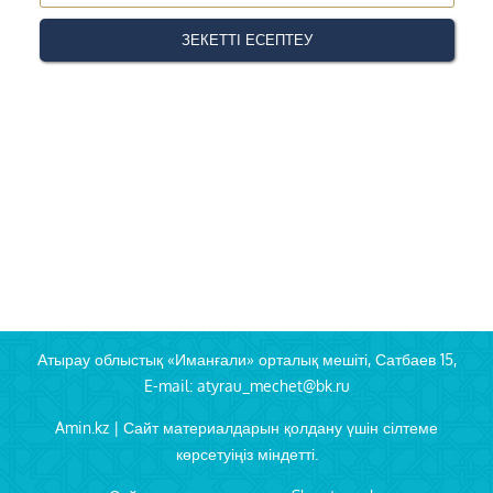
Атырау облыстық «Иманғали» орталық мешіті, Сатбаев 15,
E-mail: atyrau_mechet@bk.ru
Amin.kz | Сайт материалдарын қолдану үшін сілтеме
көрсетуіңіз міндетті.