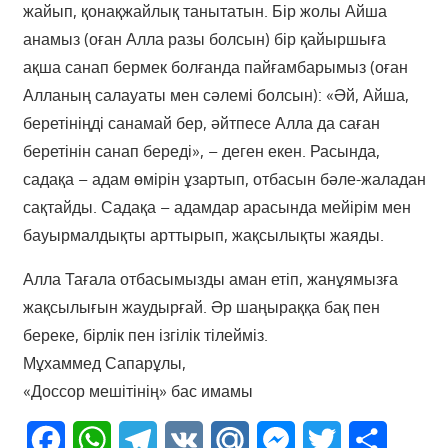
жайып, қонақжайлық танытатын. Бір жолы Айша
анамыз (оған Алла разы болсын) бір қайыршыға
ақша санап бермек болғанда пайғамбарымыз (оған
Алланың салауаты мен сәлемі болсын): «Әй, Айша,
беретініңді санамай бер, әйтпесе Алла да саған
беретінін санап береді», – деген екен. Расында,
садақа – адам өмірін ұзартып, отбасын бәле-жаладан
сақтайды. Садақа – адамдар арасында мейірім мен
бауырмалдықты арттырып, жақсылықты жаяды.
Алла Тағала отбасымызды аман етіп, жанұямызға
жақсылығын жаудырғай. Әр шаңыраққа бақ пен
береке, бірлік пен ізгілік тілейміз.
Мұхаммед Сапарұлы,
«Доссор мешітінің» бас имамы
Facebook
WhatsApp
Telegram
VK
Mail.Ru
Messenger
Twitter
Share