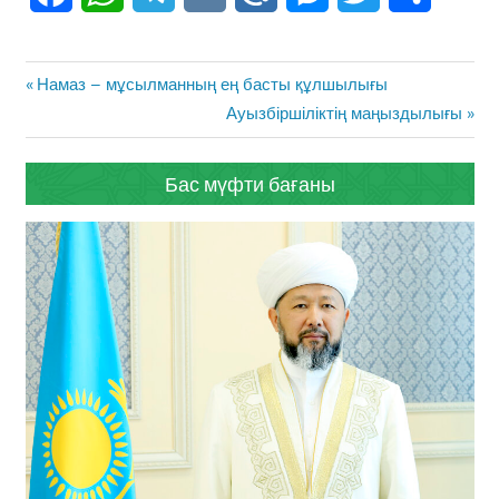
Жазба
Previous
Намаз – мұсылманның ең басты құлшылығы
навигациясы
Post:
Next
Ауызбіршіліктің маңыздылығы
Post:
Бас мүфти бағаны