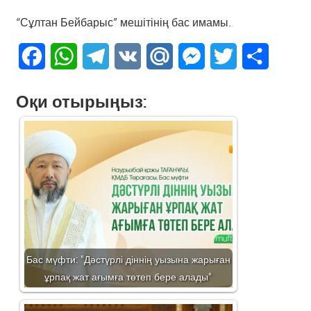
“Сұлтан Бейбарыс” мешітінің бас имамы.
Facebook
WhatsApp
Telegram
VK
Mail.Ru
Messenger
Twitter
Share
Оқи отырыңыз:
Бас мүфти: "Дәстүрлі діннің уызына жарыған
ұрпақ жат ағымға төтеп бере алады"