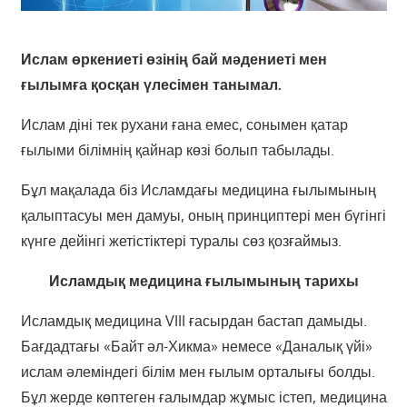
Ислам өркениеті өзінің бай мәдениеті мен
ғылымға қосқан үлесімен танымал.
Ислам діні тек рухани ғана емес, сонымен қатар
ғылыми білімнің қайнар көзі болып табылады.
Бұл мақалада біз Исламдағы медицина ғылымының
қалыптасуы мен дамуы, оның принциптері мен бүгінгі
күнге дейінгі жетістіктері туралы сөз қозғаймыз.
Исламдық медицина ғылымының тарихы
Исламдық медицина VIII ғасырдан бастап дамыды.
Бағдадтағы «Байт әл-Хикма» немесе «Даналық үйі»
ислам әлеміндегі білім мен ғылым орталығы болды.
Бұл жерде көптеген ғалымдар жұмыс істеп, медицина