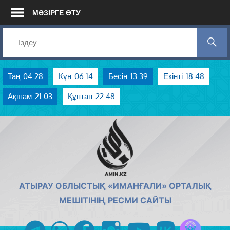
Skip
МӘЗІРГЕ ӨТУ
to
content
Таң
04:28
Күн
06:14
Бесін
13:39
Екінті
18:48
Ақшам
21:03
Құптан
22:48
AMIN.KZ
АТЫРАУ ОБЛЫСТЫҚ «ИМАНҒАЛИ» ОРТАЛЫҚ
МЕШІТІНІҢ РЕСМИ САЙТЫ
Azan радиос
telegram
whatsapp
facebook
instagram
youtube
vk