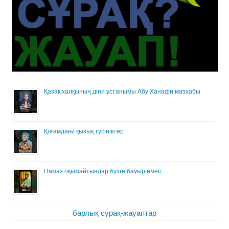
Қазақ халқының діни ұстанымы Абу Ханафи мазхабы
Қоғамдағы қызық түсініктер
Намаз оқымайтындар бузге бауыр емес
барлық сұрақ-жауаптар