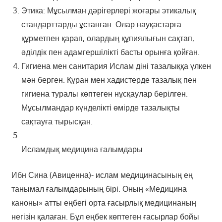
Этика: Мұсылман дәрігерлері жоғары этикалық
стандарттарды ұстанған. Олар науқастарға
құрметпен қарап, олардың құпиялығын сақтап,
әділдік пен адамгершілікті басты орынға қойған.
Гигиена мен санитария Ислам діні тазалыққа үлкен
мән берген. Құран мен хадистерде тазалық пен
гигиена туралы көптеген нұсқаулар берілген.
Мұсылмандар күнделікті өмірде тазалықты
сақтауға тырысқан.
Исламдық медицина ғалымдары
Ибн Сина (Авиценна)- ислам медицинасының ең
танымал ғалымдарының бірі. Оның «Медицина
каноны» атты еңбегі орта ғасырлық медицинаның
негізін қалаған. Бұл еңбек көптеген ғасырлар бойы