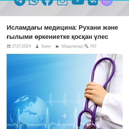
Исламдағы медицина: Рухани және
ғылыми өркениетке қосқан үлес
21.07.2024
Баян
Мақалалар
763