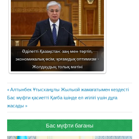
Әділетті Қазақстан: заң мен тәртіп,
экономикалық өсім, қоғамдық оптимизм -
Жолдаудың толық мәтіні
Жазба
Previous
Алтынбек Ұтысханұлы Жылыой жамағатымен кездесті
навигациясы
Next
Post:
Бас мүфти қасиетті Қағба ішінде ел игілігі үшін дұға
Post:
жасады
Бас мүфти бағаны