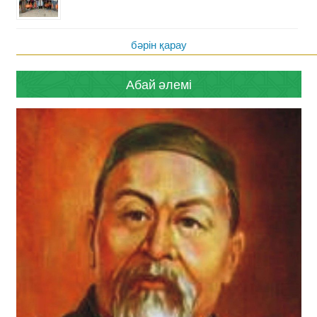
бәрін қарау
Абай әлемі