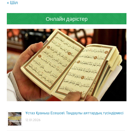
« Шіл
Онлайн дәрістер
Ұстаз Қуаныш Есешов\ Таңдаулы аяттардың түсіндірмесі
12.01.2026