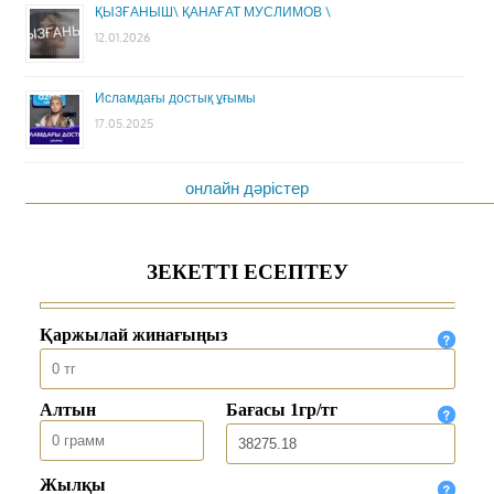
ҚЫЗҒАНЫШ\ ҚАНАҒАТ МУСЛИМОВ \
12.01.2026
Исламдағы достық ұғымы
17.05.2025
онлайн дәрістер