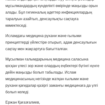
мұсылмандардың күнделікті өмірінде маңызды орын
алады. Бұл гигиеналық әдеттер инфекциялардың
таралуын азайтып, денсаулықты сақтауға
көмектеседі.
Исламдағы медицина рухани және ғылыми
принциптерді үйлестіре отырып, адам денсаулығын
сақтау мен жақсартуға бағытталған.
Мұсылман ғалымдарының медицина саласына
қосқан үлесі зор және олардың еңбектері бүгінгі күнге
дейін маңызды болып табылады. Ислам
медицинасының негізінде жатқан ғылыми және
рухани қағидалар қазіргі заманғы медицинаға да үлгі
болып келеді.
Ержан Қағазғалиев,