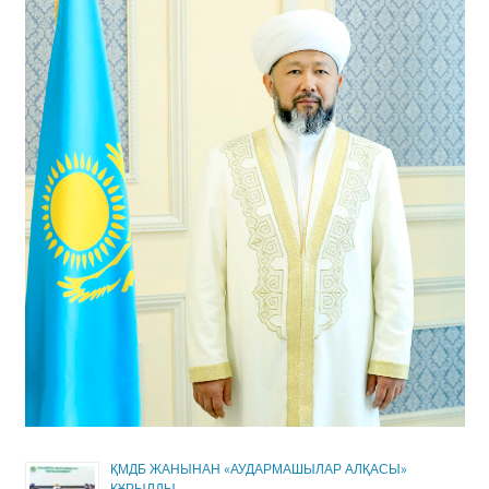
ҚМДБ ЖАНЫНАН «АУДАРМАШЫЛАР АЛҚАСЫ»
ҚҰРЫЛДЫ