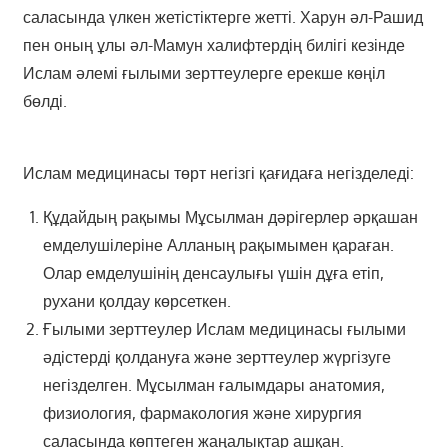
саласында үлкен жетістіктерге жетті. Харун әл-Рашид
пен оның ұлы әл-Мамун халифтердің билігі кезінде
Ислам әлемі ғылыми зерттеулерге ерекше көңіл
бөлді.
Ислам медицинасы төрт негізгі қағидаға негізделеді:
Құдайдың рақымы Мұсылман дәрігерлер әрқашан
емделушілеріне Алланың рақымымен қараған.
Олар емделушінің денсаулығы үшін дұға етіп,
рухани қолдау көрсеткен.
Ғылыми зерттеулер Ислам медицинасы ғылыми
әдістерді қолдануға және зерттеулер жүргізуге
негізделген. Мұсылман ғалымдары анатомия,
физиология, фармакология және хирургия
саласында көптеген жаңалықтар ашқан.