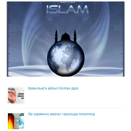
Қажылықта қабыл болған дұға
Әр адамның амалы таразыда өлшенеді