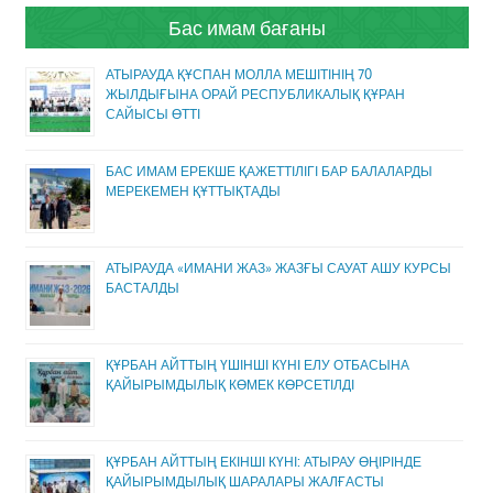
Бас имам бағаны
АТЫРАУДА ҚҰСПАН МОЛЛА МЕШІТІНІҢ 70
ЖЫЛДЫҒЫНА ОРАЙ РЕСПУБЛИКАЛЫҚ ҚҰРАН
САЙЫСЫ ӨТТІ
БАС ИМАМ ЕРЕКШЕ ҚАЖЕТТІЛІГІ БАР БАЛАЛАРДЫ
МЕРЕКЕМЕН ҚҰТТЫҚТАДЫ
АТЫРАУДА «ИМАНИ ЖАЗ» ЖАЗҒЫ САУАТ АШУ КУРСЫ
БАСТАЛДЫ
ҚҰРБАН АЙТТЫҢ ҮШІНШІ КҮНІ ЕЛУ ОТБАСЫНА
ҚАЙЫРЫМДЫЛЫҚ КӨМЕК КӨРСЕТІЛДІ
ҚҰРБАН АЙТТЫҢ ЕКІНШІ КҮНІ: АТЫРАУ ӨҢІРІНДЕ
ҚАЙЫРЫМДЫЛЫҚ ШАРАЛАРЫ ЖАЛҒАСТЫ