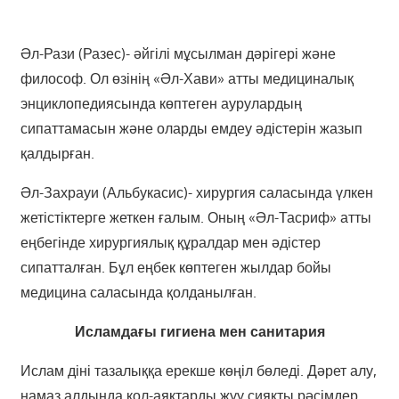
Әл-Рази (Разес)- әйгілі мұсылман дәрігері және
философ. Ол өзінің «Әл-Хави» атты медициналық
энциклопедиясында көптеген аурулардың
сипаттамасын және оларды емдеу әдістерін жазып
қалдырған.
Әл-Захрауи (Альбукасис)- хирургия саласында үлкен
жетістіктерге жеткен ғалым. Оның «Әл-Тасриф» атты
еңбегінде хирургиялық құралдар мен әдістер
сипатталған. Бұл еңбек көптеген жылдар бойы
медицина саласында қолданылған.
Исламдағы гигиена мен санитария
Ислам діні тазалыққа ерекше көңіл бөледі. Дәрет алу,
намаз алдында қол-аяқтарды жуу сияқты рәсімдер