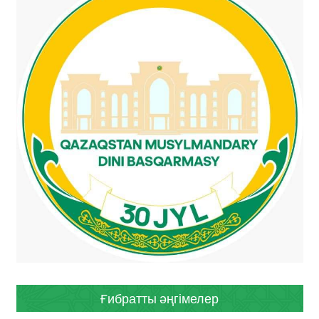
Ғибратты әңгімелер