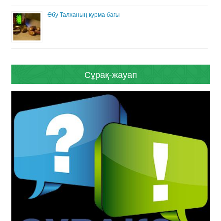
Әбу Талханың құрма бағы
Сұрақ-жауап