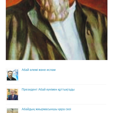
Абай әлемі және ислам
Президент Абай күнімен құттықтады
Абайдың жиырмасыншы қара сөзі